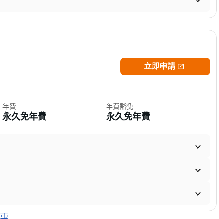

立即申請

年費
年費豁免
永久免年費
永久免年費



惠