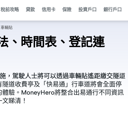
稅前攻略
貸款
信用卡
保險
投資戶口
銀行戶口
、車輛貼
法、時間表、登記連
段實施，駕駛人士將可以透過車輛貼遙距繳交隧道
段實施，駕駛人士將可以透過車輛貼遙距繳交隧道
有隧道收費亭及「快易通」行車道將會全面停
有隧道收費亭及「快易通」行車道將會全面停
驗。MoneyHero將整合出易通行不同資訊
驗。MoneyHero將整合出易通行不同資訊
一文睇清！
一文睇清！