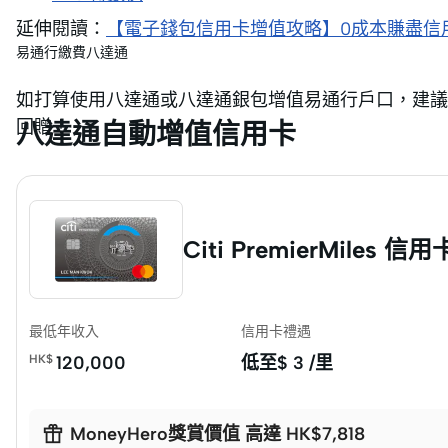
延伸閱讀：
【電子錢包信用卡增值攻略】0成本賺盡信
易通行繳費八達通
如打算使用八達通或八達通銀包增值易通行戶口，建議
回贈！
八達通自動增值信用卡
Citi PremierMiles 信用
最低年收入
信用卡禮遇
HK$
120,000
低至$
3 /里

MoneyHero獎賞價值 高達 HK$7,818