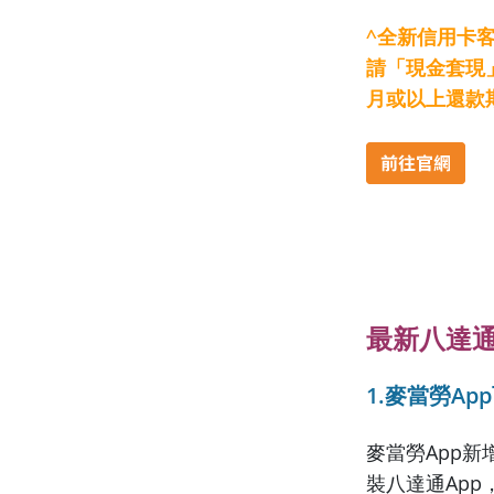
^全新信用卡
請「現金套現」
月或以上還款
最新八達通
1.麥當勞A
麥當勞App
裝八達通Ap