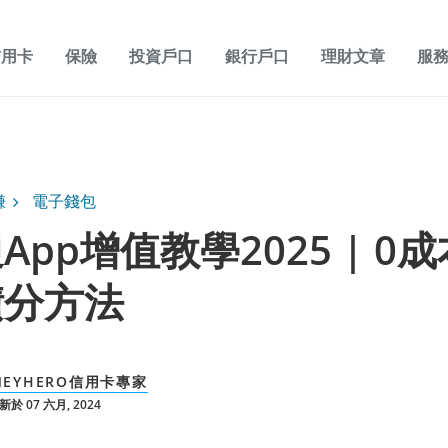
信用卡
保險
投資戶口
銀行戶口
理財文章
服
賺
電子錢包
App增值教學2025 | 0
積分方法
NEYHERO信用卡專家
於 07 六月, 2024