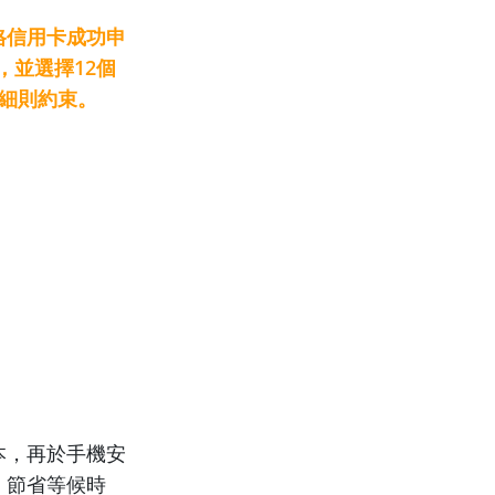
格信用卡成功申
，並選擇12個
及細則約束。
本，再於手機安
，節省等候時