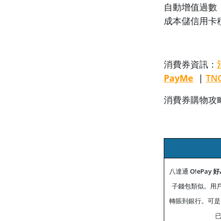
自動增值過數
成本儲信用卡
消費券資訊：
PayMe
|
TN
消費券購物攻
八達通
O!ePay 
子錢包類似。用戶
轉賬到銀行。可是，
已