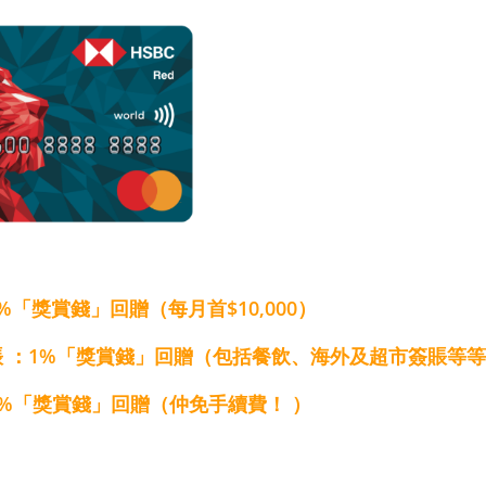
4%「獎賞錢」回贈（每月首$10,000）
簽賬 ：1%「獎賞錢」回贈（包括餐飲、海外及超市簽賬等
0.4%「獎賞錢」回贈（仲免手續費！ ）