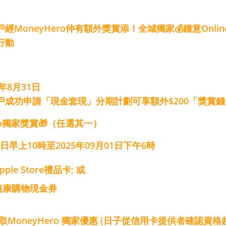
MoneyHero仲有額外獎賞添！全城獨家💰鍾意Online S
行動
5年8月31日
戶成功申請「現金套現」分期計劃可享額外$200「獎賞錢
ero獨家獎賞🎁（任選其一）
07日早上10時至2025年09月01日下午6時
pple Store禮品卡; 或​
0 惠康購物現金券
取MoneyHero 獨家優惠 (日子從信用卡提供者確認資格