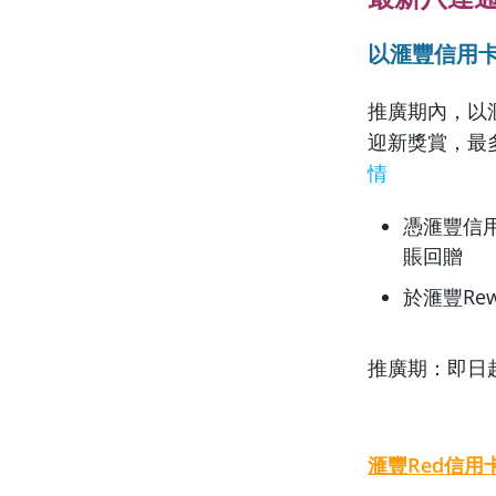
以滙豐信用卡
推廣期內，以
迎新獎賞，最
情
憑滙豐信
賬回贈
於滙豐Re
推廣期：即日起
滙豐Red信用