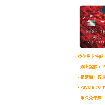
💳信用卡特點
- 網上簽賬：
- 指定類別
- PayMe：
- 永久免年費