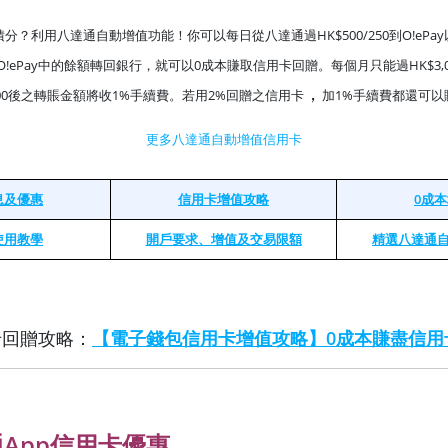
分？利用八達通自動增值功能！你可以每日從八達通過HK$500/250到O!ePa
!ePay中的餘額轉回銀行，就可以0成本賺取信用卡回贈。每個月只能過HK$3,
，
,000後之轉賬金額將收1%手續費。若用2%回贈之信用卡
加1%手續費都還可以
更多八達通自動增值信用卡
息及優惠
信用卡增值攻略
0成
使用教學
開戶要求、增值及交易限額
精選八達通
卡回贈攻略：
【電子錢包信用卡增值攻略】0成本賺盡信用
App信用卡優惠