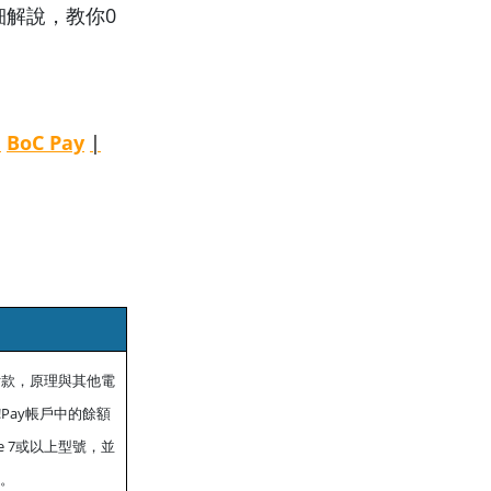
細解說，教你0
|
BoC Pay
|
付款，原理與其他電
Pay帳戶中的餘額
e 7或以上型號，並
值。