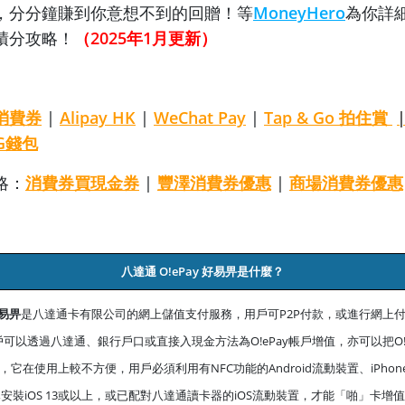
，分分鐘賺到你意想不到的回贈！等
MoneyHero
為你詳
積分攻略！
（2025年1月更新）
消費券
|
Alipay HK
|
WeChat Pay
|
Tap & Go 拍住賞
G錢包
略：
消費券買現金券
|
豐澤消費券優惠
|
商場消費券優惠
八達通 O!ePay 好易畀是什麼？
好易畀
是八達通卡有限公司的網上儲值支付服務，用戶可P2P付款，或進行網上
可以透過八達通、銀行戶口或直接入現金方法為O!ePay帳戶增值，亦可以把O!
它在使用上較不方便，用戶必須利用有NFC功能的Android流動裝置、iPhon
安裝iOS 13或以上，或已配對八達通讀卡器的iOS流動裝置，才能「啪」卡增