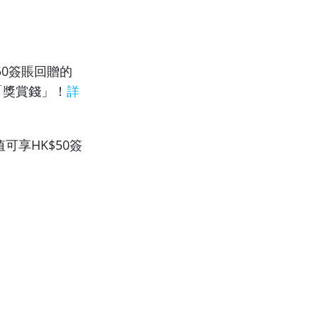
50簽賬回贈
的
「獎賞錢」！
詳
享HK$50簽