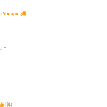
hopping嘅
」^
起計算)