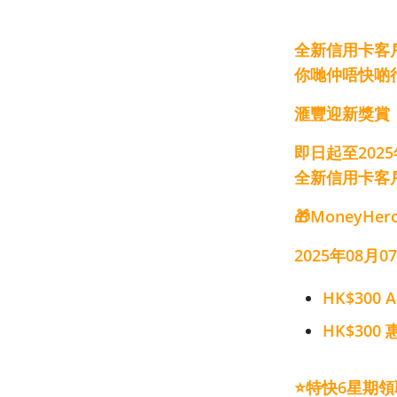
全新信用卡客戶經
你哋仲唔快啲
滙豐迎新獎賞
即日起
至202
全新信用卡客
🎁MoneyH
2025年08月
HK$300 A
HK$30
⭐特快6星期領