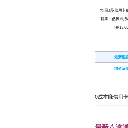
怎樣賺取信用卡積
轉賬，然後再把O
HK$3
最新消
增值及
0成本賺信用
最新八達通