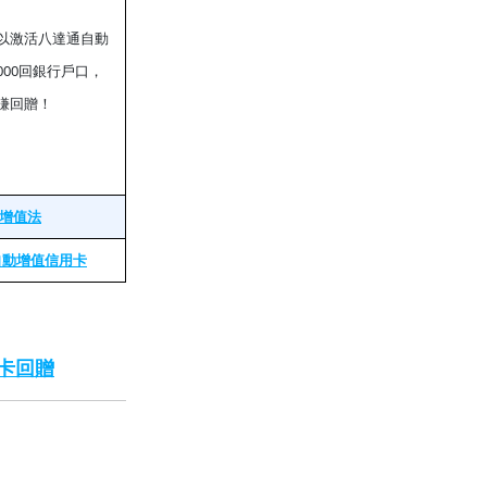
y以激活八達通自動
000回銀行戶口，
賺回贈！
本增值法
自動增值信用卡
卡回贈