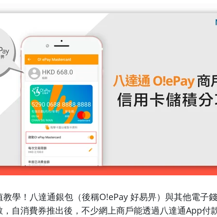
值教學！八達通銀包（後稱O!ePay 好易畀）與其他電子
過數，自消費券推出後，不少網上商戶能透過八達通App付