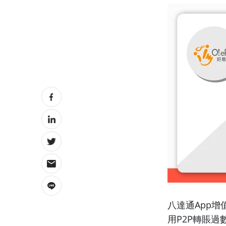
八達通App增
用P2P轉賬