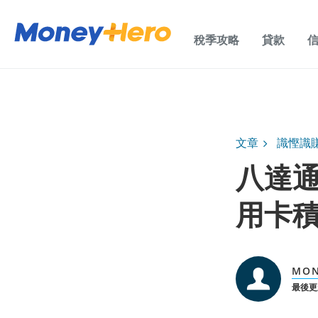
稅季攻略
貸款
文章
識慳識
八達通
用卡
MO
最後更新