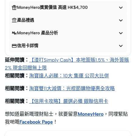


MoneyHero獎賞價值 高達 HK$4,700


產品禮遇

MoneyHero 產品分析


信用卡詳情
延伸閱讀：
【渣打Simply Cash】本地簽賬1.5%、海外簽賬
2% 現金回贈無上限
相關閱讀：
淘寶達人必睇：10大 集運 公司大比併
相關閱讀：
淘寶雙11大減價：光棍節購物優惠全攻略
相關閱讀：
【信用卡攻略】嚴選必備 銀聯信用卡
想知道最新嘅理財貼士，就要留意
MoneyHero
，同埋緊貼
我哋嘅
Facebook Page
！