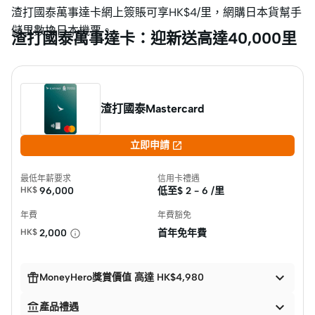
渣打國泰萬事達卡網上簽賬可享HK$4/里，網購日本貨幫手
儲里數換日本機票。
渣打國泰萬事達卡：迎新送高達40,000里
渣打國泰Mastercard

立即申請
最低年薪要求
信用卡禮遇
HK$
96,000
低至$
2 - 6 /里
年費
年費豁免
HK$
2,000
首年免年費


MoneyHero獎賞價值 高達 HK$4,980


產品禮遇