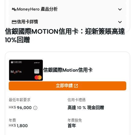

MoneyHero 產品分析


信用卡詳情
信銀國際MOTION信用卡：迎新簽賬高達
10%回贈
信銀國際Motion信用卡

立即申請
最低年薪要求
信用卡禮遇
HK$
96,000
高達
10 % 現金回贈
年費
年費豁免
HK$
1,800
首年