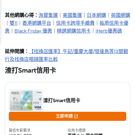
其他網購心得：
淘寶集運
｜
美國集運
｜
日本網購
｜
英國網購
｜
雙11
｜
香港網購平台
｜
信用卡跨境手續費
｜
每周信用卡優
惠
｜
Black Friday 優惠
｜
精選網購信用卡
｜
iHerb優惠碼
延伸閱讀：
【找換店匯率】牛記/重慶大廈/發達鳥等13間銀
行及找換店唱錢匯率比較
渣打Smart信用卡
渣打Smart信用卡

立即申請
最低年薪要求
信用卡禮遇