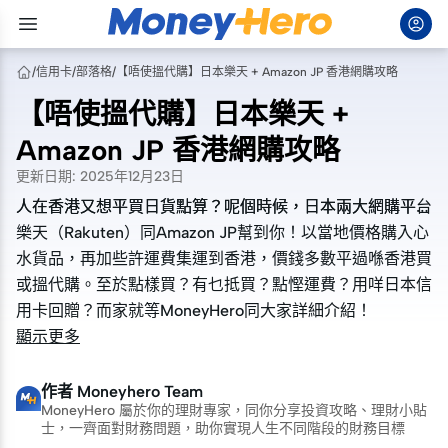
/
信用卡
/
部落格
/
【唔使搵代購】日本樂天 + Amazon JP 香港網購攻略
【唔使搵代購】日本樂天 +
Amazon JP 香港網購攻略
更新日期
:
2025年12月23日
人在香港又想平買日貨點算？呢個時候，日本兩大網購平台
人在香港又想平買日貨點算？呢個時候，日本兩大網購平台
樂天（Rakuten）同Amazon JP幫到你！以當地價格購入心
樂天（Rakuten）同Amazon JP幫到你！以當地價格購入心
水貨品，再加些許運費集運到香港，價錢多數平過喺香港買
水貨品，再加些許運費集運到香港，價錢多數平過喺香港買
或搵代購。至於點樣買？有乜抵買？點慳運費？用咩日本信
或搵代購。至於點樣買？有乜抵買？點慳運費？用咩日本信
用卡回贈？而家就等MoneyHero同大家詳細介紹！
用卡回贈？而家就等MoneyHero同大家詳細介紹！
顯示更多
作者
Moneyhero Team
MoneyHero 屬於你的理財專家，同你分享投資攻略、理財小貼
士，一齊面對財務問題，助你實現人生不同階段的財務目標