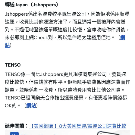
轉送Japan（Jshoppers）
Jshoppers係出名運費較平嘅集運公司，因為佢地係用順豐
速運，收費比其他運送方法平，而且通常一個禮拜內會送
到。不過佢哋登錄運單嘅速度比較慢，倉庫收咗你件貨後，
未必即刻上網Check到，所以急件唔太建議用佢地。（
網
站
）
TENSO
TENSO係一間比Jshoppers更具規模嘅集運公司，發貨速
度比較快，但價錢就冇咁平。佢哋嘅手續費係因應運費而作
調整，並唔係劃一收費，所以整體費用會比其他公司貴。
TENSO已經同樂天合作推出運費優惠，有優惠嗰陣價錢都
OK的。（
網站
）
延伸閱讀：
【美國網購 】8大美國集運/轉運公司運費比較