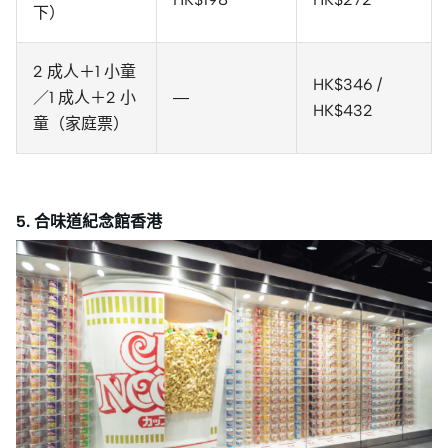
下）
2 成人＋1 小童
HK$346 /
／1 成人＋2 小
—
HK$432
童（家庭票）
5. 合味道紀念館香港