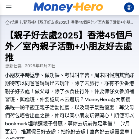
/
信用卡
/
部落格
/
【親子好去處2025】香港45個戶外／室內親子活動+小朋友好去處推
【親子好去處2025】香港45個戶
外／室內親子活動+小朋友好去處
推
更新日期
:
2025年12月31日
小朋友平時返學、做功課、考試咁辛苦，周末同假期其實好
小朋友平時返學、做功課、考試咁辛苦，周末同假期其實好
期待可以同爸爸媽媽出去玩吓，除了去旅行，亦有不少香港
期待可以同爸爸媽媽出去玩吓，除了去旅行，亦有不少香港
親子好去處！做父母，除了衣食住行外，仲要俾仔女參加補
親子好去處！做父母，除了衣食住行外，仲要俾仔女參加補
習班、興趣班，仲要諗周末去邊玩？MoneyHero為大家搜
習班、興趣班，仲要諗周末去邊玩？MoneyHero為大家搜
集咗一啲平靚正親子活動推薦，以及親子景點優惠，等父母
集咗一啲平靚正親子活動推薦，以及親子景點優惠，等父母
們荷包唔會出血之餘，仲可以同小朋友玩得開心！順便可以
們荷包唔會出血之餘，仲可以同小朋友玩得開心！順便可以
bookmark埋精選親子餐廳，等你去玩前做足準備！（7月
bookmark埋精選親子餐廳，等你去玩前做足準備！（7月
更新） 推薦假日好去處：拍拖好去處 | 室內好去處露營車 |
更新） 推薦假日好去處：拍拖好去處 | 室內好去處露營車 |