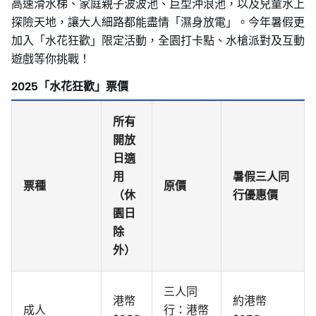
高速滑水梯、家庭親子波波池、巨型沖浪池，以及兒童水上
探險天地，讓大人細路都能盡情「濕身放電」。今年暑假更
加入「水花狂歡」限定活動，全園打卡點、水槍派對及互動
遊戲等你挑戰！
2025「水花狂歡」票價
所有
開放
日適
用
暑假三人同
票種
原價
（休
行優惠價
園日
除
外）
三人同
港幣
約港幣
成人
行：港幣