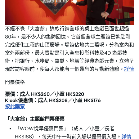
不經不覺「大富翁」這款行銷全球的桌上遊戲已面世超過
80年，是不少人的集體回憶。它首個全球主題館已進駐剛
完成優化工程的山頂廣場。埸館佔地共二萬呎，分為室內和
室外兩部份，最大賣點是引入全息投影科技及4D 遊戲技
術，把銀行、水務局、監獄、地契等經典遊戲元素，立體呈
現於訪客眼前，使每人都能有一個難忘的互動新體驗。
詳情
門票價格
票價：成人 HK$260／小童 HK$220
Klook優惠價：成人 HK$208／小童 HK$176
按此購票
「大富翁」主題館門票優惠
「WOW悅早優惠門票」（成人 ／小童／長者
HK$188），每天中午一時前入場以優惠價入場。
詳情