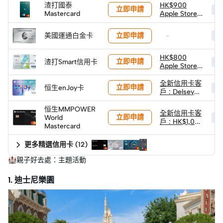
渣打國泰
HK$900
立即申請
HK
Mastercard
Apple Store
禮品卡
立即申請
美國運通白金卡
-
HK
HK$800
立即申請
渣打Smart信用卡
HK
Apple Store
禮品卡
全新信用卡客
立即申請
恒生enJoy卡
HK
戶 : Delsey
30"
GRENELLE SE
恒生MMPOWER
全新信用卡客
立即申請
前開蓋可擴展
World
HK
戶 : HK$1,000
行李箱 (價值
Mastercard
現金回贈 (經
HK$4,980)
轉數快)
更多精選信用卡
(
12
)
🏰親子好去處：主題活動
1. 迪士尼樂園