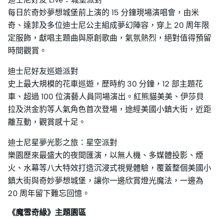
每日於奇妙夢想城堡前上演的 15 分鐘現場演唱會，由米
奇、達菲及多位迪士尼公主組成夢幻陣容，穿上 20 周年限
定服飾，獻唱主題曲與原創歌曲，氣氛熱烈，絕對值得預留
時間觀賞。
迪士尼好友巡遊派對
史上最大規模的花車巡遊，歷時約 30 分鐘，12 部主題花
車、超過 100 位演藝人員同場演出。紅熊貓美美、伊莎貝
拉及洪金豹等人氣角色首次登場，途經美國小鎮大街，近距
離互動，觀賞感十足。
迪士尼星夢光影之旅：星空派對
樂園歷來最盛大的夜間匯演，以無人機、多媒體投影、煙
火、水幕等八大特效打造沉浸式視覺體驗，覆蓋整個美國小
鎮大街與奇妙夢想城堡，讓你一邊欣賞燈光魔法，一邊為
20 周年留下難忘回憶。
《魔雪奇緣》主題園區