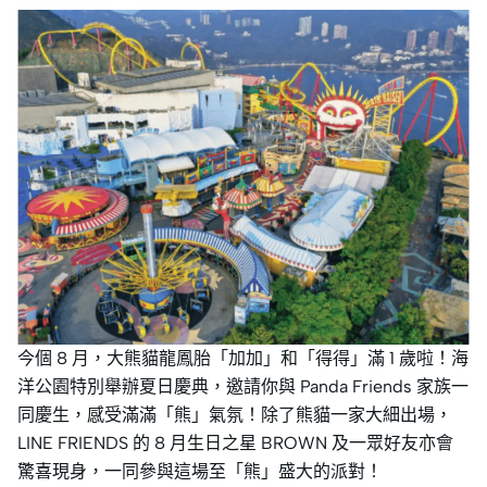
今個 8 月，大熊貓龍鳳胎「加加」和「得得」滿 1 歲啦！海
洋公園特別舉辦夏日慶典，邀請你與 Panda Friends 家族一
同慶生，感受滿滿「熊」氣氛！除了熊貓一家大細出場，
LINE FRIENDS 的 8 月生日之星 BROWN 及一眾好友亦會
驚喜現身，一同參與這場至「熊」盛大的派對！