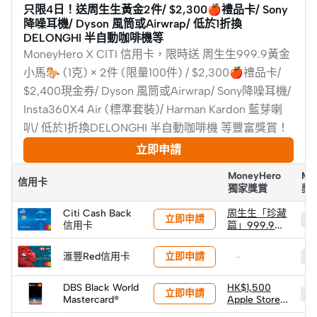
只限4日！送周生生黃金2件/ $2,300🍎禮品卡/ Sony
降噪耳機/ Dyson 風筒或Airwrap/ 低於1折換
DELONGHI 半自動咖啡機等
MoneyHero X CITI 信用卡，限時送 周生生999.9黃金
小馬🐎 (1克) × 2件 (限量100件) / $2,300🍎禮品卡/
$2,400現金券/ Dyson 風筒或Airwrap/ Sony降噪耳機/
Insta360X4 Air (標準套裝)/ Harman Kardon 藍芽喇
叭/ 低於1折換DELONGHI 半自動咖啡機 等豐富獎賞！
立即申請
MoneyHero
Mo
信用卡
獨家獎賞
獎
Citi Cash Back
周生生「珍藏
立即申請
HK
信用卡
篇」999.9黃
金小馬 (1克) ×
2件 (限量100
立即申請
滙豐Red信用卡
-
HK
件)
DBS Black World
HK$1,500
立即申請
HK
Mastercard®
Apple Store
禮品卡