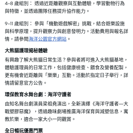
4–8 歲組別： 透過近距離觀察與互動體驗，學習動物行為
與特徵，並透過團隊任務提升協作能力。
9–11 歲組別： 參與「機動遊戲解密」挑戰，結合遊樂設施
與科學原理，提升觀察力與創意發明力。活動費用與報名詳
情，請參閱
海洋公園官方網站
。
大熊貓護理揭秘體驗
有興趣了解大熊貓日常生活？參與者將可進入大熊貓基地，
體驗護理員的日常工作，包括健康檢查、餵食及營養配製，
更有機會近距離與「樂樂」互動。活動於指定日子舉行，詳
情請留意官方公告。
環保教育水舞台劇：海洋守護者
由知名舞台劇演員梁祖堯演出，全新演繹《海洋守護者—大
戰塑膠惡魔》，透過趣味劇場推廣海洋保育與減塑信息，寓
教於樂，適合一家大小一同觀賞。
全日暢玩優惠門票