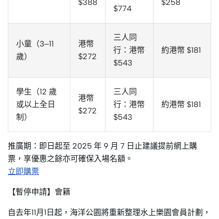
$388
$258
$774
三人同
小童（3–11
港幣
行：港幣
約港幣 $181
歲）
$272
$543
學生（12 歲
三人同
港幣
或以上全日
行：港幣
約港幣 $181
$272
制）
$543
推廣期：即日起至 2025 年 9 月 7 日止建議提前網上購
票，享優惠之餘亦可確保入場名額。
立即購票
【暫停申請】會籍
自去年11月1日起，海洋公園將重新整理水上樂園會員計劃，