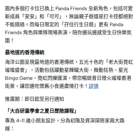
園內多個打卡位已換上 Panda Friends 全新角色，包括可愛
新成員「安安」和「可可」，無論親子遊還是打卡控都絕對
不能錯過。而每日限定的「孖住行生日遊」更有 Panda
Friends 角色與樂隊現場表演，陪你邊玩邊感受生日快樂氛
圍！
最地道的香港傳統
海洋公園呈現最地道的香港傳統，五光十色的「老大街霓虹
璀璨盛會」，活動包括躍動星輝耀大街、舞動狂熱、星光
Bingo Game、霓虹閃爍匯演，帶您暢遊昔日燈火璀璨香港
街景，讓您邊吃懷舊小食邊盡情打卡！
詳情
推廣期：即日起至另行通知
「大自研童學會之夏日歷險課程」
專為 4–11 歲小朋友設計，分為初階及資深探險家兩大路
線：