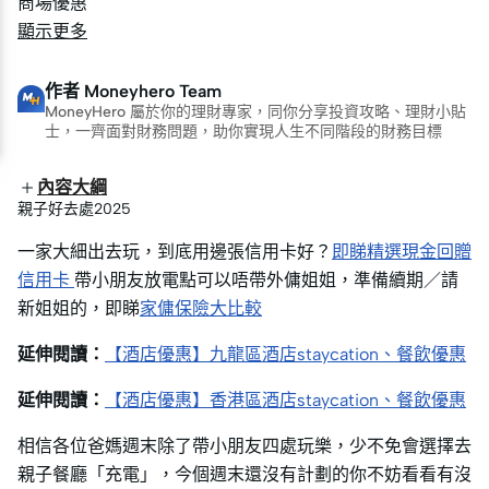
商場優惠
商場優惠
顯示更多
作者
Moneyhero Team
MoneyHero 屬於你的理財專家，同你分享投資攻略、理財小貼
士，一齊面對財務問題，助你實現人生不同階段的財務目標
內容大綱
親子好去處2025
一家大細出去玩，到底用邊張信用卡好？
即睇精選現金回贈
信用卡
帶小朋友放電點可以唔帶外傭姐姐，準備續期／請
新姐姐的，即睇
家傭保險大比較
延伸閱讀：
【酒店優惠】九龍區酒店staycation、餐飲優惠
延伸閱讀：
【酒店優惠】香港區酒店staycation、餐飲優惠
相信各位爸媽週末除了帶小朋友四處玩樂，少不免會選擇去
親子餐廳「充電」，今個週末還沒有計劃的你不妨看看有沒