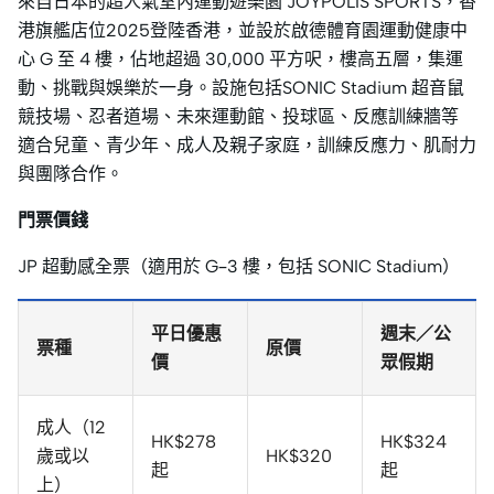
來自日本的超人氣室內運動遊樂園 JOYPOLIS SPORTS，香
港旗艦店位2025登陸香港，並設於啟德體育園運動健康中
心 G 至 4 樓，佔地超過 30,000 平方呎，樓高五層，集運
動、挑戰與娛樂於一身。設施包括SONIC Stadium 超音鼠
競技場、忍者道場、未來運動館、投球區、反應訓練牆等
適合兒童、青少年、成人及親子家庭，訓練反應力、肌耐力
與團隊合作。
門票價錢
JP 超動感全票（適用於 G–3 樓，包括 SONIC Stadium）
平日優惠
週末／公
票種
原價
價
眾假期
成人（12
HK$278
HK$324
歲或以
HK$320
起
起
上）