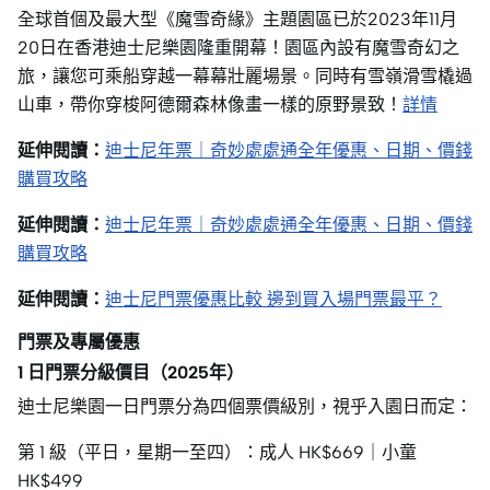
全球首個及最大型《魔雪奇緣》主題園區已於2023年11月
20日在香港迪士尼樂園隆重開幕！園區內設有魔雪奇幻之
旅，讓您可乘船穿越一幕幕壯麗場景。同時有雪嶺滑雪橇過
山車，帶你穿梭阿德爾森林像畫一樣的原野景致！
詳情
延伸閱讀：
迪士尼年票｜奇妙處處通全年優惠、日期、價錢
購買攻略
延伸閱讀：
迪士尼年票｜奇妙處處通全年優惠、日期、價錢
購買攻略
延伸閱讀：
迪士尼門票優惠比較 邊到買入場門票最平？
門票及專屬優惠
1 日門票分級價目（2025年）
迪士尼樂園一日門票分為四個票價級別，視乎入園日而定：
第 1 級（平日，星期一至四）：成人 HK$669｜小童
HK$499