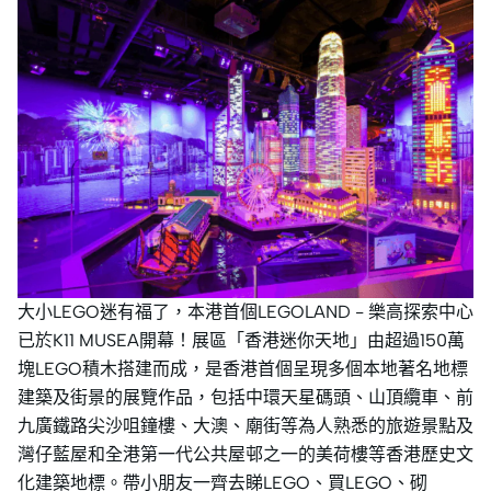
大小LEGO迷有福了，本港首個LEGOLAND - 樂高探索中心
已於K11 MUSEA開幕！展區「香港迷你天地」由超過150萬
塊LEGO積木搭建而成，是香港首個呈現多個本地著名地標
建築及街景的展覽作品，包括中環天星碼頭、山頂纜車、前
九廣鐵路尖沙咀鐘樓、大澳、廟街等為人熟悉的旅遊景點及
灣仔藍屋和全港第一代公共屋邨之一的美荷樓等香港歷史文
化建築地標。帶小朋友一齊去睇LEGO、買LEGO、砌