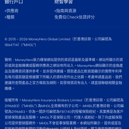
銀行戶口
財智學習
供應商
指南與資源
種類
免費任Check信貸評分
© 2015 -
2026
MoneyHero Global Limited（於香港註冊，公司編號為
1864714）(“MHGL”)
聲明﹕MoneyHero致力確保網站提供的資訊是最新及最準確。網站所顯示的資
訊或與金融機構或服務供應商之網站有所出入。MoneyHero網站顯示的金融產
品及服務資訊僅供參考，並非提供建議。貸款產品比較頁面顯示的實際年利率
及每月還款額是根據閣下所輸入的資料而作出之估算。考慮申請產品前，我們
建議你查閱產品之官方條款及細則。如發現資訊有出入，請直接聯絡相關金融
機構。
版權所有。MoneyHero Insurance Brokers Limited（於香港註冊，公司編號為
2196683）(”MHIBL”) 為MHGL全資擁有的子公司。 MHIBL於香港註冊，公司編
號為2196683，亦為一間許可編號為FB1740的授權保險經紀，其業務是為客戶
安排保險產品及服務。 MHGL不是保險公司，代理人或經紀。除了向虛擬保險
公司提供營銷服務外，MHGL不會從事保險業務。本網站所顯示，提供或提及