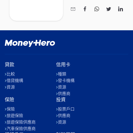
簽賬優惠、還是換里數
[https://www.moneyhero.com.hk/blog/zh/%E4%B




%E5%84%B2%E9%A3%9B%E8%A1%8C%E9%87%8C%E
%E5%BF%85%E5%82%99%E4%BF%A1%E7%94%A8%E5
手續費？其實用信用卡
消費是精明理財的一部
分，如果為優惠或禮品
而申請多張信用卡，分
分鐘影響信貸評級
貸款
信用卡
比較
種類
借貸機構
發卡機構
資源
資源
供應商
保險
投資
保險
股票戶口
旅遊保險
供應商
旅遊保險供應商
資源
汽車保險供應商