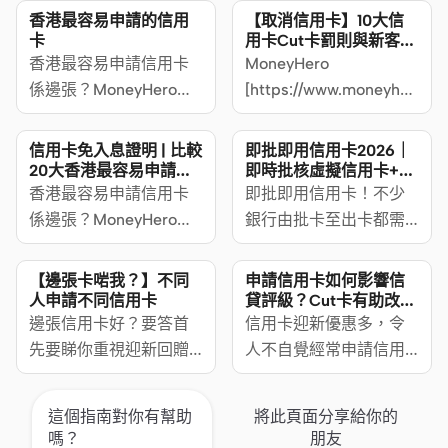
香港最容易申請的信用
【取消信用卡】10大信
卡
用卡Cut卡罰則與新客戶
定義必知
香港最容易申請信用卡
MoneyHero
係邊張？MoneyHero精
[https://www.moneyhero.co
選19張免入息證明信用
綜合比較Citi Cash Back
卡及低門檻信用卡，一
Card、DBS Live Fresh
信用卡免入息證明 | 比較
即批即用信用卡2026｜
文比較最易批信用卡的
Card、EarnMORE銀聯
20大香港最容易申請信
即時批核虛擬信用卡+簽
用卡/低門檻信用卡
賬回贈一覽
年薪要求和優惠，方便
香港最容易申請信用卡
卡、滙豐HSBC
即批即用信用卡！不少
學生、主婦、Freelancer
係邊張？MoneyHero精
Everymile信用卡等10張
銀行由批卡至出卡都需
申請信用卡。
選19張免入息證明信用
熱門信用卡的短期Cut卡
要一段時間，究竟有沒
卡及低門檻信用卡，一
行政費用/ 罰則，以及合
有即批即用信用卡？
【邊張卡啱我？】不同
申請信用卡如何影響信
文比較最易批信用卡的
資格新客戶定義，讓大
人申請不同信用卡
貸評級？Cut卡有助改善
信貸評分？
年薪要求和優惠，方便
邊張信用卡好？要答首
家決定申請/ 取消信用卡
信用卡迎新優惠多，令
學生、主婦、Freelancer
先要睇你重視迎新回贈
時，可把握最佳時機
人不自覺經常申請信用
申請信用卡。
[https://www.moneyhero.com.hk/blog/zh/%E4%
卡，後來擁有太多信用
%E9%82%8A%E5%BC%B5%E5%8D%A1%E8%BF%8E%
卡又變得難以管理，隨
這個指南對你有幫助
將此頁面分享給你的
%E7%8F%BE%E9%87%91%E5%9B%9E%E8%B4%88]、
時影響信貸評分！
嗎？
朋友