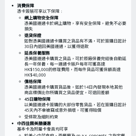
消費保障
憑卡簽賬可享以下保障﹕
網上購物安全保障
憑美國運通卡於網上購物，享有安全保障，避免不必要
損失
退貨保證
如對憑美國運通卡購買之貨品有不滿，可於簽購日起計
30日內退回美國運通，以獲得退款
延長保養服務
憑美國運通卡購買之貨品，可於原廠保養完結後自動延
長一年保養，每一運通卡賬戶每年可獲高達
HK$150,000的修理費用，而每件貨品可獲保額高達
HK$40,000
價格保障
憑美國運通卡購買貨品後，如於14日內發現本地其他
商店標價比你所購買之貨品便宜，可退回差額
45日購物保障
以美國運通卡簽購的大部份零售貨品，若在簽購日起計
45天內不幸被竊或意外損壞，可獲得賠償
受條款及細則約束
中西佳餚美膳優惠
基本卡及附屬卡會員均可享
於美心中菜食府、西餐廳及 m.a.x. concepts 之指定餐