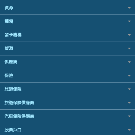
稅季/稅務貸款
BEA 東亞銀行
資源
網上貸款
BOC 中國銀行
結餘轉戶(清卡數貸款)
如何申請個人貸款
種類
Cashing Pro 優尚信貸
銀行貸款
如何管理個人貸款
CCB(Asia) 中國建設銀行 (亞洲)
財務公司貸款
網購優惠
發卡機構
個人貸款有用資訊
Citibank 花旗銀行
免入息貸款
精選外幣網購信用卡
清卡數貸款教學
CNCBI 信銀國際
Citibank花旗銀行
免TU貸款
資源
尊尚信用卡
循環貸款教學
CreFIT 維信
AE美國運通
急借錢
公司信用卡
個人化貸款產品推介 🔥全新
Black Friday優惠
DBS 星展銀行
供應商
DBS星展銀行
業主貸款
電子錢包信用卡
債務重組一覽
淘寶付款方式
DSB 大新銀行
HSBC滙豐銀行
汽車貸款
日本遊信用卡攻略
八達通自動增值信用卡
供樓利息扣稅
保險
一田購物優惠日
Fubon 富邦銀行
Mox
緊急貸款比較
韓國遊信用卡攻略
最佳貸款app
SOGO感謝祭
HK Finance 香港信貸
信銀國際
最佳小額貸款比較
旅遊保險
台灣遊信用卡攻略
旅遊保險
HKTVmall優惠碼
HSBC 滙豐銀行貸款
大新銀行
易批必批貸款
汽車保險
機場貴賓室信用卡
交稅優惠
K Cash 貸款
日本旅遊保險及資訊
恒生銀行
24小時貸款
旅遊保險供應商
家居保險
Visa信用卡
酒店優惠碼
Mox 銀行
泰國旅遊保險及資訊
Standard Chartered渣打銀行
最佳循環貸款
家傭保險
萬事達卡
AXA 安盛
機票優惠碼
National Resources 中潤物業按揭
汽車保險供應商
台灣旅遊保險及資訊
安信EarnMORE
寵物保險
銀聯信用卡
AIG 美亞
OCBC 華僑銀行
韓國旅遊保險及資訊
AEON
定期人壽保險
高獎賞信用卡推薦
大新汽車保險
股票戶口
Allianz 安聯
PrimeCredit 安信信貸
歐洲旅遊保險及資訊
東亞銀行
危疾保險
酒店信用卡