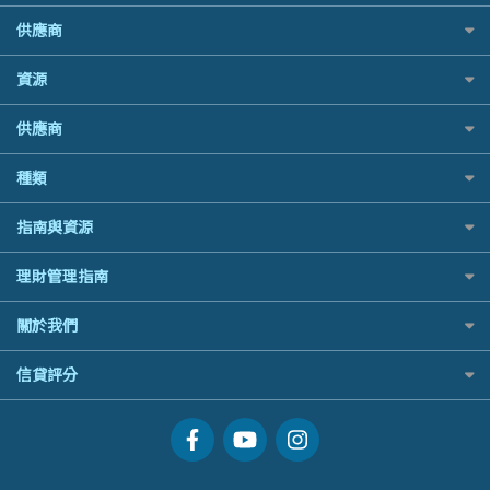
中銀汽車保險
Allied World 世聯
Promise 邦民日本財務
越南旅遊保險及資訊
SIM
富途證券
年金資訊
供應商
Allianz安聯汽車保險
Avo
Rabbit Credit月兔信貸
澳洲旅遊保險及資訊
Airwallex信用卡
IB盈透證券
樓宇火險
bolttech保障汽車保險
中國銀行
Standard Chartered 渣打銀行
富途牛牛好唔好？
長者嘆世界
資源
老虎證券
Zurich蘇黎世汽車保險
Bolttech 保特
UA 亞洲聯合財務
Webull微牛證券好唔好？
家庭親子遊
uSMART 盈立證券
QBE昆士蘭汽車保險
股票戶口開戶
Blue Cross 藍十字
WeLab Bank
供應商
Longbridge長橋證券好唔好？
全年周圍飛
華盛証券
平安汽車保險
證券行邊間好？
中國平安
WeLend 貸款
老虎證券好唔好？
手機邊份好
長橋證券
銀行戶口比較
種類
港股5隻高息ETF精選
大新銀行
X Wallet 貸款
華盛証券好唔好？
自駕遊比較
WeBull微牛證券
尊尚銀行戶口
什麼是ETF？
Generali 忠意
ZA Bank
漲樂全球通好唔好？
相機有得保
定期存款
漲樂全球通｜華泰國際
指南與資源
Citi Plus
香港30大高息股排行
HSBC滙豐銀行
IB盈透證券好唔好？
專為孕婦設計的最佳旅遊保險
港元定存
OSL
中信銀行inMotion
黃金ETF懶人包
MSIG 三井住友
理財資訊
盈立證券 uSMART 好唔好？
最佳滑雪旅遊保險
理財管理指南
人民幣定存
StashAway
Airwallex銀行
最值得注意的比特幣ETF
Prudential 保誠
識慳識賺
Stashaway好唔好？
最適合BB的旅遊保險
美元定存
Syfe
常用相關詞彙
選股策略：五步調查攻略
QBE 昆士蘭
關於我們
債務管理
Hashkey好唔好？
英鎊定存
MoneyHero電子報
Starr
投資理財
Syfe好唔好？
澳元定存
服務承諾
信貸評分
所有合作銀行或機構
Zurich 蘇黎世
置業安居
網上支援
人生保障
信貸評分指南
精選產品
精明旅遊
換領現金券流程
創業求職
常見問題