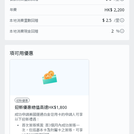
HK$ 2,200
年費
info
$ 2.5
/里
本地消費里數回贈
info
2
%
本地消費現金回贈
項可用優惠
迎新優惠
迎新優惠總值高達HK$1,800
成功申請美國運通白金信用卡的申請人可享
以下迎新禮遇：
首次簽賬獎賞: 首3個月內成功簽賬一
次，包括基本卡及附屬卡之簽賬，可享