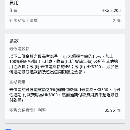
費用
年費
HK$ 2,200
外幣兌換手續費
2
%
還款
最低還款額
以下三個金額之最高者為準： (i) 未償還本金的1.5%，加上
100%的財務費用、利息、收費(包括 會籍年費) 及所有其他適
用之收費；或 (ii) 未償還餘額的4%；或 (iii) HK$300， 另加任
何逾期最低還款額及超出信用限額之金額。
逾期費用
未償還的最低還款額之5%(逾期付款費用最高為HK$350，而最
低逾期 付款費用為HK$300。然而逾期付款費用將不超過最低
付款額)
零售交易實際年利率
35.96
%