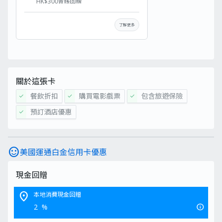
HK$300簽賬回贈
迎新簽賬獎賞: 首3個月內成功簽賬滿
HK$10,000，包括基本卡及附屬卡之簽
了解更多
賬，可享HK$700簽賬回贈
迎新簽賬獎賞: 首3個月內的合資格簽賬
可享HK$1=5分1，最多賺取240,000積
分，相等於HK$800簽賬回贈
詳情請覽
條款及細則
。
關於這張卡
餐飲折扣
購買電影戲票
包含旅遊保險
check
check
check
預訂酒店優惠
check
sentiment_satisfied
美國運通白金信用卡優惠
現金回贈
location_on
本地消費現金回贈
info
2
%