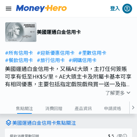
menu
登入
美國運通白金信用卡
#所有信用卡
#迎新優惠信用卡
#里數信用卡
#餐飲信用卡
#旅行信用卡
#網購信用卡
美國運通白金信用卡，又稱AE大頭，主打任何簽賬
可享有低至HK$5/里。AE大頭主卡及附屬卡基本可享
有相同優惠，主要包括指定戲院戲飛買一送一及指定
食肆獨家優惠。
expand_more
了解更多
chevron_right
焦點關注
消費回贈
產品資訊
申請資格
費用
layers
美國運通白金信用卡焦點關注
info
$ 5
/里
餐飲消費里數回贈