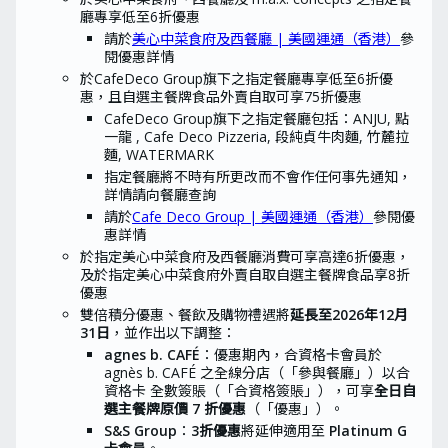
廳專享低至6折優惠
請於
美心中菜食府及西餐廳 | 美國運通（香港）
參
閱優惠詳情
於CafeDeco Group旗下之指定餐廳專享低至6折優
惠，且自選主餐牌食品外賣自取可享75折優惠
CafeDeco Group旗下之指定餐廳包括：ANJU, 點
一龍 , Cafe Deco Pizzeria, 段純貞牛肉麵, 竹麓拉
麵, WATERMARK
指定餐廳將不時有所更改而不會作任何事先通知，
詳情請向餐廳查詢
請於
Cafe Deco Group | 美國運通（香港）
參閱優
惠詳情
於指定美心中菜食府及西餐廳消費可享高達6折優惠，
及於指定美心中菜食府外賣自取自選主餐牌食品享8折
優惠
雙倍積分優惠、餐飲及購物禮遇將
延長至2026年12月
31日
，並作出以下調整：
agnes b. CAFÉ
：優惠期內，合資格卡會員於
agnès b. CAFÉ 之全線分店（「參與餐廳」）以合
資格卡 全數簽賬（「合資格簽賬」），可享
全日自
選主餐牌原價 7 折優惠
（「優惠」）。
S&S Group
：
3折優惠
將延伸適用至
Platinum G