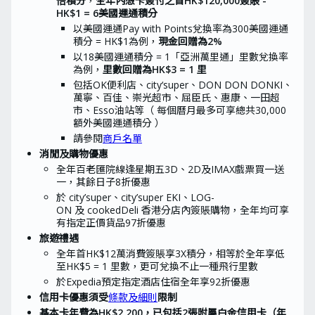
倍積分
，
全年內憑卡簽付之首HK$120,000簽賬 -
HK$1 = 6美國運通積分
以美國運通Pay with Points兌換率為300美國運通
積分 = HK$1為例，
現金回贈為2%
以18美國運通積分 = 1「亞洲萬里通」里數兌換率
為例，
里數回贈為HK$3 = 1 里
包括OK便利店、city‘super、DON DON DONKI、
萬寧、百佳、崇光超市、屈臣氏、惠康、一田超
市、Esso油站等（ 每個曆月最多可享總共30,000
額外美國運通積分 ）
請參閱
商戶名單
消閒及購物優惠
全年百老匯院線逢星期五3D、2D及IMAX戲票買一送
一，其餘日子8折優惠
於 city’super、city’super EKI、LOG-
ON 及 cookedDeli 香港分店內簽賬購物，全年均可享
有指定正價貨品97折優惠
旅遊禮遇
全年首HK$12萬消費簽賬享3X積分，相等於全年享低
至HK$5 = 1 里數，更可兌換不止一種飛行里數
於Expedia預定指定酒店住宿全年享92折優惠
信用卡優惠須受
條款及細則
限制
基本卡年費為HK$2,200，已包括2張附屬白金信用卡（年