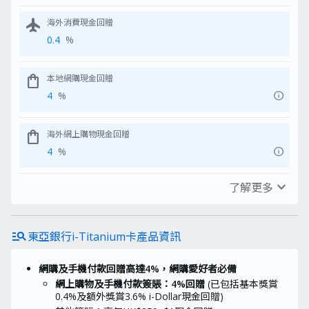
flight
海外消費現金回贈
0.4
%
shopping_bag
本地網購現金回贈
info
4
%
shopping_bag
海外網上購物現金回贈
info
4
%
expand_more
了解更多
account_balance_wallet
電子錢包消費現金回贈
info
12
%
manage_search
東亞銀行i-Titanium卡產品資訊
contactless
感應式付款現金回贈
info
12
%
網購及手機付款回贈高達4%，網購愛好者必備
網上購物及手機付款簽賬：4%回贈
(已包括基本獎賞
0.4%及額外獎賞3.6% i-Dollar現金回贈)