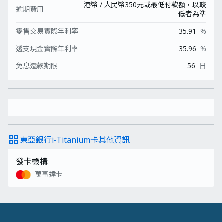
港幣 / 人民幣350元或最低付款額，以較
逾期費用
低者為準
零售交易實際年利率
35.91
%
透支現金實際年利率
35.96
%
免息還款期限
56
日
grid_view
東亞銀行i-Titanium卡其他資訊
發卡機構
萬事達卡