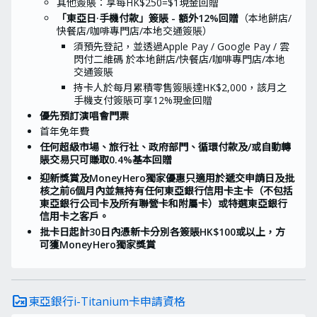
其他簽賬：享每HK$250=$1現金回贈
「東亞日·手機付款」簽賬 - 額外12%回贈
（本地餅店/
快餐店/咖啡專門店/本地交通簽賬）
須預先登記，並透過Apple Pay / Google Pay / 雲
閃付二維碼 於本地餅店/快餐店/咖啡專門店/本地
交通簽賬
持卡人於每月累積零售簽賬達HK$2,000，該月之
手機支付簽賬可享12%現金回贈
優先預訂演唱會門票
首年免年費
任何超級市場、旅行社、政府部門、循環付款及/或自動轉
賬交易只可賺取0.4%基本回贈
迎新獎賞及MoneyHero獨家優惠只適用於遞交申請日及批
核之前6個月內並無持有任何東亞銀行信用卡主卡（不包括
東亞銀行公司卡及所有聯營卡和附屬卡）或特選東亞銀行
信用卡之客戶。
批卡日起計30日內憑新卡分別各簽賬HK$100或以上，方
可獲MoneyHero獨家獎賞
rule_folder
東亞銀行i-Titanium卡申請資格