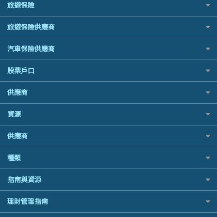
最佳小額貸款比較
旅遊保險
台灣遊信用卡攻略
旅遊保險
HKTVmall優惠碼
HSBC 滙豐銀行貸款
大新銀行
易批必批貸款
汽車保險
機場貴賓室信用卡
交稅優惠
K Cash 貸款
日本旅遊保險及資訊
恒生銀行
24小時貸款
旅遊保險供應商
家居保險
Visa信用卡
酒店優惠碼
Mox 銀行
泰國旅遊保險及資訊
Standard Chartered渣打銀行
最佳循環貸款
家傭保險
萬事達卡
AXA 安盛
機票優惠碼
National Resources 中潤物業按揭
汽車保險供應商
台灣旅遊保險及資訊
安信EarnMORE
寵物保險
銀聯信用卡
AIG 美亞
OCBC 華僑銀行
韓國旅遊保險及資訊
AEON
定期人壽保險
高獎賞信用卡推薦
大新汽車保險
股票戶口
Allianz 安聯
PrimeCredit 安信信貸
歐洲旅遊保險及資訊
東亞銀行
危疾保險
酒店信用卡
中銀汽車保險
Allied World 世聯
Promise 邦民日本財務
越南旅遊保險及資訊
SIM
富途證券
年金資訊
供應商
Allianz安聯汽車保險
Avo
Rabbit Credit月兔信貸
澳洲旅遊保險及資訊
Airwallex信用卡
IB盈透證券
樓宇火險
bolttech保障汽車保險
中國銀行
Standard Chartered 渣打銀行
富途牛牛好唔好？
長者嘆世界
資源
老虎證券
Zurich蘇黎世汽車保險
Bolttech 保特
UA 亞洲聯合財務
Webull微牛證券好唔好？
家庭親子遊
uSMART 盈立證券
QBE昆士蘭汽車保險
股票戶口開戶
Blue Cross 藍十字
WeLab Bank
供應商
Longbridge長橋證券好唔好？
全年周圍飛
華盛証券
平安汽車保險
證券行邊間好？
中國平安
WeLend 貸款
老虎證券好唔好？
手機邊份好
長橋證券
銀行戶口比較
種類
港股5隻高息ETF精選
大新銀行
X Wallet 貸款
華盛証券好唔好？
自駕遊比較
WeBull微牛證券
尊尚銀行戶口
什麼是ETF？
Generali 忠意
ZA Bank
漲樂全球通好唔好？
相機有得保
定期存款
漲樂全球通｜華泰國際
指南與資源
Citi Plus
香港30大高息股排行
HSBC滙豐銀行
IB盈透證券好唔好？
專為孕婦設計的最佳旅遊保險
港元定存
OSL
中信銀行inMotion
黃金ETF懶人包
MSIG 三井住友
理財資訊
盈立證券 uSMART 好唔好？
最佳滑雪旅遊保險
理財管理指南
人民幣定存
StashAway
Airwallex銀行
最值得注意的比特幣ETF
Prudential 保誠
識慳識賺
Stashaway好唔好？
最適合BB的旅遊保險
美元定存
Syfe