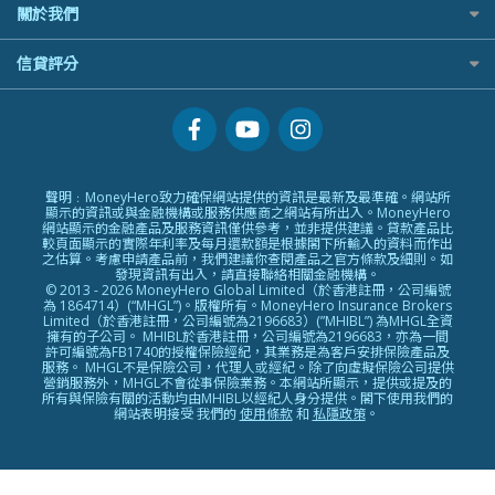
常用相關詞彙
選股策略：五步調查攻略
QBE 昆士蘭
關於我們
債務管理
Hashkey好唔好？
英鎊定存
MoneyHero電子報
Starr
投資理財
Syfe好唔好？
澳元定存
服務承諾
信貸評分
所有合作銀行或機構
Zurich 蘇黎世
置業安居
網上支援
人生保障
信貸評分指南
精選產品
精明旅遊
換領現金券流程
創業求職
常見問題
專欄文章
聲明﹕MoneyHero致力確保網站提供的資訊是最新及最準確。網站所
條款及細則
顯示的資訊或與金融機構或服務供應商之網站有所出入。MoneyHero
編輯守則
網站顯示的金融產品及服務資訊僅供參考，並非提供建議。貸款產品比
較頁面顯示的實際年利率及每月還款額是根據閣下所輸入的資料而作出
廣告合作
之估算。考慮申請產品前，我們建議你查閱產品之官方條款及細則。如
發現資訊有出入，請直接聯絡相關金融機構。
廣告政策
© 2013 - 2026 MoneyHero Global Limited（於香港註冊，公司編號
為 1864714）(“MHGL”)。版權所有。MoneyHero Insurance Brokers
私隱政策
Limited（於香港註冊，公司編號為2196683）(”MHIBL”) 為MHGL全資
擁有的子公司。 MHIBL於香港註冊，公司編號為2196683，亦為一間
加入我們
許可編號為FB1740的授權保險經紀，其業務是為客戶安排保險產品及
服務。 MHGL不是保險公司，代理人或經紀。除了向虛擬保險公司提供
媒體報導
營銷服務外，MHGL不會從事保險業務。本網站所顯示，提供或提及的
所有與保險有關的活動均由MHIBL以經紀人身分提供。閣下使用我們的
網站表明接受 我們的
使用條款
和
私隱政策
。