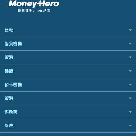
比較
私人貸款比較
借貸機構
稅季/稅務貸款
BEA 東亞銀行
資源
網上貸款
BOC 中國銀行
結餘轉戶(清卡數貸款)
如何申請個人貸款
種類
Cashing Pro 優尚信貸
銀行貸款
如何管理個人貸款
CCB(Asia) 中國建設銀行 (亞洲)
財務公司貸款
網購優惠
發卡機構
個人貸款有用資訊
Citibank 花旗銀行
免入息貸款
精選外幣網購信用卡
清卡數貸款教學
CNCBI 信銀國際
Citibank花旗銀行
免TU貸款
資源
尊尚信用卡
循環貸款教學
CreFIT 維信
AE美國運通
急借錢
公司信用卡
個人化貸款產品推介 🔥全新
Black Friday優惠
DBS 星展銀行
供應商
DBS星展銀行
業主貸款
電子錢包信用卡
債務重組一覽
淘寶付款方式
DSB 大新銀行
HSBC滙豐銀行
汽車貸款
日本遊信用卡攻略
八達通自動增值信用卡
供樓利息扣稅
保險
一田購物優惠日
Fubon 富邦銀行
Mox
緊急貸款比較
韓國遊信用卡攻略
最佳貸款app
SOGO感謝祭
HK Finance 香港信貸
信銀國際