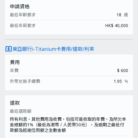
申請資格
最低年齡要求
18
歲
最低年薪要求
HK$ 40,000
local_atm
東亞銀行i-Titanium卡費用/還款/利率
費用
年費
$ 600
外幣兌換手續費
1.95
%
還款
最低還款額
所有利息、其他費用及收費，包括可能收取的年費，及所欠本
金總額的1%（最低為港幣 / 人民幣50元），及逾期之最低付
款額及超逾信用額之全數金額