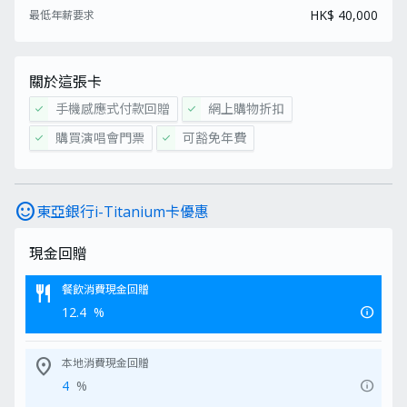
HK$ 40,000
最低年薪要求
關於這張卡
手機感應式付款回贈
網上購物折扣
check
check
購買演唱會門票
可豁免年費
check
check
sentiment_satisfied
東亞銀行i-Titanium卡優惠
現金回贈
restaurant
餐飲消費現金回贈
info
12.4
%
location_on
本地消費現金回贈
info
4
%