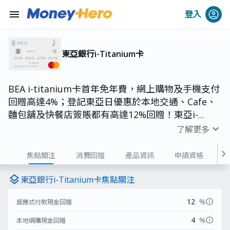
menu
登入
東亞銀行i-Titanium卡
BEA i-titanium卡首年免年費，網上購物及手機支付
回贈高達4%；登記東亞日優惠於本地交通、Cafe、
麵包舖及快餐店簽賬都有高達12%回贈！東亞i-
titanium卡年薪要求低，適合學生申請。
expand_more
了解更多
chevron_right
焦點關注
消費回贈
產品資訊
申請資格
費用
layers
東亞銀行i-Titanium卡焦點關注
info
12
%
感應式付款現金回贈
info
4
%
本地網購現金回贈