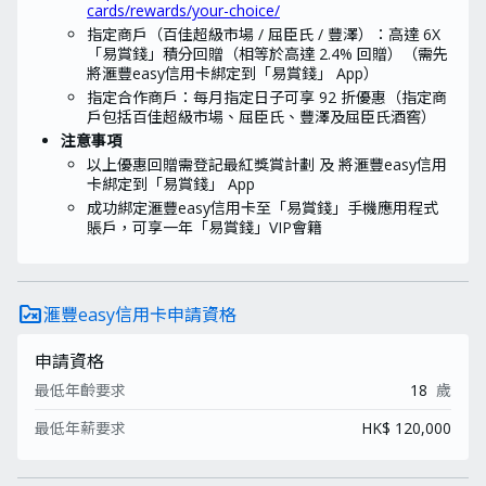
cards/rewards/your-choice/
指定商戶（百佳超級市場 / 屈臣氏 / 豐澤）：高達 6X
「易賞錢」積分回贈（相等於高達 2.4% 回贈）（需先
將滙豐easy信用卡綁定到「易賞錢」 App）
指定合作商戶：每月指定日子可享 92 折優惠（指定商
戶包括百佳超級市場、屈臣氏、豐澤及屈臣氏酒窖）
注意事項
以上優惠回贈需登記最紅獎賞計劃 及 將滙豐easy信用
卡綁定到「易賞錢」 App
成功綁定滙豐easy信用卡至「易賞錢」手機應用程式
賬戶，可享一年「易賞錢」VIP會籍
rule_folder
滙豐easy信用卡申請資格
申請資格
最低年齡要求
18
歲
最低年薪要求
HK$ 120,000