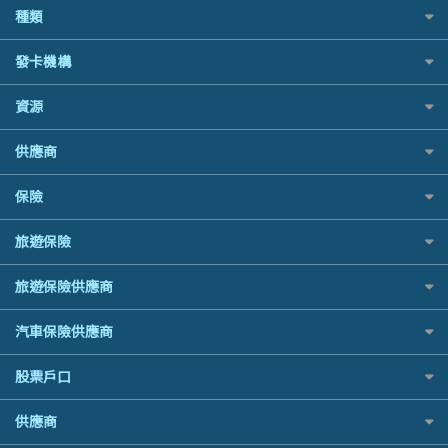
如何申請個人貸款
種類
Cashing Pro 優尚信貸
銀行貸款
如何管理個人貸款
CCB(Asia) 中國建設銀行 (亞洲)
財務公司貸款
網購優惠
發卡機構
個人貸款有用資訊
Citibank 花旗銀行
免入息貸款
精選外幣網購信用卡
清卡數貸款教學
CNCBI 信銀國際
Citibank花旗銀行
免TU貸款
資源
尊尚信用卡
循環貸款教學
CreFIT 維信
AE美國運通
急借錢
公司信用卡
個人化貸款產品推介 🔥全新
Black Friday優惠
DBS 星展銀行
供應商
DBS星展銀行
業主貸款
電子錢包信用卡
債務重組一覽
淘寶付款方式
DSB 大新銀行
HSBC滙豐銀行
汽車貸款
日本遊信用卡攻略
八達通自動增值信用卡
供樓利息扣稅
保險
一田購物優惠日
Fubon 富邦銀行
Mox
緊急貸款比較
韓國遊信用卡攻略
最佳貸款app
SOGO感謝祭
HK Finance 香港信貸
信銀國際
最佳小額貸款比較
旅遊保險
台灣遊信用卡攻略
旅遊保險
HKTVmall優惠碼
HSBC 滙豐銀行貸款
大新銀行
易批必批貸款
汽車保險
機場貴賓室信用卡
交稅優惠
K Cash 貸款
日本旅遊保險及資訊
恒生銀行
24小時貸款
旅遊保險供應商
家居保險
Visa信用卡
酒店優惠碼
Mox 銀行
泰國旅遊保險及資訊
Standard Chartered渣打銀行
最佳循環貸款
家傭保險
萬事達卡
AXA 安盛
機票優惠碼
National Resources 中潤物業按揭
汽車保險供應商
台灣旅遊保險及資訊
安信EarnMORE
寵物保險
銀聯信用卡
AIG 美亞
OCBC 華僑銀行
韓國旅遊保險及資訊
AEON
定期人壽保險
高獎賞信用卡推薦
大新汽車保險
股票戶口
Allianz 安聯
PrimeCredit 安信信貸
歐洲旅遊保險及資訊
東亞銀行
危疾保險
酒店信用卡
中銀汽車保險
Allied World 世聯
Promise 邦民日本財務
越南旅遊保險及資訊
SIM
富途證券
年金資訊
供應商
Allianz安聯汽車保險
Avo
Rabbit Credit月兔信貸
澳洲旅遊保險及資訊
Airwallex信用卡
IB盈透證券
樓宇火險