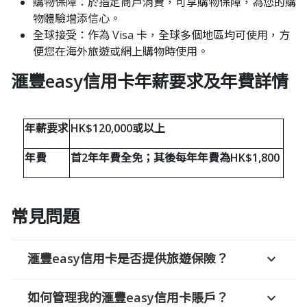
購物保障：​於指定商戶消費，可享購物保障，為您的購
物體驗增添信心。​
全球接受：​作為 Visa 卡，全球多個地區均可使用，方
便您在海外旅遊或網上購物時使用。
滙豐easy信用卡年薪要求及年費詳情
年薪要求
HK$120,000或以上
年費
首2年年費全免；其後每年年費為HK$1,800 ​
常見問題
滙豐easy信用卡是否提供旅遊保險？​
expand_more
如何管理我的滙豐easy信用卡賬戶？
expand_more