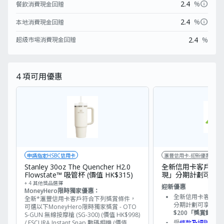
info
2.4
%
餐飲消費現金回贈
info
2.4
%
本地消費現金回贈
2.4
%
超級市埸消費現金回贈
4
項可用優惠
申請指定HSBC信用卡
滙豐信用卡-迎新優惠
Stanley 30oz The Quencher H2.0
全新信用卡客戶成
Flowstate™ 吸管杯 (價值 HK$315)
現」分期計劃可獲 $
+ 4 其他獎品選擇
迎新優惠
MoneyHero限時獨家優惠：
全新信用卡客戶成
全新*滙豐信用卡客戶符合下列獎賞條件，
分期計劃可享迎新
可選以下MoneyHero限時獨家獎賞 - OTO
$200
「獎賞錢」
S-GUN 無線按摩槍 (SG-300) (價值 HK$998)
/ ESCURA Instant Snap 數碼相機 (價值
受
條款及細則
約束