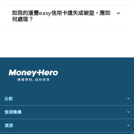
如我的滙豐easy信用卡遺失或被盜，應如
expand_more
何處理？
比較
私人貸款比較
借貸機構
稅季/稅務貸款
BEA 東亞銀行
資源
網上貸款
BOC 中國銀行
結餘轉戶(清卡數貸款)