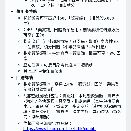
RC = 20 里數／酒店積分
借定唔借？還得到先好借！本資訊及優惠旨
在提供與香港境內人士。
信用卡特點
迎新獎賞可享高達 $600「獎賞錢」（相等於6,000
里）
2.4% 「獎賞錢」回贈簡單易用，無須累積任何簽賬便
可享有回贈
指定商戶（百佳超級市場 / 屈臣氏 / 豐澤）享高達 6X
「易賞錢」積分回贈（相等於高達 2.4% 回贈）
指定簽賬類別＋指定商戶一簽雙賺，最高可享 4.8% 回
贈
靈活性高，可接自身需要選擇回贈類別
首2年可享免年費優惠
回贈詳情​
指定簽賬類別*：高達 2.4% 「獎賞錢」回贈（需先登
記最紅獎賞計劃）
*指定簽賬類別包括：賞滋味 - 本地餐飲簽賬、賞世界
- 海外 / 內地簽賬、賞享受 - 指定商戶（其中包括健身
中心、電影院）、賞家居 - 指定商戶（其中包括超級市
場、電訊公司）、賞購物 - 指定商戶（其中包括百貨公
司、潮流服務）
詳情可參考滙豐官方網站：
https://www.hsbc.com.hk/zh-hk/credit-