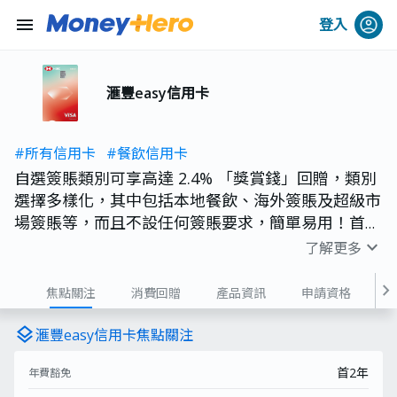
menu
登入
滙豐easy信用卡
#所有信用卡
#餐飲信用卡
自選簽賬類別可享高達 2.4% 「獎賞錢」回贈，類別
選擇多樣化，其中包括本地餐飲、海外簽賬及超級市
場簽賬等，而且不設任何簽賬要求，簡單易用！首2
年可享免年費優惠，迎新優惠更適用於全新 / 現有客
expand_more
了解更多
戶，輕鬆賺回贈賺優惠！
chevron_right
焦點關注
消費回贈
產品資訊
申請資格
費用
layers
滙豐easy信用卡焦點關注
首2年
年費豁免