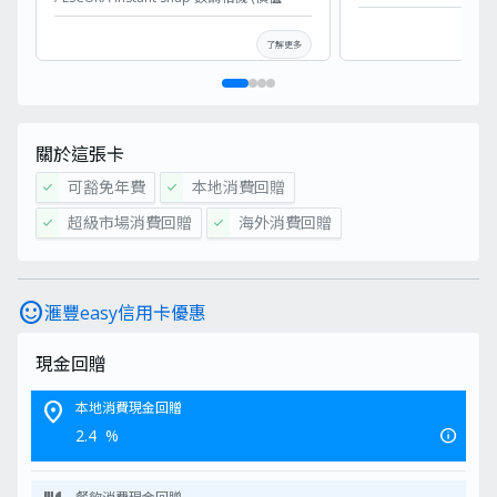
HK$399) / KODAK EKTAR H35 半格菲林相
機 (價值 HK$399) / Founist Vlogmate Mini
了解更多
磁吸手機自拍鏡頭 (價值HK$398) / Stanley
30oz The Quencher H2.0 Flowstate™ 吸
管杯 (價值 HK$315)。
2026年8月1日上午10時至2026年8月
31日下午6時期間 ，
或申請名額已滿之
截止日（以較早日子為準）：並只適用
關於這張卡
於全新滙豐信用卡客戶經MoneyHero
成功申請滙豐信用卡（包括 滙豐 Visa
可豁免年費
本地消費回贈
check
check
Signature卡 / 滙豐滙財金卡 - 學生卡 /
滙豐滙財金卡 / 滙豐easy信用卡 / 滙豐
超級市場消費回贈
海外消費回贈
check
check
Pulse銀聯雙幣鑽石信用卡 / 滙豐銀聯雙
幣信用卡 / 滙豐EveryMile信用卡 ）
獲取獎賞換領表格後7日內：填妥及遞
交較早前經電郵發出之「獎賞換領表
sentiment_satisfied
格」
滙豐easy信用卡優惠
2026年9月30日
或之前：成功獲批信用
卡 (批核以銀行系統紀錄為準)
現金回贈
獎賞先到先得，送完即止
如何領取MoneyHero獨家優惠？
location_on
本地消費現金回贈
收到獎賞換領表格後7日內
：填妥
及遞交較早前經電郵發出之「獎賞
info
2.4
%
換領表格」
，滙豐信用卡申請參考
編號格式: 12位數字 (例子:
202412345678)