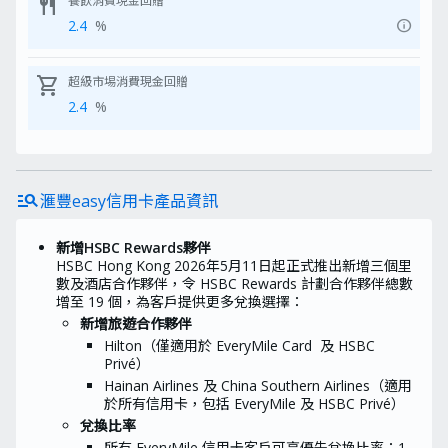
restaurant
餐飲消費現金回贈
指定信用卡成功獲批後7日內：填
info
2.4
%
寫此
表格
及上傳相關批核證明 ，以
供確認申請人獎賞資格
申請小貼士：
shopping_cart
超級市埸消費現金回贈
請於收到表格後7日內，填妥及遞交早
前經電郵發出之「獨家獎賞換領表格」
2.4
%
申請產品前請關掉AdBlocker及「私人
模式」：
3項設定讓你順利取得
MoneyHero獨家優惠
建議申請時一次過交齊所需文件，以加
快批核程序。完成申請時，記得抄低申
manage_search
滙豐easy信用卡產品資訊
請參考編號，以方便隨時查詢申請進度
及領取MoneyHero獨家優惠
MoneyHero限時獨家優惠由
新增HSBC Rewards夥伴
MoneyHero提供，其換領、使用方法
HSBC Hong Kong 2026年5月11日起正式推出新增三個里
及爭議，均與香港上海滙豐銀行有限公
數及酒店合作夥伴，令 HSBC Rewards 計劃合作夥伴總數
司無關
增至 19 個，為客戶提供更多兌換選擇：
優惠受
條款及細則
約束
新增旅遊合作夥伴
換領流程由推廣期結束後起計需時至少
Hilton（僅適用於 EveryMile Card 及 HSBC
8星期，所需時間或會因批核及其他實
際情況變動
Privé）
Hainan Airlines 及 China Southern Airlines（適用
*「全新信用卡客戶」指於處理其合資格信
用卡申請時沒有任何由香港上海滙豐銀行有
於所有信用卡，包括 EveryMile 及 HSBC Privé）
限公司（及其繼承人及受讓人）批核的個人
兌換比率
信用卡基本卡的客戶。
所有 EveryMile 信用卡客戶可享優先兌換比率：1