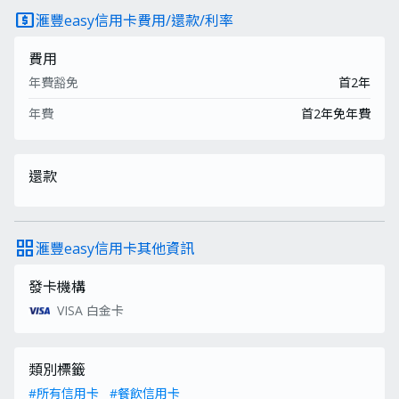
local_atm
滙豐easy信用卡費用/還款/利率
費用
年費豁免
首2年
年費
首2年免年費
還款
grid_view
滙豐easy信用卡其他資訊
發卡機構
VISA 白金卡
類別標籤
#所有信用卡
#餐飲信用卡