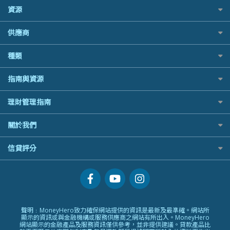
bolttech保障汽車保險
中國銀行
Standard Chartered 渣打銀行
富途牛牛好唔好？
長者嘆世界
資源
老虎證券
Zurich蘇黎世汽車保險
Bolttech 保特
UA 亞洲聯合財務
Webull微牛證券好唔好？
家庭親子遊
uSMART 盈立證券
QBE昆士蘭汽車保險
股票戶口開戶
Blue Cross 藍十字
WeLab Bank
供應商
Longbridge長橋證券好唔好？
全年周圍飛
華盛証券
平安汽車保險
證券行邊間好？
中國平安
WeLend 貸款
老虎證券好唔好？
手機邊份好
長橋證券
銀行戶口比較
種類
港股5隻高息ETF精選
大新銀行
X Wallet 貸款
華盛証券好唔好？
自駕遊比較
WeBull微牛證券
尊尚銀行戶口
什麼是ETF？
Generali 忠意
ZA Bank
漲樂全球通好唔好？
相機有得保
定期存款
漲樂全球通｜華泰國際
指南與資源
Citi Plus
香港30大高息股排行
HSBC滙豐銀行
IB盈透證券好唔好？
專為孕婦設計的最佳旅遊保險
港元定存
OSL
中信銀行inMotion
黃金ETF懶人包
MSIG 三井住友
理財資訊
盈立證券 uSMART 好唔好？
最佳滑雪旅遊保險
理財管理指南
人民幣定存
StashAway
Airwallex銀行
最值得注意的比特幣ETF
Prudential 保誠
識慳識賺
Stashaway好唔好？
最適合BB的旅遊保險
美元定存
Syfe
常用相關詞彙
選股策略：五步調查攻略
QBE 昆士蘭
關於我們
債務管理
Hashkey好唔好？
英鎊定存
MoneyHero電子報
Starr
投資理財
Syfe好唔好？
澳元定存
服務承諾
信貸評分
所有合作銀行或機構
Zurich 蘇黎世
置業安居
網上支援
人生保障
信貸評分指南
精選產品
精明旅遊
換領現金券流程
創業求職
常見問題
專欄文章
聲明﹕MoneyHero致力確保網站提供的資訊是最新及最準確。網站所
條款及細則
顯示的資訊或與金融機構或服務供應商之網站有所出入。MoneyHero
編輯守則
網站顯示的金融產品及服務資訊僅供參考，並非提供建議。貸款產品比