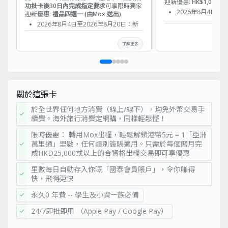
迎新優惠:
HK$1,000
功批卡後30日內完成指定要求
可享限時獨家
2026年8月4日至2
迎新優惠:
禮品四選一 (由Mox 送出)
客戶使用邀請碼「MO
2026年8月4日至2026年8月20日：新
於當天及其後15天
客戶使用邀請碼「MOXFLASHMH1」並
口開戶程序
於當天及其後15天的期間內完成Mox戶
了解更多
使用邀請碼後 30 
口開戶程序
用卡（批核以銀行
使用邀請碼後 30 日內成功獲批 Mox 信
用卡（批核以銀行系統紀錄為準）
「全城最快」迎新禮品換領保證 : 24/7
開卡，即開即用。一旦滿足簽賬要求，
關於這張卡
自動發出禮品兌換電郵換領禮品，最快
即日發貨 （免運直送）
於全世界任何地方消費（線上/線下），均免外幣交易手
check
DELSEY
續費。海外旅行消費定網購，同樣輕鬆慳！
須使用
SHADOW 5.0
「MOXFLASHMH
75 CM 可擴展
限時優惠： 轉用Mox出糧，輕鬆解鎖港幣5元 = 1「亞洲
開立Mox戶口並
行李箱 （建議
萬里通」里數，任何類別簽賬適用。只需於每個曆月完
check
出Mox信用卡
零售價:
成HKD25,000或以上的合資格出糧交易即可享優惠
HK$3,890）；
或
里數每日自動存入你嘅「國泰會員賬戶」，令你賺得
check
Marshall
快，飛得更快
須使用
Emberton ll
成功批卡
「MOXFLASHMH1」
便攜藍牙喇叭
永久0 年費 -- 學生及小資一族必備
後30日內
check
開立Mox戶口並成功
(黑金色) (建議
合資格消
出Mox信用卡
零售價:
24/7即批即用 （Apple Pay / Google Pay）
費(使用
check
指定禮品四選一*
HK$1,499) ；
受「MOXFLASH
Mox 信用
(獎賞數量有限，先
或
卡) 滿
推廣名額有限，以