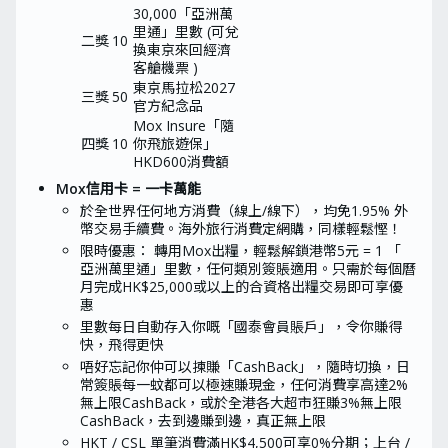
30,000「亞洲萬
里通」里數 (可兌
二獎
10
換東京來回經濟
客艙機票 )
東京馬拉松2027
三獎
50
官方紀念品
Mox Insure「隨
四獎
10
你飛旅遊保」
HKD600消費額
Mox信用卡 = 一卡萬能
於全世界任何地方消費（線上/線下），均免1.95% 外
幣交易手續費。海外旅行消費定網購，同樣輕鬆慳！
限時優惠： 轉用Mox出糧，輕鬆解鎖港幣5元 = 1 「
亞洲萬里通」里數，任何類別簽賬適用。只需於每個曆
月完成HK$25,000或以上的合資格出糧交易即可享優
惠
里數每日自動存入你嘅「國泰會員賬戶」，令你賺得
快，飛得更快
唔好忘記你仲可以揀賺「CashBack」，隨時切換，日
常簽賬每一蚊都可以極速賺現金，任何消費享高達2%
無上限CashBack，或於全港各大超市狂賺3%無上限
CashBack，去到邊賺到邊，真正無上限
HKT / CSL 單筆消費滿HK$4,500可享0%分期；上台 /