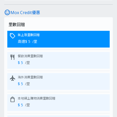
到先得)
HK$2,000
Apple
借定唔借？還得到
(由Mox 送出)
Airpods
sentiment_satisfied
Mox Credit優惠
4（建議零售
價: HK$1,099)
；或
里數回贈
香港惠康超級
市場 港幣
$1000 電子購
sell
無上限里數回贈
物禮券#
高達$ 5
/里
*按照以下步驟換領迎新禮品📱：
達成消費要求後14個工作天內，換領碼
將發送至你的電郵
restaurant
餐飲消費里數回贈
如果您的 The Club 會員帳戶尚未與您
$ 5
/里
的 Mox 卡連結，或者您尚未擁有 The
Club 會員帳戶。打開 Mox App > 點擊
「Mox Rewards」→ 點擊
「Clubpoints」→ 點擊「立即連結」
flight
海外消費里數回贈
→ 按指示輕鬆連結 Mox 卡至 The Club
$ 5
/里
會籍
前往
Mox Zone 內之迎新優惠專區
，挑
選心儀禮品並以換領碼結賬
shopping_bag
本地網上購物消費里數回贈
所選禮品將直送府上！
$ 5
/里
#香港惠康超級市場 港幣$1000 電子購物禮
券條款及細則
本電子現金券只適用於香港惠康超級市