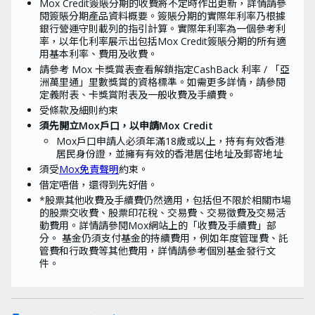
Mox Credit簽賬分期的收費將不定時作出更新，詳情請參
閱簽賬分期產品資料概要。簽賬分期的實際年利率乃根據
銀行營運守則載列的指引計算。實際年利率為一個參考利
率，以年化利率展示出包括Mox Credit簽賬分期的所有適
用基本利率、費用及收費。
請參考 Mox 卡獎賞表查看解鎖指定CashBack 利率 / 「亞
洲萬里通」里數獎賞的資格標準。如需更多詳情，請參閱
定義附表、卡獎賞附表及一般收費及手續費。
受條款及細則約束
須先開立Mox戶口，以申請Mox Credit
Mox戶口申請人必須年滿18歲或以上，持有有效香港
居民身份證，並擁有有效的香港居住地址及郵寄地址
須受
Mox免責聲明
約束。
借定唔借，還得到先好借。
*股票其他收費及手續費仍然適用，包括但不限於相關市場
的股票交收費、股票印花稅、交易費、交易徵費及交易活
動費用。詳情請參閱Mox網站上的「收費及手續費」部
分。 基金仍須支付基金的持續費用，例如年度管理費、託
管費和行政費等其他費用，詳情請參考個別基金發行文
件。