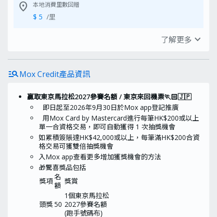
location_on
本地消費里數回贈
場、Market Place、3hreesixty 及
Oliver's The Delicatessen之實體店舖
$ 5
/里
內使用。
本電子現金券只適用於購買香港惠康超
expand_more
級市場、Market Place、3hreesixty 及
了解更多
電子錢包消費里數回贈
Oliver's The Delicatessen實體店舖內
之貨品。本電子現金券不適用於一切儲
$ 5
/里
值或增值服務、及現金券/禮券之銷售及
其他有關服務。
manage_search
Mox Credit產品資訊
每次交易最多只可使用10張電子現金
luggage
旅遊消費里數回贈
劵。
$ 5
/里
本電子現金券不適用於所有網上購物或
贏取東京馬拉松2027參賽名額 / 東京來回機票🏃🏻🇯🇵
透過任何流動應用程式購物。
即日起至2026年9月30日於Mox app登記推廣
💡禮品供應有限，以先到先得形式提供。客
用Mox Card by Mastercard進行每筆HK$200或以上
里數兌換手續費
戶最終可換領之禮品以使用換領碼結賬時之
單一合資格交易，即可自動獲得 1 次抽獎機會
實際存貨為準。
豁免
如累積簽賬達HK$42,000或以上，每筆滿HK$200合資
受「MOXFLASHMH1」條款及細則約束
格交易可獲雙倍抽獎機會
推廣名額有限，以先到先得的方式提供
入Mox app查看更多增加獲獎機會的方法
借定唔借？還得到先好借！
外送平台簽賬里數回贈
🎁驚喜獎品包括
$ 5
/里
名
獎項
獎賞
額
1個東京馬拉松
頭獎
50
2027參賽名額
(跑手號碼布)