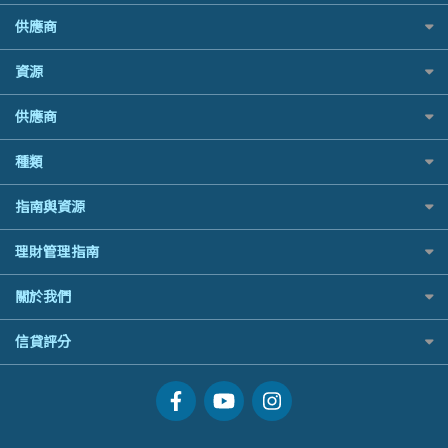
中銀汽車保險
Allied World 世聯
Promise 邦民日本財務
越南旅遊保險及資訊
SIM
富途證券
年金資訊
供應商
Allianz安聯汽車保險
Avo
Rabbit Credit月兔信貸
澳洲旅遊保險及資訊
Airwallex信用卡
IB盈透證券
樓宇火險
bolttech保障汽車保險
中國銀行
Standard Chartered 渣打銀行
富途牛牛好唔好？
長者嘆世界
資源
老虎證券
Zurich蘇黎世汽車保險
Bolttech 保特
UA 亞洲聯合財務
Webull微牛證券好唔好？
家庭親子遊
uSMART 盈立證券
QBE昆士蘭汽車保險
股票戶口開戶
Blue Cross 藍十字
WeLab Bank
供應商
Longbridge長橋證券好唔好？
全年周圍飛
華盛証券
平安汽車保險
證券行邊間好？
中國平安
WeLend 貸款
老虎證券好唔好？
手機邊份好
長橋證券
銀行戶口比較
種類
港股5隻高息ETF精選
大新銀行
X Wallet 貸款
華盛証券好唔好？
自駕遊比較
WeBull微牛證券
尊尚銀行戶口
什麼是ETF？
Generali 忠意
ZA Bank
漲樂全球通好唔好？
相機有得保
定期存款
漲樂全球通｜華泰國際
指南與資源
Citi Plus
香港30大高息股排行
HSBC滙豐銀行
IB盈透證券好唔好？
專為孕婦設計的最佳旅遊保險
港元定存
OSL
中信銀行inMotion
黃金ETF懶人包
MSIG 三井住友
理財資訊
盈立證券 uSMART 好唔好？
最佳滑雪旅遊保險
理財管理指南
人民幣定存
StashAway
Airwallex銀行
最值得注意的比特幣ETF
Prudential 保誠
識慳識賺
Stashaway好唔好？
最適合BB的旅遊保險
美元定存
Syfe
常用相關詞彙
選股策略：五步調查攻略
QBE 昆士蘭
關於我們
債務管理
Hashkey好唔好？
英鎊定存
MoneyHero電子報
Starr
投資理財
Syfe好唔好？
澳元定存
服務承諾
信貸評分
所有合作銀行或機構
Zurich 蘇黎世
置業安居
網上支援
人生保障
信貸評分指南
精選產品
精明旅遊
換領現金券流程
創業求職
常見問題