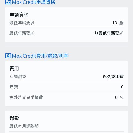
rule_folder
Mox Credit申請資格
申請資格
最低年齡要求
18
歲
最低年薪要求
無最低年薪要求
local_atm
Mox Credit費用/還款/利率
費用
年費豁免
永久免年費
年費
0
免外幣交易手續費
0
%
還款
最低每月還款額