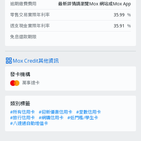
逾期繳費費用
最新詳情請瀏覽Mox 網站或Mox App
零售交易實際年利率
35.99
%
透支現金實際年利率
35.91
%
免息還款期限
grid_view
Mox Credit其他資訊
發卡機構
萬事達卡
類別標籤
#所有信用卡
#迎新優惠信用卡
#里數信用卡
#旅行信用卡
#網購信用卡
#低門檻/學生卡
#八達通自動增值卡