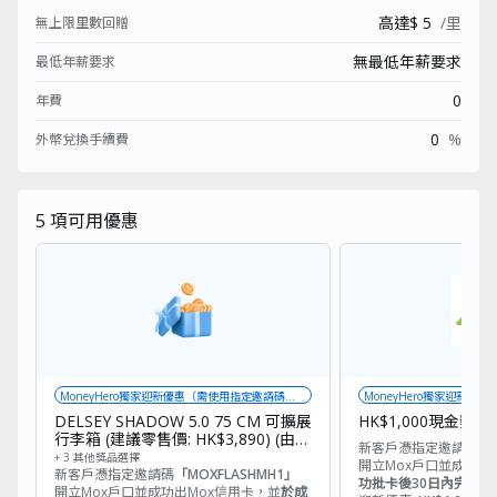
高達$ 5
/里
無上限里數回贈
無最低年薪要求
最低年薪要求
0
年費
0
%
外幣兌換手續費
5
項可用優惠
MoneyHero獨家迎新優惠（需使用指定邀請碼
MoneyHero獨家迎新優
「MOXFLASHMH1」）
「MOXFLASHMH2」）
DELSEY SHADOW 5.0 75 CM 可擴展
HK$1,000現金獎賞 
行李箱 (建議零售價: HK$3,890) (由
新客戶憑指定邀請碼
「
Mox 送出)
+ 3 其他獎品選擇
開立Mox戶口並成功出
新客戶憑指定邀請碼
「MOXFLASHMH1」
功批卡後30日內完成指
開立Mox戶口並成功出Mox信用卡，並
於成