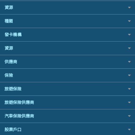
BEA 東亞銀行
資源
網上貸款
BOC 中國銀行
結餘轉戶(清卡數貸款)
如何申請個人貸款
種類
Cashing Pro 優尚信貸
銀行貸款
如何管理個人貸款
CCB(Asia) 中國建設銀行 (亞洲)
財務公司貸款
網購優惠
發卡機構
個人貸款有用資訊
Citibank 花旗銀行
免入息貸款
精選外幣網購信用卡
清卡數貸款教學
CNCBI 信銀國際
Citibank花旗銀行
免TU貸款
資源
尊尚信用卡
循環貸款教學
CreFIT 維信
AE美國運通
急借錢
公司信用卡
個人化貸款產品推介 🔥全新
Black Friday優惠
DBS 星展銀行
供應商
DBS星展銀行
業主貸款
電子錢包信用卡
債務重組一覽
淘寶付款方式
DSB 大新銀行
HSBC滙豐銀行
汽車貸款
日本遊信用卡攻略
八達通自動增值信用卡
供樓利息扣稅
保險
一田購物優惠日
Fubon 富邦銀行
Mox
緊急貸款比較
韓國遊信用卡攻略
最佳貸款app
SOGO感謝祭
HK Finance 香港信貸
信銀國際
最佳小額貸款比較
旅遊保險
台灣遊信用卡攻略
旅遊保險
HKTVmall優惠碼
HSBC 滙豐銀行貸款
大新銀行
易批必批貸款
汽車保險
機場貴賓室信用卡
交稅優惠
K Cash 貸款
日本旅遊保險及資訊
恒生銀行
24小時貸款
旅遊保險供應商
家居保險
Visa信用卡
酒店優惠碼
Mox 銀行
泰國旅遊保險及資訊
Standard Chartered渣打銀行
最佳循環貸款
家傭保險
萬事達卡
AXA 安盛
機票優惠碼
National Resources 中潤物業按揭
汽車保險供應商
台灣旅遊保險及資訊
安信EarnMORE
寵物保險
銀聯信用卡
AIG 美亞
OCBC 華僑銀行
韓國旅遊保險及資訊
AEON
定期人壽保險
高獎賞信用卡推薦
大新汽車保險
股票戶口
Allianz 安聯
PrimeCredit 安信信貸
歐洲旅遊保險及資訊
東亞銀行
危疾保險
酒店信用卡