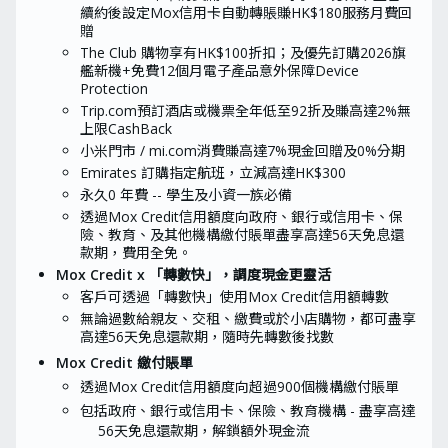
續約後設定Mox信用卡自動轉賬賺HK$180服務月費回
贈
The Club 購物享有HK$100折扣；及優先訂購2026旗
艦新機+免費12個月電子產品意外保障Device
Protection
Trip.com預訂酒店或機票全年低至92折及賺高達2%無
上限CashBack
小米門市 / mi.com消費賺高達7%現金回贈及0%分期
Emirates 訂購指定航班，立減高達HK$300
永久0 年費 -- 學生及小資一族必備
透過Mox Credit信用額度向政府、銀行或信用卡、保
險、教育、及其他機構繳付賬單盡享高達56天免息還
款期，費用全免。
Mox Credit x 「轉數快」，調度現金更靈活
客戶可透過「轉數快」使用Mox Credit信用額轉數
無論過數給親友、交租、繳費或於小店購物，都可盡享
高達56天免息還款期，隨時先轉數後找數
Mox Credit 繳付賬單
透過Mox Credit信用額度向超過900個機構繳付賬單
包括政府、銀行或信用卡、保險、教育機構 - 盡享高達
56天免息還款期，解鎖額外現金流