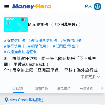
menu
登入
Mox 信用卡 （「亞洲萬里通」）
#所有信用卡
#迎新優惠信用卡
#里數信用卡
#旅行信用卡
#網購信用卡
#低門檻/學生卡
#八達通自動增值卡
無上限獎賞任你揀 - 同一張卡隨時揀賺「亞洲萬里
通」 里數或CashBack！
全年盡享無上限「亞洲萬里通」 里數！海外旅行或
網上購物，即享0%外幣交易手續費。
expand_more
了解更多
chevron_right
焦點關注
消費回贈
產品資訊
申請資格
費用
layers
Mox Credit焦點關注