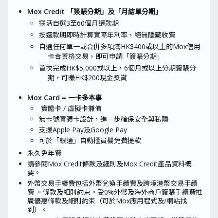
Mox Credit 「簽賬分期」及「月結單分期」
靈活自選3至60個月還款期
按還款期即時計算實際年利率，絕無隱藏收費
自選任何單一或合併多項滿HK$400或以上的Mox信用
卡合資格交易，即可申請「簽賬分期」
首次完成HK$5,000或以上，6個月或以上分期簽賬分
期，可賺HK$200現金獎賞
Mox Card = 一卡多本事
實體卡 / 虛擬卡兼備
無卡號實體卡設計，進一步確保安全與私隱
支援Apple Pay及Google Pay
可於「銀通」自動櫃員機免費提款
永久免年費
請參閱Mox Credit條款及細則及Mox Credit產品資料概
要。
外幣交易手續費包括外幣兌換手續費及跨境港幣交易手續
費 。條款及細則約束。受0%外幣及海外商戶簽賬手續費推
廣優惠條款及細則約束（可於Mox應用程式及/網站找
到）。