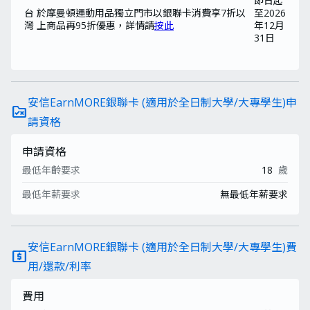
即日起
台
於摩曼頓運動用品獨立門市以銀聯卡消費享7折以
至2026
灣
上商品再95折優惠，詳情請
按此
年12月
31日
安信EarnMORE銀聯卡 (適用於全日制大學/大專學生)申
rule_folder
請資格
申請資格
最低年齡要求
18
歲
最低年薪要求
無最低年薪要求
安信EarnMORE銀聯卡 (適用於全日制大學/大專學生)費
local_atm
用/還款/利率
費用