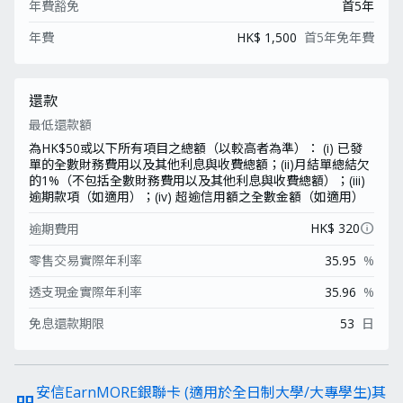
年費豁免
首5年
年費
HK$ 1,500
首5年免年費
還款
最低還款額
為HK$50或以下所有項目之總額（以較高者為準）： (i) 已發
單的全數財務費用以及其他利息與收費總額；(ii)月結單總結欠
的1%（不包括全數財務費用以及其他利息與收費總額）；(iii)
逾期款項（如適用）；(iv) 超逾信用額之全數金額（如適用）
info
HK$ 320
逾期費用
零售交易實際年利率
35.95
%
透支現金實際年利率
35.96
%
免息還款期限
53
日
安信EarnMORE銀聯卡 (適用於全日制大學/大專學生)其