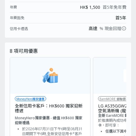
HK$ 1,500
首5年免年費
年費
首5年
年費豁免
info
高達
% 現金回贈
信用卡禮遇
8
項可用優惠
MoneyHero獨家優惠
EarnMORE 銀聯鑽石
戶）
全新信用卡客戶：HK$600 獨家迎新
LG AS35GGW20 Pur
禮遇
空氣清新機 (寵物版
HK$3,690)
全新 EarnMORE 
MoneyHero獨家優惠 - 總值 HK$600 獨家
於推廣期內成功申請
E
迎新禮遇
卡
，即可享：
於2026年07月31日下午6時至08月31
任選以下其中一款
日期間下午6時,全新安信信用卡*客戶