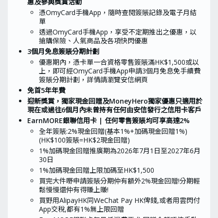
惠及參與獎賞活動
憑OmyCard手機App，隨時查閱簽賬記錄及電子月結
單
透過OmyCard手機App，享受不定期推出之優惠，以
搶購保險、人氣商品及各項快閃優惠
3個月免息簽賬分期計劃
優惠期內，憑卡單一合資格零售簽賬滿HK$1,500或以
上，即可經OmyCard手機App申請3個月免息免手續費
簽賬分期計劃，詳情請瀏覽安信網頁
免首5年年費
迎新獎賞，獨家現金回贈及MoneyHero獨家優惠只適用於
現在或過往6個月內未曾持有任何由安信發行之信用卡客戶
EarnMORE銀聯信用卡 | 任何零售簽賬均可享高達2%
全年簽賬:2%現金回贈(基本1%+加碼現金回贈1%)
(HK$100簽賬=HK$2現金回贈)
1%加碼現金回贈推廣期為2026年7月1日至2027年6月
30日
1%加碼現金回贈上限加碼至HK$1,500
買完大件嘢申請簽賬分期仲有額外2%現金回贈!分期輕
鬆慢慢還仲有得賺上賺!
買野用AlipayHK同WeChat Pay HK俾錢,或者用雲閃付
App交稅,都有1%無上限回贈