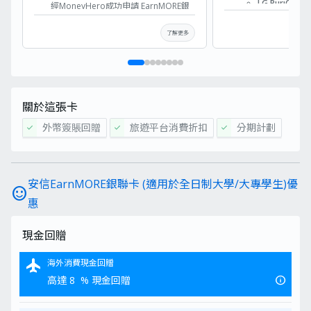
LG PuriCare
經MoneyHero成功申請 EarnMORE銀
氣 清 新 機 (A
聯卡 / WeWa信用卡 可獲得總值
HK$600獨家迎新優惠：
Dreame 掃拖
了解更多
HK$300惠康購物現金券(由
HK$1,000 
MoneyHero提供) + HK$300現金
高達 HK$90
回贈(由安信信貸提供)
金分期套現計
如何領取MoneyHero獨家優惠 -
HK$200 現金
HK$300惠康購物現金券(由
制大學／大專
MoneyHero提供)
關於這張卡
合
申請時請記下申請參考編號。建議
迎新優惠
求
一次過交齊所需文件,以加快批核程
外幣簽賬回贈
旅遊平台消費折扣
分期計劃
check
check
check
LG PuriCare™
於
序
AeroHit 寵 物 版
憑
收到表格後的7日內,請填妥較早前
空 氣 清 新 機
物
經電郵發出之「獎賞換領表格」,供
(AS35GGW20)
HK$
MoneyHero與安信信貸核對獎賞
安信EarnMORE銀聯卡 (適用於全日制大學/大專學生)優
於
資格。
sentiment_satisfied
Dreame 掃拖機械
憑
2026年09月30日或之前:成功獲批
惠
人 (F20)
物
申請之信用卡
HK$
無需簽賬。
發
現金回贈
如何領取MoneyHero獨家優惠 -
卡
HK$300現金回贈(由安信信貸提供)
易
於2026年07月31日至08月31日 期
flight
海外消費現金回贈
間(包括首尾2日), 經MoneyHero成
info
高達 8
% 現金回贈
賺盡 HK$1,000 現
功申請 EarnMORE銀聯卡 / WeWa
金回贈
信用卡，
無需簽賬，即享額外
HK$300 現金回贈!