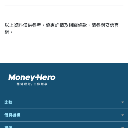
以上資料僅供參考，優惠詳情及相關條款，請參閱安信官
網。
比較
私人貸款比較
借貸機構
稅季/稅務貸款
BEA 東亞銀行
資源