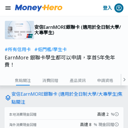
menu
登入
安信EarnMORE銀聯卡 (適用於全日制大學/
大專學生)
#所有信用卡
#低門檻/學生卡
EarnMore 銀聯卡學生都可以申請，享首5年免年
費！
chevron_right
焦點關注
消費回贈
產品資訊
申請資格
費用
安信EarnMORE銀聯卡 (適用於全日制大學/大專學生)焦
layers
點關注
info
高達 2
%
本地消費現金回贈
info
高達 8
% 現金回贈
海外消費現金回贈