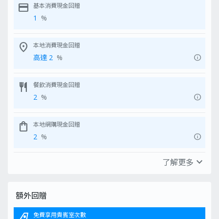
credit_card
基本消費現金回贈
現金回贈將於發卡後3個月內,以現
金回贈形式存入信用卡戶口
1
%
申請小貼士﹕
高達 HK$90,000
申請產品前請關掉AdBlocker及
免息免手續費現金
無
「私人模式」：
3項設定讓你順利
location_on
本地消費現金回贈
分期套現計劃
取得MoneyHero獨家優惠
於
info
高達 2
%
HK$200 現金回贈
換領流程由推廣期結束後起計需時
憑
（只適用於全日制
至少16星期，所需時間或會因批
物
大學／大專學生）
核、簽賬及其他實際情況變動
HK$
restaurant
餐飲消費現金回贈
如對是次推廣活動之換領流程有疑
推廣期為
2026 年
問，可參閱活動之
條款及細則
。
info
2
%
12 月 31 日
（包括
全新安信信用卡* ：客戶如於現在或過往12
迎新優惠只適用於
個月內曾持有 任何由安信信貸有限公司
道
成功申請 Earn
（「安信」） 發行之信用卡，將不獲贈任何
shopping_bag
本地網購現金回贈
戶。
獨家優惠。每位合資格之客戶只可獲享迎新
全新客戶定義：
現
info
2
%
優惠一次。
未曾持有任何由安
之信用卡。
詳細見
條款及細則
expand_more
了解更多
shopping_bag
海外網上購物現金回贈
info
2
%
額外回贈
account_balance_wallet
電子錢包消費現金回贈
airlines
免費享用貴賓室次數
2
%