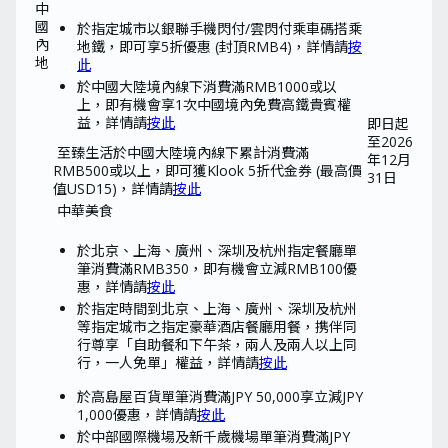
中
國
於指定城市以銀聯手機閃付/雲閃付乘車碼搭乘
內
地鐵，即可享5折優惠 (封頂RMB4)，詳情請
按
地
此
於中國大陸境內線下消費滿RMB1000或以
上，即有機會享1次中國境內免費高鐵貴賓權
益，詳情請
按此
即日起
至2026
至臻生活
於中國大陸境內線下累計消費滿
年12月
RMB500或以上，即可獲Klook 5折代金券 (最高價
31日
值USD15)，詳情請
按此
中華美食
於北京、上海、廣州、深圳及杭州指定餐廳單
筆消費滿RMB350，即有機會立減RMB100優
惠，詳情請
按此
於指定時間到北京、上海、廣州、深圳及杭州
等指定城市之指定豪華酒店餐廳用餐，携伴同
行尊享「自助餐和下午茶，兩人及兩人以上同
行，一人免單」權益，詳情請
按此
於高島屋百貨單筆消費滿JPY 50,000享立減JPY
1,000優惠，詳情請
按此
於中部國際機場及新千歲機場單筆消費滿JPY