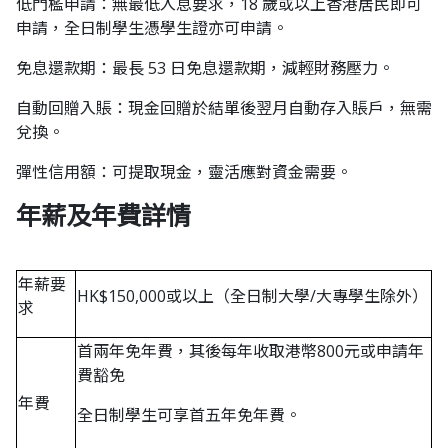
低門檻申請：無最低入息要求，18 歲或以上香港居民即可
申請，全日制學生憑學生證亦可申請。
免息還款期：最長 53 日免息還款期，減輕財務壓力。
自動回贈入賬：現金回贈於結單後翌月自動存入賬戶，無需
兌換。
彈性信用額：可提取現金，靈活應對資金需要。
年薪及年費詳情
年薪要
HK$150,000或以上（全日制大學/大專學生除外）
求
首兩年免年費，其後每年收取港幣800元或申請年
費豁免
年費
全日制學生可享首五年免年費。