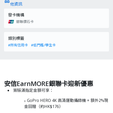
grid_view
他資訊
發卡機構
銀聯鑽石卡
類別標籤
#所有信用卡
#低門檻/學生卡
安信EarnMORE銀聯卡迎新優惠
簽賬滿指定金額可享：
GoPro HERO 4K 高清運動攝錄機 + 額外2%現
o
金回贈（約HK$176）