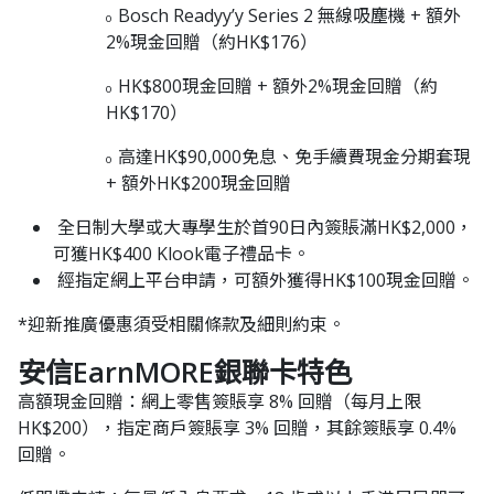
Bosch Readyy’y Series 2 無線吸塵機 + 額外
o
2%現金回贈（約HK$176）
HK$800現金回贈 + 額外2%現金回贈（約
o
HK$170）
高達HK$90,000免息、免手續費現金分期套現
o
+ 額外HK$200現金回贈
全日制大學或大專學生於首90日內簽賬滿HK$2,000，
可獲HK$400 Klook電子禮品卡。
經指定網上平台申請，可額外獲得HK$100現金回贈。
*迎新推廣優惠須受相關條款及細則約束。
安信EarnMORE銀聯卡特色
高額現金回贈：網上零售簽賬享 8% 回贈（每月上限
HK$200），指定商戶簽賬享 3% 回贈，其餘簽賬享 0.4%
回贈。