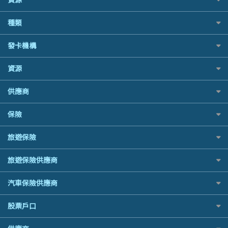
網上貸款
BOC 中國銀行
結餘轉戶(清卡數貸款)
如何申請個人貸款
種類
Cashing Pro 優尚信貸
銀行貸款
如何管理個人貸款
CCB(Asia) 中國建設銀行 (亞洲)
財務公司貸款
網購優惠
發卡機構
個人貸款有用資訊
Citibank 花旗銀行
免入息貸款
精選外幣網購信用卡
清卡數貸款教學
CNCBI 信銀國際
Citibank花旗銀行
免TU貸款
資源
尊尚信用卡
循環貸款教學
CreFIT 維信
AE美國運通
急借錢
公司信用卡
個人化貸款產品推介 🔥全新
Black Friday優惠
DBS 星展銀行
供應商
DBS星展銀行
業主貸款
電子錢包信用卡
債務重組一覽
淘寶付款方式
DSB 大新銀行
HSBC滙豐銀行
汽車貸款
日本遊信用卡攻略
八達通自動增值信用卡
供樓利息扣稅
保險
一田購物優惠日
Fubon 富邦銀行
Mox
緊急貸款比較
韓國遊信用卡攻略
最佳貸款app
SOGO感謝祭
HK Finance 香港信貸
信銀國際
最佳小額貸款比較
旅遊保險
台灣遊信用卡攻略
旅遊保險
HKTVmall優惠碼
HSBC 滙豐銀行貸款
大新銀行
易批必批貸款
汽車保險
機場貴賓室信用卡
交稅優惠
K Cash 貸款
日本旅遊保險及資訊
恒生銀行
24小時貸款
旅遊保險供應商
家居保險
Visa信用卡
酒店優惠碼
Mox 銀行
泰國旅遊保險及資訊
Standard Chartered渣打銀行
最佳循環貸款
家傭保險
萬事達卡
AXA 安盛
機票優惠碼
National Resources 中潤物業按揭
汽車保險供應商
台灣旅遊保險及資訊
安信EarnMORE
寵物保險
銀聯信用卡
AIG 美亞
OCBC 華僑銀行
韓國旅遊保險及資訊
AEON
定期人壽保險
高獎賞信用卡推薦
大新汽車保險
股票戶口
Allianz 安聯
PrimeCredit 安信信貸
歐洲旅遊保險及資訊
東亞銀行
危疾保險
酒店信用卡
中銀汽車保險
Allied World 世聯
Promise 邦民日本財務
越南旅遊保險及資訊
SIM
富途證券
年金資訊