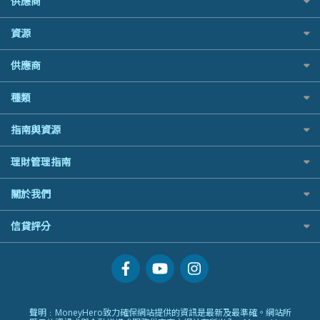
供應商
Allianz安聯汽車保險
Avo
Rabbit Credit月兔信貸
澳洲旅遊保險及資訊
Airwallex信用卡
IB盈透證券
樓宇火險
bolttech保障汽車保險
中國銀行
Standard Chartered 渣打銀行
富途牛牛好唔好？
長者嘆世界
資源
老虎證券
Zurich蘇黎世汽車保險
Bolttech 保特
UA 亞洲聯合財務
Webull微牛證券好唔好？
家庭親子遊
uSMART 盈立證券
QBE昆士蘭汽車保險
股票戶口開戶
Blue Cross 藍十字
WeLab Bank
供應商
Longbridge長橋證券好唔好？
全年周圍飛
華盛証券
平安汽車保險
證券行邊間好？
中國平安
WeLend 貸款
老虎證券好唔好？
手機邊份好
長橋證券
銀行戶口比較
種類
港股5隻高息ETF精選
大新銀行
X Wallet 貸款
華盛証券好唔好？
自駕遊比較
WeBull微牛證券
尊尚銀行戶口
什麼是ETF？
Generali 忠意
ZA Bank
漲樂全球通好唔好？
相機有得保
定期存款
漲樂全球通｜華泰國際
指南與資源
Citi Plus
香港30大高息股排行
HSBC滙豐銀行
IB盈透證券好唔好？
專為孕婦設計的最佳旅遊保險
港元定存
OSL
中信銀行inMotion
黃金ETF懶人包
MSIG 三井住友
理財資訊
盈立證券 uSMART 好唔好？
最佳滑雪旅遊保險
理財管理指南
人民幣定存
StashAway
Airwallex銀行
最值得注意的比特幣ETF
Prudential 保誠
識慳識賺
Stashaway好唔好？
最適合BB的旅遊保險
美元定存
Syfe
常用相關詞彙
選股策略：五步調查攻略
QBE 昆士蘭
關於我們
債務管理
Hashkey好唔好？
英鎊定存
MoneyHero電子報
Starr
投資理財
Syfe好唔好？
澳元定存
服務承諾
信貸評分
所有合作銀行或機構
Zurich 蘇黎世
置業安居
網上支援
人生保障
信貸評分指南
精選產品
精明旅遊
換領現金券流程
創業求職
常見問題
專欄文章
聲明﹕MoneyHero致力確保網站提供的資訊是最新及最準確。網站所
條款及細則