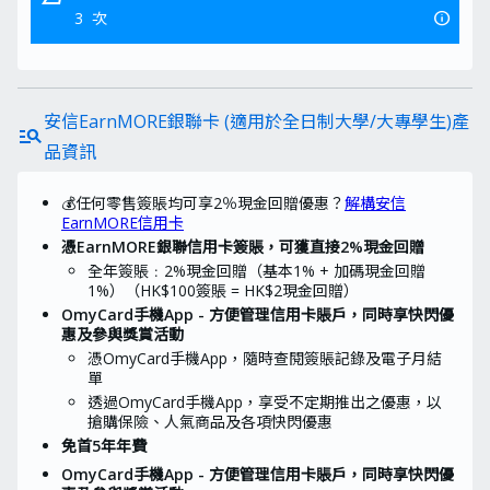
info
3
次
八達通增值現金回贈
1
%
安信EarnMORE銀聯卡 (適用於全日制大學/大專學生)產
manage_search
paid
外幣消費現金回贈
品資訊
2
%
💰任何零售簽賬均可享2％現金回贈優惠？
解構安信
EarnMORE信用卡
憑EarnMORE銀聯信用卡簽賬，可獲直接2%現金回贈
全年簽賬﹕2%現金回贈（基本1% + 加碼現金回贈
1%）（HK$100簽賬 = HK$2現金回贈）
OmyCard手機App - 方便管理信用卡賬戶，同時享快閃優
惠及參與獎賞活動
憑OmyCard手機App，隨時查閱簽賬記錄及電子月結
單
透過OmyCard手機App，享受不定期推出之優惠，以
搶購保險、人氣商品及各項快閃優惠
免首5年年費
OmyCard手機App - 方便管理信用卡賬戶，同時享快閃優