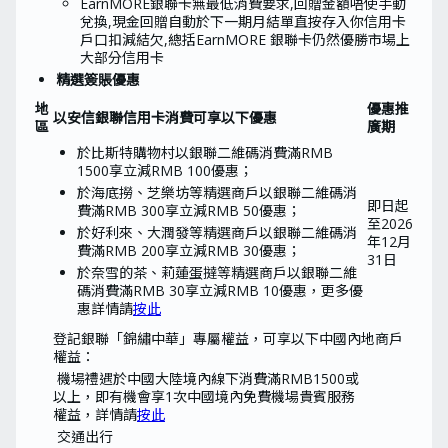
EarnMORE銀聯卡無最低消費要求,回贈金額唔使手動
兌換,現金回贈自動於下一期月結單直按存入你信用卡
戶口扣減結欠,總括EarnMORE 銀聯卡仍然優勝市場上
大部分信用卡
精選簽賬優惠
地
優惠推
以安信銀聯信用卡消費可享以下優惠
區
廣期
於比斯特購物村以銀聯二維碼消費滿RMB
1500享立減RMB 100優惠；
於海底撈、芝樂坊等精選商戶以銀聯二維碼消
即日起
費滿RMB 300享立減RMB 50優惠；
至2026
於好利來、大潤發等精選商戶以銀聯二維碼消
年12月
費滿RMB 200享立減RMB 30優惠；
31日
於奈雪的茶、莉蓮蛋撻等精選商戶以銀聯二維
碼消費滿RMB 30享立減RMB 10優惠，更多優
惠詳情請
按此
登記銀聯「錦繡中華」專屬權益，可享以下中國內地商戶
權益：
機場禮遇
於中國大陸境內線下消費滿RMB1500或
以上，即有機會享1次中國境內免費機場貴賓服務
權益，詳情請
按此
交通出行