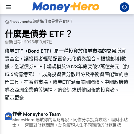
/
Investments
/
部落格
/
什麼是債券 ETF？
什麼是債券 ETF？
更新日期
:
2025年10月7日
債券ETF（Bond ETF）是一種投資於債券市場的交易所買
債券ETF（Bond ETF）是一種投資於債券市場的交易所買
賣基金，讓投資者輕鬆配置多元化債券組合。根據彭博]數
賣基金，讓投資者輕鬆配置多元化債券組合。根據彭博]數
據，全球債券ETF市場規模於2023年底突破2萬億美元（約
據，全球債券ETF市場規模於2023年底突破2萬億美元（約
15.6萬億港元），成為投資者分散風險及平衡資產配置的熱
15.6萬億港元），成為投資者分散風險及平衡資產配置的熱
門工具。在香港市場，債券ETF涵蓋美國國債、中國政府債
門工具。在香港市場，債券ETF涵蓋美國國債、中國政府債
券及亞洲企業債等選擇，適合追求穩健回報的投資者。
券及亞洲企業債等選擇，適合追求穩健回報的投資者。
顯示更多
作者
Moneyhero Team
MoneyHero 屬於你的理財專家，同你分享投資攻略、理財小貼
士，一齊面對財務問題，助你實現人生不同階段的財務目標