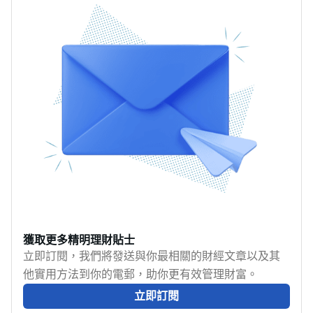
也無懼時差獲利，究竟
金？智能投資平台Syfe
務， MoneyHero
顯儲蓄的重要性。現時
應如何開始踏出外匯交
最新推出「靈活寶」投
[https://www.moneyhero.co
百物騰貴，人工追不上
易的第一步？以下便探
資組合，預期年收益
為大家列出敘造定存時
通脹，不少人在月尾時
討外匯交易入門知識。
4.7%，更不設資金鎖定
需考慮的因素及風險。
都會捉襟見肘，儲錢看
期和任何收費，為大家
似遙不可及。
提供一個停泊閒置資金
MoneyHero
的選擇！
[https://www.moneyhero.co
已為大家整合了9個儲錢
方法，各有不同特色，
相信總有一個適合你！
獲取更多精明理財貼士
立即訂閱，我們將發送與你最相關的財經文章以及其
他實用方法到你的電郵，助你更有效管理財富。
立即訂閱