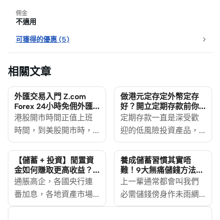
佣金
不適用
可獲得的優惠
(
5
)
相關文章
外匯交易入門 Z.com
做港元定存定外幣定存
Forex 24小時免佣外匯
好？開立定期存款前你
交易平台優惠一覽
要知道的考慮因素及風
港股開市時間正值上班
定期存款一直是深受歡
險
時間，到美股開市時，
迎的低風險投資產品，
又要準備上床睡覺，打
想賺盡定存息，做港元
工仔要踏足投資市場也
定存定外幣定存好？甚
【儲蓄 + 投資】閒置資
養成儲蓄習慣其實唔
並非容易。但原來外匯
麼時候適合開立外幣定
金如何賺取更高收益？
難！9大無痛儲錢方法
Syfe靈活寶4.7%預期年
2025
市場每周5日24小時運
通脹高企，各國央行連
期存款？定期存款是否
上一輩通常都會叫我們
化收益
作，投資者可按自己的
番加息，各地資產市場
沒有任何風險？或者可
必需儲錢傍身作未雨綢
時間表，隨時、隨地進
動盪，想有穩定收益的
以同時留意有投資平台
繆，一旦不幸失業、又
行交易，即使身在異地
同時又可靈活調配資
推出的定期存款投資服
或打算移民外地，就突