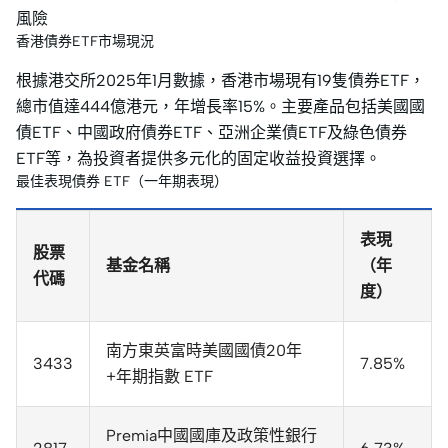
風險
香港債券ETF市場現況
根據港交所2025年1月數據，香港市場現有19隻債券ETF，
總市值達444億港元，年增長率15%。主要產品包括美國國
債ETF、中國政府債券ETF、亞洲企業債ETF及綠色債券
ETF等，為投資者提供多元化的固定收益投資選擇。
最佳表現債券 ETF（一年期表現）
表現
股票
基金名稱
（年
代碼
度）
南方東英富時美國國債20年
3433
7.85%
+年期指數 ETF
Premia中國國庫及政策性銀行