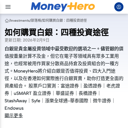
/
Investments
/
部落格
/
如何購買白銀：四種投資途徑
如何購買白銀：四種投資途徑
更新日期
:
2026年2月9日
白銀是貴金屬投資領域中最受歡迎的選項之一。儘管銀的價
白銀是貴金屬投資領域中最受歡迎的選項之一。儘管銀的價
值按重量計算不及金，但它在電子等領域具有眾多工業用
值按重量計算不及金，但它在電子等領域具有眾多工業用
途，也經常被用作買家分散商品持倉及投資組合的一種方
途，也經常被用作買家分散商品持倉及投資組合的一種方
式。MoneyHero將介紹白銀是否值得投資、四大入門途
式。MoneyHero將介紹白銀是否值得投資、四大入門途
徑，以及在香港如何實際進行白銀買賣，助你打造更全面的
徑，以及在香港如何實際進行白銀買賣，助你打造更全面的
資產組合。 股票戶口實測：富途證券｜盈透證券｜老虎證
資產組合。 股票戶口實測：富途證券｜盈透證券｜老虎證
券｜uSMART 盈立證券｜華盛証券｜長橋證券｜
券｜uSMART 盈立證券｜華盛証券｜長橋證券｜
StashAway｜Syfe｜漲樂全球通-華泰國際｜微牛證券｜
StashAway｜Syfe｜漲樂全球通-華泰國際｜微牛證券｜
Endowus
Endowus
顯示更多