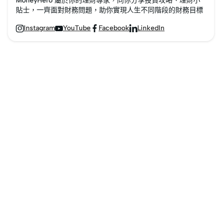
MoneyHero 屬於你的理財專家，同你分享投資攻略、理財小
類型大拆解，以及它們
貼士，一齊面對財務問題，助你實現人生不同階段的財務目標
的優勢與風險，助你做
Instagram
YouTube
Facebook
LinkedIn




出精明投資決定。