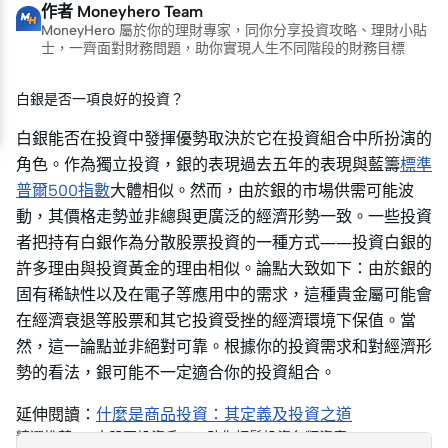
作者
Moneyhero Team
MoneyHero 屬於你的理財專家，同你分享投資攻略、理財小貼
士，一齊面對財務問題，助你實現人生不同階段的財務目標
白銀是否一項良好的投資？
白銀能否在投資中發揮優勢取決於它在投資組合中所扮演的
角色。作為獨立投資，銀的表現過去五年的表現與藍籌
標準
普爾500指數
大體相似。然而，由於銀的市場供需可能波
動，其價格走勢並非總與更廣泛的經濟形勢一致。一些投資
者把持有白銀作為分散股票投資的一種方式——投資白銀的
許多理由與投資黃金的理由相似。論點大致如下：由於銀的
固有稀缺性以及在電子等應用中的需求，這種貴金屬可能會
在經濟衰退等股票和其它投資受挫的經濟環境下保值。當
然，這一論點並非絕對可靠。根據你的投資需求和對經濟形
勢的看法，銀可能不一定適合你的投資組合。
延伸閱讀：
什麼是商品投資：其定義及投資之道
精選推薦：4大股票投資戶口，助你輕鬆投資各類資產。