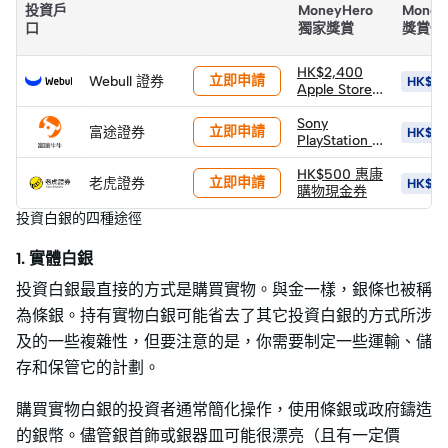
投資戶
MoneyHero
Money
口
獨家獎賞
獎賞價
HK$2,400
立即申請
Webull 證券
HK$5,
Apple Store
禮品卡
Sony
立即申請
富途證券
HK$10
PlayStation 5
PS5 Pro 遊戲
主機 (價值
HK$500 惠康
立即申請
老虎證券
HK$3,
HK$6,502)
購物現金券
(以換購價
投資白銀的四種途徑
HK$4,400換
領)
1. 實體白銀
投資白銀最直接的方式是購買實物。與金一樣，銀條也被稱
為條銀。持有實物白銀可能省去了其它投資白銀的方式所涉
及的一些複雜性，但要注意的是，你需要制定一些運輸、儲
存和保管它的計劃。
購買實物白銀的投資者通常簡化操作，使用條銀或政府鑄造
的銀幣。儘管銀首飾或銀器皿可能很漂亮（且有一定價