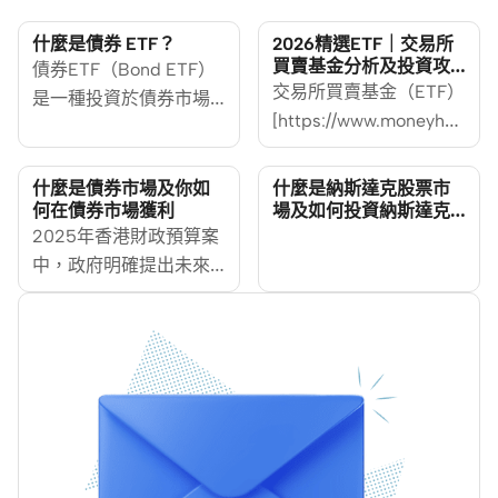
什麼是債券 ETF？
2026精選ETF｜交易所
買賣基金分析及投資攻
債券ETF（Bond ETF）
略
交易所買賣基金（ETF）
是一種投資於債券市場
[https://www.moneyher
的交易所買賣基金，讓
%E8%AD%89%E5%88%B8%
投資者輕鬆配置多元化
etf]近年越來越受香港投
債券組合。根據彭博]數
什麼是債券市場及你如
什麼是納斯達克股票市
資者關注，因為它提供
何在債券市場獲利
場及如何投資納斯達克
據，全球債券ETF市場規
指數
2025年香港財政預算案
了一個簡單又實惠的方
模於2023年底突破2萬
中，政府明確提出未來
式，讓大家透過一隻證
億美元（約15.6萬億港
五年將大幅增加發債規
券就可以投資一籃子資
元），成為投資者分散
模，以舒緩虧損。這一
產，無論是股票、債
風險及平衡資產配置的
舉動亦表明了政府對債
券，還是商品，通通一
熱門工具。在香港市
券的重視，那麼，債券
網打盡，真正做到一鍵
場，債券ETF涵蓋美國國
市場到底是什麼？為什
入場、多元分散。 相比
債、中國政府債券及亞
麼各國政府和大型企業
起，傳統互惠基金，ETF
洲企業債等選擇，適合
都依賴它來籌集資金？
可以在交易所即時進行
追求穩健回報的投資
而作為個人投資者，我
買賣，價格由市場決