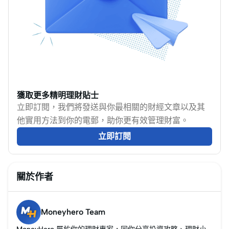
者。
們又能如何從中獲利？
定，靈活度高之餘，透
本文將帶你入門債券市
明度亦相當高。投資者
場的基本運作、整理投
可以選擇追蹤特定指
資債券的優勢與風險，
數、行業，甚至指家投
並比較債券與股票市場
資主題（例如科技、環
的異同。
保或新興市場），靈活
配搭投資組合。 對香港
獲取更多精明理財貼士
投資者來說，ETF 入場
立即訂閱，我們將發送與你最相關的財經文章以及其
門檻相對較低，交易方
他實用方法到你的電郵，助你更有效管理財富。
式與買賣股票一樣，簡
立即訂閱
單直接，而且費用通常
比主動式基金低，特別
適合新手或者想輕鬆分
關於作者
散投資風險的朋友。下
文將帶你一步步了解香
Moneyhero Team
港如何投資 ETF，當中
包括熱門基金推介、ETF