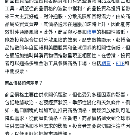
商品投資指的是投資者購買和持有這些實物商品或相關金融
工具，期望從商品價格的波動中獲利。商品投資為投資者帶
來三大主要好處：對沖通脹、分散風險和回報潛力。由於商
品屬於實質資產，其價格通常在通脹加速時上升，因此能有
效對沖通脹風險。此外，商品與股票和
債券
的相關性較低，
能為投資組合提供分散風險的效果。歷史數據顯示，彭博商
品指數的年度回報與美國股票和全球債券的相關性偏低，但
在通脹加速時與消費物價指數呈現正相關性。在香港，投資
者可以通過多種金融工具參與商品市場，包括
期貨
、
ETF
和
相關股票。
商品價格如何釐定？
商品價格主要由供求關係驅動，但也受到多種因素的影響，
包括地緣政治、宏觀經濟狀況、季節性變化和天氣條件。例
如，進口關稅的增加可能推高商品價格，而經濟放緩則可能
降低需求，從而壓低價格。在香港，商品價格還受到全球市
場供需關係和本地需求的影響。投資者需要密切關注這些因
素，以便更好地把握市場機遇。