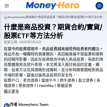
/
Investments
/
部落格
/
什麼是商品投資？期貨合約/實貨/股票ETF等方法分析
什麼是商品投資？期貨合約/實貨/
股票ETF等方法分析
更新日期
:
2025年11月4日
在當今的投資環境中，商品投資越來越受到投資者的關注。
在當今的投資環境中，商品投資越來越受到投資者的關注。
商品作為一種獨特的資產類別，其回報普遍不受股票和債券
商品作為一種獨特的資產類別，其回報普遍不受股票和債券
的回報所影響，因此在投資組合中納入商品投資，有助於降
的回報所影響，因此在投資組合中納入商品投資，有助於降
低整體風險及提升表現。本文將深入探討商品的定義、種
低整體風險及提升表現。本文將深入探討商品的定義、種
類、投資方法及其價格形成機制，並分析特朗普關稅對商品
類、投資方法及其價格形成機制，並分析特朗普關稅對商品
市場的影響，最後討論商品投資的安全性。
市場的影響，最後討論商品投資的安全性。
股票戶口：
股票戶口：
老虎證券
老虎證券
|
|
富途牛牛
富途牛牛
|
|
微牛證券
微牛證券
|
|
盈立證券
盈立證券
|
|
長
長
橋證券
橋證券
|
|
華泰證券
華泰證券
| |
| |
HashKey
HashKey
|
|
華盛証券
華盛証券
顯示更多
作者
Moneyhero Team