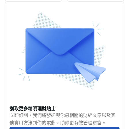
又有潛力的理財方法。
險，清楚他們的特性，
豫，擔心一進場就「輸
您可能聽過身邊朋友說
可以幫你建立均衡及多
到甩褲」，那麼模擬交
「炒股賺大錢」，但同
元化的投資組合。這篇
易就是你的新手村。
時又有新聞報道說有人
指南將會為你講解債券
2025 年，隨著金融科技
輸到一身債！到底股票
市場及股票市場的基本
的不斷進步，模擬交易
是什麼？如何買股票才
運作，亦會為你拆解股
平台已經成為投資者的
能穩穩陣陣的賺錢？本
票、股份及債券的分
虛擬訓練場，讓你在零
文會由淺入深，手把手
別，讓你更好地決定哪
風險的環境下練成一身
教您新手如何買股票，
種方法才最適合你的投
本領。本文將帶你了解
從基本概念、不同股票
資目標。
模擬交易的運作方式，
種類、交易平台，到投
並分析幾個2025 年最佳
資實用策略全概括，掌
的模擬交易平台，讓你
握基本股票入門知識，
在真實交易前做好準
少走彎路，逐步成為精
備。
明投資者！
獲取更多精明理財貼士
立即訂閱，我們將發送與你最相關的財經文章以及其
他實用方法到你的電郵，助你更有效管理財富。