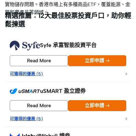
實物儲存問題。香港市場上有多種商品ETF，覆蓋能源、金
屬和農產品等領域。
精選推薦：12大最佳股票投資戶口，助你輕
鬆揀選
Syfe 承富智能投資平台
Read More
立即申請
可獲得的優惠
(
5
)
uSMART 盈立證券
Read More
立即申請
可獲得的優惠
(
5
)
Webull 證券