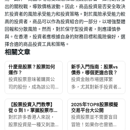
出的關稅戰，導致價格波動。因此，商品投資是否安全取決
於投資者的風險承受能力和投資策略。對於風險承受能力較
高的投資者，商品可以作為投資組合的一部分，以增強整體
回報和分散風險。然而，對於保守型投資者，則應謹慎參
與。在香港，投資者應根據自身的財務目標和風險偏好，選
擇合適的商品投資工具和策略。
相關文章
什麼是股票？股票如何
新手入門指南：股票vs
運作？
債券，哪個更適合我？
投資股票意味著購買公
投資金融市場選擇繁
司的股份，成為該公司
多，尤其對新手投資者
的股東，並期望該公司
來說，容易令人無所適
的業務增長帶動股價上
從。想要作出明智的投
【股票投資入門教學】
2025年TOP8股票模擬
漲或收取股息來獲取收
資決定，了解股票同債
從 0 到 1，掌握股票市場
交易平台大公開
賺錢秘訣
益。股票是一種對公司
對於許多香港人來說，
券的分別非常重要。兩
投資股票並不需要盲目
未來盈利的投資。
股票投資是一種又刺激
者各有獨特的優勢及風
冒險！如果你也曾猶