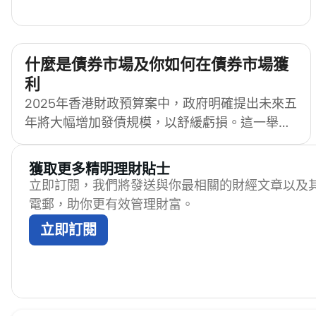
組合。根據彭博]數據，全球債券ETF市場規模於
2023年底突破2萬億美元（約15.6萬億港元），
成為投資者分散風險及平衡資產配置的熱門工
具。在香港市場，債券ETF涵蓋美國國債、中國
什麼是債券市場及你如何在債券市場獲
政府債券及亞洲企業債等選擇，適合追求穩健回
利
報的投資者。
2025年香港財政預算案中，政府明確提出未來五
年將大幅增加發債規模，以舒緩虧損。這一舉動
亦表明了政府對債券的重視，那麼，債券市場到
底是什麼？為什麼各國政府和大型企業都依賴它
獲取更多精明理財貼士
來籌集資金？而作為個人投資者，我們又能如何
立即訂閱，我們將發送與你最相關的財經文章以及
從中獲利？本文將帶你入門債券市場的基本運
電郵，助你更有效管理財富。
作、整理投資債券的優勢與風險，並比較債券與
立即訂閱
股票市場的異同。