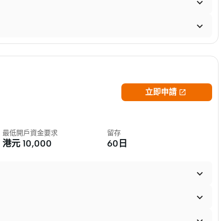


立即申請

最低開戶資金要求
留存
港元
10,000
60日


