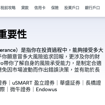
稅前攻略
貸款
信用卡
保險
投資戶口
銀行戶口
重要性
lerance）是指你在投資過程中，能夠接受多大
lerance）是指你在投資過程中，能夠接受多大
乎你願意冒多大風險追求回報，更涉及你的財
乎你願意冒多大風險追求回報，更涉及你的財
ero帶你了解自身的風險承受能力，是制定合適
ero帶你了解自身的風險承受能力，是制定合適
避免因市場波動而作出錯誤決策，並有助於長
避免因市場波動而作出錯誤決策，並有助於長
證券
證券
｜
｜
uSMART 盈立證券
uSMART 盈立證券
｜
｜
華盛証券
華盛証券
｜
｜
長橋證
長橋證
際
際
｜
｜
微牛證券
微牛證券
｜
｜
Endowus
Endowus