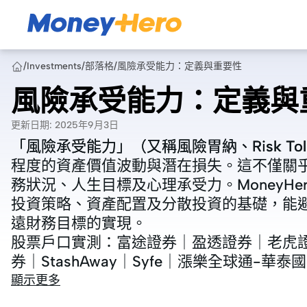
/
Investments
/
部落格
/
風險承受能力：定義與重要性
風險承受能力：定義與
更新日期
:
2025年9月3日
「風險承受能力」（又稱風險胃納、Risk To
「風險承受能力」（又稱風險胃納、Risk To
程度的資產價值波動與潛在損失。這不僅關
程度的資產價值波動與潛在損失。這不僅關
務狀況、人生目標及心理承受力。MoneyH
務狀況、人生目標及心理承受力。MoneyH
投資策略、資產配置及分散投資的基礎，能
投資策略、資產配置及分散投資的基礎，能
遠財務目標的實現。
遠財務目標的實現。
股票戶口實測：
股票戶口實測：
富途證券
富途證券
｜
｜
盈透證券
盈透證券
｜
｜
老虎
老虎
券
券
｜
｜
StashAway
StashAway
｜
｜
Syfe
Syfe
｜
｜
漲樂全球通-華泰國
漲樂全球通-華泰國
顯示更多