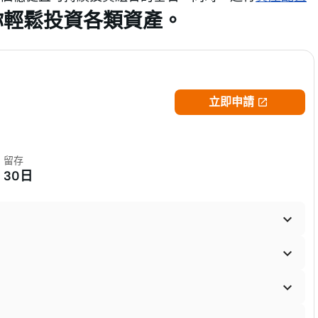
你輕鬆投資各類資產。
立即申請

留存
30日


