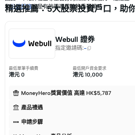
和
分散投資
也是有效管理風險的重要策略。
精選推薦：5大股票投資戶口，助
Webull 證券
指定邀請碼
:
-
最低單筆手續費
最低開戶資金要求
港元
0
港元
10,000

MoneyHero獎賞價值 高達 HK$5,787

產品禮遇

申請步驟