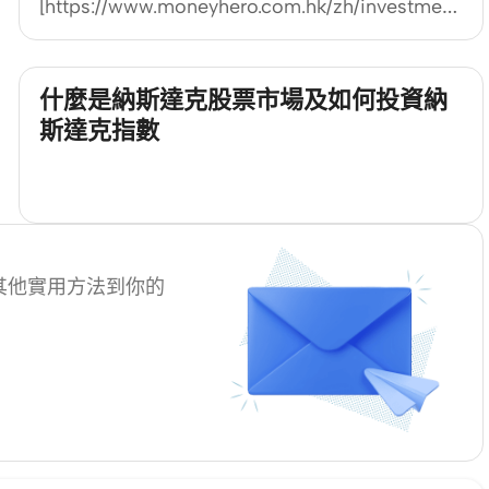
[https://www.moneyhero.com.hk/zh/inves
%E8%AD%89%E5%88%B8%E6%89%80%E4%B8%
etf]近年越來越受香港投資者關注，因為它提供了
一個簡單又實惠的方式，讓大家透過一隻證券就
什麼是納斯達克股票市場及如何投資納
可以投資一籃子資產，無論是股票、債券，還是
斯達克指數
商品，通通一網打盡，真正做到一鍵入場、多元
分散。 相比起，傳統互惠基金，ETF 可以在交易
所即時進行買賣，價格由市場決定，靈活度高之
餘，透明度亦相當高。投資者可以選擇追蹤特定
指數、行業，甚至指家投資主題（例如科技、環
其他實用方法到你的
保或新興市場），靈活配搭投資組合。 對香港投
資者來說，ETF 入場門檻相對較低，交易方式與
買賣股票一樣，簡單直接，而且費用通常比主動
式基金低，特別適合新手或者想輕鬆分散投資風
險的朋友。下文將帶你一步步了解香港如何投資
ETF，當中包括熱門基金推介、ETF 類型大拆
解，以及它們的優勢與風險，助你做出精明投資