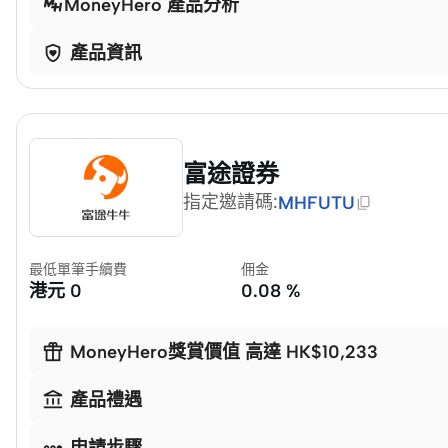
MoneyHero 產品分析

產品資訊
富途證券
指定邀請碼
:
MHFUTU
最低單筆手續費
佣金
港元
0
0.08 %

MoneyHero獎賞價值 高達 HK$10,233

產品禮遇

申請步驟