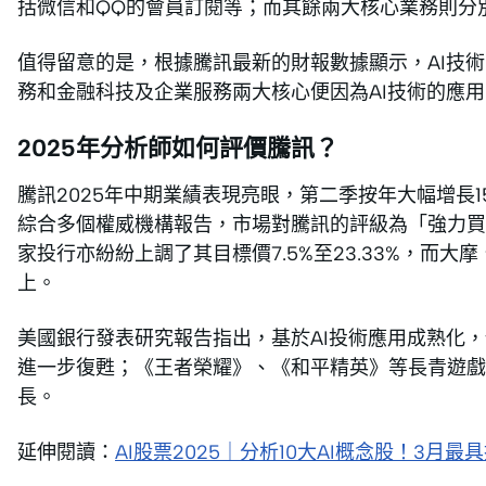
括微信和QQ的會員訂閱等；而其餘兩大核心業務則分別佔公
值得留意的是，根據騰訊最新的財報數據顯示，AI技
務和金融科技及企業服務兩大核心便因為AI技術的應用，
2025年分析師如何評價騰訊？
騰訊2025年中期業績表現亮眼，第二季按年大幅增長
綜合多個權威機構報告，市場對騰訊的評級為「強力買
家投行亦紛紛上調了其目標價7.5%至23.33%，而大
上。
美國銀行發表研究報告指出，基於AI投術應用成熟化，
進一步復甦；《王者榮耀》、《和平精英》等長青遊戲
長。
延伸閱讀：
AI股票2025｜分析10大AI概念股！3月