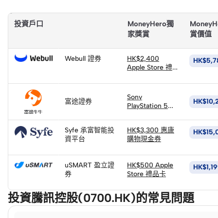
延伸閱讀：
證券行邊間好？新手老手開戶終極指南
投資戶口
MoneyHero獨
MoneyH
家獎賞
賞價值
立
即
Webull 證券
HK$2,400
HK$5,7
申
Apple Store 禮
請
品卡
立
即
Sony
富途證券
HK$10,
申
PlayStation 5
立
PS5 Pro 遊戲主
請
即
機 (價值
Syfe 承富智能投
HK$3,300 惠康
HK$6,502)(以
HK$15,
申
資平台
購物現金券
換購價
請
立
HK$4,400換領)
即
uSMART 盈立證
HK$500 Apple
HK$1,1
申
券
Store 禮品卡
請
投資騰訊控股(0700.HK)的常見問題