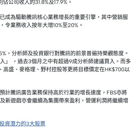
司收入的31.8%及17.9%。
術已成為驅動騰訊核心業務增長的重要引擎，其中營銷服
令業務收入按年大增10%至20%。
15%，分析師及投資銀行對騰訊的前景普遍持樂觀態度。
入」 ，過去3個月之中有超過9成分析師建議買入。而多
摩、高盛、麥格理、野村控股等更將目標價定在HK$700以
預計騰訊廣告業務保持高於行業的增長速度，FBS亦將
及新遊戲亦會繼續為集團帶來盈利，營運利潤將繼續增
最具投資潛力的3大股票