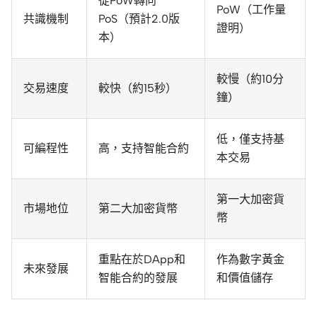
從PoW轉向
PoW（工作量
共識機制
PoS（預計2.0版
證明）
本）
較慢（約10分
交易速度
較快（約15秒）
鐘）
低，僅支持基
可編程性
高，支持智能合約
本交易
第一大加密貨
市場地位
第二大加密貨幣
幣
重點在於DApp和
作為數字黃金
未來發展
智能合約的發展
和價值儲存