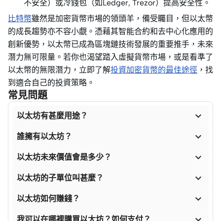
不安全）或冷錢包（如Ledger, Trezor）提高安全性。
比特幣
雖然是加密貨幣市場的領頭羊，備受矚目，但以太幣
的成長趨勢亦不容小覷。憑藉其智能合約和去中心化應用的
創新優勢，以太幣已成為區塊鏈技術發展的重要推手，未來
潛力無可限量。若你也渴望踏入虛擬貨幣市場，或是看準了
以太幣的無限潛力，立即了解
投資加密貨幣的最佳途徑
，找
到適合自己的投資策略。
常見問題

以太坊有甚麼用途？

誰擁有以太坊？

以太坊未來價值會是多少？

以太坊的子單位叫甚麼？

以太坊如何賺錢？

我可以在哪裡購買以太坊？如何支付？