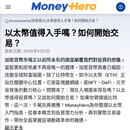
/
Investments
/
部落格
/
以太幣值得入手嗎？如何開始交易？
以太幣值得入手嗎？如何開始交
易？
更新日期
:
2025年9月2日
加密貨幣市場正以前所未有的速度顛覆我們對投資的想像，
加密貨幣市場正以前所未有的速度顛覆我們對投資的想像，
當股票和房地產不再是唯一的選擇，加密貨幣資產已崛起，
當股票和房地產不再是唯一的選擇，加密貨幣資產已崛起，
改變全球財富版圖。除了比特幣生，如今以太幣（ETH）正
改變全球財富版圖。除了比特幣生，如今以太幣（ETH）正
站在關鍵中心位置，它是區塊鏈網絡，是NFT、DeFi、元宇
站在關鍵中心位置，它是區塊鏈網絡，是NFT、DeFi、元宇
宙背後的動力核心。問題來了：現在入場還來得及嗎？以太
宙背後的動力核心。問題來了：現在入場還來得及嗎？以太
幣值得投資嗎？又該如何開始交易？ 如果你曾錯過比特
幣值得投資嗎？又該如何開始交易？ 如果你曾錯過比特
幣，這一次，千萬別再猶豫！MoneyHero為你整理以太幣
幣，這一次，千萬別再猶豫！MoneyHero為你整理以太幣
入門指南，從基本概念到投資潛力分析，再到實際交易操
入門指南，從基本概念到投資潛力分析，再到實際交易操
作，帶你全面掌握這場數碼革命的機遇。
作，帶你全面掌握這場數碼革命的機遇。
顯示更多