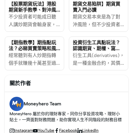
【股票期貨玩法】港股
期貨交易陷阱】期貨買
期貨新手教學、對沖風
賣入門必讀
險及佣金比較
不少投資者可能成日聽
期貨交易本來是為了對
人講炒期貨會輸身家，
沖風險，但不少投資者
因而覺得期貨風險大。
會專門炒賣期貨以圖獲
期貨最初設立的目的，
利。不論你有多少投資
【期指教學】期指點玩
投資衍生工具點玩法？
是為了控制風險。在港
經驗，期貨買賣始終是
法？必睇買賣策略和風
認識期貨、期權、窩
險管理
輪、牛熊證
股期貨市場，有指數期
經常聽到有人炒期指轉
高風險活動，必須謹慎
衍生工具(derivatives)，
貨及股票期貨，部份的
個手就賺幾十萬甚至過
操作，MoneyHero
是一種金融合約，其價
投資者會用來同現有股
千萬，但又有人炒到輸
[https://www.moneyhero.co
值取決於一種或多種基
份做對沖，減少損失。
身家，究竟邊樣真？炒
現在就教教你如何避免
礎資產或指數，合約的
關於作者
其實期貨的玩法並不難
期指是高風險動作，切
陷入期貨陷阱。
基本種類包括期貨、期
理解，即睇MoneyHero
記要做好心理準備才入
權、以及牛熊證和窩輪
[https://www.moneyhero.com.hk/blog/zh/]
場，了解清楚期指如何
等等。現在就由
Moneyhero Team
期貨入門教學，向大家
操作，包括期指結算
MoneyHero
MoneyHero 屬於你的理財專家，同你分享投資攻略、理財小
講解期貨的原理、期貨
日、期指報價、期指按
[https://www.moneyhero.co
貼士，一齊面對財務問題，助你實現人生不同階段的財務目標
買賣、期貨按金的注意
金等等，即睇
簡單介紹一下港股部分
Instagram
YouTube
Facebook
LinkedIn




事項、以及比較不同證
MoneyHero
衍生工具的原理及運