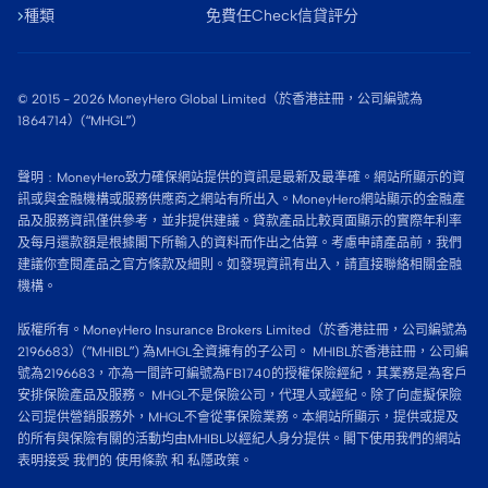
種類
免費任Check信貸評分
© 2015 -
2026
MoneyHero Global Limited（於香港註冊，公司編號為
1864714）(“MHGL”)
聲明﹕MoneyHero致力確保網站提供的資訊是最新及最準確。網站所顯示的資
訊或與金融機構或服務供應商之網站有所出入。MoneyHero網站顯示的金融產
品及服務資訊僅供參考，並非提供建議。貸款產品比較頁面顯示的實際年利率
及每月還款額是根據閣下所輸入的資料而作出之估算。考慮申請產品前，我們
建議你查閱產品之官方條款及細則。如發現資訊有出入，請直接聯絡相關金融
機構。
版權所有。MoneyHero Insurance Brokers Limited（於香港註冊，公司編號為
2196683）(”MHIBL”) 為MHGL全資擁有的子公司。 MHIBL於香港註冊，公司編
號為2196683，亦為一間許可編號為FB1740的授權保險經紀，其業務是為客戶
安排保險產品及服務。 MHGL不是保險公司，代理人或經紀。除了向虛擬保險
公司提供營銷服務外，MHGL不會從事保險業務。本網站所顯示，提供或提及
的所有與保險有關的活動均由MHIBL以經紀人身分提供。閣下使用我們的網站
表明接受 我們的
使用條款
和
私隱政策。