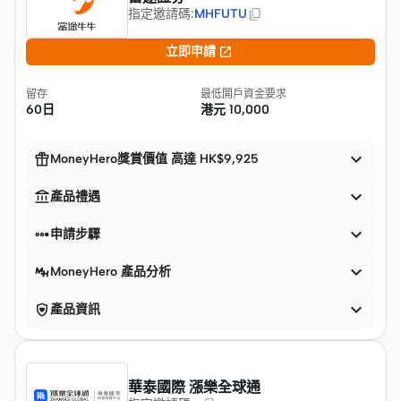
指定邀請碼
:
MHFUTU

立即申請
留存
最低開戶資金要求
60日
港元
10,000


MoneyHero獎賞價值 高達 HK$9,925


產品禮遇


申請步驟

MoneyHero 產品分析


產品資訊
華泰國際 漲樂全球通