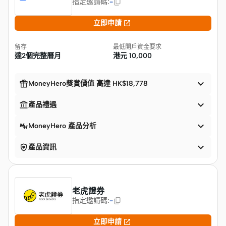
指定邀請碼
:
-

立即申請
留存
最低開戶資金要求
達2個完整曆月
港元
10,000


MoneyHero獎賞價值 高達 HK$18,778


產品禮遇

MoneyHero 產品分析


產品資訊
老虎證券
指定邀請碼
:
-

立即申請