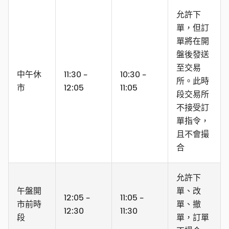
允許下
單，但訂
單將在開
盤後發送
至交易
中午休
11:30 -
10:30 -
所。此時
市
12:05
11:05
段交易所
不接受訂
單指令，
且不會撮
合
允許下
午盤開
單、改
12:05 -
11:05 -
市前時
單、撤
12:30
11:30
段
單，訂單