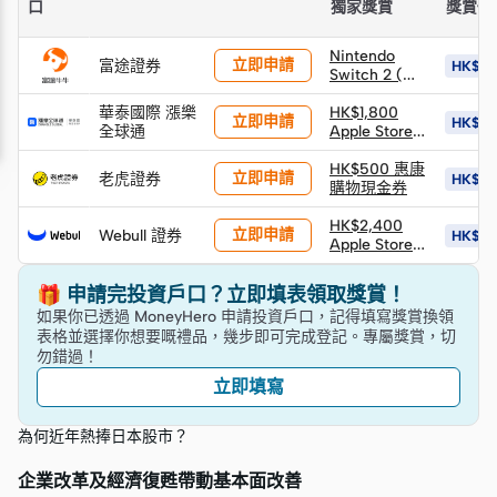
口
獨家獎賞
獎賞價
Nintendo
立即申請
富途證券
HK$9,
Switch 2 (價
值HK$3,700)
華泰國際 漲樂
(需以換購價
HK$1,800
立即申請
HK$18
全球通
HK$1,400換
Apple Store
領)
禮品卡 +
HK$600 股票
HK$500 惠康
立即申請
老虎證券
HK$3,
返現券 +
購物現金券
HK$900 股票
返現券 (*由華
HK$2,400
立即申請
Webull 證券
HK$5,
泰發放)
Apple Store
禮品卡
🎁 申請完投資戶口？立即填表領取獎賞！
如果你已透過 MoneyHero 申請投資戶口，記得填寫獎賞換領
表格並選擇你想要嘅禮品，幾步即可完成登記。專屬獎賞，切
勿錯過！
立即填寫
為何近年熱捧日本股市？
企業改革及經濟復甦帶動基本面改善