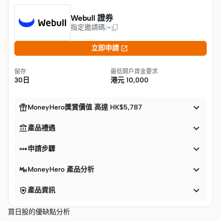
Webull 證券
指定邀請碼
:
-

立即申請
留存
最低開戶資金要求
30日
港元
10,000


MoneyHero獎賞價值 高達 HK$5,787


產品禮遇


申請步驟

MoneyHero 產品分析


產品資訊
買日股的優缺點分析