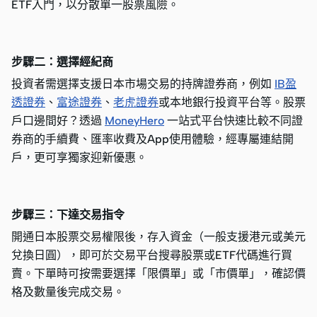
ETF入門，以分散單一股票風險。
步驟二：選擇經紀商
投資者需選擇支援日本市場交易的持牌證券商，例如
IB盈
透證券
、
富途證券
、
老虎證券
或本地銀行投資平台等。股票
戶口邊間好？透過
MoneyHero
一站式平台快速比較不同證
券商的手續費、匯率收費及App使用體驗，經專屬連結開
戶，更可享獨家迎新優惠。
步驟三：下達交易指令
開通日本股票交易權限後，存入資金（一般支援港元或美元
兌換日圓），即可於交易平台搜尋股票或ETF代碼進行買
賣。下單時可按需要選擇「限價單」或「市價單」，確認價
格及數量後完成交易。