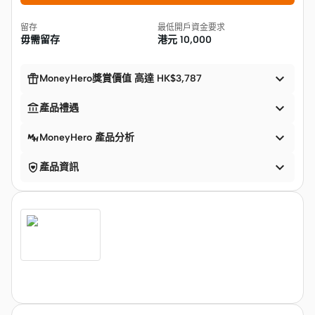
留存
最低開戶資金要求
毋需留存
港元
10,000


MoneyHero獎賞價值 高達 HK$3,787


產品禮遇

MoneyHero 產品分析


產品資訊