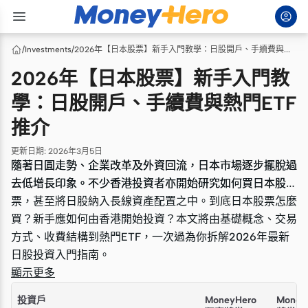
/
Investments
/
2026年【日本股票】新手入門教學：日股開戶、手續費與熱門ETF推介
2026年【日本股票】新手入門教
學：日股開戶、手續費與熱門ETF
推介
更新日期
:
2026年3月5日
隨著日圓走勢、企業改革及外資回流，日本市場逐步擺脫過
隨著日圓走勢、企業改革及外資回流，日本市場逐步擺脫過
去低增長印象。不少香港投資者亦開始研究如何買日本股
去低增長印象。不少香港投資者亦開始研究如何買日本股
票，甚至將日股納入長線資產配置之中。到底日本股票怎麼
票，甚至將日股納入長線資產配置之中。到底日本股票怎麼
買？新手應如何由香港開始投資？本文將由基礎概念、交易
買？新手應如何由香港開始投資？本文將由基礎概念、交易
方式、收費結構到熱門ETF，一次過為你拆解2026年最新
方式、收費結構到熱門ETF，一次過為你拆解2026年最新
日股投資入門指南。
日股投資入門指南。
顯示更多
投資戶
MoneyHero
Money