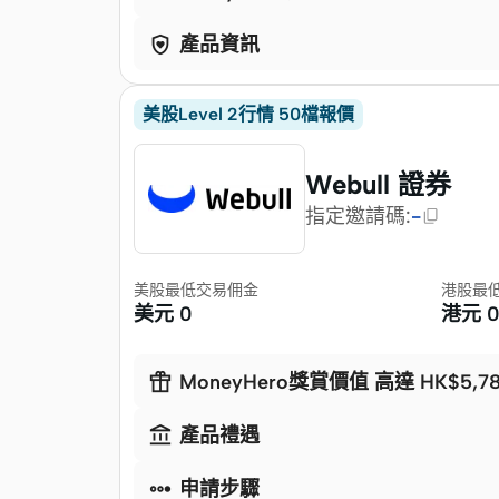

產品資訊
美股Level 2行情 50檔報價
Webull 證券
指定邀請碼
:
-
美股最低交易佣金
港股最
美元
0
港元

MoneyHero獎賞價值 高達 HK$5,7

產品禮遇

申請步驟