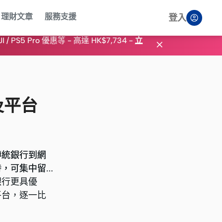
理財文章
服務支援
登入
PS5 Pro 優惠等 - 高達 HK$7,734
-
立

及平台
傳統銀行到網
傳統銀行到網
時，可集中留
時，可集中留
銀行更具優
銀行更具優
平台，逐一比
平台，逐一比