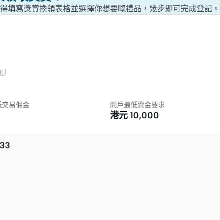
戶口，記得填寫獎賞換領表格並選擇你想要嘅禮品，幾步即可完成登記
低交易佣金
開戶最低資金要求
0
港元
10,000
33