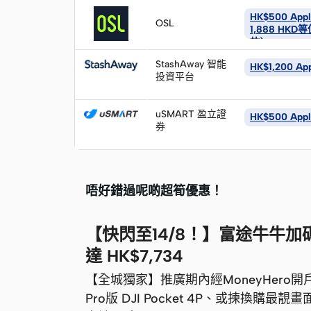
立
即
HK$500 App
OSL
申
1,888 HKD
立
放)
請
即
StashAway 智能
HK$1,200 Ap
申
投資平台
請
立
即
uSMART 盈立證
HK$500 App
申
券
請
唔好錯過呢啲超筍優惠！
【快閃至14/8！】富途牛牛加碼送 D
達 HK$7,734
【全城獨家】推廣期內經MoneyHero
Pro版 DJI Pocket 4P、或揀換購最靚