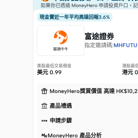
如果你已透過 MoneyHero 申請投資
現金寶近一年平均高達回報3.6%
富途證券
指定邀請碼
:
MHFUTU
美股最低交易佣金
港股最
美元
0.99
港元

MoneyHero獎賞價值 高達 HK$10,2

產品禮遇

申請步驟
MoneyHero 產品分析