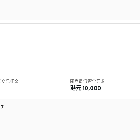
低交易佣金
開戶最低資金要求
0
港元
10,000
87