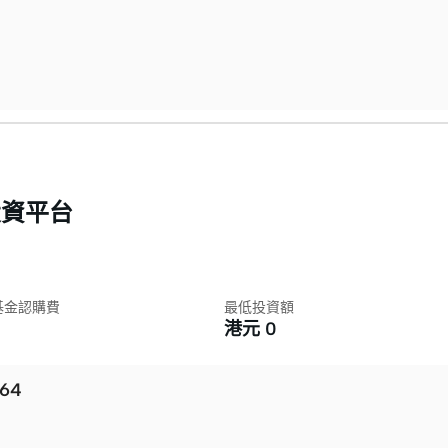
投資平台
基金認購費
最低投資額
港元
0
64