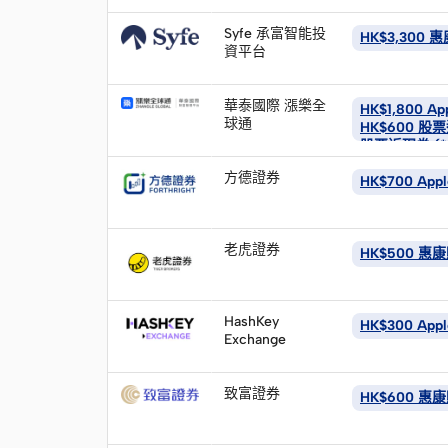
立
即
Syfe 承富智能投
HK$3,300
申
資平台
請
立
即
華泰國際 漲樂全
HK$1,800 Ap
申
球通
HK$600 股票
請
立
股票返現券 (
即
方德證券
HK$700 App
申
請
立
即
老虎證券
HK$500 
申
請
立
即
HashKey
HK$300 App
申
Exchange
請
立
即
致富證券
HK$600 
申
請