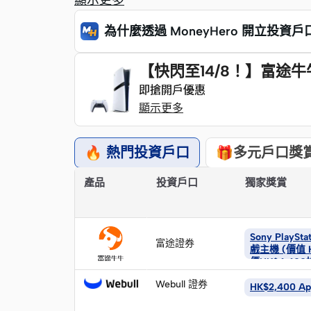
顯示更多
為什麼透過 MoneyHero 開立投資戶
【快閃至14/8！】富途牛牛加碼
即搶開戶優惠
即搶開戶優惠
顯示更多
🔥 熱門投資戶口
🎁多元戶口獎
「快速摘要」
產品
投資戶口
獨家獎賞
立
即
Sony PlaySta
富途證券
申
戲主機 (價值 H
立
價HK$4,400
請
即
Webull 證券
HK$2,400 Ap
申
請