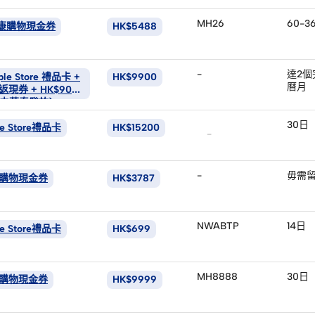
MH26
60-3
 惠康購物現金券
HK$5488
-
達2個
ple Store 禮品卡 +
HK$9900
曆月
返現券 + HK$900
*由華泰發放)
30日
le Store禮品卡
HK$15200
-
-
毋需
惠康購物現金券
HK$3787
NWABTP
14日
le Store禮品卡
HK$699
MH8888
30日
惠康購物現金券
HK$9999