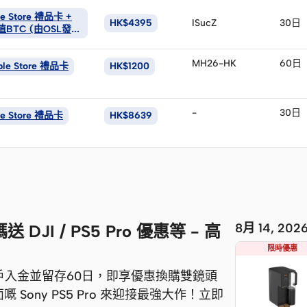
le Store 禮品卡 +
HK$4395
ISucZ
30日
等值BTC (由OSL發
MH26-HK
60日
ple Store 禮品卡
HK$1200
-
30日
le Store 禮品卡
HK$8639
8月 14, 2
JI / PS5 Pro 優惠等 - 高
限時優惠
開戶入金並留存60日，即享優惠換購雙鏡頭
畫面嘅 Sony PS5 Pro 來迎接最強大作！立即