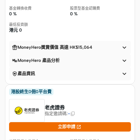
基金轉換收費
股票型基金認購費
0 %
0 %
最低投資額
港元
0


MoneyHero獎賞價值 高達 HK$15,064

MoneyHero 產品分析


產品資訊
港股終生0佣0平台費
老虎證券
指定邀請碼
:
-

立即申請