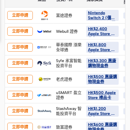
獎
Nintendo
立即申請
富途證券
H
Switch 2 (價值
HK$3,700) (需
以換購價
HK$2,400
立即申請
Webull 證券
H
HK$1,400換領)
Apple Store 禮
品卡
華泰國際 漲樂
HK$1,800
立即申請
H
全球通
Apple Store 禮
品卡 + HK$600
股票返現券 +
Syfe 承富智能
HK$3,300 惠康
立即申請
H
HK$900 股票返
投資平台
購物現金券
現券 (*由華泰
發放)
HK$500 惠康購
立即申請
老虎證券
H
物現金券
uSMART 盈立
HK$500 Apple
立即申請
H
證券
Store 禮品卡
StashAway 智
HK$1,200
立即申請
HK
能投資平台
Apple Store 禮
品卡
HK$600 惠康購
立即申請
致富證券
H
物現金券