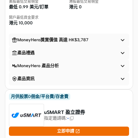
美股最低交易佣金
港股最低交易佣金
最低
0.99 美元/訂單
港元
0
開戶最低資金要求
港元
10,000


MoneyHero獎賞價值 高達 HK$3,787


產品禮遇

MoneyHero 產品分析


產品資訊
月供股票0佣金/平台費/存倉費
uSMART 盈立證券
指定邀請碼
:
-

立即申請