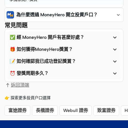
為什麼透過 MoneyHero 開立投資戶口？
常見問題

✅ 經 MoneyHero 開戶有甚麼好處？

🎁 如何獲得MoneyHero獎賞？

📝 如何確認我已成功登記獎賞？

⏰ 發獎周期多久？
返回頂端
👉 探索更多投資户口選擇
富途證券
長橋證券
Webull 證券
致富證券
H