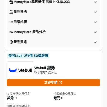


MoneyHero獎賞價值 高達 HK$10,233


產品禮遇


申請步驟

MoneyHero 產品分析


產品資訊
美股Level 2行情 50檔報價
Webull 證券
指定邀請碼
:
-

立即申請
美股最低交易佣金
港股最低交易佣金
美元
0
港元
0
開戶最低資金要求