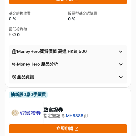
基金轉換收費
股票型基金認購費
0 %
0 %
最低投資額
HK$
0


MoneyHero獎賞價值 高達 HK$1,600

MoneyHero 產品分析


產品資訊
抽新股0息0手續費
致富證券
指定邀請碼
:
MH8888

立即申請