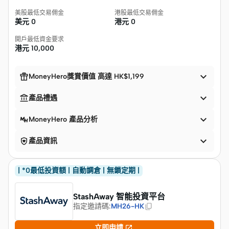
美股最低交易佣金
港股最低交易佣金
美元
0
港元
0
開戶最低資金要求
港元
10,000


MoneyHero獎賞價值 高達 HK$1,199


產品禮遇

MoneyHero 產品分析


產品資訊
| *0最低投資額 | 自動調倉 | 無鎖定期 |
StashAway 智能投資平台
指定邀請碼
:
MH26-HK

立即申請