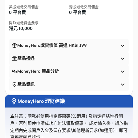
美股最低交易佣金
港股最低交易佣金
0 平台費
0 平台費
開戶最低資金要求
港元
10,000


MoneyHero獎賞價值 高達 HK$1,199


產品禮遇

MoneyHero 產品分析


產品資訊

MoneyHero 理財建議
⚠️注意：請務必使用指定優惠碼(如適用) 及指定連結進行開
戶，否則即使申請成功亦無法獲取優惠。 成功輸入後，請於指
定期內完成開戶入金及留存要求/其他迎新要求(如適用)，即可
享獨家開戶獎賞。