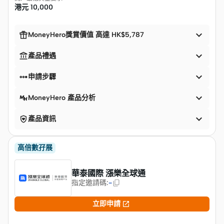
港元
10,000


MoneyHero獎賞價值 高達 HK$5,787


產品禮遇


申請步驟

MoneyHero 產品分析


產品資訊
高倍數孖展
華泰國際 漲樂全球通
指定邀請碼
:
-

立即申請