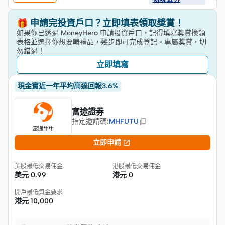
🎁 申請完投資戶口？立即填表領取獎賞！
如果你已透過 MoneyHero 申請投資戶口，記得填寫獎賞換領
表格並選擇你想要嘅禮品，幾步即可完成登記。專屬獎賞，切
勿錯過！
立即填寫
現金寶近一年平均高達回報3.6%
富途證券
指定邀請碼
:
MHFUTU

立即申請
美股最低交易佣金
港股最低交易佣金
美元
0.99
港元
0
開戶最低資金要求
港元
10,000