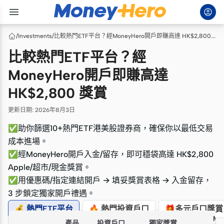
/
Investments
/
比較熱門ETF平台？經MoneyHero開戶即賺高達 HK$2,800 獎賞
比較熱門ETF平台？經
MoneyHero開戶即賺高達
HK$2,800 獎賞
更新日期
:
2026年8月3日
✅助你篩選10+熱門ETF港美股證券商，確保你以最低交易
成本進場。
✅經MoneyHero開戶入金/留存，即可穩袋高達 HK$2,800
Apple/超市/現金獎賞。
✅用優惠碼/指定連結開戶 → 填妥獎賞表格 → 入金留存，
3 步鎖定獨家開戶禮遇。
💰 熱門ETF平台
🔥 熱門投資戶口
🎁多元戶口獎賞
Mo
產品
投資戶口
獨家獎賞