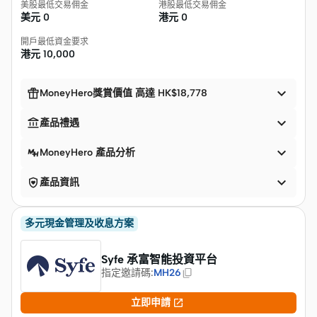
美股最低交易佣金
港股最低交易佣金
美元
0
港元
0
開戶最低資金要求
港元
10,000


MoneyHero獎賞價值 高達 HK$18,778


產品禮遇

MoneyHero 產品分析


產品資訊
多元現金管理及收息方案
Syfe 承富智能投資平台
指定邀請碼
:
MH26

立即申請