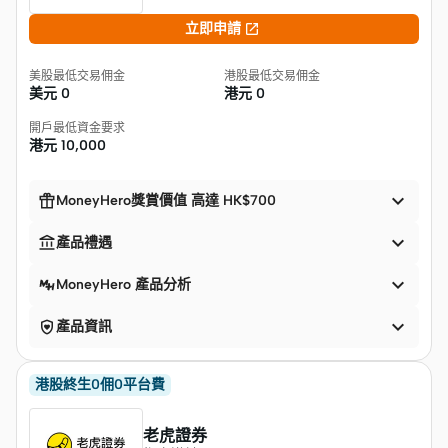

立即申請
美股最低交易佣金
港股最低交易佣金
美元
0
港元
0
開戶最低資金要求
港元
10,000


MoneyHero獎賞價值 高達 HK$700


產品禮遇

MoneyHero 產品分析


產品資訊
港股終生0佣0平台費
老虎證券