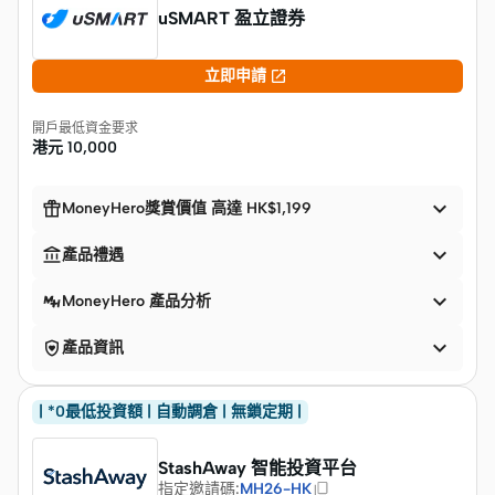
uSMART 盈立證券

立即申請
開戶最低資金要求
港元
10,000


MoneyHero獎賞價值 高達 HK$1,199


產品禮遇

MoneyHero 產品分析


產品資訊
| *0最低投資額 | 自動調倉 | 無鎖定期 |
StashAway 智能投資平台
指定邀請碼
:
MH26-HK