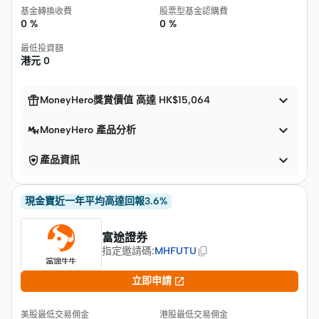
基金轉換收費
股票型基金認購費
0 %
0 %
最低投資額
港元
0


MoneyHero獎賞價值 高達 HK$15,064

MoneyHero 產品分析


產品資訊
現金寶近一年平均高達回報3.6%
富途證券
指定邀請碼
:
MHFUTU

立即申請
美股最低交易佣金
港股最低交易佣金