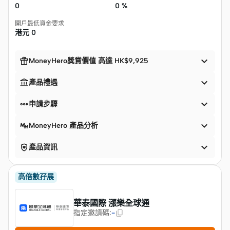
0
0 %
開戶最低資金要求
港元
0


MoneyHero獎賞價值 高達 HK$9,925


產品禮遇


申請步驟

MoneyHero 產品分析


產品資訊
高倍數孖展
華泰國際 漲樂全球通
指定邀請碼
:
-