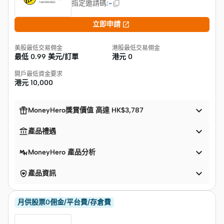
指定邀請碼
:
-

立即申請
美股最低交易佣金
港股最低交易佣金
最低
0.99 美元/訂單
港元
0
開戶最低資金要求
港元
10,000


MoneyHero獎賞價值 高達 HK$3,787


產品禮遇

MoneyHero 產品分析


產品資訊
月供股票0佣金/平台費/存倉費