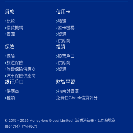
貸款
信用卡
比較
種類
借貸機構
發卡機構
資源
資源
供應商
保險
投資
保險
股票戶口
旅遊保險
供應商
旅遊保險供應商
資源
汽車保險供應商
銀行戶口
財智學習
供應商
指南與資源
種類
免費任Check信貸評分
© 2015 -
2026
MoneyHero Global Limited（於香港註冊，公司編號為
1864714）(“MHGL”)