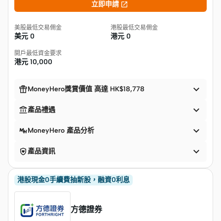

立即申請
美股最低交易佣金
港股最低交易佣金
美元
0
港元
0
開戶最低資金要求
港元
10,000


MoneyHero獎賞價值 高達 HK$18,778


產品禮遇

MoneyHero 產品分析


產品資訊
港股現金0手續費抽新股，融資0利息
方德證券