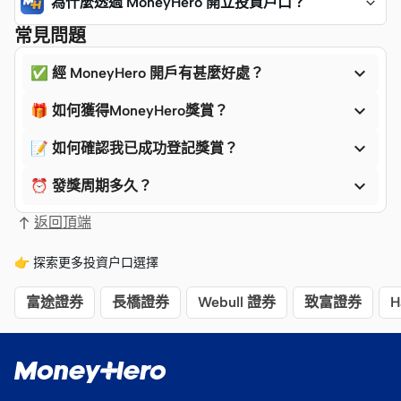
為什麼透過 MoneyHero 開立投資戶口？
常見問題

✅ 經 MoneyHero 開戶有甚麼好處？

🎁 如何獲得MoneyHero獎賞？

📝 如何確認我已成功登記獎賞？

⏰ 發獎周期多久？
返回頂端
👉 探索更多投資户口選擇
富途證券
長橋證券
Webull 證券
致富證券
H