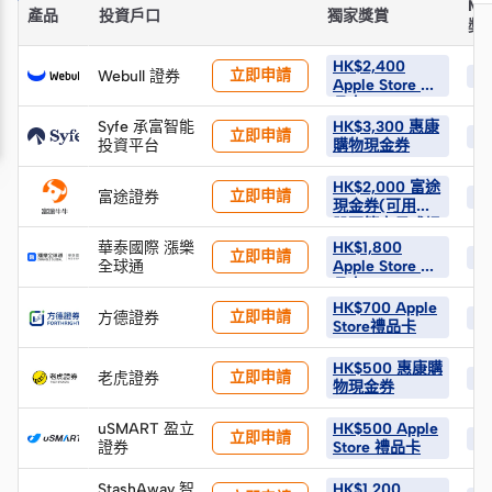
Mo
產品
投資戶口
獨家獎賞
獎
HK$2,400
立即申請
Webull 證券
H
Apple Store 禮
品卡
Syfe 承富智能
HK$3,300 惠康
立即申請
H
投資平台
購物現金券
HK$2,000 富途
立即申請
富途證券
H
現金券(可用於
股票等交易或提
取現金)
華泰國際 漲樂
HK$1,800
立即申請
H
全球通
Apple Store 禮
品卡 + HK$600
股票返現券 +
HK$700 Apple
立即申請
方德證券
HK
HK$900 股票返
Store禮品卡
現券 (*由華泰
發放)
HK$500 惠康購
立即申請
老虎證券
H
物現金券
uSMART 盈立
HK$500 Apple
立即申請
H
證券
Store 禮品卡
StashAway 智
HK$1,200