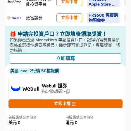
立即申請
HK
能投資平台
Apple Store 禮
品卡
HK$600 惠康購
立即申請
致富證券
H
物現金券
🎁 申請完投資戶口？立即填表領取獎賞！
如果你已透過 MoneyHero 申請投資戶口，記得填寫獎賞換領
表格並選擇你想要嘅禮品，幾步即可完成登記。專屬獎賞，切
勿錯過！
立即填寫
美股Level 2行情 50檔報價
Webull 證券
指定邀請碼
:
-

立即申請
美股最低交易佣金
港股最低交易佣金
美元
0
港元
0