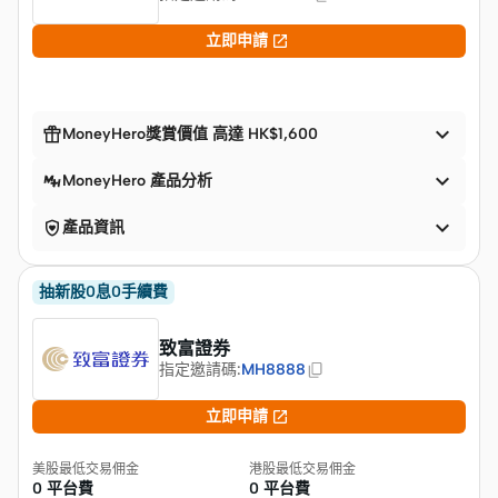

立即申請


MoneyHero獎賞價值 高達 HK$1,600

MoneyHero 產品分析


產品資訊
抽新股0息0手續費
致富證券
指定邀請碼
:
MH8888

立即申請
美股最低交易佣金
港股最低交易佣金
0 平台費
0 平台費