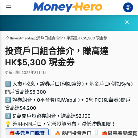

/
Investments
/
投資戶口組合推介，賺高達HK$5,300 現金券
投資戶口組合推介，賺高達
HK$5,300 現金券
更新日期
:
2026年8月4日
1️⃣ 入市+收息，證券戶口(例如富途) + 基金戶口(例如Syfe)
開戶賞高達$5,300
2️⃣ 證券組合，0平台費(如Webull) + 0息IPO(如華泰)開戶
賞高達
$4,200
3️⃣ $1萬開戶
短
留存組合，送高達
$2,100
💡 善用不同戶口，完善投資分布，減低波動風險！
🎁多元戶口獎賞
🔥 熱門投資戶口
🍎最高蘋果獎賞