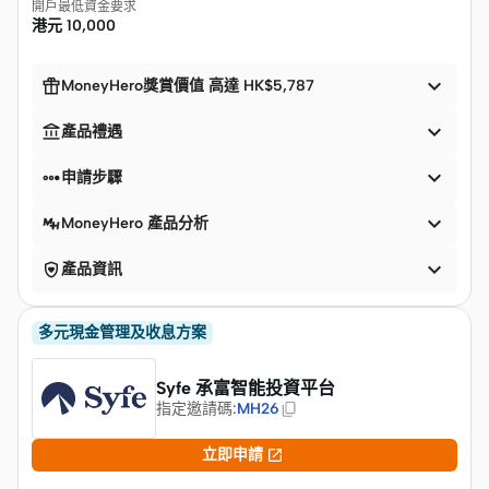
開戶最低資金要求
港元
10,000


MoneyHero獎賞價值 高達 HK$5,787


產品禮遇


申請步驟

MoneyHero 產品分析


產品資訊
多元現金管理及收息方案
Syfe 承富智能投資平台
指定邀請碼
:
MH26

立即申請