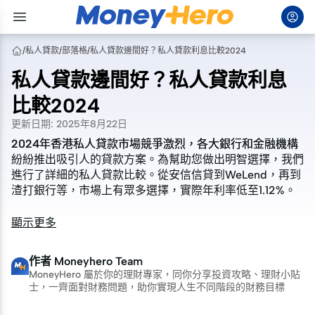
/
私人貸款
/
部落格
/
私人貸款邊間好？私人貸款利息比較2024
私人貸款邊間好？私人貸款利息
比較2024
更新日期
:
2025年8月22日
2024年香港私人貸款市場競爭激烈，各大銀行和金融機構
2024年香港私人貸款市場競爭激烈，各大銀行和金融機構
紛紛推出吸引人的貸款方案。為幫助您做出明智選擇，我們
紛紛推出吸引人的貸款方案。為幫助您做出明智選擇，我們
進行了詳細的私人貸款比較。從安信信貸到WeLend，再到
進行了詳細的私人貸款比較。從安信信貸到WeLend，再到
渣打銀行等，市場上有眾多選擇，實際年利率低至1.12%。
渣打銀行等，市場上有眾多選擇，實際年利率低至1.12%。
顯示更多
作者
Moneyhero Team
MoneyHero 屬於你的理財專家，同你分享投資攻略、理財小貼
士，一齊面對財務問題，助你實現人生不同階段的財務目標