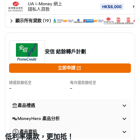
UA i-Money 網上
HK
HK$8,000
錢私人貸款
現金回贈，借得多仲回贈多！
靈活還款，滿足你嘅財務需求
顯示所有貸款
(
19
)
安信 結餘轉戶計劃

立即申請
總還款額低至
每月還款額低至
-
-


產品禮遇

MoneyHero 產品分析

產品資訊
低利率還款，更加抵！