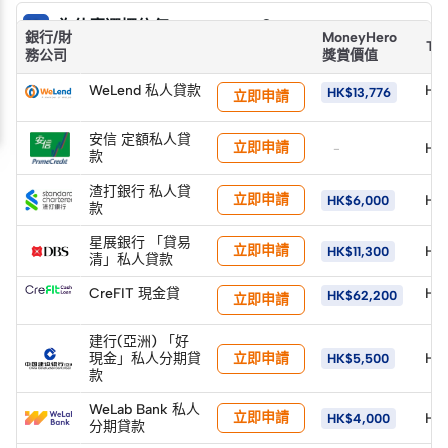
為什麼選擇信任 MoneyHero？
銀行/財
MoneyHero
Tot
務公司
獎賞價值
WeLend 私人貸款
HK
HK$13,776
立即申請
安信 定額私人貸
立即申請
HK
-
款
渣打銀行 私人貸
立即申請
HK
HK$6,000
款
星展銀行 「貸易
立即申請
HK
HK$11,300
清」私人貸款
CreFIT 現金貸
HK$
HK$62,200
立即申請
建行(亞洲) 「好
立即申請
現金」私人分期貸
HK
HK$5,500
款
WeLab Bank 私人
立即申請
HK
HK$4,000
分期貸款