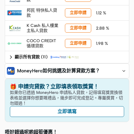
邦民 特快私人貸
立即申請
1.12 %
款
K Cash 私人樓業
立即申請
2.88 %
主私人貸款
COCO CREDIT
立即申請
1.98 %
循環貸款
顯示所有貸款
(
11
)
MoneyHero如何挑選及計算貸款方案？
🎁 申請完貸款？立即填表領取獎賞！
如果你已透過 MoneyHero 申請私人貸款，記得填寫獎賞換領
表格並選擇你想要嘅禮品，幾步即可完成登記。專屬獎賞，切
勿錯過！
立即填寫
唔好錯過呢啲超筍優惠！