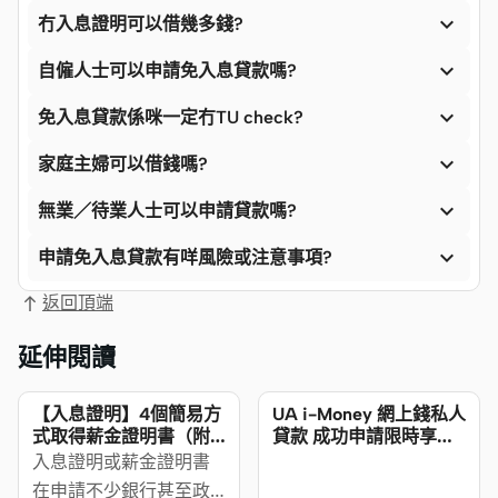

冇入息證明可以借幾多錢?

自僱人士可以申請免入息貸款嗎?

免入息貸款係咪一定冇TU check?

家庭主婦可以借錢嗎?

無業／待業人士可以申請貸款嗎?

申請免入息貸款有咩風險或注意事項?
返回頂端
延伸閱讀
【入息證明】4個簡易方
UA i-Money 網上錢私人
式取得薪金證明書（附
貸款 成功申請限時享現
收入聲明樣本）
金獎賞
入息證明或薪金證明書
在申請不少銀行甚至政