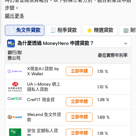
時仍會查閱信貸報告。以下拆解三者分別、適合對象及申請
時仍會查閱信貸報告。以下拆解三者分別、適合對象及申請
步驟。
步驟。
顯示更多
📄 免文件貸款
🧾 稅季貸款
⭐ 精選貸款
🏢 
為什麼透過 MoneyHero 申請貸款？
銀行/財
「快速摘要」
最低實際年利率
務公司
X現金A.I.貸款 by
立即申請
1.15 %
X Wallet
UA i-Money 網上
1.10 %
錢私人貸款
CreFIT 現金貸
1.38 %
立即申請
WeLend 免文件貸
立即申請
1.88 %
款
安信 定額私人貸
立即申請
1.18 %
款