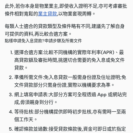
此外,若你本身是物業業主,即使收入證明不足,亦可考慮審批
條件相對寬鬆的
業主貸款
,以物業套現周轉。
每類人士適合的貸款類型及條件略有不同,建議先了解自身
可提供的資料,再比較合適方案。
點樣申請免入息貸款?申請步驟及所需文件
選擇合適方案:比較不同機構的實際年利率(APR)、最
高貸款額及審批時間,挑選切合需要的免入息或免文件
貸款。
準備所需文件:免入息貸款一般需身份證及住址證明;免
文件貸款部分只需身份證,實際以機構要求為準。
網上填寫申請表:大部分方案可全程透過 App 或網站完
成,毋須親身到分行。
等待批核:部分機構提供即時初步批核,亦有需時一至兩
個工作天。
確認條款並過數:接受貸款條款後,資金可即日或於指定