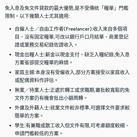
免入息及免文件貸款的最大優勢,是不受傳統「糧單」門檻
限制。以下幾類人士尤其適用:
自僱人士／自由工作者(Freelancer):收入來自多個項
目、沒有固定糧單,可改以銀行戶口月結單、商業登記
證或業務交易紀錄佐證收入。
現金出糧人士:薪金以現金支付、缺乏入糧紀錄,免入息
方案省卻提交糧單的麻煩。
家庭主婦:本身沒有受僱收入,部分方案接受以家庭收入
或配偶資料作評估。
無業／待業人士:正處於轉工或求職期,審批較寬鬆的免
文件方案仍有機會批出小額周轉。
外傭及外籍人士:就業文件較非標準,可選擇文件要求較
簡單的方案。
學生:有兼職或散工收入但文件有限,可考慮額度較細、
申請門檻較低的方案。