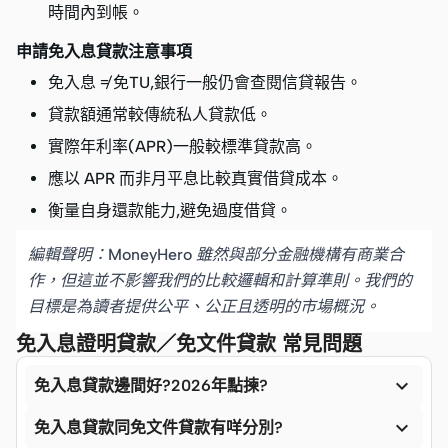
時間內到帳。
申請免入息貸款注意事項
免入息 ≠ 免TU,銀行一般仍會查閱信貸報告。
貸款額通常較傳統私人貸款低。
實際年利率(APR)一般較標準貸款高。
應以 APR 而非月平息比較真實借貸成本。
衡量自身還款能力,避免過度借貸。
編輯聲明：MoneyHero 雖然與部分金融機構有商業合
作，但這並不影響我們的比較邏輯和計算準則。我們的
目標是為讀者提供公平、公正且透明的市場概況。
免入息證明貸款／免文件貸款 常見問題

免入息貸款邊間好?2026年點揀?

免入息貸款同免文件貸款有咩分別?