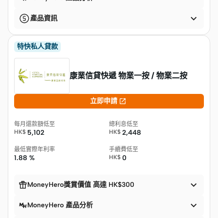

產品資訊
特快私人貸款
康業信貸快遞 物業一按 / 物業二按

立即申請
每月還款額低至
總利息低至
HK$
5,102
HK$
2,448
最低實際年利率
手續費低至
1.88 %
HK$
0


MoneyHero獎賞價值 高達 HK$300

MoneyHero 產品分析