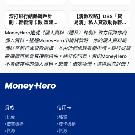
府服務時都需要提供，
然而不少人的工作是出
渣打銀行結餘轉戶計
【清數攻略】DBS「貸
現金糧，如地盤工人、
劃：輕鬆清卡數 重建財
易清」私人貸款助你輕
務健康
鬆還清舊債
炒散工人、freelancer等
MoneyHero遵從《個人資料（隱私）條例》致力保障你的
等，由於沒有固定僱
個人資料。透過MoneyHero申請貸款時，你的個人資料將
主，很多時都沒有入息
傳送至銀行或貸款機構，並由他們處理有關申請。銀行或貸
證明文件。明明有工開
款機構可能會直接聯絡你。除非你同意，否則MoneyHero
有入息，卻因工作類型
不會儲存你的個人資料。忠告：借定唔借，還得到先好借！
被認為是「無業人
士」，以致申請信用
卡、貸款、按揭等等金
融服務，甚至政府津助
時時被拒諸門外，實在
貸款
令人困擾。 MoneyHero
信用卡
今日教大家用簡易方式
比較
種類
取得入息證明，應付所
借貸機構
發卡機構
資源
資源
需。