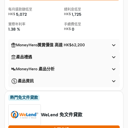
每月還款額低至
總利息低至
HK$
5,072
HK$
1,725
實際年利率
手續費低至
1.38 %
HK$
0


MoneyHero獎賞價值 高達 HK$62,200


產品禮遇

MoneyHero 產品分析

產品資訊
熱門免文件貸款
WeLend 免文件貸款