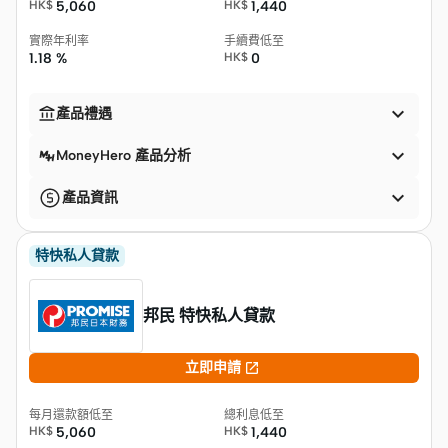
HK$
5,060
HK$
1,440
實際年利率
手續費低至
1.18 %
HK$
0


產品禮遇

MoneyHero 產品分析

產品資訊
特快私人貸款
邦民 特快私人貸款

立即申請
每月還款額低至
總利息低至
HK$
5,060
HK$
1,440