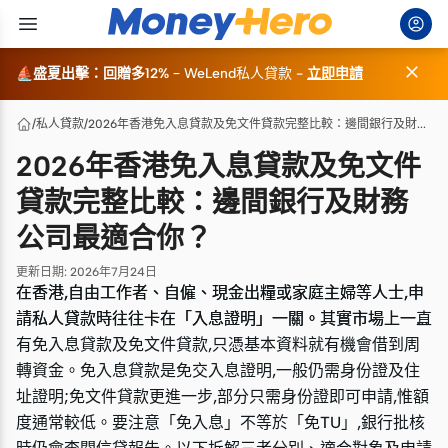

⛵盛夏出擊：回贈多12%
–
WeLend私人貸款
-
立即申請
/
私人貸款
/
2026年香港免入息貸款及免文件貸款完整比較：邊間銀行及財務公司最適合你？
2026年香港免入息貸款及免文件
貸款完整比較：邊間銀行及財務
公司最適合你？
更新日期
:
2026年7月24日
在香港,自由工作者、自僱、現金出糧或家庭主婦等人士,申
在香港,自由工作者、自僱、現金出糧或家庭主婦等人士,申
請私人貸款時往往卡在「入息證明」一關。其實市場上一直
請私人貸款時往往卡在「入息證明」一關。其實市場上一直
有免入息貸款及免文件貸款,只憑基本資料就有機會借到周
有免入息貸款及免文件貸款,只憑基本資料就有機會借到周
轉資金。免入息貸款是免交入息證明,一般仍需身份證及住
轉資金。免入息貸款是免交入息證明,一般仍需身份證及住
址證明;免文件貸款更進一步,部分只需身份證即可申請,惟額
址證明;免文件貸款更進一步,部分只需身份證即可申請,惟額
度通常較低。要注意「免入息」不等於「免TU」,銀行批核
度通常較低。要注意「免入息」不等於「免TU」,銀行批核