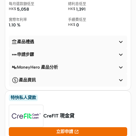
每月還款額低至
總利息低至
HK$
5,058
HK$
1,391
實際年利率
手續費低至
1.10 %
HK$
0


產品禮遇


申請步驟

MoneyHero 產品分析

產品資訊
特快私人貸款
CreFIT 現金貸

立即申請