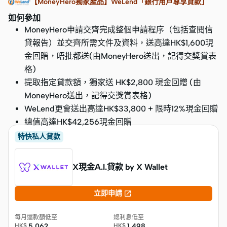
【MoneyHero獨家產品】WeLend「銀行用戶尊享貸款」
如何參加
MoneyHero申請交齊完成整個申請程序（包括查閱信
貸報告）並交齊所需文件及資料，送高達HK$1,600現
金回贈，唔批都送(由MoneyHero送出，記得交獎賞表
格)
提取指定貸款額，獨家送 HK$2,800 現金回贈 (由
MoneyHero送出，記得交獎賞表格)
WeLend更會送出高達HK$33,800 + 限時12%現金回贈
總值高達HK$42,256現金回贈
特快私人貸款
X現金A.I.貸款 by X Wallet

立即申請
每月還款額低至
總利息低至
HK$
5,062
HK$
1,498