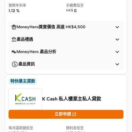
實際年利率
手續費低至
1.12 %
HK$
0


MoneyHero獎賞價值 高達 HK$4,500


產品禮遇

MoneyHero 產品分析

產品資訊
特快業主貸款
K Cash 私人樓業主私人貸款

立即申請
每月還款額低至
總利息低至