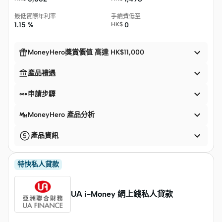
最低實際年利率
手續費低至
1.15 %
HK$
0


MoneyHero獎賞價值 高達 HK$11,000


產品禮遇


申請步驟

MoneyHero 產品分析

產品資訊
特快私人貸款
UA i-Money 網上錢私人貸款