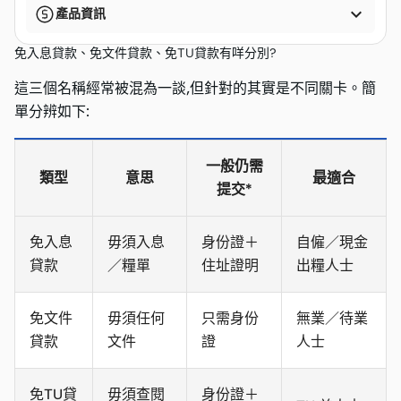

產品資訊
免入息貸款、免文件貸款、免TU貸款有咩分別?
這三個名稱經常被混為一談,但針對的其實是不同關卡。簡
單分辨如下:
一般仍需
類型
意思
最適合
提交*
免入息
毋須入息
身份證＋
自僱／現金
貸款
／糧單
住址證明
出糧人士
免文件
毋須任何
只需身份
無業／待業
貸款
文件
證
人士
免TU貸
毋須查閱
身份證＋