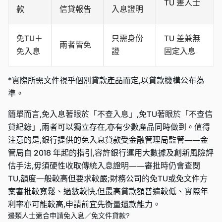
TU 差人士
款
信貸報告
入息證明
免TU＋
只需身份
TU 差兼無
兩者皆免
免入息
證
固定入息
*實際所需文件視乎個別貸款產品而定,以貸款機構公布為
準。
簡單而言,免入息著眼於「不查入息」,免TU著眼於「不查信
貸紀錄」,兩者可以獨立存在,亦有少數產品同時做到。值得
注意的是,銀行提供的免入息貸款受金融管理局監管——金
管局自 2018 年起的指引,容許銀行運用大數據及創新風險評
估手法,毋須硬性收取傳統入息證明——審批時仍會查閱
TU,額度一般較高但要求較嚴;財務公司的免TU或免文件方
案審批較寬鬆、過數較快,但最高貸款額普遍較低、實際年
利率亦可能較高,申請前宜先衡量還款能力。
邊類人士適合申請免入息／免文件貸款?