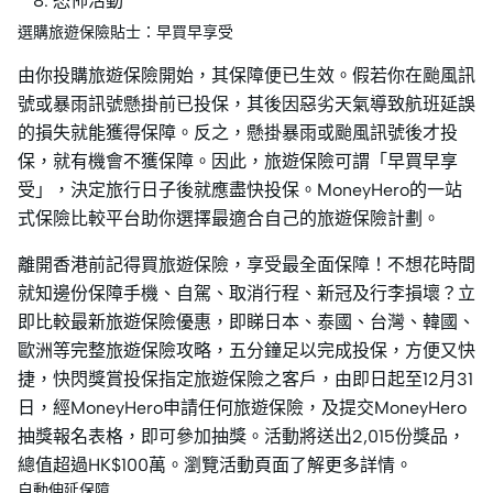
恐怖活動
選購旅遊保險貼士：早買早享受
由你投購旅遊保險開始，其保障便已生效。假若你在颱風訊
號或暴雨訊號懸掛前已投保，其後因惡劣天氣導致航班延誤
的損失就能獲得保障。反之，懸掛暴雨或颱風訊號後才投
保，就有機會不獲保障。因此，旅遊保險可謂「早買早享
受」，決定旅行日子後就應盡快投保。MoneyHero的一站
式保險比較平台助你選擇最適合自己的旅遊保險計劃。
離開香港前記得買旅遊保險，享受最全面保障！不想花時間
就知邊份保障手機、自駕、取消行程、新冠及行李損壞？立
即比較最新旅遊保險優惠，即睇日本、泰國、台灣、韓國、
歐洲等完整旅遊保險攻略，五分鐘足以完成投保，方便又快
捷，快閃獎賞投保指定旅遊保險之客戶，由即日起至12月31
日，經MoneyHero申請任何旅遊保險，及提交MoneyHero
抽獎報名表格，即可參加抽獎。活動將送出2,015份獎品，
總值超過HK$100萬。瀏覽活動頁面了解更多詳情。
自動伸延保障