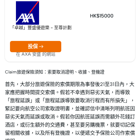
HK$15000
「卓越」豐盛優遊樂 - 至尊計劃
投保
在 AXA 安盛 的網站
Claim旅遊保險須知：索要取消證明、收據、登機證
首先，大部分旅遊保險的索償期限為事發後21至31日內，大
家應把握時間提交索償。假若不幸遇到惡劣天氣，而導致
「旅程延誤」或「旅程延誤導致要取消行程而有所損失」，
緊記要向航空公司索取證明書，並確認信中清晰列明航班因
惡劣天氣而延誤或取消。假若你因航班延誤而需額外花錢訂
酒店，或衍生額外的交通費，甚至要另購機票，就要切記保
留相關收據，以及所有登機證，以便遞交予保險公司作索償