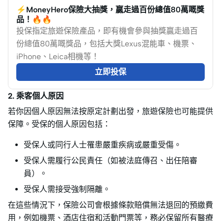
⚡MoneyHero保險大抽獎，贏走過百份總值80萬嘅獎
品！🔥🔥
投保指定旅遊保險產品，即有機會參與抽獎贏走過百
份總值80萬嘅獎品，包括大獎Lexus混能車、機票、
iPhone、Leica相機等！
立即投保
2. 乘客個人原因
若你因個人原因無法按原定計劃出發，旅遊保險也可能提供
保障。受保的個人原因包括：
受保人或同行人士罹患嚴重疾病或嚴重受傷。
受保人需履行公民責任（如被法庭傳召、出任陪審
員）。
受保人需接受強制隔離。
在這些情況下，保險公司會根據條款賠償無法退回的預繳費
用，例如機票、酒店住宿和活動門票等，務必保留所有醫療