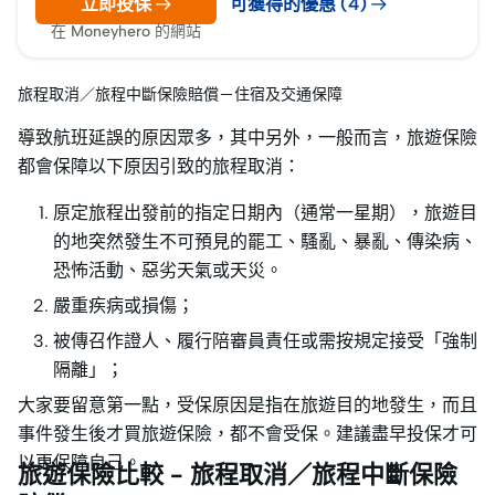
立即投保
可獲得的優惠 (4)
在 Moneyhero 的網站
旅程取消／旅程中斷保險賠償－住宿及交通保障
導致航班延誤的原因眾多，其中另外，一般而言，旅遊保險
都會保障以下原因引致的旅程取消：
原定旅程出發前的指定日期內（通常一星期），旅遊目
的地突然發生不可預見的罷工、騷亂、暴亂、傳染病、
恐怖活動、惡劣天氣或天災。
嚴重疾病或損傷；
被傳召作證人、履行陪審員責任或需按規定接受「強制
隔離」；
大家要留意第一點，受保原因是指在旅遊目的地發生，而且
事件發生後才買旅遊保險，都不會受保。建議盡早投保才可
以更保障自己。
旅遊保險比較 - 旅程取消／旅程中斷保險