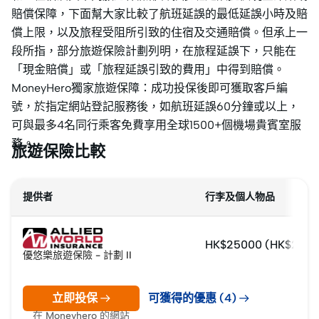
賠償保障，下面幫大家比較了航班延誤的最低延誤小時及賠
償上限，以及旅程受阻所引致的住宿及交通賠償。但承上一
段所指，部分旅遊保險計劃列明，在旅程延誤下，只能在
「現金賠償」或「旅程延誤引致的費用」中得到賠償。
MoneyHero獨家旅遊保障：成功投保後即可獲取客戶編
號，於指定網站登記服務後，如航班延誤60分鐘或以上，
可與最多4名同行乘客免費享用全球1500+個機場貴賓室服
務。
旅遊保險比較
提供者
行李及個人物品
HK$25000 (HK$2,0
優悠樂旅遊保險 - 計劃 II
立即投保
可獲得的優惠 (4)
在 Moneyhero 的網站