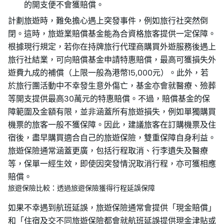
的開支便不會獲賠償。
計劃旅遊時，難免擔心遇上突發事件，例如旅行社突然倒
閉。這時，旅遊業賠償基金能為合資格旅客提供一定保障。
根據現行規定，若你在持牌旅行代理商購買外遊服務後遇上
旅行社結業，可向賠償基金申請特惠賠償，最高可獲損失外
遊費九成的補償（上限一般為港幣15,000元）。此外，若
於旅行團活動中不幸發生意外傷亡，基金亦會就醫療、殮葬
等開支提供最高30萬元的特惠賠償。不過，賠償基金的保
障範圍及金額有限，並非涵蓋所有旅遊損失，例如單獨購買
機票的旅客一般不獲保障。因此，建議旅客在訂購機票及住
宿後，盡早購買適合自己的旅遊保險，雙重保障自身利益。
旅遊保險通常涵蓋更廣，包括行程取消、行李遺失及醫療
等，保單一經生效，即使因突發情況取消行程，亦可獲相應
賠償。
旅遊保險比較：透過旅遊保險獲得行程延誤保障
如果不幸遇到航班延誤，旅遊保險通常會提供「現金賠償」
和「住宿及交不同旅遊保險都會就航班延誤提供現金津貼或