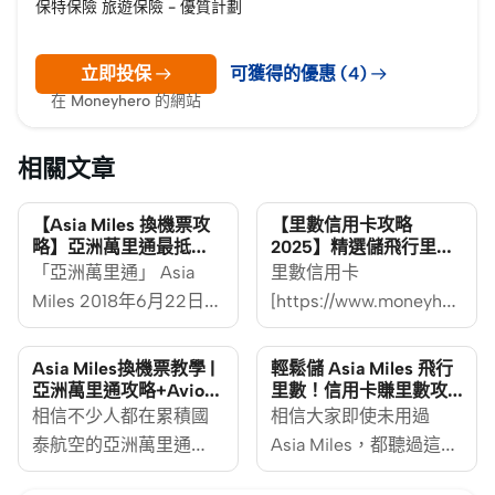
保特保險 旅遊保險 - 優質計劃
立即投保
可獲得的優惠 (4)
在 Moneyhero 的網站
相關文章
【Asia Miles 換機票攻
【里數信用卡攻略
略】亞洲萬里通最抵
2025】精選儲飛行里數
Open Jaw / Stopover教
必備信用卡
「亞洲萬里通」 Asia
里數信用卡
學
Miles 2018年6月22日起
[https://www.moneyhero
改制後，所有獎勵機票
%E8%BF%8E%E6%96%B0%
以單程計算，每張單程
%E9%82%8A%E5%BC%B5
Asia Miles換機票教學 |
輕鬆儲 Asia Miles 飛行
獎勵機票最多可包含最
愈出愈多，多間銀行都
亞洲萬里通攻略+Avios /
里數！信用卡賺里數攻
ANA 3大計劃比較（附
略（附最新改制里數兌
多2個航段。在這2個航
相信不少人都在累積國
各出奇謀，推出不同迎
相信大家即使未用過
最新里數兌換表）
換表）
段的行程中，最多可包
泰航空的亞洲萬里通
新或兌換里數優惠。每
Asia Miles，都聽過這個
含一個中途停留點
（Asia Miles），
張信用卡除了所儲里數
飛行里數計劃，「亞洲