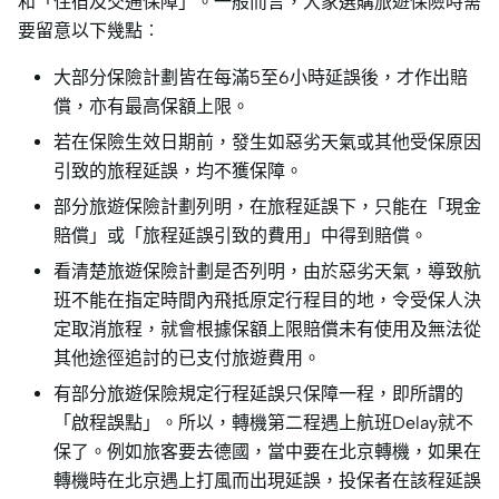
和「住宿及交通保障」。一般而言，大家選購旅遊保險時需
要留意以下幾點︰
大部分保險計劃皆在每滿5至6小時延誤後，才作出賠
償，亦有最高保額上限。
若在保險生效日期前，發生如惡劣天氣或其他受保原因
引致的旅程延誤，均不獲保障。
部分旅遊保險計劃列明，在旅程延誤下，只能在「現金
賠償」或「旅程延誤引致的費用」中得到賠償。
看清楚旅遊保險計劃是否列明，由於惡劣天氣，導致航
班不能在指定時間內飛抵原定行程目的地，令受保人決
定取消旅程，就會根據保額上限賠償未有使用及無法從
其他途徑追討的已支付旅遊費用。
有部分旅遊保險規定行程延誤只保障一程，即所謂的
「啟程誤點」。所以，轉機第二程遇上航班Delay就不
保了。例如旅客要去德國，當中要在北京轉機，如果在
轉機時在北京遇上打風而出現延誤，投保者在該程延誤