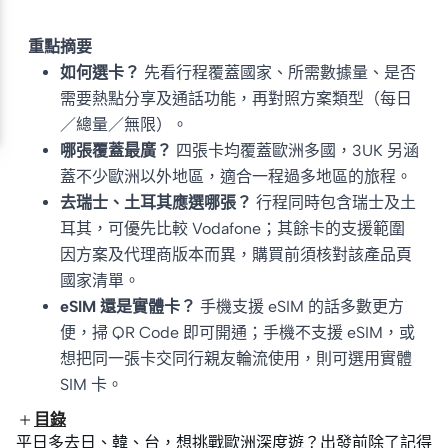
重點摘要
如何選卡？
先看行程覆蓋國家、所需數據量、是否
需要熱點分享及通話功能，再對照方案類型（每日
／總量／無限）。
哪張覆蓋最廣？
四張卡均覆蓋歐洲多國，3UK 另涵
蓋不少歐洲以外地區，適合一程過多地區的旅程。
去瑞士、土耳其應選哪張？
行程同時包含瑞士及土
耳其，可優先比較 Vodafone；其餘卡的支援範圍
因方案及代理商版本而異，購買前須核對該產品頁
國家清單。
eSIM 還是實體卡？
手機支援 eSIM 的話多數更方
便，掃 QR Code 即可開通；手機不支援 eSIM，或
想把同一張卡交同行親友輪流使用，則可選用實體
SIM 卡。
目錄
平日多去日、韓、台，想挑戰歐洲深度遊？出發前除了記得