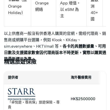
Orange
App 增值，
Orange
洲
網絡
以 eSIM 為
Holiday）
40+
主
國
以上供應商一般沒有供香港人購買的官網，需經代理商、銷
售商或網購平台選購，例如 Klook、KKday、
sim.everywhere、HKTVmall 等。
各卡的具體數據量、可用
日數及支援國家數會因代理商版本不時更新，實際以購買通
路最新標示為準。
精選旅遊保險
提供者
海外醫療費用
HK$2500000
「卓悅遊・尊尚保」旅遊保險 - 尊
貴