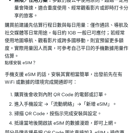
無限／任用方案：
多數仍設公平使用原則，超過一定用
量會降速，適合重度使用、經常觀看影片或即時打卡分
享的旅客。
購買前建議先估算行程日數與每日用量：僅作通訊、導航及
社交媒體等日常用途，每日約 1GB 一般已可應付；若經常
使用地圖導航、觀看影片或跨多國移動，則宜預留更多額
度。實際用量因人而異，可參考自己平日的手機數據用量作
估算。
點樣安裝 eSIM？
手機支援 eSIM 的話，安裝其實相當簡單，出發前先在有
WiFi 或數據的環境完成開通即可：
購買後會收到內附 QR Code 的電郵或訂單。
進入手機設定 →「流動網絡」→「新增 eSIM」。
掃描 QR Code，按指示完成安裝與設定。
抵達當地後開啟該 eSIM 的數據漫遊，即可上網。
部分品牌支援長按 QR Code 圖片直接加入 eSIM，操作更