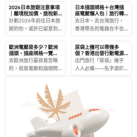
2026日本旅遊注意事項
日本插頭規格＋台灣插
｜離境稅加價、退稅新
座電壓懶人包｜旅行轉
制、日圓匯率＋碌卡換
插一個就夠（2026更
計劃2026年前往日本旅
去日本、去台灣旅行，
錢攻略
新）
遊的你，或許已留意到
香港帶去的電器合不合
今年遊日成本有所變
用？需要購買轉插嗎？
化。離境稅由7月起加
一句答你：日本電壓
歐洲電壓是多少？歐洲
尿袋上機可以帶幾多
價、11月將實施全新退稅
100V、台灣 110V、香港
插頭、插座規格一覽
個？香港出發行動電源
（附 20 國對照表）
限制、mAh 換算及寄艙
制度、日圓亦跌至近40
去歐洲旅行最容易忽略
220V，三地都不同，但
出門旅行「尿袋」幾乎
規定全攻略
年低位——三項變動同
的，就是電壓和插頭問
日本和台灣常用都是
人人必備——名字源於
時出現，但每一項都有
題。歐洲電壓和插座規
Type A 兩腳扁型插頭，
行動電源扁長的外形，
慳錢空間。這篇攻略助
格與香港不同，帶錯轉
配一個轉插就可以走遍
跟醫用尿袋神似，官方
你一次過睇清2026遊日
插器可能令手機無法充
兩地。MoneyHero 為你
稱為「鋰電池外置充電
的注意事項，由稅項、
電。MoneyHero 為你拆
整理三地電壓和插座規
器」，內地叫「充電
換錢到簽賬，讓你玩得
解歐洲各國電壓、插頭
格，再教你怎樣選購旅
寶」。近年登機規定持
盡興之餘，也能更精明
型號（C、E、F、G、L
行萬用轉插，最後附上
續收緊，帶錯放錯隨時
地控制預算。
型有何分別），附上 20
旅遊保險的貼士。
被沒收，本文整理香港
個歐洲國家的電壓插頭
出發最新規定，包括數