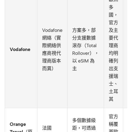
多
國，
官方
Vodafone
方案多，部
及主
網絡（實
分支援數據
要代
際網絡供
滾存（Total
理商
Vodafone
應商視代
Rollover），
均明
理商版本
以 eSIM 為
確列
而異）
主
出支
援瑞
士、
土耳
其
官方
多個數據級
Orange
稱覆
法國
距，可透過
Travel
（原
蓋歐