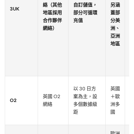
絡（其他
自訂儲值，
另涵
3UK
地區採用
部分可循環
蓋部
合作夥伴
充值
分美
網絡）
洲、
亞洲
地區
以 30 日方
英國
英國 O2
案為主，設
＋歐
O2
網絡
多個數據級
洲多
距
國
歐洲