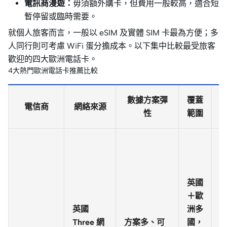
電訊商漫遊：
毋須額外購卡，但費用一般較高，適合短
暫停留或臨時需要。
就個人旅客而言，一般以 eSIM 及實體 SIM 卡最為方便；多
人同行則可考慮 WiFi 蛋分擔成本。以下集中比較最受旅客
歡迎的四大歐洲電話卡。
4大熱門歐洲電話卡推薦比較
數據方案彈
覆蓋
電信商
網絡來源
性
範圍
英國
＋歐
英國
洲多
Three 網
方案多、可
國，