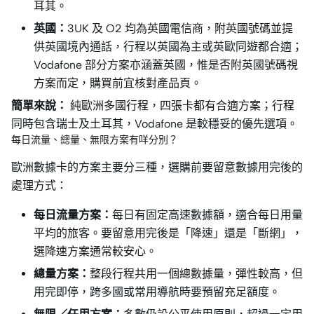
耳其。
英國：
3UK 及 O2 均為英國電信商，附英國號碼並提
供英國境內通話，行程以英國為主或英歐同遊都合適；
Vodafone 部分方案亦涵蓋英國，惟是否附英國號碼視
方案而定，購買前宜核對產品頁。
簡單來說：
純歐洲多國行程，四張卡都有合適方案；行程
同時包含瑞士及土耳其，Vodafone 是較穩妥的優先選項。
每日流量、總量、無限方案有咩分別？
歐洲數據卡的方案主要分三種，選購前要留意數據用完後的
處理方式：
每日流量方案：
每日有固定高速數據額，適合每日用量
平均的旅客。要留意用完後是「降速」還是「斷網」，
選降速方案通常較安心。
總量方案：
整段行程共用一個總數據量，彈性較高，但
用完即停，跨多國或常用導航時要預留充足額度。