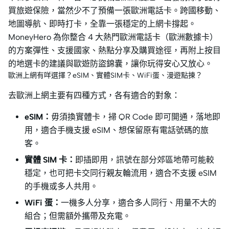
買旅遊保險，當然少不了預備一張歐洲電話卡。跨國移動、
地圖導航、即時打卡，全靠一張穩定的上網卡撐起。
MoneyHero 為你整合 4 大熱門歐洲電話卡（歐洲數據卡）
的方案彈性、支援國家、熱點分享及購買途徑，再附上按目
的地選卡的建議與歐遊防盜錦囊，讓你玩得安心又放心。
歐洲上網有咩選擇？eSIM、實體SIM卡、WiFi蛋、漫遊點揀？
去歐洲上網主要有四種方式，各有適合的對象：
eSIM：
毋須換實體卡，掃 QR Code 即可開通，落地即
用，適合手機支援 eSIM、想保留原有電話號碼的旅
客。
實體 SIM 卡：
即插即用，訊號在部分郊區地帶可能較
穩定，也可把卡交同行親友輪流用，適合不支援 eSIM
的手機或多人共用。
WiFi 蛋：
一機多人分享，適合多人同行、用量不大的
組合；但需額外攜帶及充電。