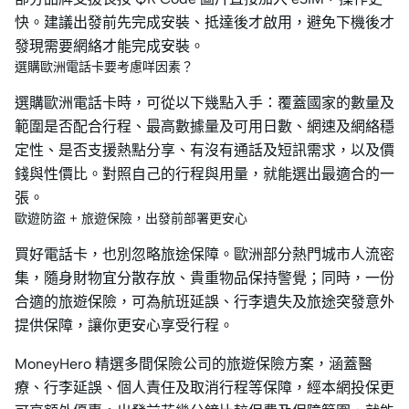
快。建議出發前先完成安裝、抵達後才啟用，避免下機後才
發現需要網絡才能完成安裝。
選購歐洲電話卡要考慮咩因素？
選購歐洲電話卡時，可從以下幾點入手：覆蓋國家的數量及
範圍是否配合行程、最高數據量及可用日數、網速及網絡穩
定性、是否支援熱點分享、有沒有通話及短訊需求，以及價
錢與性價比。對照自己的行程與用量，就能選出最適合的一
張。
歐遊防盜 + 旅遊保險，出發前部署更安心
買好電話卡，也別忽略旅途保障。歐洲部分熱門城市人流密
集，隨身財物宜分散存放、貴重物品保持警覺；同時，一份
合適的旅遊保險，可為航班延誤、行李遺失及旅途突發意外
提供保障，讓你更安心享受行程。
MoneyHero 精選多間保險公司的旅遊保險方案，涵蓋醫
療、行李延誤、個人責任及取消行程等保障，經本網投保更