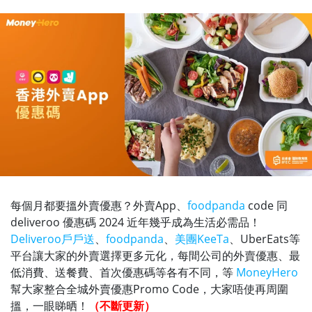
每個月都要搵外賣優惠？外賣App、
foodpanda
code 同
deliveroo 優惠碼 2024 近年幾乎成為生活必需品！
Deliveroo戶戶送
、
foodpanda
、
美團KeeTa
、UberEats等
平台讓大家的外賣選擇更多元化，每間公司的外賣優惠、最
低消費、送餐費、首次優惠碼等各有不同，等
MoneyHero
幫大家整合全城外賣優惠Promo Code，大家唔使再周圍
搵，一眼睇晒！
（不斷更新）