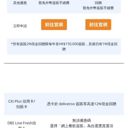
其他優惠
豁免外幣簽賬手續費
回贈
豁免外幣簽賬手續費
立即申請
*所有簽賬2%現金回贈限每年首HK$150,000簽賬，其後仍有1%現金回
贈
Citi Plus 信用卡/
憑卡於 deliveroo 簽賬享高達12%現金回贈
扣賬卡
無須優惠碼
DBS Live Fresh信
選擇「網上餐飲簽賬」為自選獎賞選項