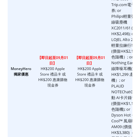
Trip.com電子
券; or
Philips輕量
線吸塵機
XC2011/61 (
HK$2,498); or
LOJEL Alto 2
輕量拉鍊行李
(價值HK$2,100
色隨機）; or
【即日起至09月01
【即日起至09月01
Nothing Ear (
日】
日】
線降噪耳機(價
MoneyHero
HK$200 Apple
HK$200 Apple
獨家優惠
Store 禮品卡 或
Store 禮品卡 或
HK$1,299 ;
HK$200 惠康購物
HK$200 惠康購物
機）; or
現金券
現金券
PLAUD
NOTEChatGP
動 AI卡片錄音
(價值HK$1,199
色隨機); or
Dyson Hot +
Cool™ 風扇
AM09 (價值
HK$3,380)（