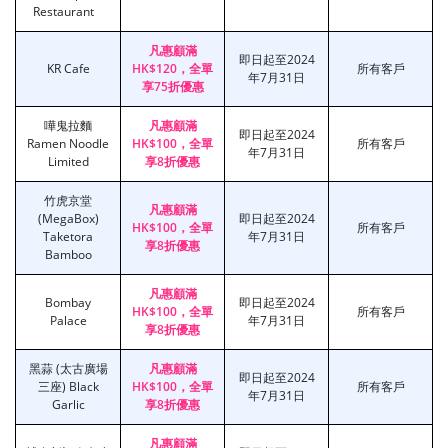
Restaurant
凡惠顧滿
即日起至2024
KR Cafe
HK$120，全單
所有客戶
年7月31日
享75折優惠
嘩鬼拉麵
凡惠顧滿
即日起至2024
Ramen Noodle
HK$100，全單
所有客戶
年7月31日
Limited
享8折優惠
竹虎京堂
凡惠顧滿
(MegaBox)
即日起至2024
HK$100，全單
所有客戶
Taketora
年7月31日
享8折優惠
Bamboo
凡惠顧滿
Bombay
即日起至2024
HK$100，全單
所有客戶
Palace
年7月31日
享8折優惠
黑蒜 (太古廣場
凡惠顧滿
即日起至2024
三座) Black
HK$100，全單
所有客戶
年7月31日
Garlic
享8折優惠
凡惠顧滿