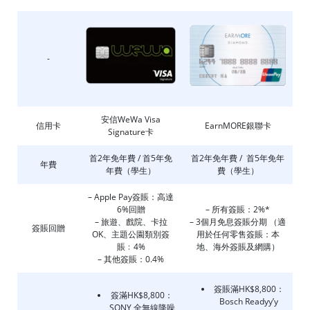
-
安信WeWa Visa
信用卡
EarnMORE銀聯卡
Signature卡
首2年免年費 / 首5年免
首2年免年費 / 首5年免年
年費
年費（學生）
費（學生）
– Apple Pay簽賬：高達
6%回贈
– 所有簽賬：2%*
– 旅遊、戲院、卡拉
– 3個月免息簽賬分期 （適
簽賬回贈
OK、主題公園類別簽
用於任何零售簽賬：本
賬﹕4%
地、海外簽賬及網購）
– 其他簽賬：0.4%
簽賬滿HK$8,800：
簽滿HK$8,800：
Bosch Readyy’y
SONY 全無線降噪