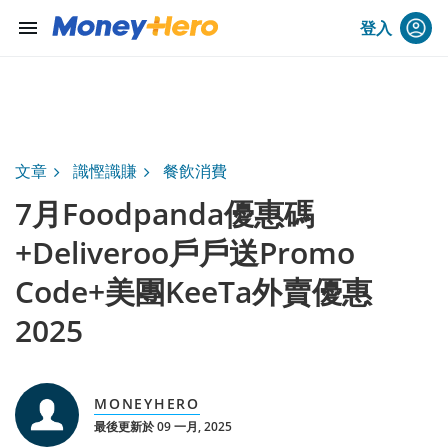
menu
登入
文章
識慳識賺
餐飲消費
7月Foodpanda優惠碼
+Deliveroo戶戶送Promo
Code+美團KeeTa外賣優惠
2025
MONEYHERO
最後更新於 09 一月, 2025