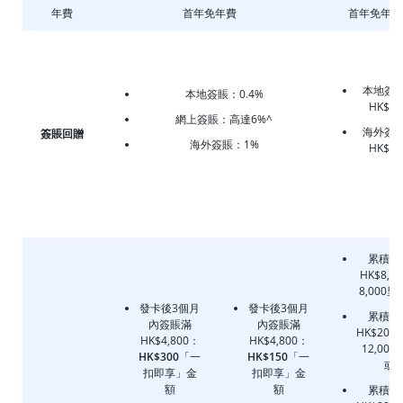
年費
首年免年費
首年免年費
本地簽
本地簽賬：0.4%
HK$6/
網上簽賬：高達6%^
海外簽
簽賬回贈
海外簽賬：1%
HK$4/
累積簽
HK$8,0
8,000
發卡後3個月
發卡後3個月
累積簽
內簽賬滿
內簽賬滿
HK$20,0
HK$4,800：
HK$4,800：
12,000
HK$300
「一
HK$150
「一
或
扣即享」金
扣即享」金
額
額
累積簽