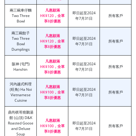
兩三碗車仔麵
凡惠顧滿
即日起至2024
Two Three
HK$120，全單
所有客戶
年7月31日
Bowl
享8折優惠
兩三碗餃子
凡惠顧滿
Two Three
即日起至2024
HK$120，全單
所有客戶
Bowl
年7月31日
享8折優惠
Dumplings
凡惠顧滿
阪神 (屯門)
即日起至2024
HK$100，全單
所有客戶
Hanshin
年7月31日
享8折優惠
河內越式料理
凡惠顧滿
(旺角) Ha Noi
即日起至2024
HK$100，全單
所有客戶
Vietnamese
年7月31日
享8折優惠
Cuisine
鼎尚棋哥燒鵝湯
館 (山頂) D&K
凡惠顧滿
Roasted Goose
即日起至2024
HK$100，全單
所有客戶
and Deluxe
年7月31日
享8折優惠
Soup