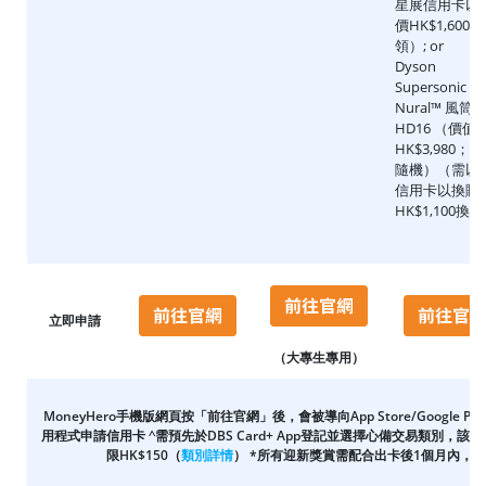
星展信用卡以
價HK$1,600換
領）; or
Dyson
Supersonic
Nural™ 風筒
HD16 （價值
HK$3,980；
隨機）（需以
信用卡以換購
HK$1,100換
立即申請
（大專生專用）
MoneyHero手機版網頁按「前往官網」後，會被導向App Store/Google P
用程式申請信用卡 ^需預先於DBS Card+ App登記並選擇心備交易類別
限HK$150（
類別詳情
） *
所有迎新獎賞需配合出卡後1個月內，下載D