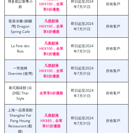
博多新記泰粵小
即日起至2024
HK$100，全單
所有客戶
廚
年7月31日
享8折優惠
龍泉冰廳 (銅鑼
凡惠顧滿
即日起至2024
灣) Dragon
HK$100，全單
所有客戶
年7月31日
Spring Cafe
享8折優惠
凡惠顧滿
La Fete des
即日起至2024
HK$100，全單
所有客戶
Rois
年7月31日
享8折優惠
凡惠顧滿
一宵燒烤
即日起至2024
HK$100，全單
所有客戶
Overnite (柴灣)
年7月31日
享8折優惠
泰式風味館 (尖
即日起至2024
沙咀) Thai
全單享8折優惠
所有客戶
年7月31日
Style
上海一品香菜館
Shanghai Yat
凡惠顧滿
即日起至2024
Pang Heung
HK$80，全單
所有客戶
年7月31日
Restaurant (觀
享85折優惠
塘)