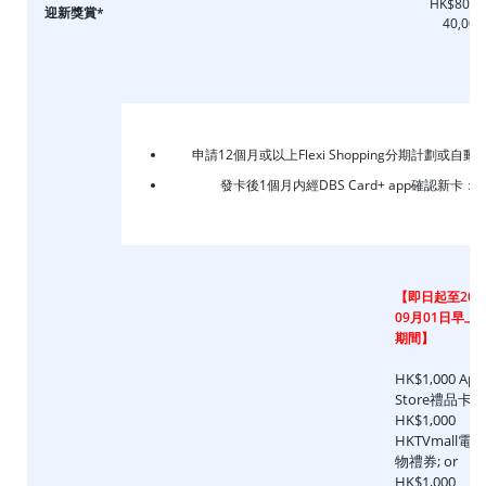
HK$80,0
迎新獎賞*
40,00
申請12個月或以上Flexi Shopping分期計劃或自動
發卡後1個月内經DBS Card+ app確認新卡：
H
【即日起至202
09月01日早上1
期間】
HK$1,000 App
Store禮品卡; o
HK$1,000
HKTVmall電
物禮券; or
HK$1,000