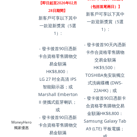
【即日起至2026年02月
（包括首尾兩日）】
28日期間】
新客戶可享以下其中
新客戶可享以下其中
一款迎新獎賞（5選
一款迎新獎賞（5選
1）:
1）:
- 發卡後首90天內憑新
- 發卡後首90日憑新
卡作合資格零售購物
卡合資格零售購物交
交易金額滿
易金額滿
HK$9,500：
HK$8,800：
TOSHIBA免安裝獨立
LG 27 吋全高清 IPS
式洗碗碟機 (DWS-
智能顯示器；或
22AHK)；或
Marshall Emberton
- 發卡後首90日憑新卡
II 便攜式藍芽喇叭；
合資格零售購物交易
或
金額滿HK$8,800：
- 發卡後首90日憑新
Samsung Galaxy Tab
MoneyHero
卡合資格零售購物交
獨家優惠
A9 (LTE) 平板電腦；
易金額滿
或