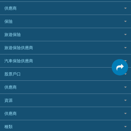
免TU貸款
循環貸款教學
AE美國運通
CreFIT 維信
公司信用卡
Black Friday優惠
供應商
急借錢
個人化貸款產品推介 🔥全新
DBS星展銀行
DBS 星展銀行
電子錢包信用卡
淘寶付款方式
業主貸款
債務重組一覽
HSBC滙豐銀行
八達通自動增值信用卡
保險
DSB 大新銀行
日本遊信用卡攻略
一田購物優惠日
汽車貸款
供樓利息扣稅
Mox
Fubon 富邦銀行
韓國遊信用卡攻略
SOGO感謝祭
旅遊保險
緊急貸款比較
旅遊保險
最佳貸款app
信銀國際
HK Finance 香港信貸
台灣遊信用卡攻略
HKTVmall優惠碼
汽車保險
最佳小額貸款比較
大新銀行
日本旅遊保險及資訊
HSBC 滙豐銀行貸款
旅遊保險供應商
機場貴賓室信用卡
交稅優惠
家居保險
易批必批貸款
恒生銀行
泰國旅遊保險及資訊
K Cash 貸款
Visa信用卡
酒店優惠碼
家傭保險
AXA 安盛
24小時貸款
汽車保險供應商
Standard Chartered渣打銀行
台灣旅遊保險及資訊
Mox 銀行
萬事達卡
機票優惠碼
寵物保險
AIG 美亞
最佳循環貸款
安信EarnMORE
韓國旅遊保險及資訊
大新汽車保險
National Resources 中潤物業按揭
銀聯信用卡
股票戶口
定期人壽保險
Allianz 安聯
AEON
歐洲旅遊保險及資訊
中銀汽車保險
OCBC 華僑銀行
高獎賞信用卡推薦
危疾保險
Allied World 世聯
富途證券
東亞銀行
供應商
越南旅遊保險及資訊
Allianz安聯汽車保險
PrimeCredit 安信信貸
酒店信用卡
年金資訊
Avo
IB盈透證券
SIM
澳洲旅遊保險及資訊
bolttech保障汽車保險
Promise 邦民日本財務
富途牛牛好唔好？
資源
樓宇火險
中國銀行
老虎證券
Airwallex信用卡
長者嘆世界
Zurich蘇黎世汽車保險
Rabbit Credit月兔信貸
Webull微牛證券好唔好？
Bolttech 保特
uSMART 盈立證券
股票戶口開戶
供應商
家庭親子遊
QBE昆士蘭汽車保險
Standard Chartered 渣打銀行
Longbridge長橋證券好唔好？
Blue Cross 藍十字
華盛証券
證券行邊間好？
全年周圍飛
平安汽車保險
UA 亞洲聯合財務
老虎證券好唔好？
銀行戶口比較
種類
中國平安
長橋證券
港股5隻高息ETF精選