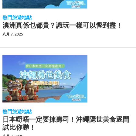
熱門旅遊地點
澳洲真係乜都貴？識玩一樣可以慳到盡！
八月 7, 2025
熱門旅遊地點
日本嘢唔一定要揀壽司！沖繩隱世美食逐間
試比你睇！