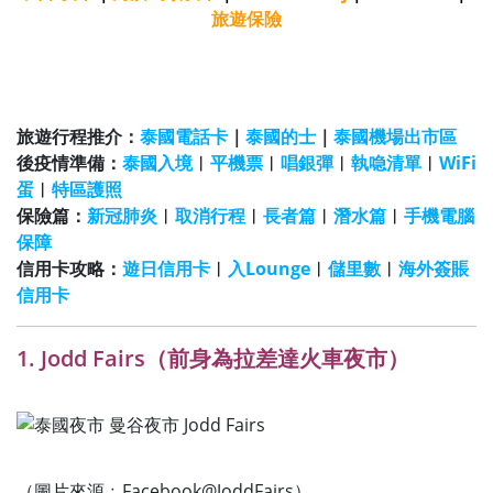
旅遊保險
旅遊行程推介：
泰國電話卡
｜
泰國的士
｜
泰國機場出市區
後疫情準備：
泰國入境
︱
平機票
︱
唱銀彈
︱
執喼清單
︱
WiFi
蛋
︱
特區護照
保險篇：
新冠肺炎
︱
取消行程
︱
長者篇
︱
潛水
篇
︱
手機電腦
保障
信用卡攻略：
遊日信用卡
︱
入Lounge
︱
儲里數
︱
海外簽賬
信用卡
1.
Jodd Fairs（前身為
拉差達火車夜市）
（圖片來源﹕Facebook@JoddFairs）