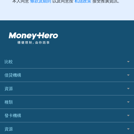
比較
私人貸款比較
借貸機構
稅季/稅務貸款
BEA 東亞銀行
資源
網上貸款
BOC 中國銀行
結餘轉戶(清卡數貸款)
如何申請個人貸款
種類
Cashing Pro 優尚信貸
銀行貸款
如何管理個人貸款
CCB(Asia) 中國建設銀行 (亞洲)
網購優惠
發卡機構
財務公司貸款
個人貸款有用資訊
Citibank 花旗銀行
精選外幣網購信用卡
免入息貸款
清卡數貸款教學
Citibank花旗銀行
資源
CNCBI 信銀國際
尊尚信用卡