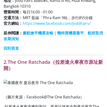
地址﹕
Jodd Fairs จ๊อดแฟร์, Rama IX Rd, Huai Khwang,
Bangkok 10310
營業時間﹕
每日16:00 - 01:00
交通方法﹕
MRT 藍線「Phra Ram 9站」步行約5分鐘
官方網站﹕
https://www.facebook.com/JoddFairs/
延伸閱讀：
廉航搶平機票攻略｜幾時買機票最平、航班取消
改期須知
回到頁首
2.
The One Ratchada（
拉差達火車夜市原址新
開）
（圖片來源﹕Facebook@The One Ratchada）
拉差達火車夜市搬到新址，而原址就有全新曼谷夜市The