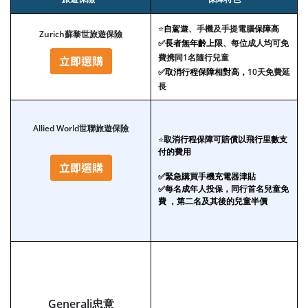
⭐
自駕遊
、手機及手提電腦
保障高
Zurich蘇黎世旅遊保險
✅
長者無年齡上限
、每位成人均可免
費携同1名隨行兒童
✅
取消行程保障相對高，
10天免費延
長
Allied World世聯旅遊保險
⭐
取消行程保障可賠償以飛行里數支
付的費用
✅緊急購買手機充電器津貼
✅每名成年人投保，同行首名兒童免
費 ，第二名及其後的兒童半價
Generali忠意