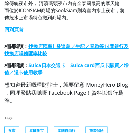
除傳統夜市外， 河濱碼頭夜市內有全泰國最高的摩天輪，
而位於ICONSIAM商場的SookSiam則為室內水上夜市，將
傳統水上市場特色搬到商場內。
回到頁首
相關閱讀：
找換店匯率| 發達鳥／牛記／景緻等14間銀行及
找換店唱錢匯率比較
相關閱讀：
Suica日本交通卡︱Suica card西瓜卡購買／增
值／退卡使用教學
想知道最新嘅理財貼士，就要留意 MoneyHero Blog
，同埋緊貼我哋嘅 Facebook Page！資料以銀行爲
準。
Tags
夜市
泰國夜市
泰國自由行
旅遊保險