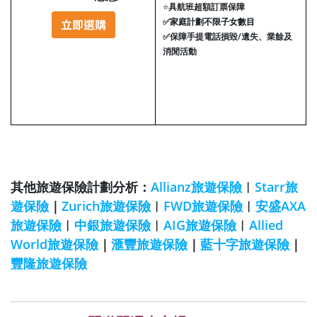
⭐
具航班超額訂票保障
✅
家庭計劃不限子女數目
✅
保障手提電話損毀/遺失、業餘及
消閒活動
其他旅遊保險計劃分析：
Allianz旅遊保險
︱
Starr旅
遊保險
｜
Zurich旅遊保險
︱
FWD旅遊保險
︱
安盛AXA
旅遊保險
︱
中銀旅遊保險
︱
AIG旅遊保險
︱
Allied
World旅遊保險
｜
滙豐旅遊保險
｜
藍十字旅遊保險
｜
豐隆旅遊保險