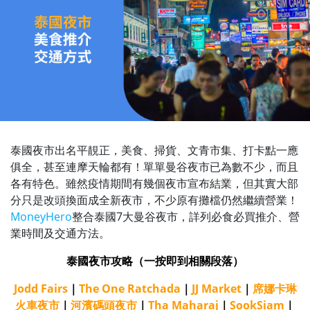
泰國夜市出名平靚正，美食、掃貨、文青市集、打卡點一應
俱全，甚至連摩天輪都有！單單曼谷夜市已為數不少，而且
各有特色。雖然疫情期間有幾個夜市宣布結業，但其實大部
分只是改頭換面成全新夜市，不少原有攤檔仍然繼續營業！
MoneyHero
整合泰國7大曼谷夜市，詳列必食必買推介、營
業時間及交通方法。
泰國夜市攻略（一按即到相關段落）
Jodd Fairs
｜
The One Ratchada
｜
JJ Market
｜
席娜卡琳
火車夜市
｜
河濱碼頭夜市
｜
Tha Maharaj
｜
SookSiam
｜