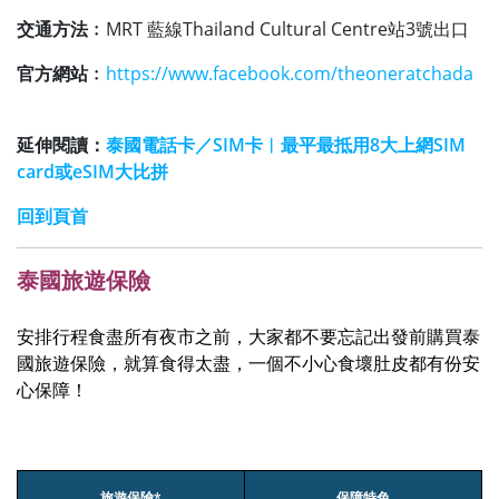
交通方法﹕
MRT 藍線Thailand Cultural Centre站3號出口
官方網站﹕
https://www.facebook.com/theoneratchada
延伸閱讀：
泰國電話卡／SIM卡︱最平最抵用8大上網SIM
card或eSIM大比拼
回到頁首
泰國旅遊保險
安排行程食盡所有夜市之前，大家都不要忘記出發前購買泰
國旅遊保險，就算食得太盡，一個不小心食壞肚皮都有份安
心保障！
旅遊保險*
保障特色