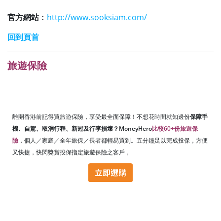
官方網站﹕
http://www.sooksiam.com/
回到頁首
旅遊保險
離開香港前記得買旅遊保險，享受最全面保障！不想花時間就知邊份
保障手
機、自駕、取消行程、新冠及行李損壞？MoneyHero
比較60+份旅遊保
險
，個人／家庭／全年旅保／長者都輕易買到。五分鐘足以完成投保，方便
又快捷，快閃獎賞投保指定旅遊保險之客戶，