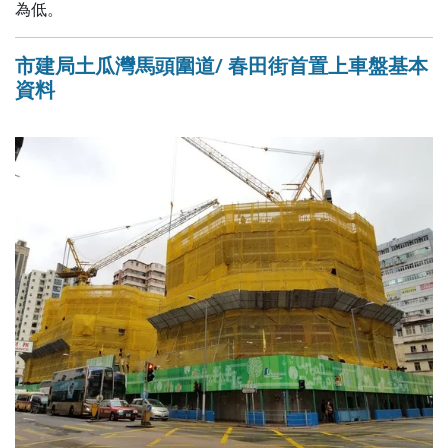
為低。
市建局土瓜灣馬頭圍道/ 春田街首置上車盤基本
資料