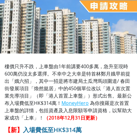
樓價只升不跌，上車盤由1年前講要400多萬，急升至現時
600萬仍沒太多選擇。不幸中之大幸是特首林鄭月娥早前提
出「娥六招」，其中一招是將市建局土瓜灣馬頭圍道/ 春田
街發展項目「煥然懿居」中的450個單位改以「港人首次置
業先導項目」（即「港人首置上車盤」）形式出售。最新公
布入場費低至HK$314萬！
MoneyHero
為你搜羅是次首置
上車盤的詳情，包括資產及入息限額等申請資格，以幫助大
家成功「上車」！
（2018年12月31日更新）
【新】
入場費低至HK$314萬