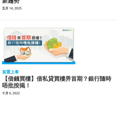
新趨勢
五月 14, 2025
首置上車
【借錢買樓】借私貸買樓畀首期？銀行隨時
唔批按揭！
十月 6, 2022