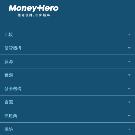
比較
私人貸款比較
借貸機構
稅季/稅務貸款
BEA 東亞銀行
資源
網上貸款
BOC 中國銀行
結餘轉戶(清卡數貸款)
如何申請個人貸款
種類
Cashing Pro 優尚信貸
銀行貸款
如何管理個人貸款
CCB(Asia) 中國建設銀行 (亞洲)
網購優惠
發卡機構
財務公司貸款
個人貸款有用資訊
Citibank 花旗銀行
精選外幣網購信用卡
免入息貸款
清卡數貸款教學
Citibank花旗銀行
資源
CNCBI 信銀國際
尊尚信用卡
免TU貸款
循環貸款教學
AE美國運通
CreFIT 維信
公司信用卡
Black Friday優惠
供應商
急借錢
個人化貸款產品推介 🔥全新
DBS星展銀行
DBS 星展銀行
電子錢包信用卡
淘寶付款方式
業主貸款
債務重組一覽
HSBC滙豐銀行
八達通自動增值信用卡
保險
DSB 大新銀行
日本遊信用卡攻略
一田購物優惠日
汽車貸款
供樓利息扣稅