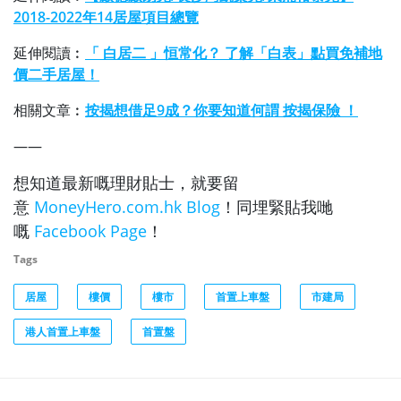
2018-2022年14居屋項目總覽
延伸閱讀︰
「 白居二 」恒常化？ 了解「白表」點買免補地
價二手居屋！
相關文章︰
按揭想借足9成？你要知道何謂 按揭保險 ！
——
想知道最新嘅理財貼士，就要留
意
MoneyHero.com.hk Blog
！同埋緊貼我哋
嘅
Facebook Page
！
Tags
居屋
樓價
樓市
首置上車盤
市建局
港人首置上車盤
首置盤