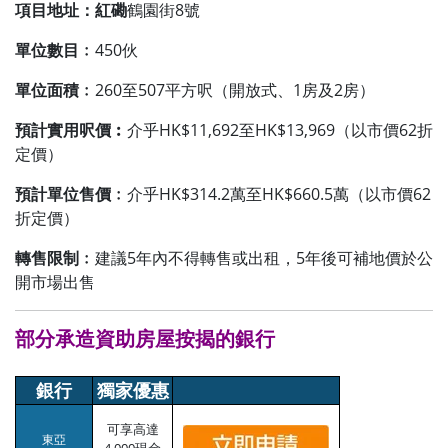
項目地址：紅磡
鶴園街8號
單位數目﹕
450伙
單位面積﹕
260至507平方呎（開放式、1房及2房）
預計實用呎價︰
介乎HK$11,692至HK$13,969（以市價62折
定價）
預計單位售價﹕
介乎HK$314.2萬至HK$660.5萬（以市價62
折定價）
轉售限制﹕
建議5年內不得轉售或出租，5年後可補地價於公
開市場出售
部分承造資助房屋按揭的銀行
銀行
獨家優惠
可享高達
東亞
4,000現金