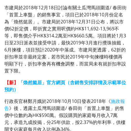
市建局於2018年12月18日討論有關土瓜灣馬頭圍道/ 春田街
「首置上車盤」的銷售事宜，項目已於2018年10月份定名
為「煥然懿居」。市建局於2018年12月31日公布，將以市
價62折定價，即折實之實用呎價約HK$11,692-13,969不
等，即售價介乎HK$314.2萬至HK$660.5萬。項目將於1月3
日至23日派表並接受申請，最快2019年3月進行攪珠抽籤，
6月揀樓，項目預計2020年中落成。市建局更透露，62折的
折扣率並非最終定案，若市民於2019年中旬揀樓時樓價再
明顯下行，折扣率會再有機會調整，而當局未有就折扣率設
置下限。
【新】
「煥然懿居」官方網頁（含銷售安排詳情及示範單位
預約）
行政長官林鄭月娥於2018年10月10日發表2018年《
施政報
告
》後，透露
土瓜灣馬頭圍道/ 春田街「首置上車盤」的售
價中位數約為HK$590萬。假設購買的家庭每月收入7萬
元，承造九成按揭，分25年供款，按2.37%的年利率，供樓
開支佔家庭每月收入比例為34%。