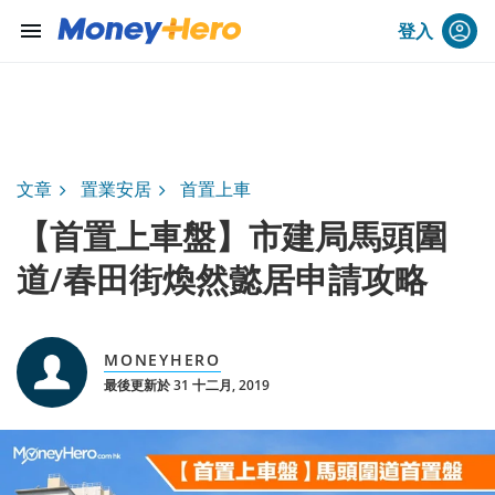
menu
登入
文章
置業安居
首置上車
【首置上車盤】市建局馬頭圍
道/春田街煥然懿居申請攻略
MONEYHERO
最後更新於 31 十二月, 2019