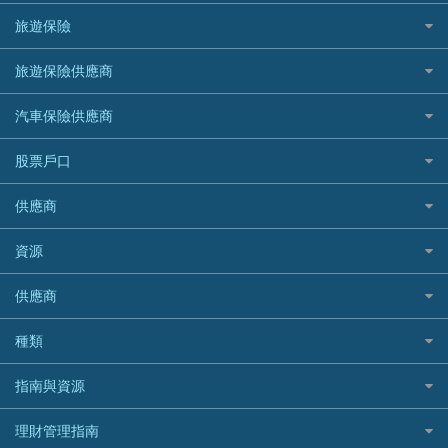
Mox
Fubon 富邦銀行
韓國遊信用卡攻略
SOGO感謝祭
旅遊保險
緊急貸款比較
旅遊保險
最佳貸款app
信銀國際
HK Finance 香港信貸
台灣遊信用卡攻略
HKTVmall優惠碼
汽車保險
最佳小額貸款比較
大新銀行
日本旅遊保險及資訊
HSBC 滙豐銀行貸款
旅遊保險供應商
機場貴賓室信用卡
交稅優惠
家居保險
易批必批貸款
恒生銀行
泰國旅遊保險及資訊
K Cash 貸款
Visa信用卡
酒店優惠碼
家傭保險
AXA 安盛
24小時貸款
汽車保險供應商
Standard Chartered渣打銀行
台灣旅遊保險及資訊
Mox 銀行
萬事達卡
機票優惠碼
寵物保險
AIG 美亞
最佳循環貸款
安信EarnMORE
韓國旅遊保險及資訊
大新汽車保險
National Resources 中潤物業按揭
銀聯信用卡
股票戶口
定期人壽保險
Allianz 安聯
AEON
歐洲旅遊保險及資訊
中銀汽車保險
OCBC 華僑銀行
高獎賞信用卡推薦
危疾保險
Allied World 世聯
富途證券
東亞銀行
供應商
越南旅遊保險及資訊
Allianz安聯汽車保險
PrimeCredit 安信信貸
酒店信用卡
年金資訊
Avo
IB盈透證券
SIM
澳洲旅遊保險及資訊
bolttech保障汽車保險
Promise 邦民日本財務
富途牛牛好唔好？
資源
樓宇火險
中國銀行
老虎證券
Airwallex信用卡
長者嘆世界
Zurich蘇黎世汽車保險
Rabbit Credit月兔信貸
Webull微牛證券好唔好？
Bolttech 保特
uSMART 盈立證券
股票戶口開戶
供應商
家庭親子遊
QBE昆士蘭汽車保險
Standard Chartered 渣打銀行
Longbridge長橋證券好唔好？
Blue Cross 藍十字
華盛証券
證券行邊間好？
全年周圍飛
平安汽車保險
UA 亞洲聯合財務
老虎證券好唔好？
銀行戶口比較
種類
中國平安
長橋證券
港股5隻高息ETF精選
手機邊份好
WeLab Bank
華盛証券好唔好？
尊尚銀行戶口
大新銀行
WeBull微牛證券
什麼是ETF？
定期存款
自駕遊比較
指南與資源
WeLend 貸款
漲樂全球通好唔好？
Citi Plus
Generali 忠意
漲樂全球通｜華泰國際
香港30大高息股排行
港元定存
相機有得保
X Wallet 貸款
IB盈透證券好唔好？
中信銀行inMotion
理財資訊
HSBC滙豐銀行
理財管理指南
OSL
黃金ETF懶人包
人民幣定存
專為孕婦設計的最佳旅遊保險
ZA Bank