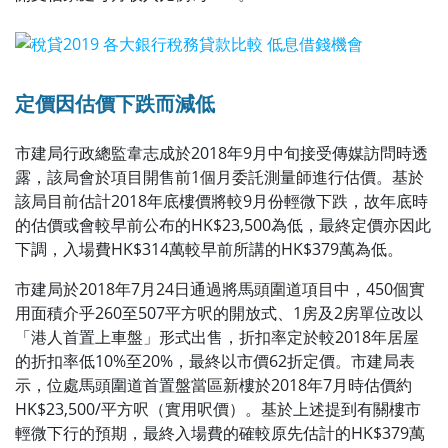
定價因估價下跌而減低
市建局行政總監
韋志成於2018年9月中旬接受傳媒訪問時透
露，該局會於項目開售前1個月委託測量師進行估價。基於
該局目前估計2018年底樓價將較9月份輕微下跌，故年底時
的估價或會較早前公布的HK$23,500為低，最終定價亦因此
下調，入場費HK$314萬較早前所講的HK$379萬為低。
市建局於2018年7月24日通過將馬頭圍道項目中，450個實
用面積介乎260至507平方呎的開放式、1房及2房單位改以
「港人首置上車盤」形式出售，折扣率定於較2018年居屋
的折扣率低10%至20%，最終以市價62折定價。
市建局表
示，位處馬頭圍道首置盤當區新樓於2018年7月時估價約
HK$23,500/平方呎（實用呎價）。基於上述提到有關樓市
輕微下行的預期，最終入場費的確較原先估計的HK$379萬