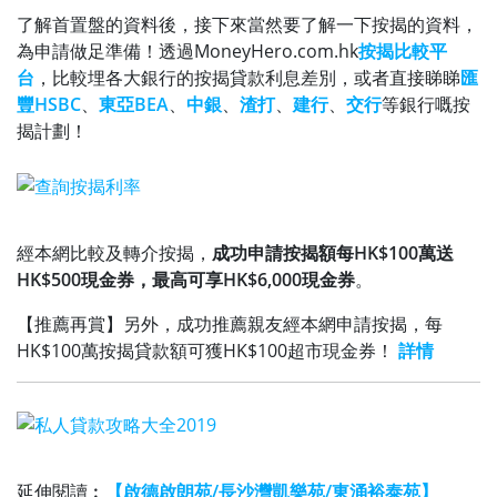
了解首置盤的資料後，接下來當然要了解一下按揭的資料，
為申請做足準備！透過MoneyHero.com.hk
按揭比較平
台
，比較埋各大銀行的按揭貸款利息差別，或者直接睇睇
匯
豐HSBC
、
東亞BEA
、
中銀
、
渣打
、
建行
、
交行
等銀行嘅按
揭計劃！
經本網比較及轉介按揭，
成功申請按揭額每HK$100萬送
HK$500現金券，最高可享HK$6,000現金券
。
【推薦再賞】另外，成功推薦親友經本網申請按揭，每
HK$100萬按揭貸款額可獲HK$100超市現金券！
詳情
延伸閱讀︰
【啟德啟朗苑/長沙灣凱樂苑/東涌裕泰苑】