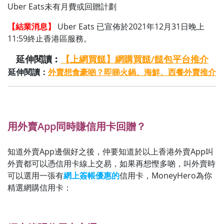
Uber Eats未有月費或回贈計劃
【結業消息】
Uber Eats 已宣佈於2021年12月31日晚上
11:59終止香港區服務。
延伸閱讀︰
【上網買餸】網購買餸/餸包平台推介
延伸閱讀：
外賣想食豪啲？即睇火鍋、海鮮、西餐外賣推介
用外賣App同時賺信用卡回贈？
知道外賣App邊個好之後，仲要知道於以上香港外賣App叫
外賣都可以憑信用卡線上交易，如果再想慳多啲，叫外賣時
可以選用一張有
網上簽帳優惠的
信用卡，MoneyHero為你
精選網購信用卡：