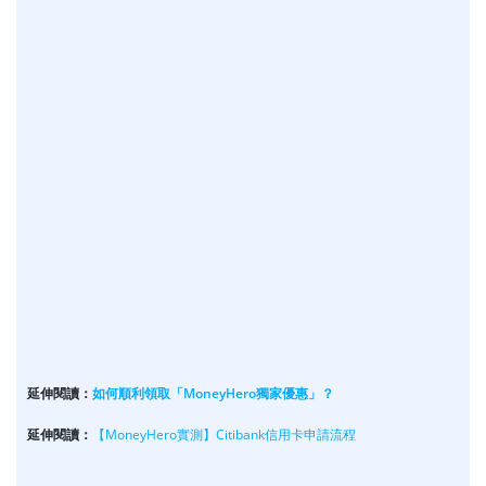
延伸閱讀：
如何順利領取「MoneyHero獨家優惠」？
延伸閱讀：
【MoneyHero實測】Citibank信用卡申請流程