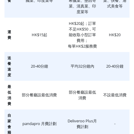
國菜、印度菜等
希臘菜、墨西哥
菜、快餐、港
食
菜、清真菜、印
式美食等
度菜等
HK$20起；訂單
不足HK$50，可
運
HK$15起
能收取小型訂單
HK$20
費
費用；
每單HK$2服務費
送
餐
20-40分鐘
平均32分鐘內
20-40分鐘
速
度
最
部分餐廳設最低
低
部分餐廳設最低消費
不設最低消費
消費
消
費
自
Deliveroo Plus月
家
pandapro 月費計劃
-
費計劃
會
籍