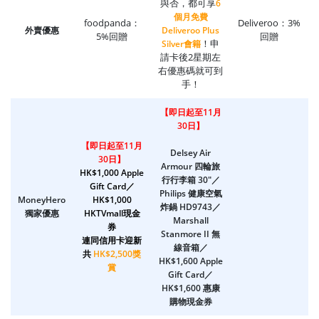
與否，都可享
6
個月免費
foodpanda：
Deliveroo：3%
外賣優惠
Deliveroo Plus
5%回贈
回贈
！申
Silver會籍
請卡後2星期左
右優惠碼就可到
手！
【
即日起至11月
30日
】
【即日起至11月
Delsey Air
30日】
Armour 四輪旅
HK$1,000 Apple
行行李箱 30"／
Gift Card／
Philips 健康空氣
MoneyHero
HK$1,00
0
炸鍋 HD9743／
獨家優惠
HKTVmall現金
Marshall
券
Stanmore II 無
連同信用卡迎新
線音箱／
共
HK$2,500獎
HK$1,600 Apple
賞
Gift Card／
HK$1,600 惠康
購物現金券