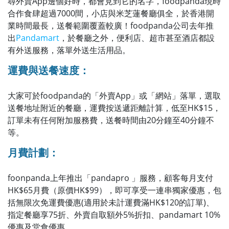
尋外賣App邊個好時，都會見到它的名字，foodpanda現時
合作食肆超過7000間，小店與米芝蓮餐廳俱全，於香港開
業時間最長，送餐範圍覆蓋較廣！foodpanda公司去年推
出
Pandamart
，於餐廳之外，便利店、超市甚至酒店都設
有外送服務，落單外送生活用品。
運費與送餐速度：
大家可於foodpanda的「外賣App」或「網站」落單，選取
送餐地址附近的餐廳，運費按送遞距離計算，低至HK$15，
訂單未有任何附加服務費，送餐時間由20分鐘至40分鐘不
等。
月費
計劃：
foonpanda上年推出「pandapro 」服務，顧客每月支付
HK$65月費（原價HK$99），即可享受一連串獨家優惠，包
括
無限次免運費優惠(適用於
未計運費滿HK$120的訂單)、
指定餐廳享75折、外賣自取額外5%折扣、pandamart 10%
優惠及堂食優惠。