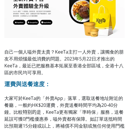
自己一個人嗌外賣太貴？KeeTa主打一人外賣，讓獨食的朋
友不用煩惱最低消費的問題。
2023年5月22日
才推出的
KeeTa，最近
已把
服務基本拓展至香港全部區域，全港十八
區的市民均可享用。
運費與送餐速度：
大家可於KeeTa的「外賣App」落單，選取送餐地址附近的
餐廳，一般約HK$20運費，外賣送餐時間平均為20-40分
鐘。比較
特别的
是，KeeTa更有獨家「準時保」服務，送餐
延誤可獲0門檻優惠券，嗌外賣都有保障。如訂單送抵時間
比預期遲15分鐘或以上，將補償不同金額或無任何使用門檻