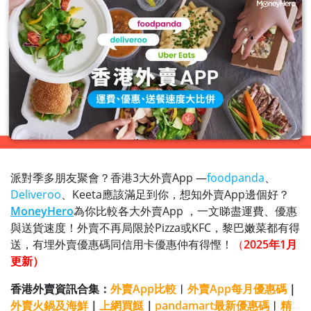
派對季多朋友聚會？香港3大外賣App —
foodpanda
、
Deliveroo
、Keeta應該滿足到你，想知外賣App邊個好？
MoneyHero
為你比較各大外賣App ，一文睇盡運費、優惠
與送貨速度！外賣不再局限於Pizza或KFC，黎巴嫩菜都有得
送，有埋外賣優惠碼同信用卡優惠仲有得慳！
（
2025年1月
更新
）
香港外賣資訊合集：
外賣App比較
︱
外賣App每月優惠碼
｜
外賣火鍋及海鮮
｜
上網買餸
｜
pandamart最新優惠碼
︱
精