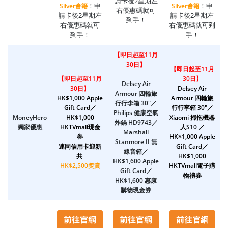
請卡後2星期左
！申
！申
Silver會籍
Silver會籍
右優惠碼就可
請卡後2星期左
請卡後2星期左
到手！
右優惠碼就可
右優惠碼就可到
到手！
手！
【
即日起至11月
30日
】
【即日起至11月
【即日起至11月
30日】
Delsey Air
30日】
Delsey Air
Armour 四輪旅
HK$1,000 Apple
Armour 四輪旅
行行李箱 30"／
Gift Card／
行行李箱 30"／
Philips 健康空氣
MoneyHero
HK$1,00
0
Xiaomi 掃拖機器
炸鍋 HD9743／
獨家優惠
HKTVmall現金
人S10 ／
Marshall
券
HK$1,000 Apple
Stanmore II 無
連同信用卡迎新
Gift Card／
線音箱／
共
HK$1,000
HK$1,600 Apple
HK$2,500獎賞
HKTVmall電子購
Gift Card／
物禮券
HK$1,600 惠康
購物現金券