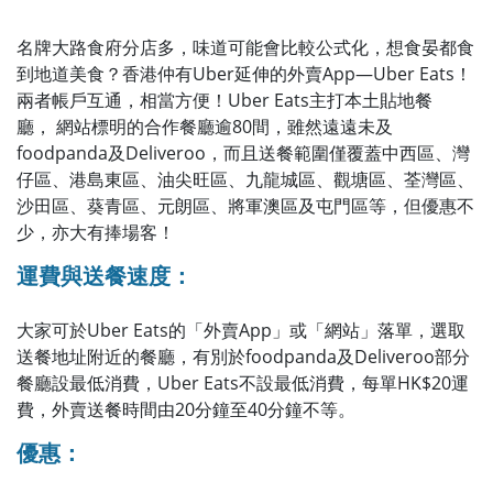
名牌大路食府分店多，味道可能會比較公式化，想食晏都食
到地道美食？香港仲有Uber延伸的外賣App—Uber Eats！
兩者帳戶互通，相當方便！Uber Eats主打本土貼地餐
廳， 網站標明的合作餐廳逾80間，雖然遠遠未及
foodpanda及Deliveroo，而且送餐範圍僅覆蓋中西區、灣
仔區、港島東區、油尖旺區、九龍城區、觀塘區、荃灣區、
沙田區、葵青區、元朗區、將軍澳區及屯門區等，但優惠不
少，亦大有捧場客！
運費與送餐速度：
大家可於Uber Eats的「外賣App」或「網站」落單，選取
送餐地址附近的餐廳，有別於foodpanda及Deliveroo部分
餐廳設最低消費，Uber Eats不設最低消費，每單HK$20運
費，外賣送餐時間由20分鐘至40分鐘不等。
優惠：