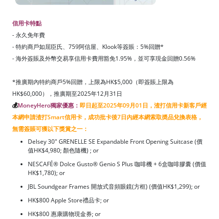
信用卡特點
- 永久免年費
- 特約商戶如屈臣氏、759阿信屋、Klook等簽賬：5%回贈*
- 海外簽賬及外幣交易享信用卡費用豁免1.95%，並可享現金回贈0.56%
*推廣期內特約商戶5%回贈，上限為HK$5,000（即簽賬上限為
HK$60,000），推廣期至2025年12月31日
💰
MoneyHero獨家優惠：
即日起至2025年09月01日，渣打信用卡新客戶經
本網申請渣打Smart信用卡，成功批卡後7日內經本網索取奬品兌換表格，
無需簽賬可獲以下獎賞之一：
Delsey 30" GRENELLE SE Expandable Front Opening Suitcase (價
值HK$4,980; 顏色隨機) ; or
NESCAFÉ® Dolce Gusto® Genio S Plus 咖啡機 + 6盒咖啡膠囊 (價值
HK$1,780); or
JBL Soundgear Frames 開放式音頻眼鏡(方框) (價值HK$1,299); or
HK$800 Apple Store禮品卡; or
HK$800 惠康購物現金券; or