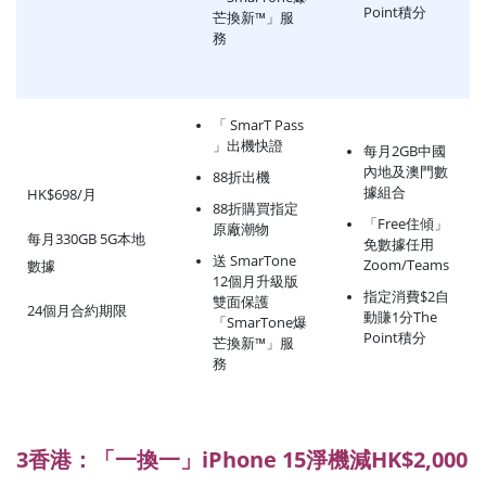
Point積分
芒換新™」服
務
「 SmarT Pass
」出機快證
每月2GB中國
內地及澳門數
88折出機
據組合
HK$698/月
88折購買指定
「Free住傾」
原廠潮物
每月330GB 5G本地
免數據任用
送 SmarTone
Zoom/Teams
數據
12個月升級版
指定消費$2自
雙面保護
24個月合約期限
動賺1分The
「SmarTone爆
Point積分
芒換新™」服
務
3香港：「一換一」iPhone 15淨機減HK$2,000