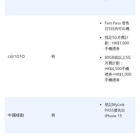
Fast Pass 發售
日5日內可出機
指定5G月費計
劃：HK$1,000
手機禮券
csl/1O1O
有
80GB或以上5G
月費計劃：
HK$4,500手機
禮券+HK$1,000
手機禮券
登記MyLink
PASS優先出
中國移動
有
iPhone 15