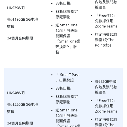
內地及澳門數
88折出機
據組合
HK$398/月
88折購買指定
「Free住傾」
原廠潮物
每月180GB 5G本地
免數據任用
送 SmarTone
Zoom/Teams
數據
12個月升級版
指定消費$2自
雙面保護
24個月合約期限
動賺1分The
「SmarTone爆
Point積分
芒換新™」服
務
「 SmarT Pass
」出機快證
每月2GB中國
內地及澳門數
88折出機
據組合
HK$468/月
88折購買指定
「Free住傾」
原廠潮物
每月220GB 5G本地
免數據任用
送 SmarTone
Zoom/Teams
數據
12個月升級版
指定消費$2自
雙面保護
24個月合約期限
動賺1分The
「SmarTone爆