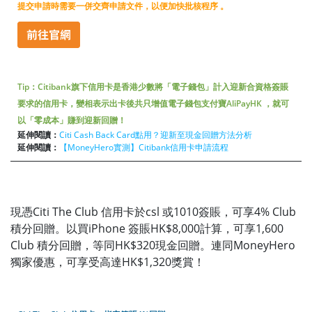
提交申請時需要一併交齊申請文件，以便加快批核程序 。
Tip：Citibank旗下信用卡是香港少數將「電子錢包」計入迎新合資格簽賬
要求的信用卡，變相表示出卡後共只增值電子錢包支付寶AliPayHK ，就可
以「零成本」賺到迎新回贈！
延伸閱讀：
Citi Cash Back Card點用？迎新至現金回贈方法分析
延伸閱讀：
【MoneyHero實測】Citibank信用卡申請流程
現憑Citi The Club 信用卡於csl 或1010簽賬，可享4% Club
積分回贈。以買iPhone 簽賬HK$8,000計算，可享1,600
Club 積分回贈，等同HK$320現金回贈。連同MoneyHero
獨家優惠，可享受高達HK$1,320獎賞！