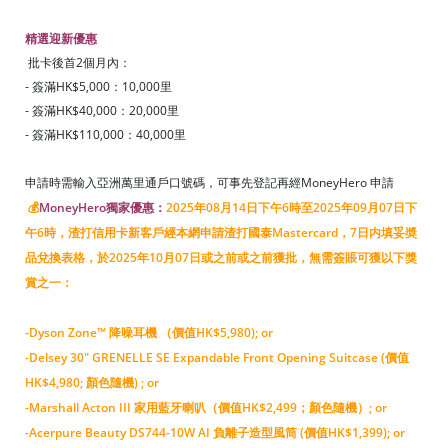
精選迎新優惠
批卡後首2個月內：
- 簽滿HK$
5,000
：10,000里
- 簽滿HK$40,000：20,000里
- 簽滿HK$110,000：40,000里
申請時需輸入亞洲萬里通戶口號碼，可事先登記再經MoneyHero 申請
💰
MoneyHero獨家優惠：
2025年08月14日下午6時至2025年09月07日下
午6時
，渣打信用卡新客戶經本網申請渣打國泰Mastercard，7日内填妥奬
品兌換表格，於2025年10月07日或之前或之前獲批，無需簽賬可獲以下獎
賞之一：
-Dyson Zone™ 降噪耳機 （價值HK$5,980); or
-Delsey 30" GRENELLE SE Expandable Front Opening Suitcase (價值
HK$4,980; 顏色隨機) ; or
-Marshall Acton III 家用藍牙喇叭（價值HK$2,499；顏色隨機）; or
-Acerpure Beauty DS744-10W AI 負離子造型風筒 (價值HK$1,399); or