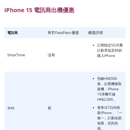
iPhone 15 電訊商出機優惠
有冇FassPass 優惠
優惠詳情
電訊商
訂閱指定5G月費
計劃享低至88折
SmarTone
沒有
購入iPhone
預繳HK$500
後，以舊機換取
新機，iPhone
15淨機可減
HK$2,000。
發售日7日內有
3HK
有
新iPhone，「一
換一」計劃名額
有限，先到先
得。