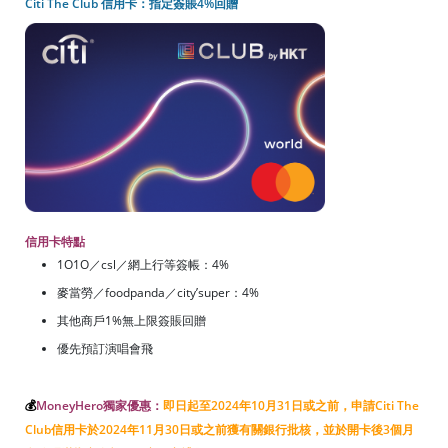
Citi The Club 信用卡：指定簽賬4%回贈
信用卡特點
1O1O／csl／網上行等簽帳：4%
麥當勞／foodpanda／city’super：4%
其他商戶1%無上限簽賬回贈
優先預訂演唱會飛
💰
MoneyHero獨家優惠：
即日起至2024年10月31日或之前，申請Citi The
Club信用卡於2024年11月30日或之前獲有關銀行批核，並於開卡後3個月