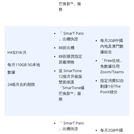
芒換新™」服
務
「 SmarT Pass
」出機快證
每月2GB中國
內地及澳門數
88折出機
據組合
HK$318/月
88折購買指定
「Free住傾」
原廠潮物
每月110GB 5G本地
免數據任用
送 SmarTone
Zoom/Teams
數據
12個月升級版
指定消費$2自
雙面保護
24個月合約期限
動賺1分The
「SmarTone爆
Point積分
芒換新™」服
務
「 SmarT Pass
」出機快證
每月2GB中國