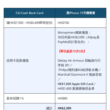
Citi Cash Back Card
買iPhone 15可獲獎賞
滿HK$7,500 - HK$9,499即時折扣
HK$700
MoneyHero獨家優惠：
30日內簽HK$2,000（Alipay及
PayMe亦計算在內）：
【即日起至10月3日】
信用卡迎新優惠
Delsey Air Armour 四輪旅行行
李箱 30"／
Philips飛利浦RO純淨飲水機／
Marshall Stanmore II 無線音箱
／
／
HK$1,600 Apple Gift Card
HK$1,600 惠康購物現金券
基本回贈1％
HK$80
總計
HK$2,380