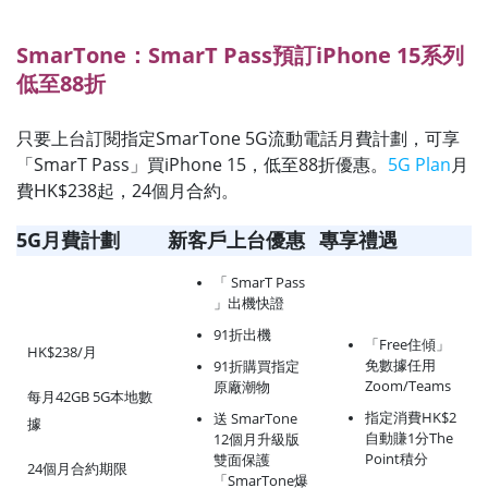
SmarTone：SmarT Pass預訂iPhone 15系列
低至88折
只要上台訂閱指定SmarTone 5G流動電話月費計劃，可享
「SmarT Pass」買iPhone 15，低至88折優惠。
5G Plan
月
費HK$238起，24個月合約。
5G月費計劃
新客戶上台優惠
專享禮遇
「 SmarT Pass
」出機快證
91折出機
「Free住傾」
HK$238/月
免數據任用
91折購買指定
Zoom/Teams
原廠潮物
每月42GB 5G本地數
指定消費HK$2
送 SmarTone
據
自動賺1分The
12個月升級版
Point積分
雙面保護
24個月合約期限
「SmarTone爆