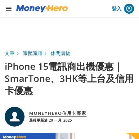
menu
登入
文章
識慳識賺
休閒購物
iPhone 15電訊商出機優惠｜
SmarTone、3HK等上台及信用
卡優惠
MONEYHERO信用卡專家
最後更新於 20 一月, 2025