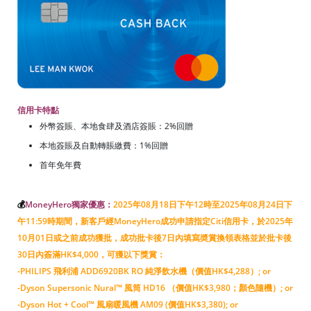
信用卡特點
外幣簽賬、本地食肆及酒店簽賬：2%回贈
本地簽賬及自動轉賬繳費：1%回贈
首年免年費
💰
MoneyHero獨家優惠：
2025年08月18日下午12時至2025年08月24日下
午11:59時期間，新客戶經MoneyHero成功申請指定Citi信用卡，於2025年
10月01日或之前成功獲批，成功批卡後7日內填寫奬賞換領表格並於批卡後
30日內簽滿HK$4,000，可獲以下獎賞：
-PHILIPS 飛利浦 ADD6920BK RO 純淨飲水機（價值HK$4,288）; or
-Dyson Supersonic Nural™ 風筒 HD16 （價值HK$3,980；顏色隨機）; or
-Dyson Hot + Cool™ 風扇暖風機 AM09 (價值HK$3,380); or