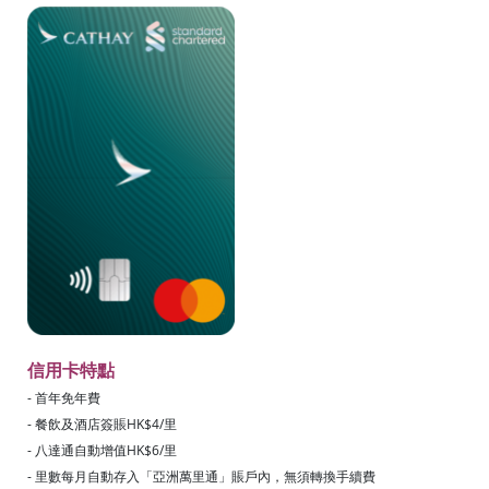
信用卡特點
- 首年免年費
- 餐飲及酒店簽賬HK$4/里
- 八達通自動增值HK$6/里
- 里數每月自動存入「亞洲萬里通」賬戶內，無須轉換手續費