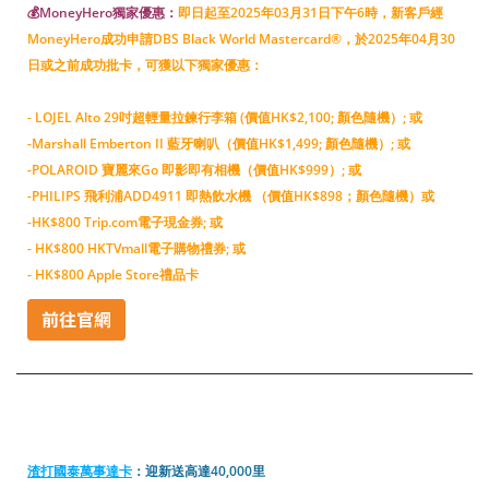
💰MoneyHero獨家優惠：
即日起至2025年03月31日下午6時，新客戶經
MoneyHero成功申請DBS Black World Mastercard®，於2025年04月30
日或之前成功批卡，可獲以下獨家優惠：
-
LOJEL Alto 29吋超輕量拉鍊行李箱 (價值HK$2,100; 顏色隨機）;
或
-
Marshall Emberton II 藍牙喇叭（價值HK$1,499; 顏色隨機）;
或
-
POLAROID 寶麗來Go 即影即有相機（價值HK$999）;
或
-
PHILIPS 飛利浦ADD4911 即熱飲水機 （價值HK$898；顏色隨機）
或
-
HK$800 Trip.com電子現金券; 或
- HK$800 HKTVmall電子購物禮券; 或
- HK$800 Apple Store禮品卡
渣打國泰萬事達卡
：迎新送高達40,000里