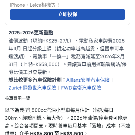
iPhone、Leica相機等！
立即投保
2025-2026更新重點
油價波動（現約HK$25-27/L）、電動私家車牌費2025
年11月1日起分級上調（額定功率越高越貴，但舊車可享
過渡期）、電動車「一換一」稅務寬減延至2026年3月
31日（上限HK$58,500）。建議買車前用運輸署網站/保
險比價工具查最新。
想比較更多汽車保險計劃：
Allianz安聯汽車保險
︱
Zurich蘇黎世汽車保險
︱
FWD富衛汽車保險
養車費用一覽
以下為典型1,500cc汽油小型車每月估計（假設每日
30km、經驗司機、無大修），2026年油價/停車費可能更
高。
綜合各項開支，
現時養車每月基本「落地」成本（不連
供車）介乎
HK
$6,800 至 HK$
9,500
。