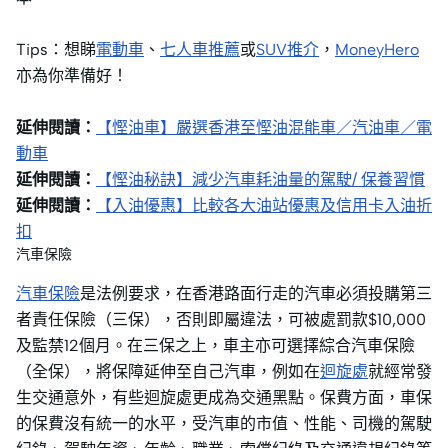
Tips：想睇
電動車
、
七人車推薦
或
SUV推介
，
MoneyHero
亦為你準備好！
延伸閱讀：
【慳油車】嚴選香港至慳油混能車／汽油車／電
動車
延伸閱讀：
【慳油秘訣】減少汽車耗油量的駕駛/ 保養習慣
延伸閱讀：
【入油優惠】比較各大油站優惠及信用卡入油折
扣
汽車保險
汽車保險
是法例要求，在香港路面行走的汽車必須投購第三
者責任保險（三保），否則即屬違法，可被處罰款$10,000
及監禁12個月。在三保之上，車主亦可選擇綜合汽車保險
（全保），將保障延伸至自己汽車，例如在
迴旋處
就經常發
生交通意外，有些迴旋處更成為交通黑點。保費方面，車保
的保費沒有統一的水平，受汽車的市值、性能、司機的駕駛