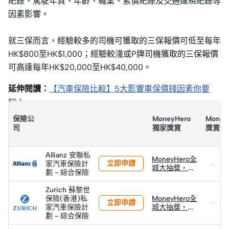
紀錄、駕駛年資、年齡、職業、索償紀綠及交通違規紀錄等
因素影響。
就三保而言，經驗較多的司機可獲取的三保報價可低至每年
HK$800至HK$1,000；經驗較淺或P牌司機獲取的三保報價
可高達每年HK$20,000至HK$40,000。
延伸閱讀：
【汽車保險比較】5大影響車保價錢因素你要
知！
保險公
MoneyHero
Money
司
獨家獎賞
獎賞價
Allianz 安聯私
MoneyHero全
立即申請
家汽車保險計
-
城大抽獎，投
劃 - 綜合保險
保贏取Lexus
LBX Active+
Zurich 蘇黎世
及 總值港元
保險(香港)私
MoneyHero全
立即申請
80萬+獎品!
-
家汽車保險計
城大抽獎，投
劃 - 綜合保險
保贏取Lexus
LBX Active+