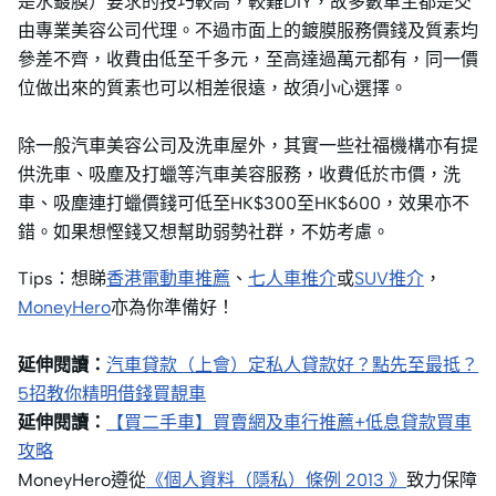
是水鍍膜）要求的技巧較高，較難DIY，故多數車主都是交
由專業美容公司代理。不過市面上的鍍膜服務價錢及質素均
參差不齊，收費由低至千多元，至高達過萬元都有，同一價
位做出來的質素也可以相差很遠，故須小心選擇。
除一般汽車美容公司及洗車屋外，其實一些社福機構亦有提
供洗車、吸塵及打蠟等汽車美容服務，收費低於市價，洗
車、吸塵連打蠟價錢可低至HK$300至HK$600，效果亦不
錯。如果想慳錢又想幫助弱勢社群，不妨考慮。
Tips：想睇
香港電動車推薦
、
七人車推介
或
SUV推介
，
MoneyHero
亦為你準備好！
延伸閱讀：
汽車貸款（上會）定私人貸款好？點先至最抵？
5招教你精明借錢買靚車
延伸閱讀：
【買二手車】買賣網及車行推薦+低息貸款買車
攻略
MoneyHero遵從
《個人資料（隱私）條例 2013 》
致力保障