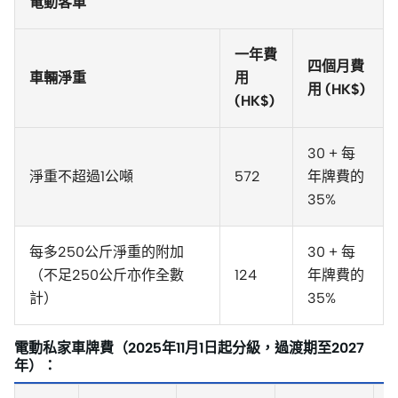
電動客車
一年費
四個月費
車輛淨重
用
用 (HK$)
(HK$)
30 + 每
淨重不超過1公噸
572
年牌費的
35%
每多250公斤淨重的附加
30 + 每
（不足250公斤亦作全數
124
年牌費的
計）
35%
電動私家車牌費（2025年11月1日起分級，過渡期至2027
年）：