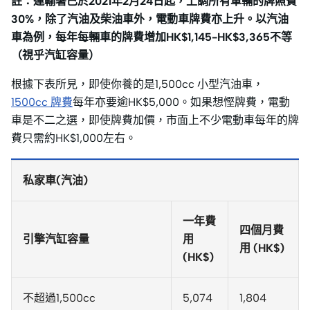
註：運輸署已於2021年2月24日起，上調所有車輛的牌照費
30%，除了汽油及柴油車外，電動車牌費亦上升。以汽油
車為例，每年每輛車的牌費增加HK$1,145-HK$3,365不等
（視乎汽缸容量）
根據下表所見，即使你養的是1,500cc 小型汽油車，
1500cc 牌費
每年亦要逾HK$5,000。如果想慳牌費，電動
車是不二之選，即使牌費加價，市面上不少電動車每年的牌
費只需約HK$1,000左右。
私家車(汽油)
一年費
四個月費
引擎汽缸容量
用
用 (HK$)
(HK$)
不超過1,500cc
5,074
1,804