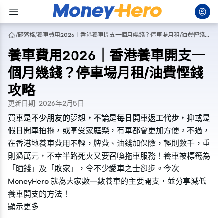
/
部落格
/
養車費用2026｜香港養車開支一個月幾錢？停車場月租/油費慳錢攻略
養車費用2026｜香港養車開支一
個月幾錢？停車場月租/油費慳錢
攻略
更新日期
:
2026年2月5日
買車是不少朋友的夢想，不論是每日開車返工代步，抑或是
買車是不少朋友的夢想，不論是每日開車返工代步，抑或是
假日開車拍拖，或享受家庭樂，有車都會更加方便。不過，
假日開車拍拖，或享受家庭樂，有車都會更加方便。不過，
在香港地養車費用不輕，牌費、油錢加保險，輕則數千，重
在香港地養車費用不輕，牌費、油錢加保險，輕則數千，重
則過萬元，不幸半路死火又要召喚拖車服務！養車被標籤為
則過萬元，不幸半路死火又要召喚拖車服務！養車被標籤為
「晒錢」及「敗家」，令不少愛車之士卻步。今次
「晒錢」及「敗家」，令不少愛車之士卻步。今次
MoneyHero 就為大家數一數養車的主要開支，並分享減低
MoneyHero 就為大家數一數養車的主要開支，並分享減低
養車開支的方法！
養車開支的方法！
顯示更多