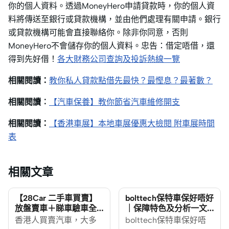
你的個人資料。透過MoneyHero申請貸款時，你的個人資
料將傳送至銀行或貸款機構，並由他們處理有關申請。銀行
或貸款機構可能會直接聯絡你。除非你同意，否則
MoneyHero不會儲存你的個人資料。忠告：借定唔借，還
得到先好借！
各大財務公司查詢及投訴熱線一覽
相關閱讀：
教你私人貸款點借先最快？最慳息？最著數？
相關閱讀︰
【汽車保養】教你節省汽車維修開支
相關閱讀：
【香港車展】本地車展優惠大檢閱 附車展時間
表
相關文章
【28Car 二手車買賣】
bolttech保特車保好唔好
放盤賣車＋睇車驗車全
｜保障特色及分析一文
攻略｜新手買賣二手車
睇清
香港人買賣汽車，大多
bolttech保特車保好唔
必讀