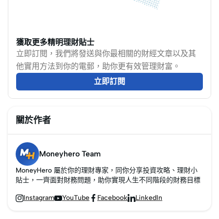
車身尺寸適中、引擎排
造成負面影響，甚至導
量1,500 c.c.以下，操控
致索償被拒。
靈活，非常適合新手駕
MoneyHero將分享車禍
駛。所有車款二手價均
後應避免說的7句話，並
獲取更多精明理財貼士
在10萬港幣以下，讓你
提供實用的應對建議，
立即訂閱，我們將發送與你最相關的財經文章以及其
輕鬆上車，無需為保
幫助你保護自身權益，
他實用方法到你的電郵，助你更有效管理財富。
險、停車場等額外開支
同時提升你的保險索償
立即訂閱
過分擔憂！
成功率！
關於作者
Moneyhero Team
MoneyHero 屬於你的理財專家，同你分享投資攻略、理財小
貼士，一齊面對財務問題，助你實現人生不同階段的財務目標
Instagram
YouTube
Facebook
LinkedIn



