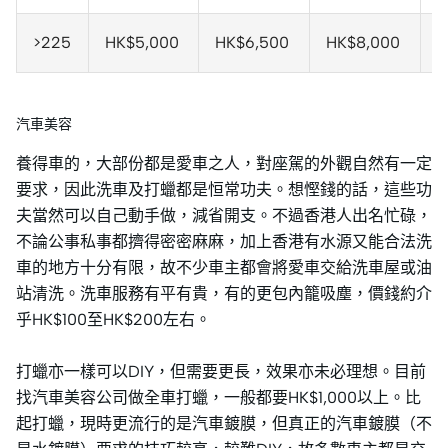
>225
HK$5,000
HK$6,500
HK$8,000
H
汽車美容
養得車的，大部份都是愛車之人，對座駕的外觀自然有一定
要求，因此洗車及打蠟都是恒常功夫。想慳錢的話，這些功
夫當然可以自己動手做，減省開支。不過香港人出名忙碌，
不論公事私事都擠得密密麻麻，加上香港有水源又能合法洗
車的地方十分有限，故不少車主都會將愛車交給洗車屋或油
站清洗。洗車服務有平有貴，有的更包內籠吸塵，價錢約介
乎HK$100至HK$200左右。
打蠟亦一樣可以DIY，但需要更長，效果亦未必理想。目前
找汽車美容公司做全車打蠟，一般都要HK$1,000以上。比
起打蠟，現時更流行的是汽車鍍膜，但真正的汽車鍍膜（不