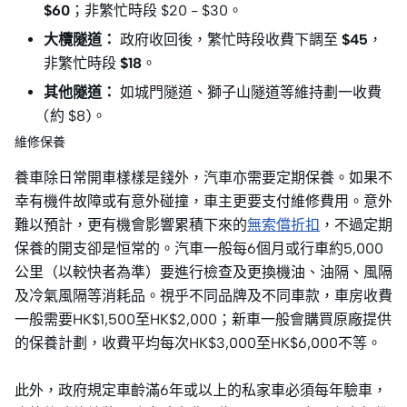
$60
；非繁忙時段 $20 - $30。
大欖隧道：
政府收回後，繁忙時段收費下調至
$45
，
非繁忙時段
$18
。
其他隧道：
如城門隧道、獅子山隧道等維持劃一收費
(約 $8)。
維修保養
養車除日常開車樣樣是錢外，汽車亦需要定期保養。如果不
幸有機件故障或有意外碰撞，車主更要支付維修費用。意外
難以預計，更有機會影響累積下來的
無索償折扣
，不過定期
保養的開支卻是恒常的。汽車一般每6個月或行車約5,000
公里（以較快者為準）要進行檢查及更換機油、油隔、風隔
及冷氣風隔等消耗品。視乎不同品牌及不同車款，車房收費
一般需要HK$1,500至HK$2,000；新車一般會購買原廠提供
的保養計劃，收費平均每次HK$3,000至HK$6,000不等。
此外，政府規定車齡滿6年或以上的私家車必須每年驗車，