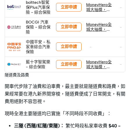
bolttech智駕
及 總值港元
MoneyHero全
立即申請
保Plus汽車保
80萬+獎品!
-
城大抽獎，投
險 - 綜合保險
保贏取Lexus
LBX Active+
BOCGI 汽車
及 總值港元
MoneyHero全
立即申請
保險 - 綜合保
-
80萬+獎品!
城大抽獎，投
險
保贏取Lexus
LBX Active+
中國平安 - 私
及 總值港元
立即申請
家車綜合汽車
-
-
80萬+獎品!
保險
藍十字智駕樂
MoneyHero全
立即申請
-
- 綜合保險
城大抽獎，投
保贏取Lexus
隧道費及路費
LBX Active+
及 總值港元
開車代步除了油費和泊車費，最主要就是隧道費和路費，如
80萬+獎品!
果經常要在港九新界間穿梭，隧道費便成了日常開支，有關
費用絕對不容忽視。
現時全港主要隧道均已實施「不同時段不同收費」：
三隧 (西隧/紅隧/東隧)：
繁忙時段私家車收費
$40 -