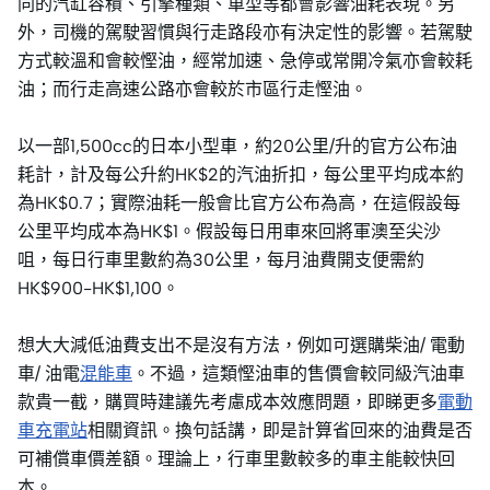
同的汽缸容積、引擎種類、車型等都會影響油耗表現。另
外，司機的駕駛習慣與行走路段亦有決定性的影響。若駕駛
方式較溫和會較慳油，經常加速、急停或常開冷氣亦會較耗
油；而行走高速公路亦會較於市區行走慳油。
以一部1,500cc的日本小型車，約20公里/升的官方公布油
耗計，計及每公升約HK$2的汽油折扣，每公里平均成本約
為HK$0.7；實際油耗一般會比官方公布為高，在這假設每
公里平均成本為HK$1。假設每日用車來回將軍澳至尖沙
咀，每日行車里數約為30公里，每月油費開支便需約
HK$900-HK$1,100。
想大大減低油費支出不是沒有方法，例如可選購柴油/ 電動
車/ 油電
混能車
。不過，這類慳油車的售價會較同級汽油車
款貴一截，購買時建議先考慮成本效應問題，即睇更多
電動
車充電站
相關資訊。換句話講，即是計算省回來的油費是否
可補償車價差額。理論上，行車里數較多的車主能較快回
本。