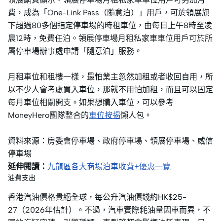
費，成為「One-Link Pass（隨意泊）」用戶，可於領展​旗
下超過80多個指定停車場的時租車位，由每日上午8時至凌
晨12時，免費任泊。領展​停車場月租私家車車位用戶可於所
屬停車場辦事處申請「隨意泊」服務。
月租車位和租樓一樣，最怕業主忽然加租或者收回自用，所
以不少人會考慮買入車位，那就不用怕加租，而且可以固定
每月車位相關開支。如果想購入車位，可以參考
MoneyHero團隊整合的
車位按揭
懶人包。
資料來源：房委會停車場、政府停車場、領展停車場、威信
停車場
延伸閱讀：
九龍區各大商場泊車收費+優惠一覽
油費支出
香港汽油價格貴絕全球，每公升汽油價錢約HK$25-
27（2026年估計）。不過，汽車實際耗油量因車而異，不