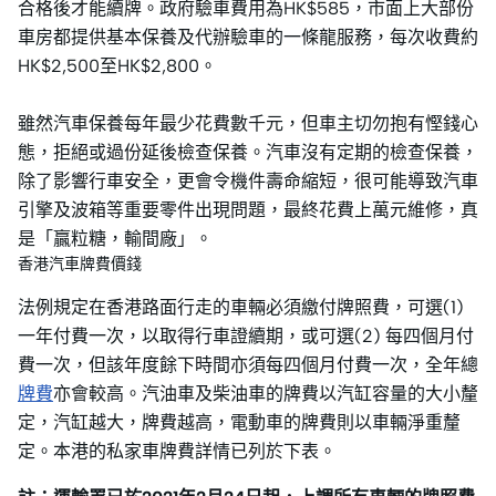
合格後才能續牌。政府驗車費用為HK$585，市面上大部份
車房都提供基本保養及代辦驗車的一條龍服務，每次收費約
HK$2,500至HK$2,800。
雖然汽車保養每年最少花費數千元，但車主切勿抱有慳錢心
態，拒絕或過份延後檢查保養。汽車沒有定期的檢查保養，
除了影響行車安全，更會令機件壽命縮短，很可能導致汽車
引擎及波箱等重要零件出現問題，最終花費上萬元維修，真
是「贏粒糖，輸間廠」。
香港汽車牌費價錢
法例規定在香港路面行走的車輛必須繳付牌照費，可選(1)
一年付費一次，以取得行車證續期，或可選(2) 每四個月付
費一次，但該年度餘下時間亦須每四個月付費一次，全年總
牌費
亦會較高。汽油車及柴油車的牌費以汽缸容量的大小釐
定，汽缸越大，牌費越高，電動車的牌費則以車輛淨重釐
定。本港的私家車牌費詳情已列於下表。