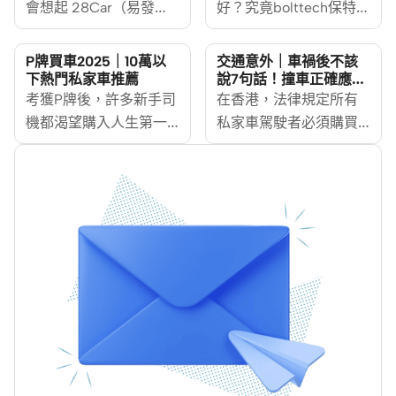
會想起 28Car（易發車
好？究竟bolttech保特車
網）。本文一文教你由
保包含什麼保障？相信
28Car 註冊、放盤賣
好多準備投購汽車保險
P牌買車2025｜10萬以
交通意外｜車禍後不該
車，到買家如何睇車、
的車主都非常想知道。
下熱門私家車推薦
說7句話！撞車正確應對
步驟
驗車、避開買賣陷阱，
考獲P牌後，許多新手司
其實要分析一份車保，
在香港，法律規定所有
並比較各大二手車平台
機都渴望購入人生第一
不只是格價鬥平就可
私家車駕駛者必須購買
的特色，適合第一次在
輛車，體驗做車主的樂
以，當中所包括的保障
汽車保險
28Car 買賣二手車的
趣。然而，作為新手司
都非常重要！
[https://www.moneyhero.co
你。
機，路面經驗尚淺，泊
MoneyHero幫大家就
insurance]，以應對交通
車或駕駛時稍不留神可
bolttech保特「智駕保
意外後的索償或第三方
能導致車身刮花或小碰
Plus」汽車保險保障逐
索償需求。當發生車禍
撞。因此，選擇一部易
一詳細分析！
時，保險公司會進行公
於操控、保養成本低且
正的調查，確保無責任
價格實惠的「P牌車」至
方獲得應有的賠償。然
關重要。MoneyHero精
而，意外發生後，若不
心整理，推薦12款適合P
小心說了不恰當的話，
牌新手的熱門私家車，
可能會對你的保險索償