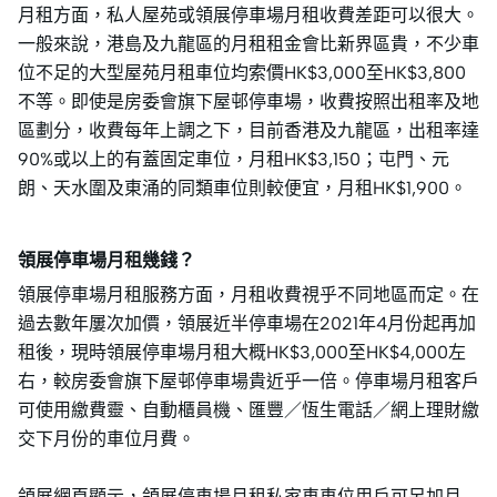
月租方面，私人屋苑或領展停車場月租收費差距可以很大。
一般來說，港島及九龍區的月租租金會比新界區貴，不少車
位不足的大型屋苑月租車位均索價HK$3,000至HK$3,800
不等。即使是房委會旗下屋邨停車場，收費按照出租率及地
區劃分，收費每年上調之下，目前香港及九龍區，出租率達
90%或以上的有蓋固定車位，月租HK$3,150；屯門、元
朗、天水圍及東涌的同類車位則較便宜，月租HK$1,900。
領展停車場月租幾錢？
領展停車場月租服務方面，月租收費視乎不同地區而定。在
過去數年屢次加價，領展近半停車場在2021年4月份起再加
租後，現時領展停車場月租大概HK$3,000至HK$4,000左
右，較房委會旗下屋邨停車場貴近乎一倍。停車場月租客戶
可使用繳費靈、自動櫃員機、匯豐／恆生電話／網上理財繳
交下月份的車位月費。
領展網頁顯示，領展停車場月租私家車車位用戶可另加月