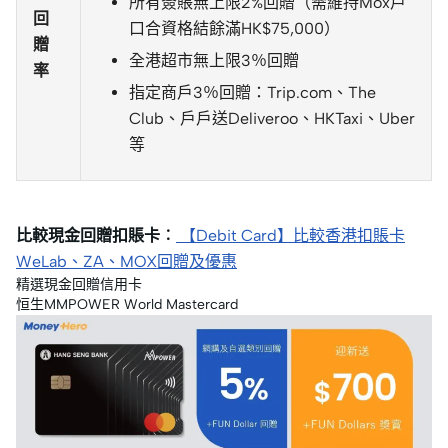
所有簽賬無上限2%回贈（需維持Mox戶
回
口合資格結餘滿HK$75,000）
贈
全港超市無上限3％回贈
率
指定商戶3％回贈：Trip.com、The
Club、戶戶送Deliveroo、HKTaxi、Uber
等
比較現金回贈扣賬卡︰
【Debit Card】比較香港扣賬卡
WeLab、ZA、MOX回贈及優惠
精選現金回贈信用卡
恒生MMPOWER World Mastercard