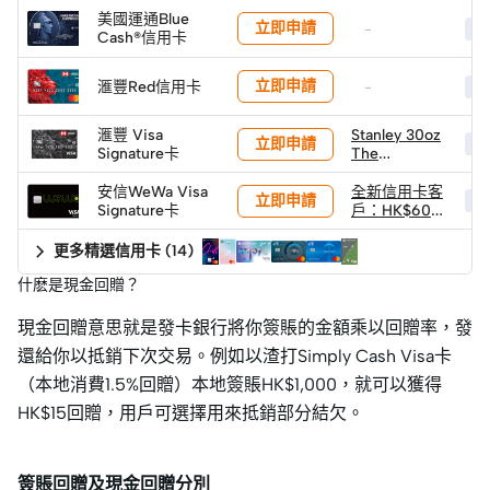
美國運通Blue
立即申請
-
HK
Cash®信用卡
立即申請
滙豐Red信用卡
-
HK
滙豐 Visa
Stanley 30oz
立即申請
HK
Signature卡
The
Quencher
H2.0
安信WeWa Visa
全新信用卡客
立即申請
HK
Flowstate™
Signature卡
戶：HK$600
吸管杯 (價值
獨家迎新禮遇
HK$315)
更多精選信用卡
(
14
)
什麽是現金回贈？
現金回贈意思就是發卡銀行將你簽賬的金額乘以回贈率，發
還給你以抵銷下次交易。例如以渣打Simply Cash Visa卡
（本地消費1.5%回贈）本地簽賬HK$1,000，就可以獲得
HK$15回贈，用戶可選擇用來抵銷部分結欠。
簽賬回贈及現金回贈分別