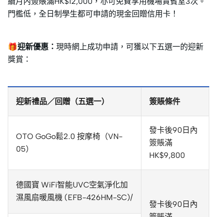
續月內簽賬滿HK$12,000，亦可免費享用機場貴賓室3次。
門檻低，全日制學生都可申請的現金回贈信用卡！
🎁迎新優惠：
現時網上成功申請，可獲以下五選一的迎新
獎賞：
迎新禮品／回贈（五選一）
簽賬條件
發卡後90日內
OTO GoGo鬆2.0 按摩椅（VN-
簽賬滿
05）
HK$9,800
德國寶 WiFi智能UVC空氣淨化加
濕風扇暖風機 (EFB-426HM-SC)/
發卡後90日內
簽賬滿