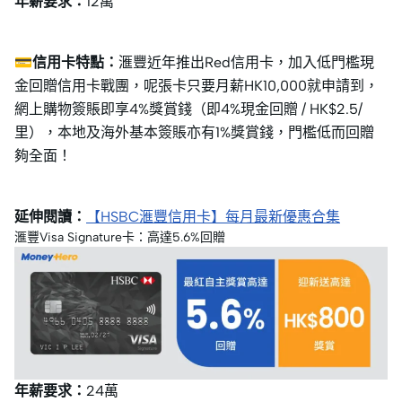
年薪要求：
12萬
💳信用卡特點：
滙豐近年推出Red信用卡，加入低門檻現
金回贈信用卡戰團，呢張卡只要月薪HK10,000就申請到，
網上購物簽賬即享4%獎賞錢（即4%現金回贈 / HK$2.5/
里），本地及海外基本簽賬亦有1%獎賞錢，門檻低而回贈
夠全面！
延伸閱讀：
【HSBC滙豐信用卡】每月最新優惠合集
滙豐Visa Signature卡：高達5.6%回贈
年薪要求：
24萬