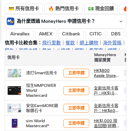
💳 所有信用卡
🔥 熱門信用卡
💵 現金回饋
🍎
為什麼透過 MoneyHero 申請信用卡？
Airwallex
AMEX
Citibank
CITIC
DBS
信用卡比較合集：
飛行里數
｜
餐飲
｜
網上購物
｜
海外簽賬
｜
學生
｜
家庭主婦
｜
尊尚
｜
八達通
｜
銀聯
｜
貴賓室
｜
網購
｜
MoneyHero
Mo
信用卡
獨家獎賞
獎
HK$800
立即申請
渣打Smart信用卡
HK
Apple Store
禮品卡
恒生MMPOWER
全新信用卡客
立即申請
World
HK
戶 : HK$1,000
Mastercard
現金回贈 (經
轉數快)
安信EarnMORE銀
全新信用卡客
立即申請
HK
聯鑽石卡
戶：HK$600
獨家迎新禮遇
sim World
HK$1,000 現
立即申請
HK
Mastercard®️
金回贈(經轉
數快)