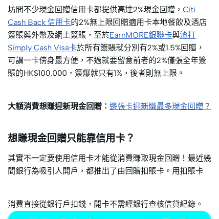
坊間不少現金回贈信用卡都提供高達2%現金回贈，
Citi
Cash Back 信用卡
的2%無上限回贈適用卡本地餐飲及酒店
簽賬與外幣及網上簽賬，至於
EarnMORE銀聯卡
與
渣打
Simply Cash Visa卡
於所有簽賬就分別有2%或1.5%回贈，
可謂一卡傍身最方便，不過就要留意前者的2%僅張全年簽
賬的HK$100,000，簽爆就只有1%，後者則無上限。
大額消費想賺迎新現金回贈︰
邊張卡迎新賺最多現金回贈？
想賺現金回贈只能靠信用卡？
其實不一定要使用信用卡才能從消費賺取現金回贈！最近幾
間銀行為吸引人開戶，都推出了由回贈扣賬卡。用扣賬卡
消費直接從銀行戶扣錢，開卡不需經銀行查核信貸紀錄。