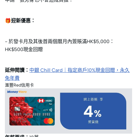
🎁迎新優惠：
- 於發卡月及其後首兩個曆月內簽賬滿HK$5,000：
HK$500現金回贈
延伸閱讀：
中銀 Chill Card｜指定商戶10%現金回贈，永久
免年費
滙豐Red信用卡