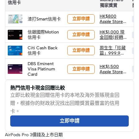
信用卡
獨家獎賞
獎
HK$800
立即申請
渣打Smart信用卡
HK
Apple Store
禮品卡
信銀國際Motion
HK$1,000 現
立即申請
HK
信用卡
金回贈(經轉
數快)
Citi Cash Back
周生生「珍藏
立即申請
HK
信用卡
篇」999.9黃
金小馬 (1克) ×
DBS Eminent
2件 (限量100
HK$1,500
立即申請
Visa Platinum
件)
HK
Apple Store
Card
禮品卡
熱門信用卡現金回贈比較
立即比較現金回贈信用卡的本地及海外簽賬現金回
贈，根據你的財政狀況找出回贈獎賞最豐富的信用
卡。
立即申請
AirPods Pro 3價錢及上市日期