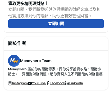
獲取更多精明理財貼士
iCloud等，收費眾多可
信用卡回贈、開售日期
方認證。雖然換購價值
抵銷及疊加迎新三大慳
立即訂閱，我們將發送與你最相關的財經文章以及其
以點慳？MoneyHero為
及選購要點。現時香港
未必及專門收購二手電
錢做法。Apple 產品每
他實用方法到你的電郵，助你更有效管理財富。
大家整理買Apple
Apple官方銷售的標準
子產品的商戶，但勝在
年推陳出新，售價亦不
Services現金回贈及里數
Apple Watch系列包括
直接抵扣、程序清晰，
算親民，但只要在付款
立即訂閱
獎賞高的信用卡，每月
Apple Watch Series
是入手 Apple 新產品時
方式上多花一點心思，
慳Apple服務收費！
11（Apple Watch 11／
值得考慮的選擇。每逢
實際入手成本就可以明
S11）、Apple Watch
Apple 推出新一代
顯降低。關鍵在於善用
關於作者
Ultra 3及Apple Watch
iPhone、Apple Watch
信用卡：一方面在
SE3。三款均採用S10晶
或 MacBook，發售初期
Apple 官網簽賬賺取網
Moneyhero Team
片及支援5G流動網絡版
正是換購舊機的好時
購現金回贈，另一方面
本，但在健康功能、錶
機，可即場估價折抵新
透過信用卡迎新獲取
MoneyHero 屬於你的理財專家，同你分享投資攻略、理財小
貼士，一齊面對財務問題，助你實現人生不同階段的財務目標
殼、耐水能力及電池使
機。以下整理 Apple
Apple Store 禮品卡直接
用時間方面有明顯分
Trade In 的換購價值範
抵銷機價。以下整合買
Instagram
YouTube
Facebook
LinkedIn




別。以下Apple Watch
圍、完整流程與注意事
Apple 最實用的信用卡
優惠及價錢資料以香港
項，並附上換購後餘額
部署方法，助你更精明
Apple官方及發卡機構在
如何用信用卡簽賬賺取
入手心儀產品。
2026年7月20日公布的
更多回贈。