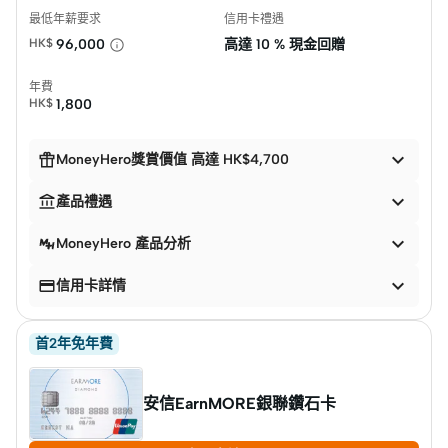
最低年薪要求
信用卡禮遇
HK$
96,000
高達
10 % 現金回贈
年費
HK$
1,800


MoneyHero獎賞價值 高達 HK$4,700


產品禮遇

MoneyHero 產品分析


信用卡詳情
首2年免年費
安信EarnMORE銀聯鑽石卡