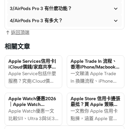

3/AirPods Pro 3 有什麽功能？

4/AirPods Pro 3 有多大？
返回頂端
相關文章
Apple Services信用卡|
Apple Trade In 流程、
iCloud價錢/家庭共享
香港iPhone/Macbook
Plan 收費+信用卡優惠
Trade In 價錢懶人包
Apple Service包括什麼
一文睇清 Apple Trade
服務？究竟iCloud價
In 換購流程、iPhone／
錢、Apple收費幾多？用
Mac 官方換購價值範圍
iPhone、iPad、
及信用卡賺迎新攻略。
Apple Watch優惠2026
Apple Store 信用卡邊張
MacBook的人士少不免
Apple Trade In 換購計
｜Apple Watch
最抵？買 Apple 簽賬回
11（S11）/Ultra 3/SE3價
贈＋迎新攻略
會用到Apple Services，
Apple Watch優惠一文
劃讓用家透過官方途徑
一文教你 Apple 信用卡
錢及信用卡攻略
如Apple Music、App
比較S11、Ultra 3與SE3
將舊裝置換購新機，做
點揀，涵蓋 Apple 官網
Store、Apple TV+、
售價、學生價、規格、
法簡單快捷，而且經官
簽賬回贈、迎新禮品卡