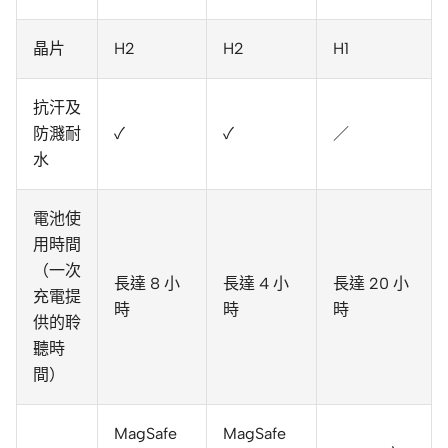
晶片
H2
H2
H1
抗汗及
防濺耐
✓
✓
／
水
電池使
用時間
（一次
長達 8 小
長達 4 小
長達 20 小
充電提
時
時
時
供的聆
聽時
間）
MagSafe
MagSafe