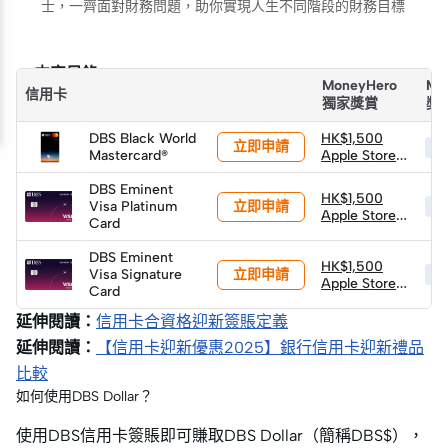
士，一齊面對財務問題，助你實現人生不同階段的財務目標
内容目錄
MoneyHero
Mo
信用卡
獨家獎賞
獎
DBS Black World
HK$1,500
立即申請
HK
Mastercard®
Apple Store
禮品卡
DBS Eminent
HK$1,500
立即申請
Visa Platinum
HK
Apple Store
Card
禮品卡
DBS Eminent
HK$1,500
立即申請
Visa Signature
HK
Apple Store
Card
禮品卡
延伸閱讀：
信用卡合資格迎新簽賬定義
延伸閱讀：
【信用卡迎新優惠2025】銀行信用卡迎新禮品
比較
如何使用DBS Dollar？
使用DBS信用卡簽賬即可賺取DBS Dollar（簡稱DBS$），