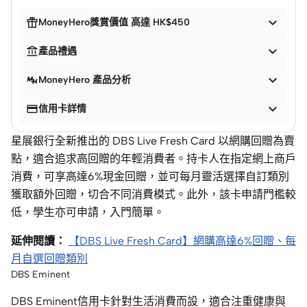


MoneyHero獎賞價值 高達 HK$450


產品禮遇

MoneyHero 產品分析


信用卡詳情
星展銀行全新推出的 DBS Live Fresh Card 以網購回贈為賣
點，適合追求高回贈的年輕消費者。持卡人在指定網上商戶
消費，可享高達6%現金回贈，並可每月靈活選擇自訂類別
獲取額外回贈，切合不同消費模式。此外，該卡申請門檻較
低，學生亦可申請，入門簡單。
延伸閱讀：
【DBS Live Fresh Card】網購高達6%回贈、每
月自選回贈類別
DBS Eminent
DBS Eminent信用卡針對生活消費而設，適合注重健康與