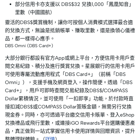
部分信用卡亦支援以 DBS$32 兌換1,000「鳳凰知音」
里數（中國國航）
靈活的DBS$獎賞機制，讓你可按個人消費模式選擇最合適
的兌換方式，無論是抵銷帳單、賺取里數，還是換領心儀禮
品，都一樣得心應手。
DBS Omni (DBS Card+)
大部分銀行都設有官方App或網上平台，方便信用卡用戶查
閱交易紀錄、積分及進行獎賞兌換。星展銀行的信用卡用戶
可使用專屬流動應用程式「DBS Card+」（前稱「DBS
Omni」），支援手機及網頁登入，操作簡便。透過「DBS
Card+」，用戶可即時查閱交易紀錄及DBS$/COMPASS
Dollar累積情況，並可使用「一扣即享」功能，於付款時直
接扣減DBS$或COMPASS Dollar簽賬金額，無需另行兌換
現金券。同時，亦可透過平台繳交信用卡賬單、登入eShop
兌換禮品或飛行里數，或連接iGO Rewards平台選購優惠產
品，真正做到一站式掌握信用卡使用詳情與回贈資訊，提升
整體理財體驗。（
詳情
）