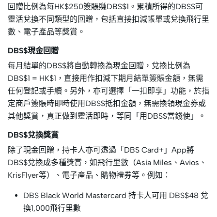
回贈比例為每HK$250簽賬賺DBS$1。累積所得的DBS$可
靈活兌換不同類型的回贈，包括直接扣減帳單或兌換飛行里
數、電子產品等獎賞。
DBS$現金回贈
每月結單的DBS$將自動轉換為現金回贈，兌換比例為
DBS$1 = HK$1，直接用作扣減下期月結單簽賬金額，無需
任何登記或手續。另外，亦可選擇「一扣即享」功能，於指
定商戶簽賬時即時使用DBS$抵扣金額，無需換領現金券或
其他獎賞，真正做到靈活即時，等同「用DBS$當錢使」。
DBS$兌換獎賞
除了現金回贈，持卡人亦可透過「DBS Card+」App將
DBS$兌換成多種獎賞，如飛行里數（Asia Miles、Avios、
KrisFlyer等）、電子產品、購物禮券等。例如：
DBS Black World Mastercard 持卡人可用 DBS$48 兌
換1,000飛行里數