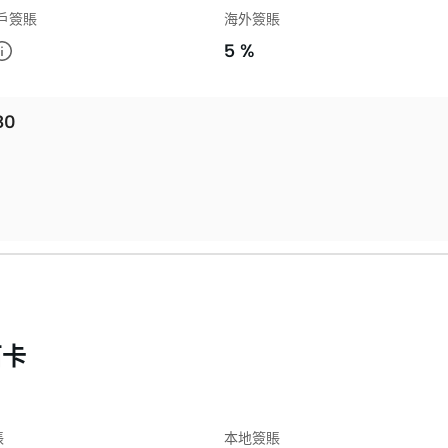
 商戶簽賬
海外簽賬
5 %
80
石卡
賬
本地簽賬