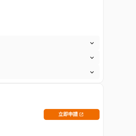



立即申請
