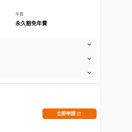
年費
永久豁免年費



立即申請
