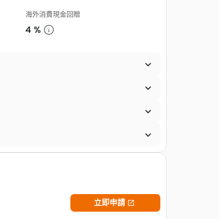
海外消費現金回贈
4 %




立即申請
