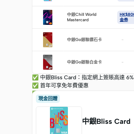
請
立
即
中銀Chill World
HK$8
Mastercard
申
金券
請
中銀Go銀聯鑽石卡
-
中銀Go銀聯白金卡
-
✅ 中銀Bliss Card：指定網上簽賬高達 6
✅ 首年可享免年費優惠
✅ 獨家迎新獎賞高達
HK$4,980
現金回贈
中銀Bliss Card