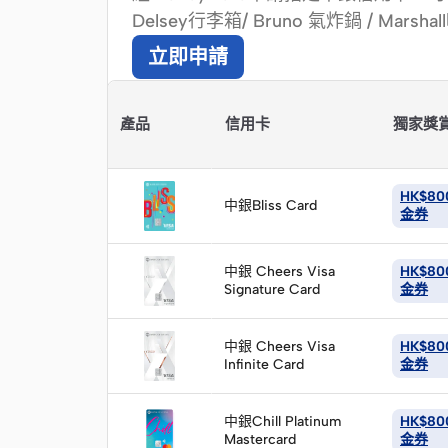
Delsey行李箱/ Bruno 氣炸鍋 / Marsh
立即申請
產品
信用卡
獨家獎
立
即
HK$8
中銀Bliss Card
申
金券
請
立
即
中銀 Cheers Visa
HK$8
Signature Card
申
金券
請
立
即
中銀 Cheers Visa
HK$8
Infinite Card
申
金券
請
立
即
中銀Chill Platinum
HK$8
Mastercard
申
金券