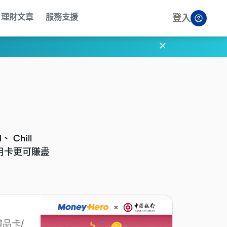
理財文章
服務支援
登入

Chill
Chill
對信用卡更可賺盡
對信用卡更可賺盡
禮品卡/