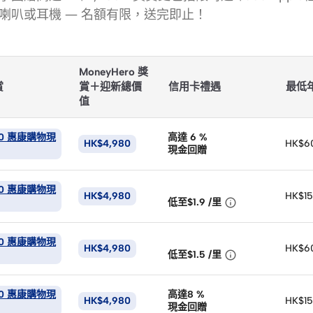
all喇叭或耳機
— 名額有限，送完即止！
MoneyHero 獎
賞
賞＋迎新總價
信用卡禮遇
最低
值
00 惠康購物現
高達 6
%
HK$4,980
HK$6
現金回贈
00 惠康購物現
HK$4,980
HK$15

低至$1.9
/
里
00 惠康購物現
HK$4,980
HK$6

低至$1.5
/
里
00 惠康購物現
高達8
%
HK$4,980
HK$15
現金回贈