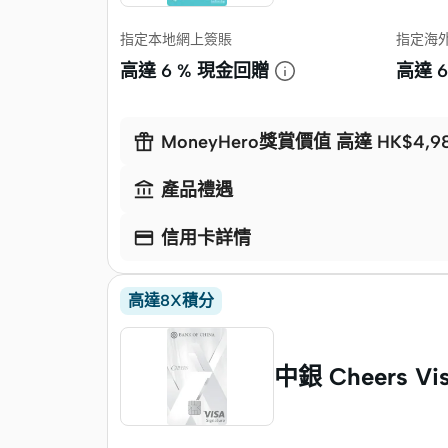
指定本地網上簽賬
指定海
高達
6 % 現金回贈
高達

MoneyHero獎賞價值 高達 HK$4,9

產品禮遇

信用卡詳情
高達8X積分
中銀 Cheers Vis