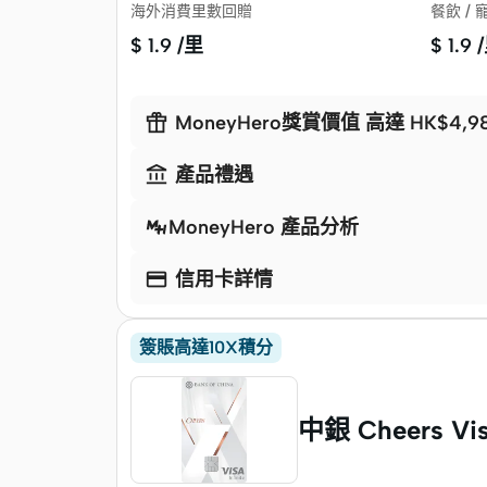
海外消費里數回贈
餐飲 /
$
1.9 /里
$
1.9 

MoneyHero獎賞價值 高達 HK$4,9

產品禮遇
MoneyHero 產品分析

信用卡詳情
簽賬高達10X積分
中銀 Cheers Visa