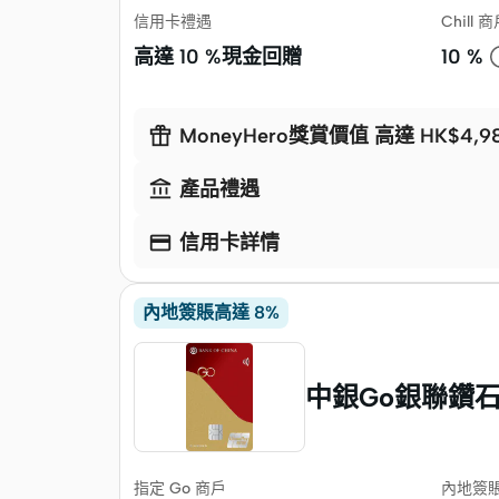
信用卡禮遇
Chill
高達
10 %現金回贈
10 %

MoneyHero獎賞價值 高達 HK$4,9

產品禮遇

信用卡詳情
內地簽賬高達 8%
中銀Go銀聯鑽
指定 Go 商戶
內地簽