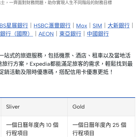
財小貼士，一齊面對財務問題，助你實現人生不同階段的財務目標
DBS星展銀行
｜
HSBC滙豐銀行
｜
Mox
｜
SIM
｜
大新銀行
｜
銀行（國際）
｜
AEON
｜
東亞銀行
｜
中國銀行
提供一站式的旅遊服務，包括機票、酒店、租車以及當地活
旅行方案，Expedia都能滿足旅客的需求，輕鬆找到最
節性促銷活動及限時優惠碼，搭配信用卡優惠更抵！
Sliver
Gold
一個日曆年度內 10 個
一個日曆年度內 25 個
行程項目
行程項目