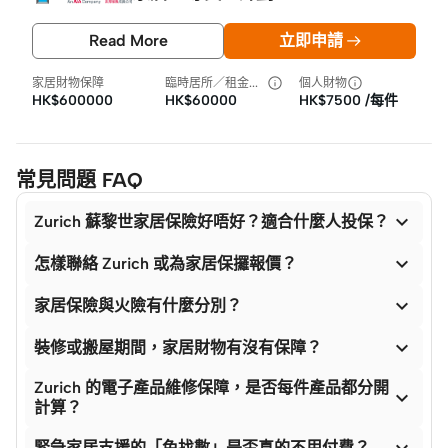
Read More
立即申請
家居財物保障
臨時居所／租金損失
個人財物
HK$600000
HK$60000
HK$7500 /每件
常見問題 FAQ

Zurich 蘇黎世家居保險好唔好？適合什麼人投保？

怎樣聯絡 Zurich 或為家居保攞報價？

家居保險與火險有什麼分別？

裝修或搬屋期間，家居財物有沒有保障？
Zurich 的電子產品維修保障，是否每件產品都分開

計算？

緊急家居支援的「免找數」是否真的不用付費？