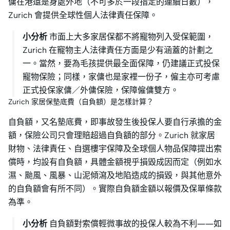
傭在港還是身處外地（不可多於一段指定的連續日數），
Zurich 會提供全球性個人法律責任保障。
小分析
市面上大多家居保都不將寵物列入受保範圍，
Zurich 在寵物主人法律責任方面是少有涵蓋的計劃之
一。當然，要為毛孩提供最全面保障，仍建議正式投保
寵物保險；同樣，家傭也是家裡一份子，僱主亦可考慮
正式投保家傭／外傭保險，保障僱傭雙方。
Zurich 家居保墊底費（自負額）是怎樣計算？
自負額，又名墊底費，即事故發生後投保人要自行承擔的金
額，保險公司只會理賠超過自負額的部分。Zurich 就家居
財物、法律責任、自選樓宇保障及全球個人物品保障提出索
償時，均設有自負額，具體金額視乎損毀成因而定（例如水
濕、颱風、風暴、山泥傾瀉及地陷造成的損毀，與其他意外
的自負額會有所不同）。實際自負額金額以報價及保單條款
為準。
小分析
自負額對索償輕微事故的投保人較為不利——如