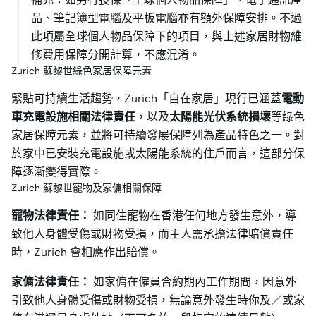
品、筆記簿型電腦及平板電腦亦有額外保障安排。不過
此項屬全球個人物品保障下的項目，與上述家居財物維
修費用保障分開計算，不應混淆。
Zurich 蘇黎世綠色家居保障元素
緊貼可持續生活趨勢，Zurich「自在家居」現行已涵蓋
電動
車充電設施相關法律責任
，以及
太陽能光伏系統損壞
等綠色
家居保障元素，並將可持續發展保障列為產品特色之一。對
於家中已安裝充電設施或太陽能系統的住戶而言，這部分保
障逐漸變得實際。
Zurich 蘇黎世寵物及家傭相關保障
寵物法律責任：
如同住寵物在香港任何地方發生意外，導
致他人身體受傷或財物受損，而主人需承擔法律賠償責任
時，Zurich 會相應作出賠償。
家傭法律責任：
如家傭在僱員合約期內工作期間，因意外
引致他人身體受傷或財物受損，無論意外發生時你及／或家