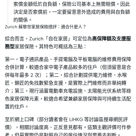
索償金額低於自負額，保險公司基本上無需賠償。因此
決定是否索償前，一定要留意意外造成的費用與自負額
的關係。
Zurich 蘇黎世家居保險總評：適合什麼人？
綜合而言，Zurich「自在家居」可定位為
高保障額及支援服
務型
家居保險。其特色可概括為三點：
第一，電子通訊產品、手提電腦及平板電腦的維修費用保障
合併計算，較適合家中電子產品較多的住戶（但須留意是合
併每年最多 2 次）；第二，綜合計劃提供電力維修、水喉
匠、鎖匠的免找數緊急支援，是實際上門維修而非單純轉
介；第三，現行涵蓋電動車充電設施、太陽能光伏系統等綠
色家居保障元素，較適合希望兼顧家居保障與可持續生活配
置的住戶。
至於網上口碑（部分讀者會在 LIHKG 等討論區搜尋網民評
價），相關討論度高、正反意見都有。這類主觀評價可作參
考，但最實際仍是對照自己的居住情況與需要去判斷。