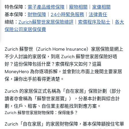
特色保障：
電子產品維修保障
｜
寵物相關
｜
家傭相關
基本保障：
財物保障
｜
24小時緊急服務
｜
法律責任
總結：
Zurich蘇黎世家居保險總評
｜
索償程序及貼士
｜
各大
保險公司家居保保費
Zurich 蘇黎世（Zurich Home Insurance）家居保險是網上
不少人討論的家居保，到底 Zurich 蘇黎世家居保險好唔
好？這份保障包括什麼？索償程序又如何？這篇
MoneyHero 為你逐項拆解，並會對比市面上幾間主要家居
保，讓你出手前看得更清楚。
Zurich 的家居保正式名稱為「自在家居」保險計劃（部分
讀者亦會稱為「蘇黎世家居寶」），分基本計劃與綜合計
劃，住戶、租客、自住業主都能找到對應方案。
Zurich 蘇黎世家居財物保障：保得幾多？
Zurich「自在家居」的家居財物保障，基本保障額按住宅單