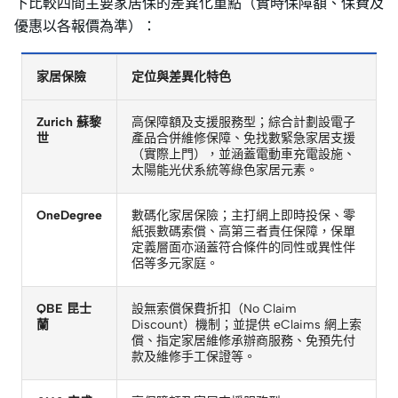
下比較四間主要家居保的差異化重點（實時保障額、保費及
優惠以各報價為準）：
家居保險
定位與差異化特色
Zurich 蘇黎
高保障額及支援服務型；綜合計劃設電子
世
產品合併維修保障、免找數緊急家居支援
（實際上門），並涵蓋電動車充電設施、
太陽能光伏系統等綠色家居元素。
OneDegree
數碼化家居保險；主打網上即時投保、零
紙張數碼索償、高第三者責任保障，保單
定義層面亦涵蓋符合條件的同性或異性伴
侶等多元家庭。
QBE 昆士
設無索償保費折扣（No Claim
蘭
Discount）機制；並提供 eClaims 網上索
償、指定家居維修承辦商服務、免預先付
款及維修手工保證等。