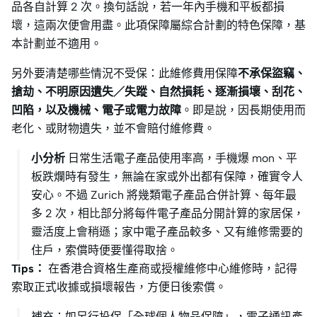
品各自計算 2 次。換句話說，若一年內手機和平板都損
壞，這兩次便會用盡。此項保障屬綜合計劃的特色保障，基
本計劃並不適用。
另外要清楚哪些情況不受保：此維修費用保障
不承保盜竊、
搶劫、不明原因遺失／失蹤、自然損耗、逐漸損壞、刮花、
凹陷，以及機械、電子或電力故障
。即是說，因長期使用而
老化、或財物遺失，並不會賠付維修費。
小分析
日常生活電子產品使用率高，手機爆 mon、平
板跌爛時有發生，無論在家或外出都有保障，確實令人
安心。不過 Zurich 將幾類電子產品合併計算、每年最
多 2 次，相比部分將每件電子產品分開計算的家居保，
靈活度上會稍遜；家中電子產品較多、又有維修需要的
住戶，索償時便要懂得取捨。
Tips：
在香港合資格生產商或授權維修中心維修時，記得
索取正式收據或損壞報告，方便日後索償。
補充：如另行投保「全球個人物品保障」，電子通訊產