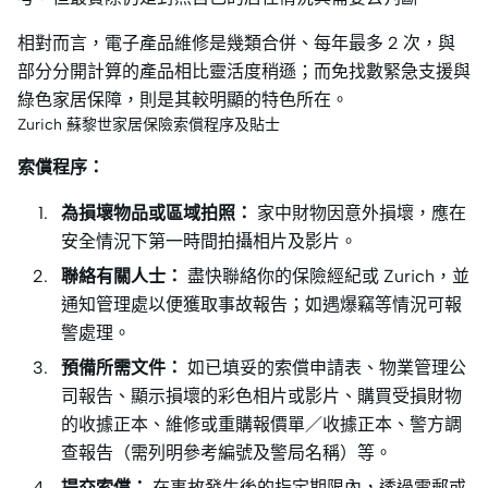
相對而言，電子產品維修是幾類合併、每年最多 2 次，與
部分分開計算的產品相比靈活度稍遜；而免找數緊急支援與
綠色家居保障，則是其較明顯的特色所在。
Zurich 蘇黎世家居保險索償程序及貼士
索償程序：
為損壞物品或區域拍照：
家中財物因意外損壞，應在
安全情況下第一時間拍攝相片及影片。
聯絡有關人士：
盡快聯絡你的保險經紀或 Zurich，並
通知管理處以便獲取事故報告；如遇爆竊等情況可報
警處理。
預備所需文件：
如已填妥的索償申請表、物業管理公
司報告、顯示損壞的彩色相片或影片、購買受損財物
的收據正本、維修或重購報價單／收據正本、警方調
查報告（需列明參考編號及警局名稱）等。
提交索償：
在事故發生後的指定期限內，透過電郵或