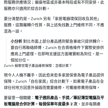
際服務供應情況；偏遠地區或非基本時段或有不同安排，此
服務亦只適用於綜合計劃。
要分清楚的是，Zurich 另有「家居電器環保回收及其他」
服務，這類屬轉介性質，與上述免找數上門維修不同，不應
混為一談。
小分析
對比市面上部分產品遇到緊急事故只提供轉介、
要自行再聯絡師傅，Zurich 在合資格條件下實際安排供
應商上門處理，在即時支援這方面確實較為到位，是一
個加分位。
Zurich 蘇黎世電子產品維修保障：怎樣計算？
現今人人機不離手，因此愈來愈多家居保會為電子產品提供
保障。Zurich「自在家居」綜合計劃下，如果電子產品在全
球任何地方因意外損毀而需要維修，可獲維修費用保障。
要留意一個關鍵：
電子通訊產品、手提／筆記簿型電腦及平
板電腦是合併計算，每個保單年度最多 2 次
，並非每類產