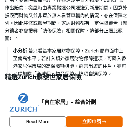
理由需要暫時搬離居所，在搬運途中意外損壞，Zurich 會
作出賠償；搬屋時由專業搬運公司運送到新居期間，因意外
損毀而財物又並非置於無人看管車輛內的情況，亦在保障之
列。因此裝修或搬屋期間，家居財物都有一定保障覆蓋（部
分讀者亦會搜尋「裝修保險」相關保障，這部分正屬此範
圍）。
小分析
若只看基本家居財物保障，Zurich 屬市面中上
至偏高水平；若計入額外家居財物保障選項，可歸入香
港家居保市場的高保障額梯隊。經常出遊的住戶，亦可
考慮加購「全球個人物品保障」這項自選保障。
精選Zurich蘇黎世家居保險
「自在家居」- 綜合計劃
Read More
立即申請