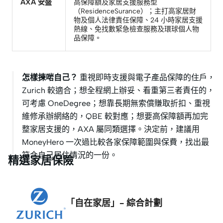
AXA 安盛
高保障額及家居支援服務型
（ResidenceSurance）；主打高家居財
物及個人法律責任保障、24 小時家居支援
熱線、免找數緊急檢查服務及環球個人物
品保障。
怎樣揀啱自己？
重視即時支援與電子產品保障的住戶，
Zurich 較適合；想全程網上辦妥、看重第三者責任的，
可考慮 OneDegree；想靠長期無索償賺取折扣、重視
維修承辦網絡的，QBE 較對應；想要高保障額再加完
整家居支援的，AXA 屬同類選擇。決定前，建議用
MoneyHero 一次過比較各家保障範圍與保費，找出最
符合自己居住情況的一份。
精選家居保險
「自在家居」- 綜合計劃