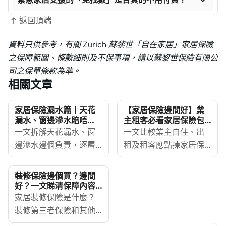
返回頂端
資料只供參考，有關 Zurich 蘇黎世「自在家居」家居保險
之保障範圍、條款細則及不保事項，請以蘇黎世保險有限公
司之保單條款為準。
相關文章
家居保險漏水篇︱天花
【家居保險邊間好】業
漏水、窗邊滲水賠唔
主租客必看家居保險包
賠？責任同索償流程一
什麼？保障、保費及第
一文拆解天花漏水、窗
一文比較業主自住、出
文睇
三者責任一文看清
邊滲水邊個負責，逐層
租及租客應點揀家居保
講清漏水源頭、責任誰
險，逐一拆解第三者責
屬、滲水辦幾時介入同
任建議保額、家居財物
裝修保險邊個買？邊間
家居保險點賠，幫你知
保障、保費範圍、爆窗
好？一文睇清保障內容
及迷思
道下一步點做。
家居裝修保險是什麼？
水浸索償，附常見不保
裝修第三者保險和其他
事項及索償流程，幫你
第三者保險、家居保險
揀啱最適合自己嘅家居