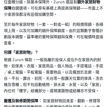
位面積分級。除基本保障外，Zurich 還設有
額外家居財物
保障
自選選項，可在原有基礎上再提高保障額——市面上不
少家居保都沒有這個加購空間。
至於每件家居財物（一套、一對或一組）的賠償限額、各細
項上限，以及可加購的額外保障額度，由於這類數字會隨計
劃版本調整，最準確的實時保障額與保費，可在報價時直接
查看。
何謂「家居財物」？
根據 Zurich 條款，一般指屬於投保人或住戶在家居內的財
物，如傢具、衣服、家居用品、個人物品、手提電話、手提
／桌上電腦、平板電腦、貴重物品，以及擺放於走廊、陽
台、平台、露台、前院、天台等一般露天位置的傢具、洗衣
機及雪櫃；但不包括動植物、排水渠、水管，以及「家居」
內任何「樓宇」結構部分，違規建築物或結構亦不受保。
搬遷及裝修期間保障：
如家居財物因清潔、翻新、修理等