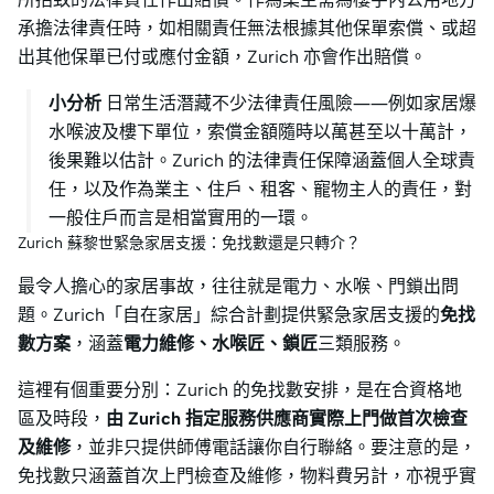
承擔法律責任時，如相關責任無法根據其他保單索償、或超
出其他保單已付或應付金額，Zurich 亦會作出賠償。
小分析
日常生活潛藏不少法律責任風險——例如家居爆
水喉波及樓下單位，索償金額隨時以萬甚至以十萬計，
後果難以估計。Zurich 的法律責任保障涵蓋個人全球責
任，以及作為業主、住戶、租客、寵物主人的責任，對
一般住戶而言是相當實用的一環。
Zurich 蘇黎世緊急家居支援：免找數還是只轉介？
最令人擔心的家居事故，往往就是電力、水喉、門鎖出問
題。Zurich「自在家居」綜合計劃提供緊急家居支援的
免找
數方案
，涵蓋
電力維修、水喉匠、鎖匠
三類服務。
這裡有個重要分別：Zurich 的免找數安排，是在合資格地
區及時段，
由 Zurich 指定服務供應商實際上門做首次檢查
及維修
，並非只提供師傅電話讓你自行聯絡。要注意的是，
免找數只涵蓋首次上門檢查及維修，物料費另計，亦視乎實