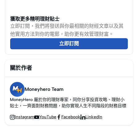
在逆境中尋找經濟出
將基於最新的經濟數
路，為未來復甦做好準
據，探討香港是否正經
備。
歷經濟衰退，並分析其
獲取更多精明理財貼士
中的原因及未來的經濟
立即訂閱，我們將發送與你最相關的財經文章以及其
走向。
他實用方法到你的電郵，助你更有效管理財富。
立即訂閱
關於作者
Moneyhero Team
MoneyHero 屬於你的理財專家，同你分享投資攻略、理財小
貼士，一齊面對財務問題，助你實現人生不同階段的財務目標
Instagram
YouTube
Facebook
LinkedIn



