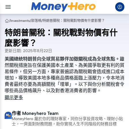
/
Investments
/
部落格
/
特朗普關稅：關稅戰對物價有什麼影響？
特朗普關稅：關稅戰對物價有什
麼影響？
更新日期
:
2025年8月22日
美國總統特朗普向全球貿易夥伴加徵關稅成為全球焦點。雖
美國總統特朗普向全球貿易夥伴加徵關稅成為全球焦點。雖
然
然
關稅措施
關稅措施
旨在保護美國本土產業、為美國爭取更有利的貿
旨在保護美國本土產業、為美國爭取更有利的貿
易條件，但另一方面，專家普遍認為關稅戰會造成進口成本
易條件，但另一方面，專家普遍認為關稅戰會造成進口成本
增加，導致美國本地多種商品價格面臨上漲壓力，令本地消
增加，導致美國本地多種商品價格面臨上漲壓力，令本地消
費者最終亦要為高額關稅「埋單」。以下與你分析關稅會令
費者最終亦要為高額關稅「埋單」。以下與你分析關稅會令
哪些商品價格飆升、以及對香港消費者的影響。
哪些商品價格飆升、以及對香港消費者的影響。
顯示更多
作者
Moneyhero Team
MoneyHero 屬於你的理財專家，同你分享投資攻略、理財小貼
士，一齊面對財務問題，助你實現人生不同階段的財務目標