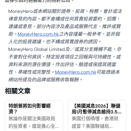
直接引致的通脹壓力則相對低微。
MoneyHero或本網站關於證券、投資、稅務，會計或法
律意見的內容，都不會構成任何買賣投資要約、招攬、
建議或意見，部分內容涉及產品或服務代言、推許或贊
助。
MoneyHero.com.hk
之內容僅屬一般參考，並非個
人化的投資建議，也不構成買賣證券的誘因。
MoneyHero Global Limited及／或其分支機構不能，亦
不會對任何資訊、特定投資項目之回報與可持續性，或
資料來源的潛在價值，作出評估、驗證或保證其適當
性、準確性或完整性。
MoneyHero.com.hk
可能透過本
網站所提及的品牌或服務收取報酬。
相關文章
特朗普將如何影響經
【美國減息2026】聯儲
濟？
局1月暫停減息維持3.5
厘！對香港有咩影響？
無論你是關注美國政局
美國打個噴嚏，香港就
的投資者，還是擔心全
感冒？美國聯儲局