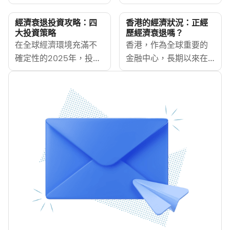
球經濟風險的香港市
（Fed）在經歷了自
民，特朗普的政治動向
2024 年 9 月啟動的連續
經濟衰退投資攻略：四
香港的經濟狀況：正經
都與你的財富息息相
減息週期後，於 2026
大投資策略
歷經濟衰退嗎？
關。
在全球經濟環境充滿不
年 1 月的議息會議上宣佈
香港，作為全球重要的
確定性的2025年，投資
「按兵不動」，將聯邦
金融中心，長期以來在
人如何在衰退陰影下保
基金利率目標區間維持
亞洲及世界經濟中占據
護資產並爭取增值？經
在 3.50% 至 3.75%。這
舉足輕重的地位。然
濟衰退雖然會帶來市場
一決定結束了市場對
而，近年來，受到全球
波動、資產價格下跌及
「利率直線下降」的預
經濟不確定性及內外多
消費信心減弱，但同時
期，標誌著減息週期進
重因素的影響，香港的
也蘊藏著長遠投資的機
入「平台期」。對於香
經濟發展面臨前所未有
會。本文將深入剖析四
港市民而言，這意味著
的挑戰。根據香港特區
大適合經濟衰退期的投
什麼？供樓負擔會否減
政府的數據，儘管香港
資策略，包括防禦型產
輕？現在申請私人貸款
經濟依然保持一定的增
業股票、穩健藍籌股、
是否划算？MoneyHero
長，但其增速顯著放
分散型基金，以及固定
幫你拆解這段「暫停
緩，尤其是在全球疫情
收益與高息資產，助你
期」的資金部署策略。
後的恢復過程中。本文