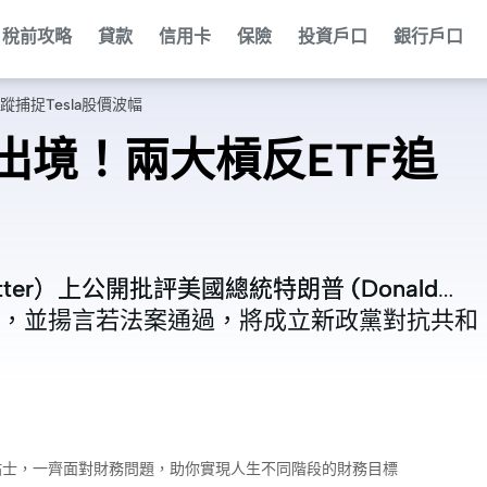
稅前攻略
貸款
信用卡
保險
投資戶口
銀行戶口
捕捉Tesla股價波幅
出境！兩大槓反ETF追
itter）上公開批評美國總統特朗普 (Donald
itter）上公開批評美國總統特朗普 (Donald
任」，並揚言若法案通過，將成立新政黨對抗共和
任」，並揚言若法案通過，將成立新政黨對抗共和
財小貼士，一齊面對財務問題，助你實現人生不同階段的財務目標