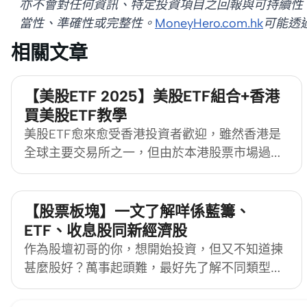
亦不會對任何資訊、特定投資項目之回報與可持續性
當性、準確性或完整性。
MoneyHero.com.hk
可能透
相關文章
【美股ETF 2025】美股ETF組合+香港
買美股ETF教學
美股ETF愈來愈受香港投資者歡迎，雖然香港是
全球主要交易所之一，但由於本港股票市場過往
奉行「同股同權」的監管原則，故大部分發展迅
速的創科企業並未有選擇在港上市，但隨著移動
互聯網風行全球，創新科技的概念亦在全球熱
【股票板塊】一文了解咩係藍籌、
炒，股民紛紛到美股市場乘此潮流，即睇
ETF、收息股同新經濟股
MoneyHero
作為股壇初哥的你，想開始投資，但又不知道揀
[https://www.moneyhero.com.hk/blog/zh/]介紹
甚麼股好？萬事起頭難，最好先了解不同類型的
美股ETF。
股票，才選取適合自己投資取向的股票板塊及股
份。MoneyHero