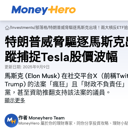
/
Investments
/
部落格
/
特朗普威脅驅逐馬斯克出境！兩大槓反ETF追蹤
特朗普威脅驅逐馬斯克
蹤捕捉Tesla股價波幅
更新日期
:
2025年9月9日
馬斯克 (Elon Musk) 在社交平台X（前稱Tw
馬斯克 (Elon Musk) 在社交平台X（前稱Tw
Trump) 的法案「瘋狂」且「財政不負責
Trump) 的法案「瘋狂」且「財政不負責
黨，甚至資助推翻支持該法案的議員。
黨，甚至資助推翻支持該法案的議員。
顯示更多
作者
Moneyhero Team
MoneyHero 屬於你的理財專家，同你分享投資攻略、理