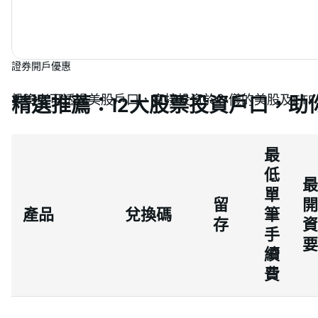
證券開戶優惠
投資者可透過美股戶口，直接投資於心儀的美股及ETF，
精選推薦：12大股票投資戶口，助
最
低
最
單
留
開
產品
兌換碼
筆
存
資
手
要
續
費