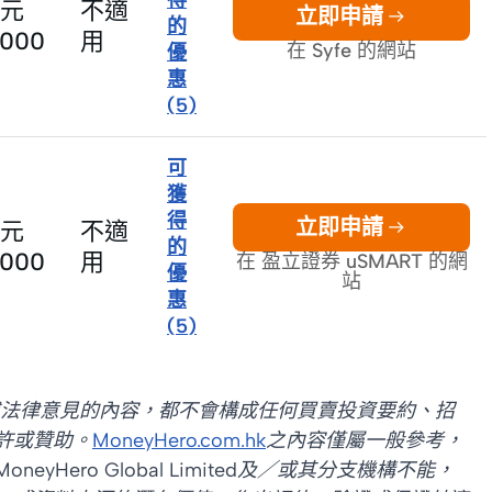
元
不適
立即申請
的
0000
用
在 Syfe 的網站
優
惠
(
5
)
可
獲
得
立即申請
元
不適
的
0000
用
在 盈立證券 uSMART 的網
優
站
惠
(
5
)
計或法律意見的內容，都不會構成任何買賣投資要約、招
許或贊助。
MoneyHero.com.hk
之內容僅屬一般參考，
ero Global Limited及／或其分支機構不能，