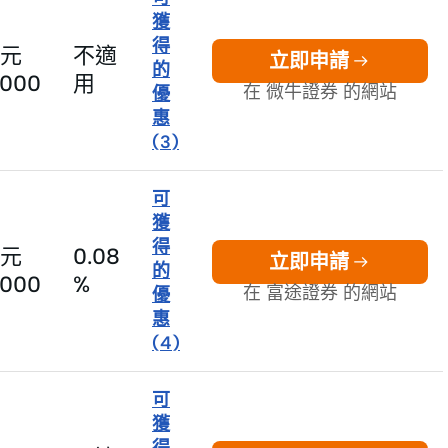
獲
得
元
不適
立即申請
的
0000
用
在 微牛證券 的網站
優
惠
(
3
)
可
獲
得
元
0.08
立即申請
的
0000
%
在 富途證券 的網站
優
惠
(
4
)
可
獲
得