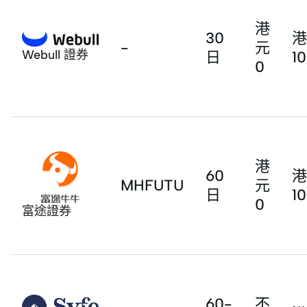
港
30
港
-
元
Webull 證券
日
1
0
港
60
港
MHFUTU
元
日
1
0
富途證券
60-
不