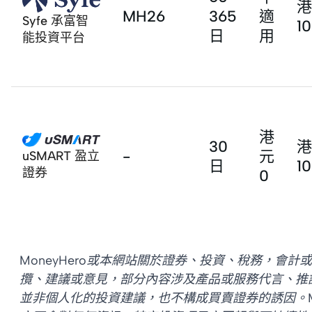
港
MH26
365
適
Syfe 承富智
1
日
用
能投資平台
港
30
港
-
元
uSMART 盈立
日
1
證券
0
MoneyHero或本網站關於證券、投資、稅務，會
攬、建議或意見，部分內容涉及產品或服務代言、推
並非個人化的投資建議，也不構成買賣證券的誘因。MoneyH