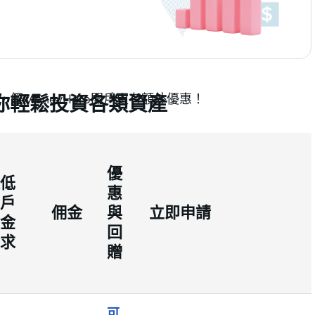
經MoneyHero開戶更有額外優惠！
你輕鬆投資各類資產
優
低
惠
戶
佣金
與
立即申請
金
回
求
贈
可