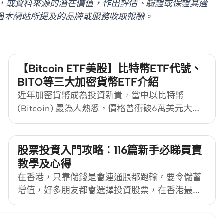
，或資料來源的潛在價值，作出評估、驗證或保證其適
過本網站所提及的品牌或服務收取報酬。
【Bitcoin ETF美股】比特幣ETF代號、
BITO等三大加密貨幣ETF介紹
近年加密貨幣成為投資新貴，當中以比特幣
(Bitcoin) 最為人熟悉，價格曾衝破6萬美元大
關，創下歷史新高，市場上更有比特幣期貨交易
所買賣基金 (ETF) 接連登場。到底Bitcoin ETF
是甚麼？市場上有何虛擬貨幣ETF可供選擇？散
股票投資入門攻略：116篇新手必睇買賣
戶要注意哪些投資風險？MoneyHero
教學及心得
[https://www.moneyhero.com.hk/blog/zh/]為大
在香港，只靠儲錢是會連通脹都跑輸。要令儲蓄
家解答Bitcoin ETF系列問題。
增值，好多朋友都會選擇投資股票，在香港最容
易接觸就是港股。投資股票之前，要對股市運
作、股票類別、銀行同證券行佣金收費等有認