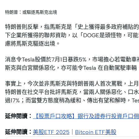
特朗普：或驅逐馬斯克出境
特朗普則反擊，指馬斯克是「史上獲得最多政府補貼的
下企業所獲得的聯邦資助，以「DOGE是頭怪物，可能
慮將馬斯克驅逐出境。
消息令Tesla股價於7月1日暴跌5%，市場擔心若電動
斯克與白宮關係惡化，亦可能令Tesla 在自動駕駛
事實上，今次並非馬斯克與特朗普兩人首次罵戰，上月
特朗普在社交平台批評馬斯克，當兩人關係惡化、口水戰
過17%；而當雙方態度稍為緩和、傳出有望和解時，Te
延伸閱讀：
【股票戶口攻略】銀行及證券行投資戶口佣
延伸閱讀：
美股ETF 2025
｜
Bitcoin ETF美股