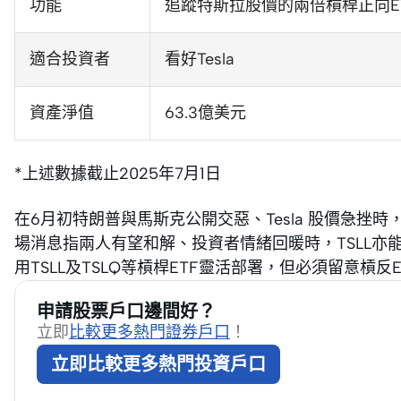
功能
追蹤特斯拉股價的兩倍槓桿正向E
適合投資者
看好Tesla
資產淨值
63.3億美元
*上述數據截止2025年7月1日
在6月初特朗普與馬斯克公開交惡、Tesla 股價急挫時，
場消息指兩人有望和解、投資者情緒回暖時，TSLL
用TSLL及TSLQ等槓桿ETF靈活部署，但必須留意槓
申請股票戶口邊間好？
立即
比較更多熱門證券戶口
！
立即比較更多熱門投資戶口