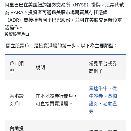
阿里巴巴在美國紐約證券交易所（NYSE）掛牌，股票代號
為 BABA。投資者可通過美股市場購買其存托憑證
（ADR）間接持有阿里巴巴股份，並可在美股交易時段靈
活操作。
投資股票戶口
開立股票戶口是投資港股的第一步。以下為主要類型：
戶口類
常見平台或券
說明
型
商例子
富途牛牛
、
微
香港證
在本地證券行開戶，
牛證券
、
長橋
券戶口
可直接買賣港股。
證券
、
老虎證
券
內地投