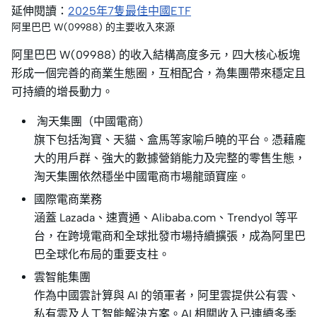
延伸閱讀：
2025年7隻最佳中國ETF
阿里巴巴 W(09988) 的主要收入來源
阿里巴巴 W(09988) 的收入結構高度多元，四大核心板塊
形成一個完善的商業生態圈，互相配合，為集團帶來穩定且
可持續的增長動力。
淘天集團（中國電商）
旗下包括淘寶、天貓、盒馬等家喻戶曉的平台。憑藉龐
大的用戶群、強大的數據營銷能力及完整的零售生態，
淘天集團依然穩坐中國電商市場龍頭寶座。
國際電商業務
涵蓋 Lazada、速賣通、Alibaba.com、Trendyol 等平
台，在跨境電商和全球批發市場持續擴張，成為阿里巴
巴全球化布局的重要支柱。
雲智能集團
作為中國雲計算與 AI 的領軍者，阿里雲提供公有雲、
私有雲及人工智能解決方案。AI 相關收入已連續多季