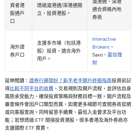
滬港通、深港
資者港
透過滬港通/深港通開
通合資格內地
股通戶
立，投資港股。
券商
口
Interactive
支援多市場（包括港
海外證
Brokers
、
股）投資，適合海外
券戶口
Saxo、
嘉信理
用戶。
財
延伸閱讀：
證券行邊間好？新手老手開戶終極指南
投資前記
得
比較不同平台的收費
、交易規則及開戶流程，並評估自身
風險承受能力，確保投資策略與財務目標一致。開戶流程及
審查條件會因戶口類型而異，如需更多細節可查閱券商官網
或向客服查詢。同時留意手續費、最低入金要求及平台功
能；若想透過 ETF 間接投資港股，很多香港及海外券商亦
支援國際 ETF 買賣。