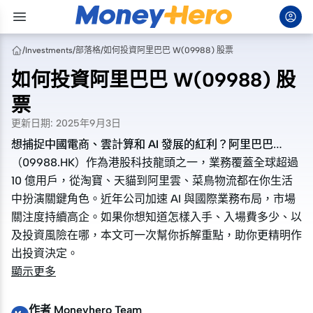
/
Investments
/
部落格
/
如何投資阿里巴巴 W(09988) 股票
如何投資阿里巴巴 W(09988) 股
票
更新日期
:
2025年9月3日
想捕捉中國電商、雲計算和 AI 發展的紅利？阿里巴巴
想捕捉中國電商、雲計算和 AI 發展的紅利？阿里巴巴
（09988.HK）作為港股科技龍頭之一，業務覆蓋全球超過
（09988.HK）作為港股科技龍頭之一，業務覆蓋全球超過
10 億用戶，從淘寶、天貓到阿里雲、菜鳥物流都在你生活
10 億用戶，從淘寶、天貓到阿里雲、菜鳥物流都在你生活
中扮演關鍵角色。近年公司加速 AI 與國際業務布局，市場
中扮演關鍵角色。近年公司加速 AI 與國際業務布局，市場
關注度持續高企。如果你想知道怎樣入手、入場費多少、以
關注度持續高企。如果你想知道怎樣入手、入場費多少、以
及投資風險在哪，本文可一次幫你拆解重點，助你更精明作
及投資風險在哪，本文可一次幫你拆解重點，助你更精明作
出投資決定。
出投資決定。
顯示更多
作者
Moneyhero Team