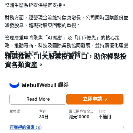
整體生態系統提供穩定支持。
財務方面，經營現金流維持健康增長，公司同時回購股份並
派發股息，體現對股東回報的重視。
管理層重申將聚焦「AI 驅動」及「用戶優先」的核心策
略，推動電商、科技及國際業務協同發展，並持續優化運營
效率與資源配置，以支持未來長期增長。
精選推薦：11大股票投資戶口，助你輕鬆投
資各類資產。
Webull 證券
Read More
立即申請
兌換碼
留存
最低開戶資金要求
佣金
-
30日
港元10000
不適用
可獲得的優惠
(
3
)