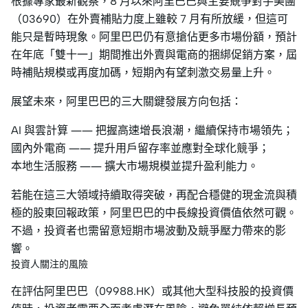
根據專家最新觀察，8 月以來阿里巴巴與主要競爭對手美團
（03690）在外賣補貼力度上雖較 7 月有所放緩，但這可
能只是暫時現象。阿里巴巴仍有意搶佔更多市場份額，預計
在年底「雙十一」期間推出外賣與電商的捆綁促銷方案，屆
時補貼規模或再度加碼，短期內有望刺激交易量上升。
展望未來，阿里巴巴的三大關鍵發展方向包括：
AI 與雲計算 —— 把握高速增長浪潮，繼續保持市場領先；
國內外電商 —— 提升用戶留存率並應對全球化競爭；
本地生活服務 —— 擴大市場規模並提升盈利能力。
若能在這三大領域持續取得突破，再配合穩健的現金流與積
極的股東回報政策，阿里巴巴的中長線投資價值依然可觀。
不過，投資者也需留意短期市場波動及競爭壓力帶來的影
響。
投資人關注的風險
在評估阿里巴巴（09988.HK）或其他大型科技股的投資價