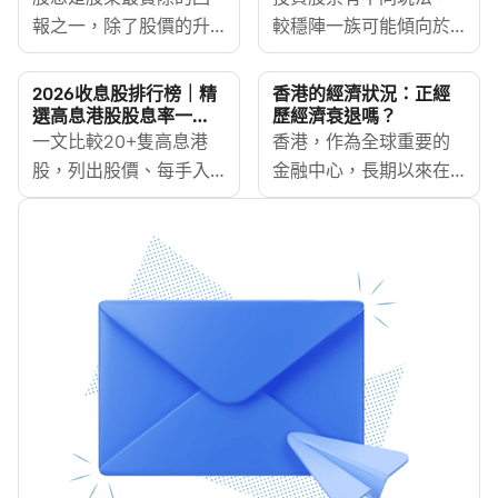
報之一，除了股價的升
較穩陣一族可能傾向於
值潛力外，亦為投資者
買藍籌收息股，貪其
提供穩定的收入來源。
「進可攻、退可守」，
2026收息股排行榜｜精
香港的經濟狀況：正經
尤其對於尋求穩定收益
甚至有機會「財息兼
選高息港股股息率一
歷經濟衰退嗎？
覽，最高逾7厘
資產的投資者而言，了
一文比較20+隻高息港
收」，賺價又賺息。但
香港，作為全球重要的
解股息的運作方式，對
股，列出股價、每手入
是，股息計算方法是甚
金融中心，長期以來在
於建立一個均衡的投資
場費及股息率，附藍籌
麼？邊隻藍籌股最高
亞洲及世界經濟中占據
組合非常重要。
及中資高息股名單與選
息？高息股應該怎樣
舉足輕重的地位。然
股法則，助你部署收息
揀？如何可以賺盡股
而，近年來，受到全球
股組合。
息？就等MoneyHero
經濟不確定性及內外多
[https://www.moneyhero.co
重因素的影響，香港的
同你逐一講解藍籌股的
經濟發展面臨前所未有
特點及投資策略。
的挑戰。根據香港特區
政府的數據，儘管香港
經濟依然保持一定的增
長，但其增速顯著放
緩，尤其是在全球疫情