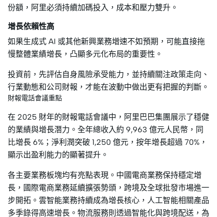
份額，阿里必須持續加碼投入，成本和壓力雙升。
增長依賴性高
如果生成式 AI 或其他新興業務增速不如預期，可能直接拖
慢整體業績增長，凸顯多元化布局的重要性。
投資前，先評估自身風險承受能力，並持續關注政策走向、
行業動態和公司財報，才能在波動中做出更有把握的判斷。
財報電話會議重點
在 2025 財年的財報電話會議中，阿里巴巴集團展示了穩健
的業績與增長潛力。全年總收入約 9,963 億元人民幣，同
比增長 6%；淨利潤突破 1,250 億元，按年增長超過 70%，
顯示出盈利能力的顯著提升。
各主要業務板塊均有亮點表現。中國電商業務保持穩定增
長，國際電商業務延續擴張勢頭，跨境及全球批發市場進一
步開拓。雲智能業務持續成為增長核心，人工智能相關產品
多季錄得高速增長。物流服務則透過智能化與跨境配送，為