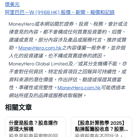
億美元
阿里巴巴－Ｗ (9988.HK) 股價、新聞、報價和記錄
MoneyHero或本網站關於證券、投資、稅務，會計或法
律意見的內容，都不會構成任何買賣投資要約、招攬、
建議或意見，部分內容涉及產品或服務代言、推許或贊
助。
MoneyHero.com.hk
之內容僅屬一般參考，並非個
人化的投資建議，也不構成買賣證券的誘因。
MoneyHero Global Limited及／或其分支機構不能，亦
不會對任何資訊、特定投資項目之回報與可持續性，或
資料來源的潛在價值，作出評估、驗證或保證其適當
性、準確性或完整性。
MoneyHero.com.hk
可能透過本
網站所提及的品牌或服務收取報酬。
相關文章
什麼是股息？股息運作
【股息計算教學 2025】
原理大解構
點揀藍籌股收息？股票
投資食息必讀
股息是股東最實際的回
投資股票有不同玩法，