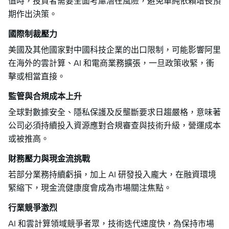
值時，投資者需要全面考慮潛在風險，避免單純依賴增長預
期作出決策。
國際制裁壓力
美國及其他國家對中國科技企業的出口限制，可能影響阿里
在海外的雲計算、AI 和電商業務擴張，一旦政策收緊，衝
擊或相當直接。
監管與合規成本上升
全球對數據安全、隱私保護及反壟斷要求日趨嚴格，意味著
公司必須持續投入資源應對合規審查與技術升級，營運成本
或被推高。
財務壓力與現金流挑戰
若部分業務持續虧損，加上 AI 研發投入龐大，在融資環境
緊縮下，現金流健康度會成為市場關注焦點。
行業競爭激烈
AI 和雲計算領域競爭者眾，技術迭代速度快，為保持市場