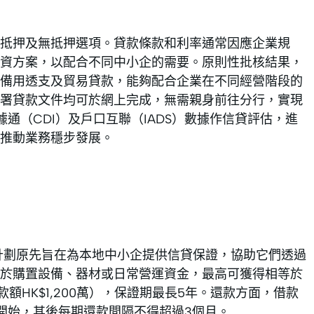
有抵押及無抵押選項。貸款條款和利率通常因應企業規
資方案，以配合不同中小企的需要。原則性批核結果，
備用透支及貿易貸款，能夠配合企業在不同經營階段的
署貸款文件均可於網上完成，無需親身前往分行，實現
通（CDI）及戶口互聯（IADS）數據作信貸評估，進
推動業務穩步發展。
計劃原先旨在為本地中小企提供信貸保證，協助它們透過
於購置設備、器材或日常營運資金，最高可獲得相等於
款額HK$1,200萬），保證期最長5年。還款方面，借款
開始，其後每期還款間隔不得超過3個月。