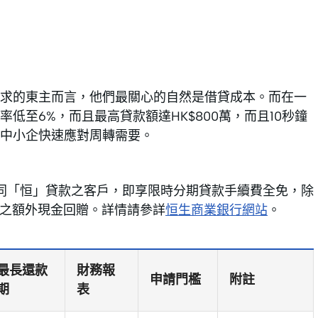
求的東主而言，他們最關心的自然是借貸成本。而在一
低至6%，而且最高貸款額達HK$800萬，而且10秒鐘
中小企快速應對周轉需要。
小企同「恒」貸款之客戶，即享限時分期貸款手續費全免，除
600之額外現金回贈。詳情請參詳
恒生商業銀行網站
。
最長還款
財務報
申請門檻
附註
期
表