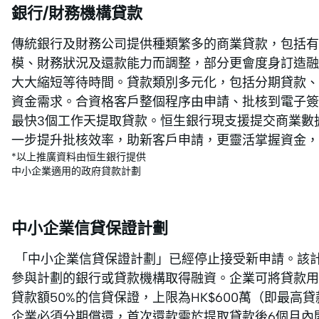
銀行/財務機構貸款
傳統銀行及財務公司提供種類繁多的商業貸款，包括
模、財務狀況及還款能力而調整，部分更會度身訂造融
大大縮短等待時間。貸款類別多元化，包括分期貸款、
資金需求。合資格客戶整個程序由申請、批核到電子簽
最快3個工作天提取貸款。恒生銀行現支援提交商業數據
一步提升批核效率，助新客戶申請，更靈活掌握資金，
*以上推廣資料由恒生銀行提供
中小企業適用的政府貸款計劃
中小企業信貸保證計劃
「中小企業信貸保證計劃」已經停止接受新申請。該
參與計劃的銀行或貸款機構取得融資。企業可將貸款用
貸款額50%的信貸保證，上限為HK$600萬（即最高貸
企業必須分期償還，首次還款需於提取貸款後6個月內