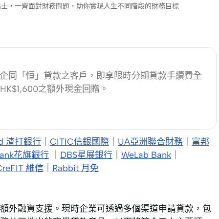
財小貼士，一齊面對財務問題，助你實現人生不同階段的財務目標
中小企同「恒」貸款之客戶，即享限時分期貸款手續費全
K$1,600之額外現金回贈。
ered 渣打銀行
｜
CITIC信銀國際
｜
UA亞洲聯合財務
｜
富邦
ibank花旗銀行
｜
DBS星展銀行
｜
WeLab Bank
｜
CreFIT 維信
｜
Rabbit 月免
額外融資支援。現時企業可透過多個渠道申請貸款，包