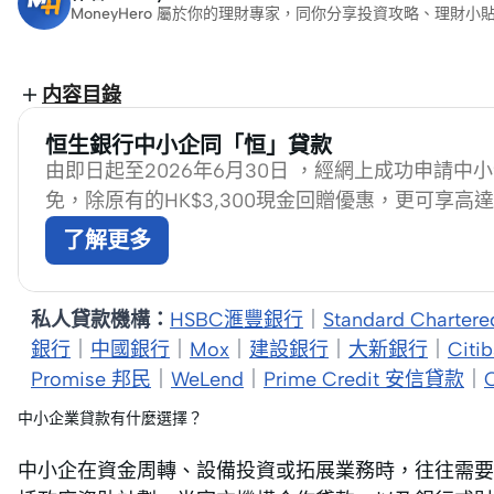
MoneyHero 屬於你的理財專家，同你分享投資攻略、理
内容目錄
恒生銀行中小企同「恒」貸款
由即日起至2026年6月30日 ，經網上成功申請
免，除原有的HK$3,300現金回贈優惠，更可享高達H
了解更多
私人貸款機構：
HSBC滙豐銀行
｜
Standard Chart
銀行
｜
中國銀行
｜
Mox
｜
建設銀行
｜
大新銀行
｜
Cit
Promise 邦民
｜
WeLend
｜
Prime Credit 安信貸款
｜
中小企業貸款有什麼選擇？
中小企在資金周轉、設備投資或拓展業務時，往往需要