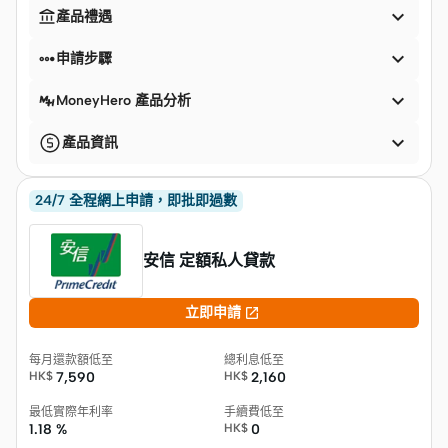


產品禮遇


申請步驟

MoneyHero 產品分析

產品資訊
24/7 全程網上申請，即批即過數
安信 定額私人貸款

立即申請
每月還款額低至
總利息低至
HK$
7,590
HK$
2,160
最低實際年利率
手續費低至
1.18 %
HK$
0