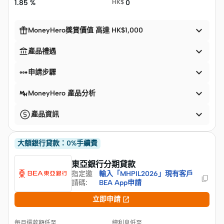
1.85 %
HK$
0


MoneyHero獎賞價值 高達 HK$1,000


產品禮遇


申請步驟

MoneyHero 產品分析

產品資訊
大額銀行貸款：0%手續費
東亞銀行分期貸款
指定邀
輸入「MHPIL2026」現有客戶
請碼
:
BEA App申請

立即申請
每月還款額低至
總利息低至