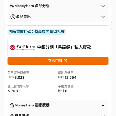

MoneyHero 產品分析

產品資訊
獨家貸款代碼：特高額度 即時批核
中銀分期「易達錢」私人貸款

立即申請
每月還款額低至
總利息低至
HK$
8,023
HK$
12,554
最低實際年利率
手續費低至
6.76 %
HK$
0


MoneyHero 獨家獎勵