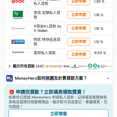
立即申請
1.30 %
私人貸款
安信 定額私人貸
立即申請
1.18 %
款
X現金A.I.貸款 by
立即申請
1.15 %
X Wallet
邦民 特快低息貸
立即申請
1.12 %
款
富邦私人貸款
8.50 %
立即申請
顯示所有貸款
(
64
)
MoneyHero如何挑選及計算貸款方案？
🎁 申請完貸款？立即填表領取獎賞！
如果你已透過 MoneyHero 申請私人貸款，記得填寫獎賞換領
表格並選擇你想要嘅禮品，幾步即可完成登記。專屬獎賞，切
勿錯過！
立即填寫