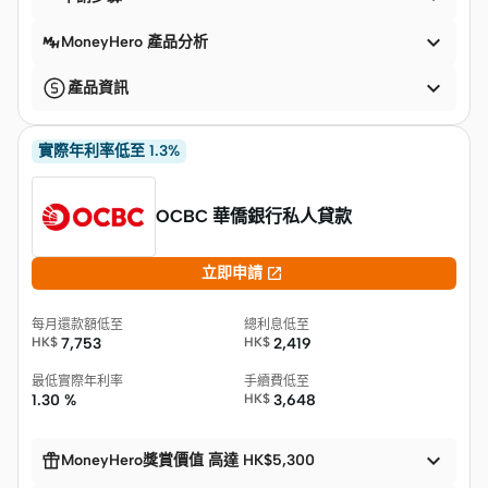

MoneyHero 產品分析

產品資訊
實際年利率低至 1.3%
OCBC 華僑銀行私人貸款

立即申請
每月還款額低至
總利息低至
HK$
7,753
HK$
2,419
最低實際年利率
手續費低至
1.30 %
HK$
3,648


MoneyHero獎賞價值 高達 HK$5,300