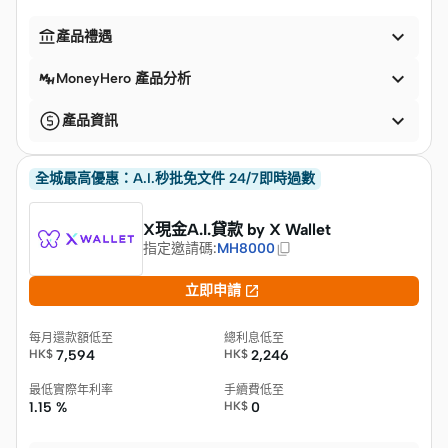


產品禮遇

MoneyHero 產品分析

產品資訊
全城最高優惠：A.I.秒批免文件 24/7即時過數
X現金A.I.貸款 by X Wallet
指定邀請碼
:
MH8000

立即申請
每月還款額低至
總利息低至
HK$
7,594
HK$
2,246
最低實際年利率
手續費低至
1.15 %
HK$
0