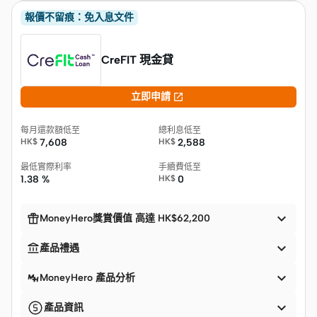
報價不留痕：免入息文件
CreFIT 現金貸

立即申請
每月還款額低至
總利息低至
HK$
7,608
HK$
2,588
最低實際利率
手續費低至
1.38 %
HK$
0


MoneyHero獎賞價值 高達 HK$62,200


產品禮遇

MoneyHero 產品分析

產品資訊