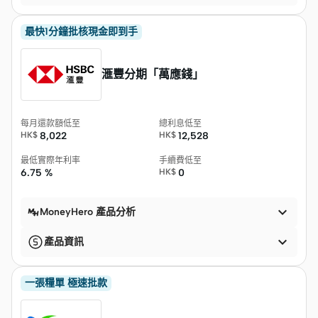
最快1分鐘批核現金即到手
滙豐分期「萬應錢」
每月還款額低至
總利息低至
HK$
8,022
HK$
12,528
最低實際年利率
手續費低至
6.75 %
HK$
0

MoneyHero 產品分析

產品資訊
一張糧單 極速批款