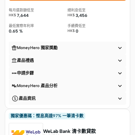
每月還款額低至
總利息低至
HK$
7,644
HK$
3,456
最低實際年利率
手續費低至
0.65 %
HK$
0


MoneyHero 獨家獎勵


產品禮遇


申請步驟

MoneyHero 產品分析

產品資訊
獨家優惠碼：慳息高達97% 一筆清卡數
WeLab Bank 清卡數貸款