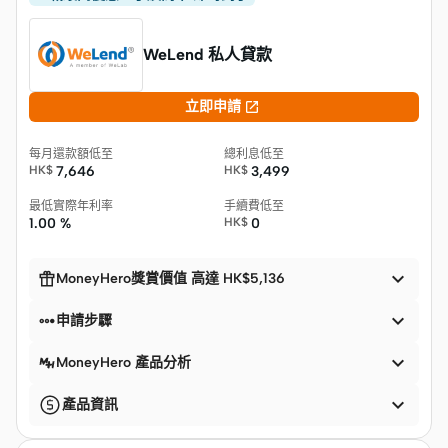
WeLend 私人貸款

立即申請
每月還款額低至
總利息低至
HK$
7,646
HK$
3,499
最低實際年利率
手續費低至
1.00 %
HK$
0


MoneyHero獎賞價值 高達 HK$5,136


申請步驟

MoneyHero 產品分析

產品資訊