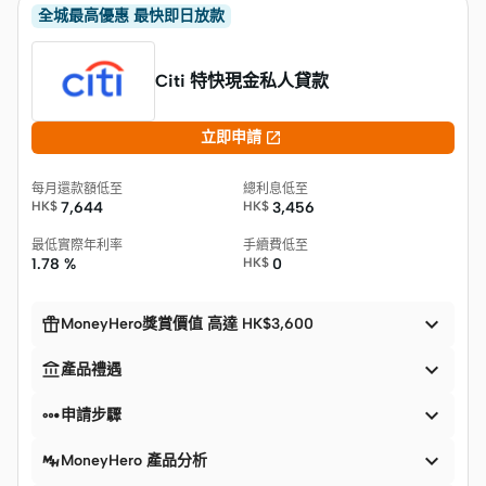
全城最高優惠 最快即日放款
Citi 特快現金私人貸款

立即申請
每月還款額低至
總利息低至
HK$
7,644
HK$
3,456
最低實際年利率
手續費低至
1.78 %
HK$
0


MoneyHero獎賞價值 高達 HK$3,600


產品禮遇


申請步驟

MoneyHero 產品分析