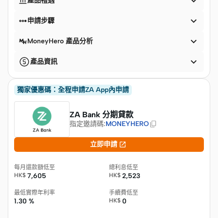


產品禮遇


申請步驟

MoneyHero 產品分析

產品資訊
獨家優惠碼：全程申請ZA App內申請
ZA Bank 分期貸款
指定邀請碼
:
MONEYHERO

立即申請
每月還款額低至
總利息低至
HK$
7,605
HK$
2,523
最低實際年利率
手續費低至
1.30 %
HK$
0