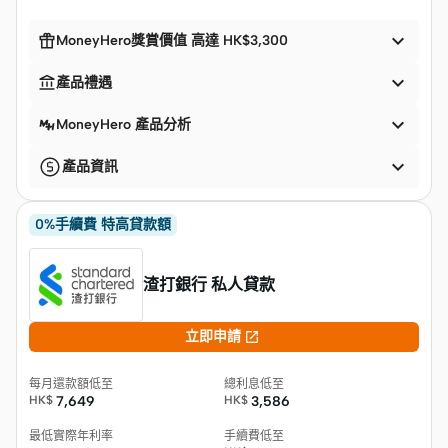


MoneyHero獎賞價值 高達 HK$3,300


產品禮遇

MoneyHero 產品分析

產品資訊
0%手續費 特高貸款額
渣打銀行 私人貸款

立即申請
每月還款額低至
總利息低至
HK$
7,649
HK$
3,586
最低實際年利率
手續費低至