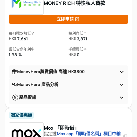
MONEY RICH 特快私人貸款

立即申請
每月還款額低至
總利息低至
HK$
7,661
HK$
3,871
最低實際年利率
手續費低至
1.98 %
HK$
0


MoneyHero獎賞價值 高達 HK$800

MoneyHero 產品分析

產品資訊
獨家優惠碼
Mox 「即時借」
指定邀
Mox app「即時借名稱」欄目中輸