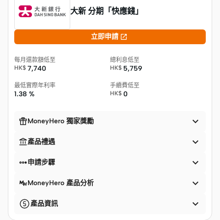
大新 分期「快應錢」

立即申請
每月還款額低至
總利息低至
HK$
7,740
HK$
5,759
最低實際年利率
手續費低至
1.38 %
HK$
0


MoneyHero 獨家獎勵


產品禮遇


申請步驟

MoneyHero 產品分析

產品資訊