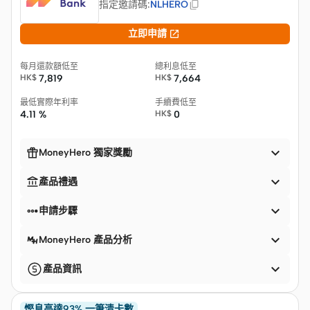
指定邀請碼
:
NLHERO

立即申請
每月還款額低至
總利息低至
HK$
7,819
HK$
7,664
最低實際年利率
手續費低至
4.11 %
HK$
0


MoneyHero 獨家獎勵


產品禮遇


申請步驟

MoneyHero 產品分析

產品資訊
慳息高達93% 一筆清卡數