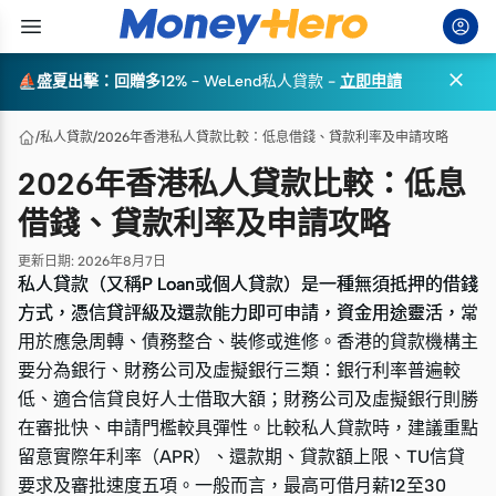

⛵盛夏出擊：回贈多12%
–
WeLend私人貸款
-
立即申請
/
私人貸款
/
2026年香港私人貸款比較：低息借錢、貸款利率及申請攻略
2026年香港私人貸款比較：低息
借錢、貸款利率及申請攻略
更新日期
:
2026年8月7日
私人貸款（又稱P Loan或個人貸款）是一種無須抵押的借錢
私人貸款（又稱P Loan或個人貸款）是一種無須抵押的借錢
方式，憑信貸評級及還款能力即可申請，資金用途靈活，常
方式，憑信貸評級及還款能力即可申請，資金用途靈活，常
用於應急周轉、債務整合、裝修或進修。香港的貸款機構主
用於應急周轉、債務整合、裝修或進修。香港的貸款機構主
要分為銀行、財務公司及虛擬銀行三類：銀行利率普遍較
要分為銀行、財務公司及虛擬銀行三類：銀行利率普遍較
低、適合信貸良好人士借取大額；財務公司及虛擬銀行則勝
低、適合信貸良好人士借取大額；財務公司及虛擬銀行則勝
在審批快、申請門檻較具彈性。比較私人貸款時，建議重點
在審批快、申請門檻較具彈性。比較私人貸款時，建議重點
留意實際年利率（APR）、還款期、貸款額上限、TU信貸
留意實際年利率（APR）、還款期、貸款額上限、TU信貸
要求及審批速度五項。一般而言，最高可借月薪12至30
要求及審批速度五項。一般而言，最高可借月薪12至30