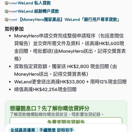
WeLend 私人貸款
WeLend 結餘轉戶貸款
【MoneyHero獨家產品】WeLend「銀行用戶尊享貸款」
如何參加
MoneyHero申請交齊完成整個申請程序（包括查閱信
貸報告）並交齊所需文件及資料，送高達HK$1,600現
金回贈，唔批都送(由MoneyHero送出，記得交獎賞表
格)
提取指定貸款額，獨家送 HK$2,800 現金回贈 (由
MoneyHero送出，記得交獎賞表格)
WeLend更會送出高達HK$33,800 + 限時12%現金回贈
總值高達HK$42,256現金回贈
想攞靚息口？先了解你嘅信貸評分
了解貸款機構點睇你嘅信貸狀況，唔影響信貸紀錄。
免費查閱信貸報告
全城最高優惠：手續簡單 即時到手