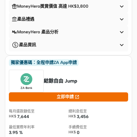


MoneyHero獎賞價值 高達 HK$3,800


產品禮遇

MoneyHero 產品分析

產品資訊
獨家優惠碼：全程申請ZA App申請
結餘自由 Jump

立即申請
每月還款額低至
總利息低至
HK$
7,644
HK$
3,456
最低實際年利率
手續費低至
3.95 %
HK$
0