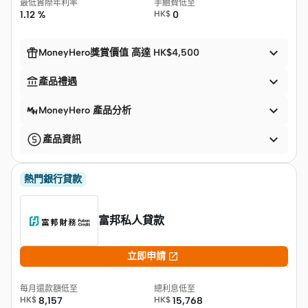
最低實際年利率
手續費低至
1.12 %
HK$
0


MoneyHero獎賞價值 高達 HK$4,500


產品禮遇

MoneyHero 產品分析

產品資訊
熱門銀行貸款
富邦私人貸款

立即申請
每月還款額低至
總利息低至
HK$
8,157
HK$
15,768