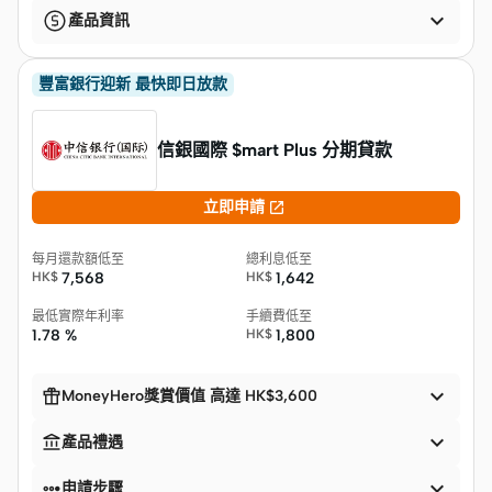

產品資訊
豐富銀行迎新 最快即日放款
信銀國際 $mart Plus 分期貸款

立即申請
每月還款額低至
總利息低至
HK$
7,568
HK$
1,642
最低實際年利率
手續費低至
1.78 %
HK$
1,800


MoneyHero獎賞價值 高達 HK$3,600


產品禮遇


申請步驟