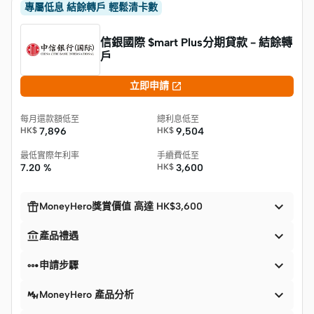
專屬低息 結餘轉戶 輕鬆清卡數
信銀國際 $mart Plus分期貸款 - 結餘轉
戶

立即申請
每月還款額低至
總利息低至
HK$
7,896
HK$
9,504
最低實際年利率
手續費低至
7.20 %
HK$
3,600


MoneyHero獎賞價值 高達 HK$3,600


產品禮遇


申請步驟

MoneyHero 產品分析