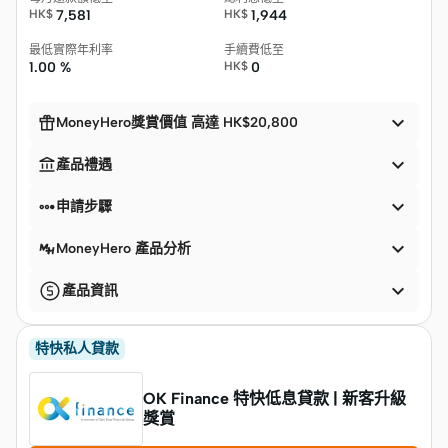
HK$
7,581
HK$
1,944
最低實際年利率
手續費低至
1.00 %
HK$
0


MoneyHero獎賞價值 高達 HK$20,800


產品禮遇


申請步驟

MoneyHero 產品分析

產品資訊
特快私人貸款
OK Finance 特快低息貸款 | 新客升級
獎賞