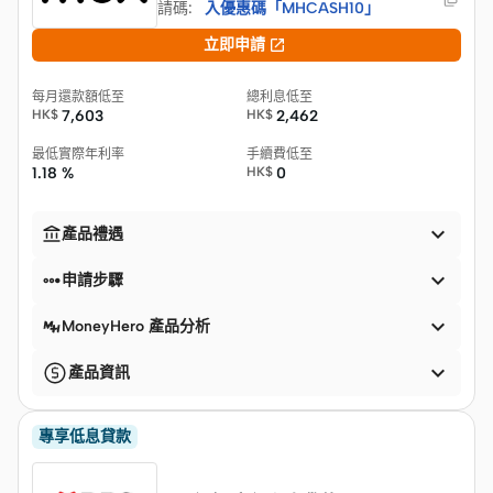
請碼
:
入優惠碼「MHCASH10」

立即申請
每月還款額低至
總利息低至
HK$
7,603
HK$
2,462
最低實際年利率
手續費低至
1.18 %
HK$
0


產品禮遇


申請步驟

MoneyHero 產品分析

產品資訊
專享低息貸款