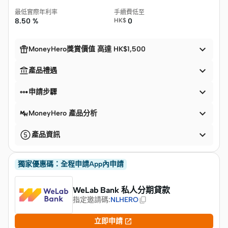
最低實際年利率
手續費低至
8.50 %
HK$
0


MoneyHero獎賞價值 高達 HK$1,500


產品禮遇


申請步驟

MoneyHero 產品分析

產品資訊
獨家優惠碼：全程申請App內申請
WeLab Bank 私人分期貸款
指定邀請碼
:
NLHERO

立即申請