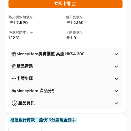

立即申請
每月還款額低至
總利息低至
HK$
7,590
HK$
2,160
最低實際年利率
手續費低至
1.12 %
HK$
0


MoneyHero獎賞價值 高達 HK$4,300


產品禮遇


申請步驟

MoneyHero 產品分析

產品資訊
易批銀行貸款：最快15分鐘現金到手