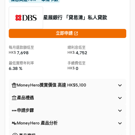
星展銀行 「貸易清」私人貸款

立即申請
每月還款額低至
總利息低至
HK$
7,698
HK$
4,752
最低實際年利率
手續費低至
6.38 %
HK$
0


MoneyHero獎賞價值 高達 HK$5,100


產品禮遇


申請步驟

MoneyHero 產品分析