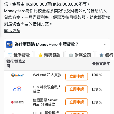
倍，金額由HK$100,000至HK$3,000,000不等。
倍，金額由HK$100,000至HK$3,000,000不等。
MoneyHero為你比較全港多間銀行及財務公司的低息私人
MoneyHero為你比較全港多間銀行及財務公司的低息私人
貸款方案，一頁盡覽利率、優惠及每月還款額，助你輕鬆找
貸款方案，一頁盡覽利率、優惠及每月還款額，助你輕鬆找
到最切合需要的借錢方案。
到最切合需要的借錢方案。
顯示更多
為什麼透過 MoneyHero 申請貸款？
🧾 稅季貸款
⭐ 精選貸款
🏢 財務公司
🏦 銀
銀行/財務公
「快速摘要」
最低實際年利
司
WeLend 私人貸款
1.00 %
立即申請
Citi 特快現金私人
立即申請
1.78 %
貸款
信銀國際 $mart
立即申請
1.78 %
Plus 分期貸款
OCBC 華僑銀行