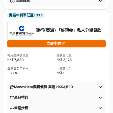

產品資訊
實際年利率低至1.33%
建行(亞洲) 「好現金」私人分期貸款

立即申請
每月還款額低至
總利息低至
HK$
7,630
HK$
3,123
最低實際年利率
手續費低至
1.33 %
HK$
0


MoneyHero獎賞價值 高達 HK$3,500


產品禮遇


申請步驟