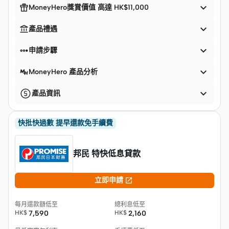


MoneyHero獎賞價值 高達 HK$11,000


產品禮遇


申請步驟

MoneyHero 產品分析

產品資訊
快批快過數 提早還款免手續費
邦民 特快低息貸款

立即申請
每月還款額低至
總利息低至
HK$
7,590
HK$
2,160