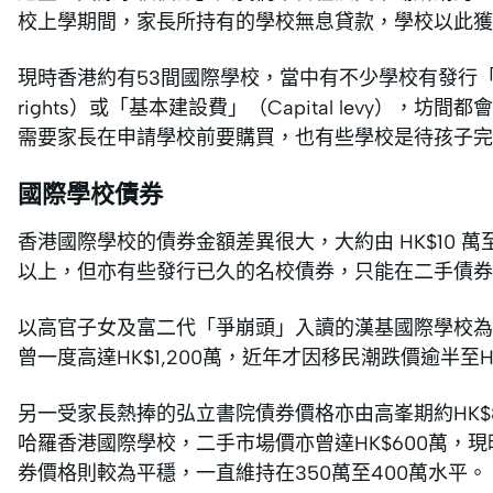
校上學期間，家長所持有的學校無息貸款，學校以此獲
現時香港約有53間國際學校，當中有不少學校有發行「債券」
rights）或「基本建設費」（Capital levy）
需要家長在申請學校前要購買，也有些學校是待孩子完
國際學校債券
香港國際學校的債券金額差異很大，大約由 HK$10 萬
以上，但亦有些發行已久的名校債券，只能在二手債券
以高官子女及富二代「爭崩頭」入讀的漢基國際學校為
曾一度高達HK$1,200萬，近年才因移民潮跌價逾半至H
另一受家長熱捧的弘立書院債券價格亦由高峯期約HK$8
哈羅香港國際學校，二手市場價亦曾達HK$600萬，現時
券價格則較為平穩，一直維持在350萬至400萬水平。