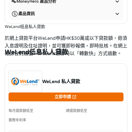

MoneyHero 產品分析

產品資訊
WeLend低息私人貸款
於網上貸款平台WeLend申請HK$30萬或以下貸款額，毋須
入息證明及住址證明，並可獲即秒報價，即時批核。在網上
WeLend低息私人貸款
確認合約過後，WeLend會即時以「轉數快」方式過數。
WeLend 私人貸款

立即申請
每月還款額低至
總還款額低至
實際年利率