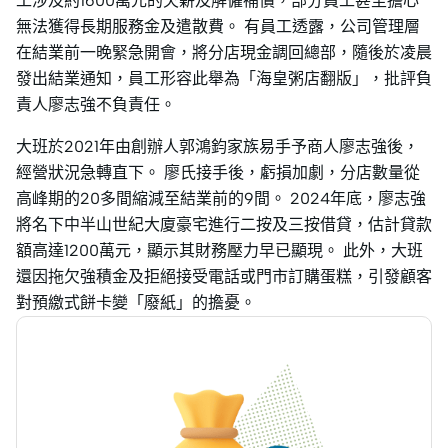
工涉及約1600萬元的欠薪及解僱補償，部分員工甚至擔心
無法獲得長期服務金及遣散費。 有員工透露，公司管理層
在結業前一晚緊急開會，將分店現金調回總部，隨後於凌晨
發出結業通知，員工形容此舉為「海皇粥店翻版」，批評負
責人廖志強不負責任。
大班於2021年由創辦人郭鴻鈞家族易手予商人廖志強後，
經營狀況急轉直下。 廖氏接手後，虧損加劇，分店數量從
高峰期的20多間縮減至結業前的9間。 2024年底，廖志強
將名下中半山世紀大廈豪宅進行二按及三按借貸，估計貸款
額高達1200萬元，顯示其財務壓力早已顯現。 此外，大班
還因拖欠強積金及拒絕接受電話或門市訂購蛋糕，引發顧客
對預繳式餅卡變「廢紙」的擔憂。