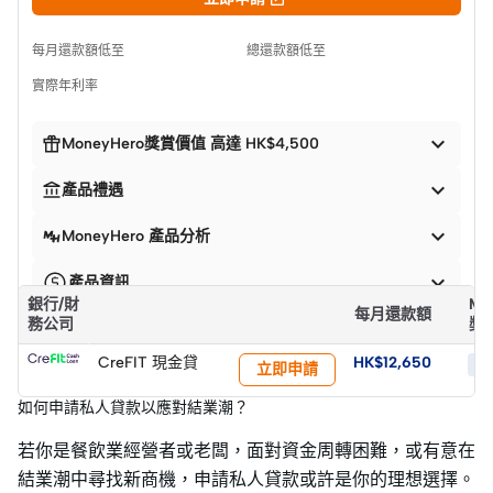
每月還款額低至
總還款額低至
實際年利率


MoneyHero獎賞價值 高達 HK$4,500


產品禮遇

MoneyHero 產品分析

產品資訊
銀行/財
Mo
每月還款額
務公司
獎
CreFIT 現金貸
HK$12,650
HK
立即申請
如何申請私人貸款以應對結業潮？
若你是餐飲業經營者或老闆，面對資金周轉困難，或有意在
結業潮中尋找新商機，申請私人貸款或許是你的理想選擇。