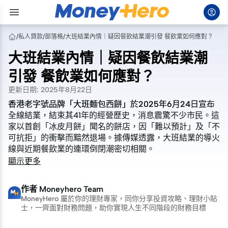
/
私人貸款
/
部落格
/
大班結業內情｜疑因餐飲結業潮引發 餐飲業如何應對？
大班結業內情｜疑因餐飲結業潮
引發 餐飲業如何應對？
更新日期
:
2025年8月22日
香港老字號品牌「大班麵包西餅」於2025年6月24日宣布
香港老字號品牌「大班麵包西餅」於2025年6月24日宣布
全線結業，結束其41年的經營歷史，消息震驚不少市民。這
全線結業，結束其41年的經營歷史，消息震驚不少市民。這
家以首創「冰皮月餅」聞名的餅店，因「難以預計」及「不
家以首創「冰皮月餅」聞名的餅店，因「難以預計」及「不
可抗拒」的衝擊而黯然退場。據傳媒透露，大班結業的導火
可抗拒」的衝擊而黯然退場。據傳媒透露，大班結業的導火
線與近期餐飲業的連環倒閉潮密切相關。
線與近期餐飲業的連環倒閉潮密切相關。
顯示更多
作者
Moneyhero Team
MoneyHero 屬於你的理財專家，同你分享投資攻略、理財小貼
士，一齊面對財務問題，助你實現人生不同階段的財務目標