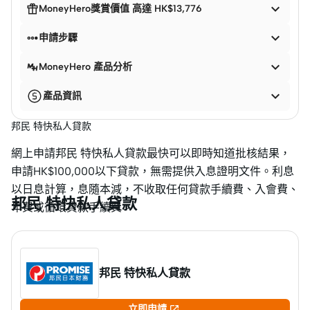


MoneyHero獎賞價值 高達 HK$13,776


申請步驟

MoneyHero 產品分析

產品資訊
邦民 特快私人貸款
網上申請邦民 特快私人貸款最快可以即時知道批核結果，
申請HK$100,000以下貸款，無需提供入息證明文件。利息
以日息計算，息隨本減，不收取任何貸款手續費、入會費、
邦民 特快私人貸款
年費或循環貸款手續費。
邦民 特快私人貸款

立即申請