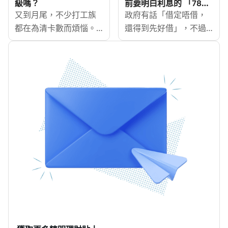
特性及適合人士，並拆
而，近年來，受到全球
級嗎？
前要明白利息的 「78法
則」
解免TU、免入息證明、
又到月尾，不少打工族
經濟不確定性及內外多
政府有話「借定唔借，
免文件、免露面四者分
都在為清卡數而煩惱。
重因素的影響，香港的
還得到先好借」，不過
別，助你揀啱最適合自
如果每個月只還min
經濟發展面臨前所未有
有時想提早還款，但又
己的免TU借貸方案。
pay，利息翻滾更加雪上
的挑戰。根據香港特區
發現要還的錢比想像中
加霜。面對龐大利息、
政府的數據，儘管香港
多？其實銀行貸款的利
清不完的債務，也許你
經濟依然保持一定的增
息償還是按 「78法
可以考慮結餘轉戶，將
長，但其增速顯著放
則」，利息還款不是每
現有的高利息信用卡債
緩，尤其是在全球疫情
月固定，而每月減少。
務，轉移至享有低利息
後的恢復過程中。本文
MoneyHero今次會教大
優惠的信用卡，藉此省
將基於最新的經濟數
家「78法則」原理，讓
下高額利息費用，更快
據，探討香港是否正經
大家學會計算提早還款
清還卡數。然而，結餘
歷經濟衰退，並分析其
可以慳幾多息。
轉戶是否真的百利無一
中的原因及未來的經濟
害？會不會降低信貸評
走向。
級，影響未來按揭申
請？MoneyHero將同你
探討如何平衡還債與信