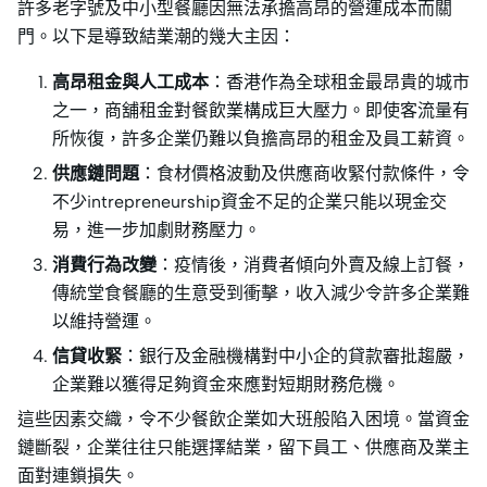
許多老字號及中小型餐廳因無法承擔高昂的營運成本而關
門。以下是導致結業潮的幾大主因：
高昂租金與人工成本
：香港作為全球租金最昂貴的城市
之一，商舖租金對餐飲業構成巨大壓力。即使客流量有
所恢復，許多企業仍難以負擔高昂的租金及員工薪資。
供應鏈問題
：食材價格波動及供應商收緊付款條件，令
不少intrepreneurship資金不足的企業只能以現金交
易，進一步加劇財務壓力。
消費行為改變
：疫情後，消費者傾向外賣及線上訂餐，
傳統堂食餐廳的生意受到衝擊，收入減少令許多企業難
以維持營運。
信貸收緊
：銀行及金融機構對中小企的貸款審批趨嚴，
企業難以獲得足夠資金來應對短期財務危機。
這些因素交織，令不少餐飲企業如大班般陷入困境。當資金
鏈斷裂，企業往往只能選擇結業，留下員工、供應商及業主
面對連鎖損失。