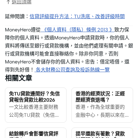
返回頂端
延伸閱讀：
信貸評級提升方法：TU洗底、改善評級時間
MoneyHero遵從
《個人資料（隱私）條例 2013 》
致力保
障你的個人資料。透過MoneyHero申請貸款時，你的個人
資料將傳送至銀行或貸款機構，並由他們處理有關申請。銀
行或貸款機構可能會直接聯絡你。除非你同意，否則
MoneyHero不會儲存你的個人資料。忠告：借定唔借，還
得到先好借！
各大財務公司查詢及投訴熱線一覽
相關文章
免TU貸款邊間好？免信
香港的經濟狀況：正經
貸報告貸款比較2026
歷經濟衰退嗎？
一文比較香港主要財務
香港，作為全球重要的
公司免TU貸款（免信貸
金融中心，長期以來在
報告貸款）的申請門
亞洲及世界經濟中占據
檻、文件要求、貸款額
舉足輕重的地位。然
結餘轉戶會影響信貸評
提早還款有著數？貸款