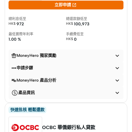

立即申請
總利息低至
總還款額低至
HK$
972
HK$
100,973
最低實際年利率
手續費低至
1.00 %
HK$
0


MoneyHero 獨家獎勵


申請步驟

MoneyHero 產品分析

產品資訊
快速批核 輕鬆還款
OCBC 華僑銀行私人貸款