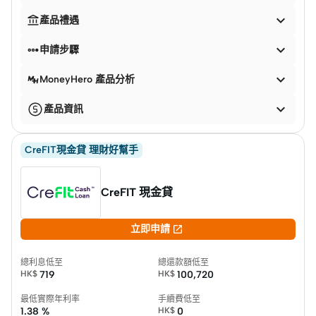


產品禮遇


申請步驟

MoneyHero 產品分析

產品資訊
CreFIT現金貸 理財好幫手
CreFIT 現金貸

立即申請
總利息低至
總還款額低至
HK$
719
HK$
100,720
最低實際年利率
手續費低至
1.38 %
HK$
0