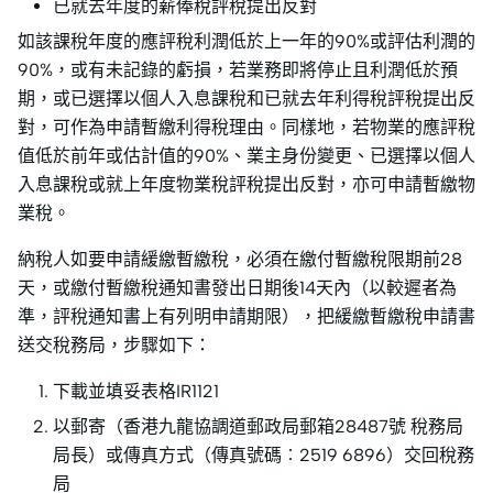
已就去年度的薪俸稅評稅提出反對
如該課稅年度的應評稅利潤低於上一年的90%或評估利潤的
90%，或有未記錄的虧損，若業務即將停止且利潤低於預
期，或已選擇以個人入息課稅和已就去年利得稅評稅提出反
對，可作為申請暫繳利得稅理由。同樣地，若物業的應評稅
值低於前年或估計值的90%、業主身份變更、已選擇以個人
入息課稅或就上年度物業稅評稅提出反對，亦可申請暫繳物
業稅。
納稅人如要申請緩繳暫繳稅，必須在繳付暫繳稅限期前28
天，或繳付暫繳稅通知書發出日期後14天內（以較遲者為
準，評稅通知書上有列明申請期限），把緩繳暫繳稅申請書
送交稅務局，步驟如下：
下載並填妥表格IR1121
以郵寄（香港九龍協調道郵政局郵箱28487號 稅務局
局長）或傳真方式（傳真號碼︰2519 6896）交回稅務
局