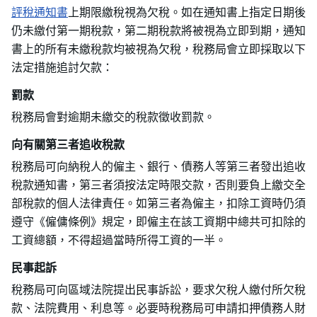
評稅通知書
上期限繳稅視為欠稅。如在通知書上指定日期後
仍未繳付第一期稅款，第二期稅款將被視為立即到期，通知
書上的所有未繳稅款均被視為欠稅，稅務局會立即採取以下
法定措施追討欠款：
罰款
稅務局會對逾期未繳交的稅款徵收罰款。
向有關第三者追收稅款
稅務局可向納稅人的僱主、銀行、債務人等第三者發出追收
稅款通知書，第三者須按法定時限交款，否則要負上繳交全
部稅款的個人法律責任。如第三者為僱主，扣除工資時仍須
遵守《僱傭條例》規定，即僱主在該工資期中總共可扣除的
工資總額，不得超過當時所得工資的一半。
民事起訴
稅務局可向區域法院提出民事訴訟，要求欠稅人繳付所欠稅
款、法院費用、利息等。必要時稅務局可申請扣押債務人財