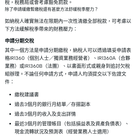
稅，稅務局或會考慮豁免罰款。
除了申請緩繳暫繳稅還有甚麼方法舒緩稅季壓力？
如納稅人確實無法在限期內一次性清繳全部稅款，可考慮以
下方法緩解稅季帶來的財務壓力：
申請分期交稅
其中一個方法是申請分期繳稅，納稅人可以透過填妥申請表
格IR1360（個別人士／獨資業務經營者）、IR1360A（合夥
業務）或IR1360B（法團）、以書面形式或親身到追討欠稅
組辦理。不論任何申請方式，申請人均須提交以下佐證文
件：
繳稅建議書
過去3個月的銀行月結單／存摺副本
過去3個月的收入及支出詳情
最近3個月的管理帳目（包括損益表及資產負債表）、
現金流轉狀況及預測表（經營業務人士適用）