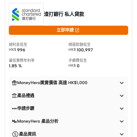
渣打銀行 私人貸款

立即申請
總利息低至
總還款額低至
HK$
996
HK$
100,997
最低實際年利率
手續費低至
1.85 %
HK$
0


MoneyHero獎賞價值 高達 HK$1,000


產品禮遇


申請步驟

MoneyHero 產品分析

產品資訊