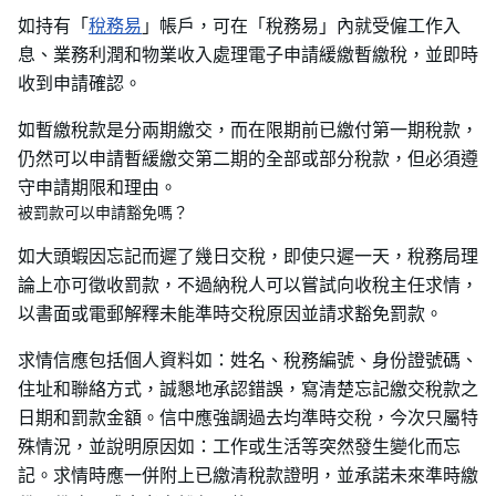
如持有「
稅務易
」帳戶，可在「稅務易」內就受僱工作入
息、業務利潤和物業收入處理電子申請緩繳暫繳稅，並即時
收到申請確認。
如暫繳稅款是分兩期繳交，而在限期前已繳付第一期稅款，
仍然可以申請暫緩繳交第二期的全部或部分稅款，但必須遵
守申請期限和理由。
被罰款可以申請豁免嗎？
如大頭蝦因忘記而遲了幾日交稅，即使只遲一天，稅務局理
論上亦可徵收罰款，不過納稅人可以嘗試向收稅主任求情，
以書面或電郵解釋未能準時交稅原因並請求豁免罰款。
求情信應包括個人資料如：姓名、稅務編號、身份證號碼、
住址和聯絡方式，誠懇地承認錯誤，寫清楚忘記繳交稅款之
日期和罰款金額。信中應強調過去均準時交稅，今次只屬特
殊情況，並說明原因如：工作或生活等突然發生變化而忘
記。求情時應一併附上已繳清稅款證明，並承諾未來準時繳