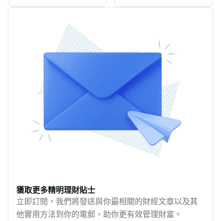
繳稅，方便快捷！
慳多啲稅？」其實，精
比較，助你找到最平稅
期與繳款選擇，並了解
MoneyHero為你整合
明的稅務規劃不單是計
貸，並介紹不同稅貸用
分期交稅、反對評稅及
2025/26課稅年度的交
算數字那麼簡單，而是
途。
遲交稅的處理方法。收
稅方法，助你輕鬆完成
要全面了解各種免稅額
到俗稱「綠色炸彈」的
繳稅。
及扣稅項目，並且及早
個別人士報稅表，不代
部署。讓MoneyHero一
表一定需要交稅；是否
文拆解香港稅務規劃的
有薪俸稅應繳，須視乎
精髓，了解自己的稅務
入息、可扣除項目、免
狀況和各項免稅額資
稅額及稅務寬減而定。
格，輕鬆應對2025年報
即使收入低於免稅額，
稅季！
只要收到報稅表，仍須
依時填妥並交回。本文
整理2025/26課稅年度
的2026報稅時間、不同
年薪的薪俸稅試算、交
獲取更多精明理財貼士
稅日期與主要繳款渠
立即訂閱，我們將發送與你最相關的財經文章以及其
道，亦會說明無力交
他實用方法到你的電郵，助你更有效管理財富。