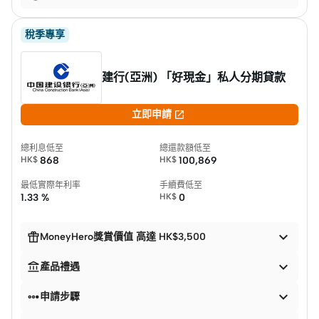
稅季專享
建行(亞洲) 「好現金」私人分期貸款

立即申請
總利息低至
總還款額低至
HK$
868
HK$
100,869
最低實際年利率
手續費低至
1.33 %
HK$
0


MoneyHero獎賞價值 高達 HK$3,500


產品禮遇


申請步驟