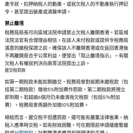
產令狀、扣押納稅人的動產，或就欠稅人的不動產執行押記
令，甚至提出破產或清盤申請。
禁止離境
稅務局局長可向區域法院申請禁止欠稅人離開香港。若區域
法院法官有合理理由相信，在該人未付稅款或提供令稅務局
滿意的繳稅保證之前，確保該人不離開香港或在返回香港後
不再離開是合乎公眾利益，便發出「阻止離境指示」。有關
欠稅人有權就判決向高等法院提出上訴。
遲交稅罰款
如第一期稅款未能如期繳交，稅務局會對逾期未繳稅款（包
括第二期稅款）徵收5%附加費作罰款，第二期稅款將視立
即到期。若超過6個月仍未繳清拖欠稅款（包括5％附加
費），稅務局會再額外加徵10%附加費。
總結而言，遲交稅不但遭罰款，還可能有嚴重法律後果，納
稅人應準時交稅。如有財政困難，可在期限前申請緩繳暫繳
稅或
分期繳稅
；計劃離港者應提前辦理清稅手續。