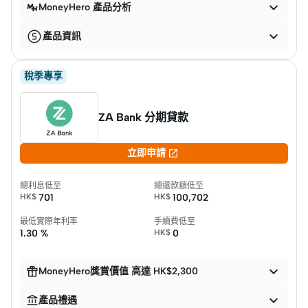

MoneyHero 產品分析

產品資訊
稅季專享
ZA Bank 分期貸款

立即申請
總利息低至
總還款額低至
HK$
701
HK$
100,702
最低實際年利率
手續費低至
1.30 %
HK$
0


MoneyHero獎賞價值 高達 HK$2,300


產品禮遇