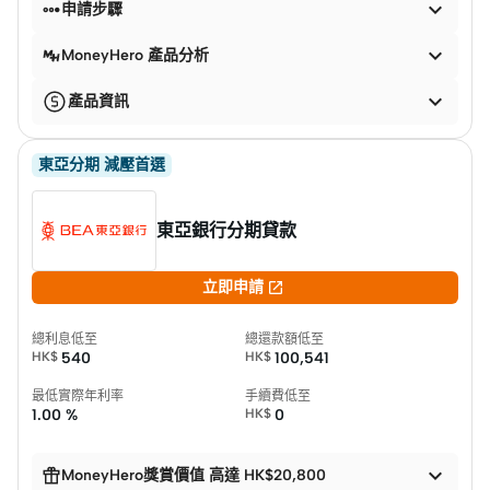


申請步驟

MoneyHero 產品分析

產品資訊
東亞分期 減壓首選
東亞銀行分期貸款

立即申請
總利息低至
總還款額低至
HK$
540
HK$
100,541
最低實際年利率
手續費低至
1.00 %
HK$
0


MoneyHero獎賞價值 高達 HK$20,800