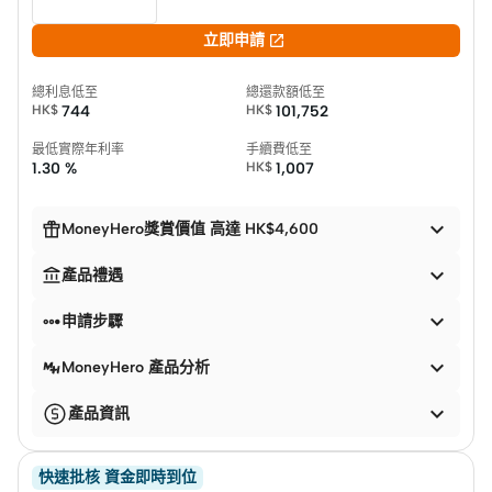

立即申請
總利息低至
總還款額低至
HK$
744
HK$
101,752
最低實際年利率
手續費低至
1.30 %
HK$
1,007


MoneyHero獎賞價值 高達 HK$4,600


產品禮遇


申請步驟

MoneyHero 產品分析

產品資訊
快速批核 資金即時到位