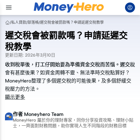
/
私人貸款
/
部落格
/
遲交稅會被罰款嗎？申請延遲交稅教學
遲交稅會被罰款嗎？申請延遲交
稅教學
更新日期
:
2026年3月10日
收到稅單後，打工仔開始要為準備資金交稅而苦惱。遲交稅
收到稅單後，打工仔開始要為準備資金交稅而苦惱。遲交稅
會有甚麼後果？如資金周轉不靈、無法準時交稅點算好？
會有甚麼後果？如資金周轉不靈、無法準時交稅點算好？
MoneyHero整理了多個遲交稅的可能後果，及多個舒緩交
MoneyHero整理了多個遲交稅的可能後果，及多個舒緩交
稅壓力的方法。
稅壓力的方法。
顯示更多
作者
Moneyhero Team
MoneyHero 屬於你的理財專家，同你分享投資攻略、理財小貼
士，一齊面對財務問題，助你實現人生不同階段的財務目標