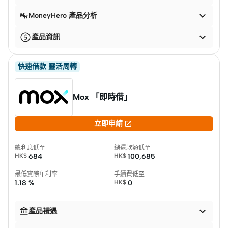

MoneyHero 產品分析

產品資訊
快速借款 靈活周轉
Mox 「即時借」

立即申請
總利息低至
總還款額低至
HK$
684
HK$
100,685
最低實際年利率
手續費低至
1.18 %
HK$
0


產品禮遇