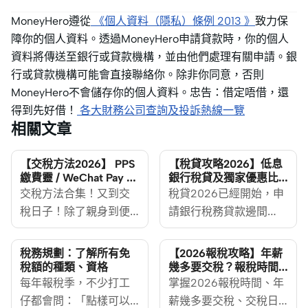
MoneyHero遵從
《個人資料（隱私）條例 2013 》
致力保
障你的個人資料。透過MoneyHero申請貸款時，你的個人
資料將傳送至銀行或貸款機構，並由他們處理有關申請。銀
行或貸款機構可能會直接聯絡你。除非你同意，否則
MoneyHero不會儲存你的個人資料。忠告：借定唔借，還
得到先好借！
各大財務公司查詢及投訴熱線一覽
相關文章
【交稅方法2026】 PPS
【稅貸攻略2026】低息
繳費靈 / WeChat Pay /
銀行稅貸及獨家優惠比
轉數快 / 信用卡等網上交
較
交稅方法合集！又到交
稅貸2026已經開始，申
稅
稅日子！除了親身到便
請銀行稅務貸款邊間
利店或郵政局交稅，你
好？MoneyHero整合各
還可以透過WeChat
大銀行稅貸、虛擬銀行
稅務規劃：了解所有免
【2026報稅攻略】年薪
Pay、AlipayHK、PPS繳
稅貸及財務公司稅貸優
稅額的種類、資格
幾多要交稅？報稅時間
及交稅日期
費靈、轉數快、網上銀
每年報稅季，不少打工
惠，從實際年利率、迎
掌握2026報稅時間、年
行或信用卡等網上渠道
仔都會問：「點樣可以
新優惠到申請條件一一
薪幾多要交稅、交稅日