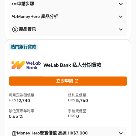


申請步驟

MoneyHero 產品分析

產品資訊
熱門銀行貸款
WeLab Bank 私人分期貸款

立即申請
每月還款額低至
總利息低至
HK$
12,740
HK$
5,760
最低實際年利率
手續費低至
0.65 %
HK$
0


MoneyHero獎賞價值 高達 HK$7,000