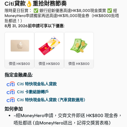
Citi貸款👌重拾財務節奏
限時夏日狂賞： ✅ 銀行迎新優惠高達HK$8,000現金獎賞 ✅ 經
MoneyHero申請獨家再送高達HK$15,000現金券（HK$8000批唔
批都送！）
8月 31, 2026前申請可享以下優惠:
價值 HK$800
價值 HK$800
價值 HK$800
指定金融產品:
Citi 特快現金私人貸款
Citi 卡數結餘轉戶
Citi 特快現金私人貸款 (汽車貸款適用)
如何參加
-經MoneyHero申請，交齊文件即送 HK$800 現金券，
唔批都送 (由MoneyHero送出，記得交獎賞表格)