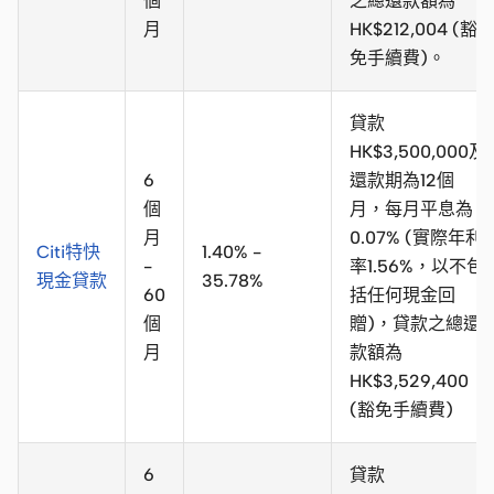
個
之總還款額為
月
HK$212,004 (豁
免手續費)。
貸款
HK$3,500,000及
6
還款期為12個
個
月，每月平息為
月
0.07% (實際年利
Citi特快
1.40% -
-
率1.56%，以不包
現金貸款
35.78%
60
括任何現金回
個
贈)，貸款之總還
月
款額為
HK$3,529,400
(豁免手續費)
6
貸款