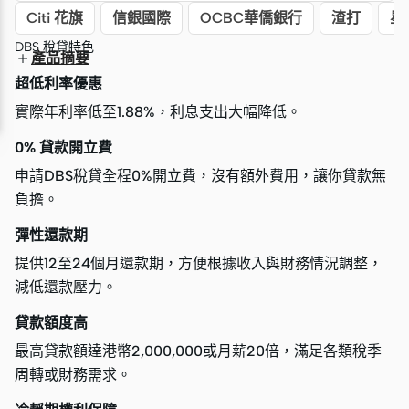
Citi 花旗
信銀國際
OCBC華僑銀行
渣打
星
DBS 稅貸特色
產品摘要
超低利率優惠
實際年利率低至1.88%，利息支出大幅降低。
0% 貸款開立費
申請DBS稅貸全程0%開立費，沒有額外費用，讓你貸款無
負擔。
彈性還款期
提供12至24個月還款期，方便根據收入與財務情況調整，
減低還款壓力。
貸款額度高
最高貸款額達港幣2,000,000或月薪20倍，滿足各類稅季
周轉或財務需求。