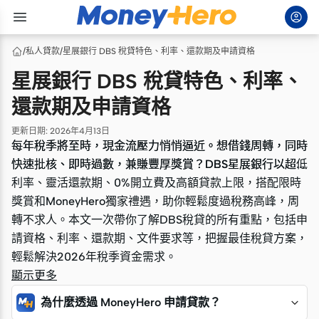
/
私人貸款
/
星展銀行 DBS 稅貸特色、利率、還款期及申請資格
星展銀行 DBS 稅貸特色、利率、
還款期及申請資格
更新日期
:
2026年4月13日
每年稅季將至時，現金流壓力悄悄逼近。想借錢周轉，同時
每年稅季將至時，現金流壓力悄悄逼近。想借錢周轉，同時
快速批核、即時過數，兼賺豐厚獎賞？DBS星展銀行以超低
快速批核、即時過數，兼賺豐厚獎賞？DBS星展銀行以超低
利率、靈活還款期、0%開立費及高額貸款上限，搭配限時
利率、靈活還款期、0%開立費及高額貸款上限，搭配限時
獎賞和MoneyHero獨家禮遇，助你輕鬆度過稅務高峰，周
獎賞和MoneyHero獨家禮遇，助你輕鬆度過稅務高峰，周
轉不求人。本文一次帶你了解DBS稅貸的所有重點，包括申
轉不求人。本文一次帶你了解DBS稅貸的所有重點，包括申
請資格、利率、還款期、文件要求等，把握最佳稅貸方案，
請資格、利率、還款期、文件要求等，把握最佳稅貸方案，
輕鬆解決2026年稅季資金需求。
輕鬆解決2026年稅季資金需求。
顯示更多
為什麼透過 MoneyHero 申請貸款？