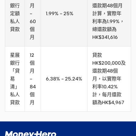
銀行
月
還款期48個月
定額
-
1.99% - 25%
計算，實際年
私人
60
利率為1.99%，
貸款
個
總還款額為
月
HK$341,616
星展
12
貸款
銀行
個
HK$200,000及
「貸
月
還款期48個
易
-
6.38% - 25.24%
月，以實際年
清」
84
利率10.42%
私人
個
計，每月還款
貸款
月
額為HK$4,967