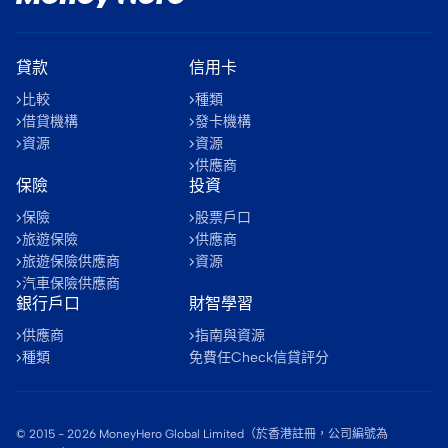
貸款
信用卡
比較
種類
借貸機構
發卡機構
資源
資源
供應商
保險
投資
保險
股票戶口
旅遊保險
供應商
旅遊保險供應商
資源
汽車保險供應商
銀行戶口
財智學習
供應商
指南與資源
種類
免費任Check信貸評分
© 2015 -
2026
MoneyHero Global Limited（於香港註冊，公司編號為