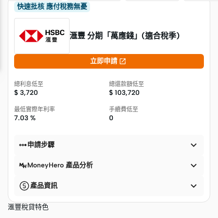
產品摘要
快速批核 應付稅務無憂
滙豐 分期「萬應錢」(適合稅季)

立即申請
總利息低至
總還款額低至
$
3,720
$
103,720
最低實際年利率
手續費低至
7.03 %
0


申請步驟

MoneyHero 產品分析

產品資訊
滙豐稅貸特色