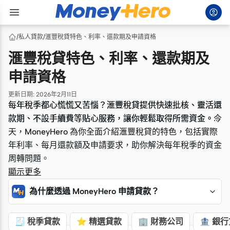
/
私人貸款
/
滙豐稅貸特色、利率、還款期及申請資格
滙豐稅貸特色、利率、還款期及
申請資格
更新日期
:
2026年2月11日
每年稅季都心慌慌又苦惱？滙豐稅貸提供快速批核、靈活還
每年稅季都心慌慌又苦惱？滙豐稅貸提供快速批核、靈活還
款期、不設手續費等貼心服務，讓你輕鬆取得所需資金。今
款期、不設手續費等貼心服務，讓你輕鬆取得所需資金。今
天，MoneyHero 為你全面介紹滙豐稅貸的特色，包括實際
天，MoneyHero 為你全面介紹滙豐稅貸的特色，包括實際
年利率、每月還款額及申請要求，助你解決每年稅季的資金
年利率、每月還款額及申請要求，助你解決每年稅季的資金
周轉問題。
周轉問題。
顯示更多
為什麼透過 MoneyHero 申請貸款？
🧾 稅季貸款
⭐ 精選貸款
🏢 財務公司
🏦 銀