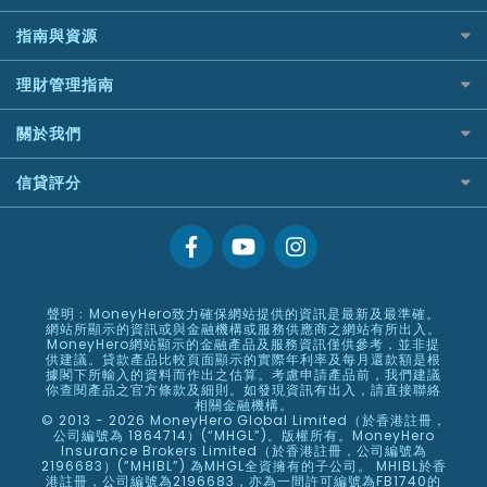
WeBull微牛證券
尊尚銀行戶口
什麼是ETF？
Generali 忠意
ZA Bank
漲樂全球通好唔好？
相機有得保
定期存款
漲樂全球通｜華泰國際
Citi Plus
指南與資源
香港30大高息股排行
HSBC滙豐銀行
IB盈透證券好唔好？
專為孕婦設計的最佳旅遊保險
港元定存
OSL
中信銀行inMotion
黃金ETF懶人包
MSIG 三井住友
理財資訊
盈立證券 uSMART 好唔好？
最佳滑雪旅遊保險
人民幣定存
理財管理指南
StashAway
Airwallex銀行
最值得注意的比特幣ETF
Prudential 保誠
識慳識賺
Stashaway好唔好？
最適合BB的旅遊保險
美元定存
Syfe
常用相關詞彙
選股策略：五步調查攻略
QBE 昆士蘭
債務管理
關於我們
Hashkey好唔好？
英鎊定存
MoneyHero電子報
Starr
投資理財
Syfe好唔好？
澳元定存
服務承諾
所有合作銀行或機構
信貸評分
Zurich 蘇黎世
置業安居
網上支援
人生保障
信貸評分指南
精選產品
精明旅遊
換領現金券流程
創業求職
常見問題
專欄文章
聲明﹕MoneyHero致力確保網站提供的資訊是最新及最準確。
條款及細則
網站所顯示的資訊或與金融機構或服務供應商之網站有所出入。
編輯守則
MoneyHero網站顯示的金融產品及服務資訊僅供參考，並非提
供建議。貸款產品比較頁面顯示的實際年利率及每月還款額是根
廣告合作
據閣下所輸入的資料而作出之估算。考慮申請產品前，我們建議
你查閱產品之官方條款及細則。如發現資訊有出入，請直接聯絡
廣告政策
相關金融機構。
© 2013 - 2026 MoneyHero Global Limited（於香港註冊，
私隱政策
公司編號為 1864714）(“MHGL”)。版權所有。MoneyHero
Insurance Brokers Limited（於香港註冊，公司編號為
加入我們
2196683）(”MHIBL”) 為MHGL全資擁有的子公司。 MHIBL於香
港註冊，公司編號為2196683，亦為一間許可編號為FB1740的
媒體報導