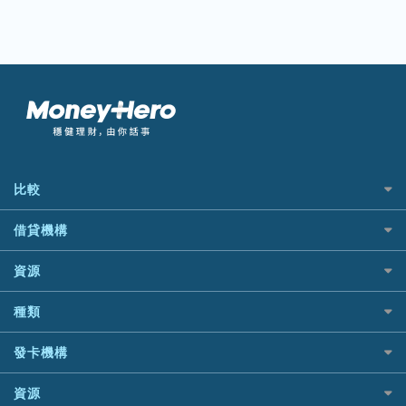
比較
私人貸款比較
借貸機構
稅季/稅務貸款
BEA 東亞銀行
網上貸款
資源
BOC 中國銀行
結餘轉戶(清卡數貸款)
如何申請個人貸款
Cashing Pro 優尚信貸
種類
銀行貸款
如何管理個人貸款
CCB(Asia) 中國建設銀行 (亞洲)
財務公司貸款
網購優惠
個人貸款有用資訊
發卡機構
Citibank 花旗銀行
免入息貸款
精選外幣網購信用卡
清卡數貸款教學
CNCBI 信銀國際
Citibank花旗銀行
免TU貸款
尊尚信用卡
資源
循環貸款教學
CreFIT 維信