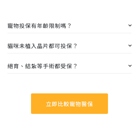
寵物投保有年齡限制嗎？
貓咪未植入晶片都可投保？
絕育、結紮等手術都受保？
立即比較寵物醫保