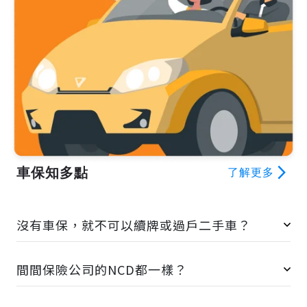
車保知多點
arrow_forward_ios
了解更多
沒有車保，就不可以續牌或過戶二手車？
間間保險公司的NCD都一樣？