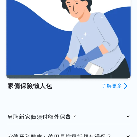
家傭保險懶人包
arrow_forward_ios
了解更多
另聘新家傭須付額外保費？
家傭牙科醫療、偷用長途電話都有得保？