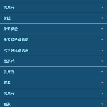
AE美國運通
急借錢
公司信用卡
個人化貸款產品推介 🔥全新
Black Friday優惠
DBS 星展銀行
DBS星展銀行
供應商
業主貸款
電子錢包信用卡
債務重組一覽
淘寶付款方式
DSB 大新銀行
HSBC滙豐銀行
汽車貸款
日本遊信用卡攻略
八達通自動增值信用卡
供樓利息扣稅
一田購物優惠日
保險
Fubon 富邦銀行
Mox
緊急貸款比較
韓國遊信用卡攻略
最佳貸款app
SOGO感謝祭
HK Finance 香港信貸
信銀國際
最佳小額貸款比較
旅遊保險
台灣遊信用卡攻略
旅遊保險
HKTVmall優惠碼
HSBC 滙豐銀行貸款
大新銀行
易批必批貸款
汽車保險
機場貴賓室信用卡
交稅優惠
K Cash 貸款
日本旅遊保險及資訊
恒生銀行
24小時貸款
家居保險
旅遊保險供應商
Visa信用卡
酒店優惠碼
Mox 銀行
泰國旅遊保險及資訊
Standard Chartered渣打銀行
最佳循環貸款
家傭保險
萬事達卡
AXA 安盛
機票優惠碼
National Resources 中潤物業按揭
台灣旅遊保險及資訊
汽車保險供應商
安信EarnMORE
寵物保險
銀聯信用卡
AIG 美亞
OCBC 華僑銀行
韓國旅遊保險及資訊
AEON
定期人壽保險
高獎賞信用卡推薦
大新汽車保險
Allianz 安聯
股票戶口
PrimeCredit 安信信貸
歐洲旅遊保險及資訊
東亞銀行
危疾保險
酒店信用卡
中銀汽車保險
Allied World 世聯
Promise 邦民日本財務
越南旅遊保險及資訊
SIM
富途證券
年金資訊
Allianz安聯汽車保險
供應商
Avo
Rabbit Credit月兔信貸
澳洲旅遊保險及資訊
Airwallex信用卡
IB盈透證券
樓宇火險
bolttech保障汽車保險
中國銀行
Standard Chartered 渣打銀行
富途牛牛好唔好？
長者嘆世界
老虎證券
資源
Zurich蘇黎世汽車保險
Bolttech 保特
UA 亞洲聯合財務
Webull微牛證券好唔好？
家庭親子遊
uSMART 盈立證券
QBE昆士蘭汽車保險
股票戶口開戶
Blue Cross 藍十字
WeLab Bank
Longbridge長橋證券好唔好？
供應商
全年周圍飛
華盛証券
平安汽車保險
證券行邊間好？
中國平安
WeLend 貸款
老虎證券好唔好？
手機邊份好
長橋證券
銀行戶口比較
港股5隻高息ETF精選
種類
大新銀行
X Wallet 貸款
華盛証券好唔好？
自駕遊比較