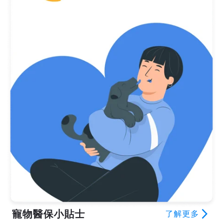
寵物醫保小貼士
arrow_forward_ios
了解更多