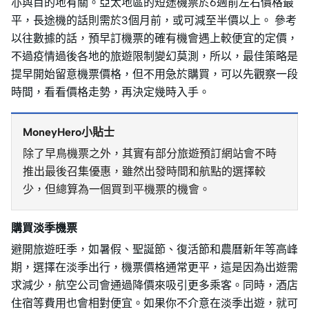
亦與目的地有關。亞太地區的短途機票於6週前左右價格最
平，長途機的話則需於3個月前，或可減至半價以上。 參考
以往數據的話，預早訂機票的確有機會遇上較便宜的定價，
不過疫情過後各地的旅遊限制變幻莫測，所以，最佳策略是
提早開始留意機票價格，但不用急於購買，可以先觀察一段
時間，看看價格走勢，再決定幾時入手。
MoneyHero小貼士
除了早鳥機票之外，其實有部分旅遊預訂網站會不時
推出最後召集優惠，雖然出發時間和航點的選擇較
少，但總算為一個買到平機票的機會。
購買淡季機票
避開旅遊旺季，如暑假、聖誕節、復活節和農曆新年等高峰
期，選擇在淡季出行，機票價格通常更平，這是因為出遊需
求減少，航空公司會通過降價來吸引更多乘客。同時，酒店
住宿等費用也會相對便宜。如果你不介意在淡季出遊，就可