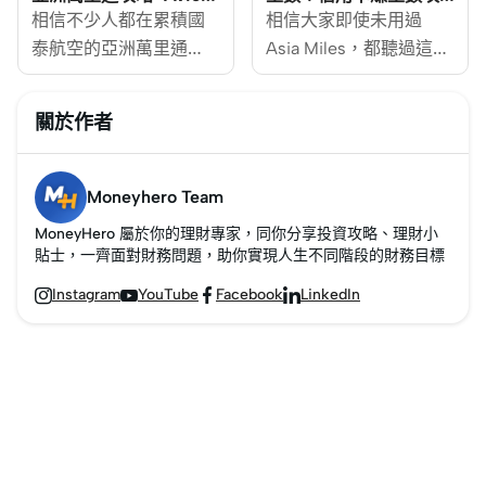
ANA 3大計劃比較（附
略（附最新改制里數兌
多2個航段。在這2個航
相信不少人都在累積國
各出奇謀，推出不同迎
相信大家即使未用過
最新里數兌換表）
換表）
段的行程中，最多可包
泰航空的亞洲萬里通
新或兌換里數優惠。每
Asia Miles，都聽過這個
含一個中途停留點
（Asia Miles），
張信用卡除了所儲里數
飛行里數計劃，「亞洲
(Stopover) 或一個轉乘
MoneyHero為你比較市
及回贈不同外，還有各
萬里通」Asia Miles是國
關於作者
點 (Transfer)，所以舊制
面上不同的里數計劃，
種旅遊禮遇。到底哪一
泰航空公司的里數計
的「2 Stopovers + 2
並進行全面分析，助你
張飛行里數信用卡最
劃，累積里數可以用來
Transfers + 1 Open-Jaw
找出最適合的里數計
好？MoneyHero
兌換包括國泰在內的
Moneyhero Team
」玩法不再適用。雖然
劃！
[https://www.moneyhero.co
「寰宇一家」聯盟機票
MoneyHero 屬於你的理財專家，同你分享投資攻略、理財小
如此，但這反而讓兌換
為大家簡單總括每張卡
及合作伙伴航空公司
貼士，一齊面對財務問題，助你實現人生不同階段的財務目標
機票變得更有彈性！
的最新優惠和特色，從
[https://www.asiamiles.com
Instagram
YouTube
Facebook
LinkedIn




MoneyHero
兌換機票所需金額作比
miles/airlines.html]機
[https://www.moneyhero.com.hk/blog/zh/]
較，無論你想儲Asia
票。近年各大銀行亦不
即刻介紹新制新玩法，
Miles
斷推出多款里數信用
連同詳細兌換教學，讓
[https://www.moneyhero.co
卡，兌換率甚至低至
你成為旅遊達人！
miles-
HK$0.2=1里！到底揀哪
%E9%A3%9B%E8%A1%8C%
張信用卡好？怎樣用最
%E4%BF%A1%E7%94%A8%
短時間儲最多Asia