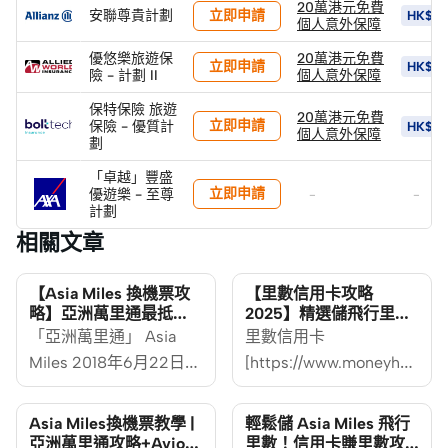
20萬港元免費
立即申請
安聯尊貴計劃
HK$5
個人意外保障
優悠樂旅遊保
20萬港元免費
立即申請
HK$5
險 - 計劃 II
個人意外保障
保特保險 旅遊
20萬港元免費
立即申請
保險 - 優質計
HK$5
個人意外保障
劃
「卓越」豐盛
立即申請
優遊樂 - 至尊
-
-
計劃
相關文章
【Asia Miles 換機票攻
【里數信用卡攻略
略】亞洲萬里通最抵
2025】精選儲飛行里數
Open Jaw / Stopover教
必備信用卡
「亞洲萬里通」 Asia
里數信用卡
學
Miles 2018年6月22日起
[https://www.moneyhero
改制後，所有獎勵機票
%E8%BF%8E%E6%96%B0%
以單程計算，每張單程
%E9%82%8A%E5%BC%B5
Asia Miles換機票教學 |
輕鬆儲 Asia Miles 飛行
獎勵機票最多可包含最
愈出愈多，多間銀行都
亞洲萬里通攻略+Avios /
里數！信用卡賺里數攻