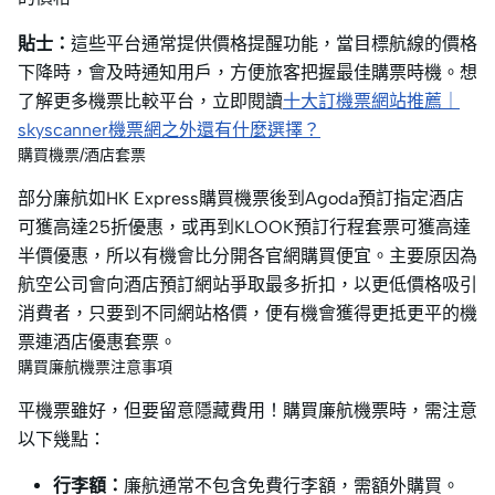
貼士：
這些平台通常提供價格提醒功能，當目標航線的價格
下降時，會及時通知用戶，方便旅客把握最佳購票時機。想
了解更多機票比較平台，立即閱讀
十大訂機票網站推薦｜
skyscanner機票網之外還有什麼選擇？
購買機票/酒店套票
部分廉航如HK Express購買機票後到Agoda預訂指定酒店
可獲高達25折優惠，或再到KLOOK預訂行程套票可獲高達
半價優惠，所以有機會比分開各官網購買便宜。主要原因為
航空公司會向酒店預訂網站爭取最多折扣，以更低價格吸引
消費者，只要到不同網站格價，便有機會獲得更抵更平的機
票連酒店優惠套票。
購買廉航機票注意事項
平機票雖好，但要留意隱藏費用！購買廉航機票時，需注意
以下幾點：
行李額：
廉航通常不包含免費行李額，需額外購買。