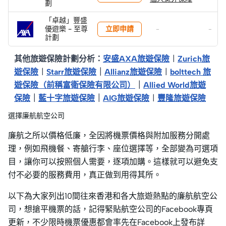
劃
「卓越」豐盛
立即申請
優遊樂 - 至尊
-
-
計劃
其他旅遊保險計劃分析：
安盛AXA旅遊保險
︱
Zurich旅
遊保險
︱
Starr旅遊保險
｜
Allianz旅遊保險
︱
bolttech 旅
遊保險（前稱富衛保險有限公司）
｜
Allied World旅遊
保險
｜
藍十字旅遊保險
｜
AIG旅遊保險
︱
豐隆旅遊保險
選擇廉航航空公司
廉航之所以價格低廉，全因將機票價格與附加服務分開處
理，例如飛機餐、寄艙行李、座位選擇等，全部變為可選項
目，讓你可以按照個人需要，逐項加購。這樣就可以避免支
付不必要的服務費用，真正做到用得其所。
以下為大家列出10間往來香港和各大旅遊熱點的廉航航空公
司，想搶平機票的話，記得緊貼航空公司的Facebook專頁
更新，不少限時機票優惠都會率先在Facebook上發布詳