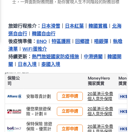
士，一齊面對財務問題，助你實現人生不同階段的財務目標
旅遊行程推介：
日本滑雪
｜
日本紅葉
｜
韓國賞楓
︱
北海
道自由行
︱
韓國自由行
後疫情準備：
BNO
︱
特區護照
︱
回鄉證
︱
唱銀彈
︱
執喼
清單
︱
WiFi蛋推介
持續更新：
熱門旅遊國家防疫措施
｜
中港通關
｜
韓國開
關
︱
日本入境
︱
泰國入境
精選旅游保險
保險公
MoneyHero
Money
司
獨家獎賞
獎賞價
20萬港元免費
立即申請
安聯尊貴計劃
HK$5
個人意外保障
優悠樂旅遊保
20萬港元免費
立即申請
HK$5
險 - 計劃 II
個人意外保障
保特保險 旅遊
20萬港元免費
立即申請
保險 - 優質計
HK$5
個人意外保障