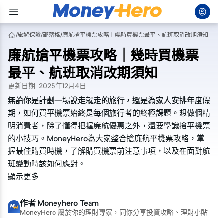
/
旅遊保險
/
部落格
/
廉航搶平機票攻略｜幾時買機票最平、航班取消改期須知
廉航搶平機票攻略｜幾時買機票
最平、航班取消改期須知
更新日期
:
2025年12月4日
無論你是計劃一場說走就走的旅行，還是為家人安排年度假
無論你是計劃一場說走就走的旅行，還是為家人安排年度假
期，如何買平機票始終是每個旅行者的終極課題。想做個精
期，如何買平機票始終是每個旅行者的終極課題。想做個精
明消費者，除了懂得把握廉航優惠之外，還要學識搶平機票
明消費者，除了懂得把握廉航優惠之外，還要學識搶平機票
的小技巧。MoneyHero為大家整合搶廉航平機票攻略，掌
的小技巧。MoneyHero為大家整合搶廉航平機票攻略，掌
握最佳購買時機，了解購買機票前注意事項，以及在面對航
握最佳購買時機，了解購買機票前注意事項，以及在面對航
班變動時該如何應對。
班變動時該如何應對。
顯示更多
作者
Moneyhero Team
MoneyHero 屬於你的理財專家，同你分享投資攻略、理財小貼