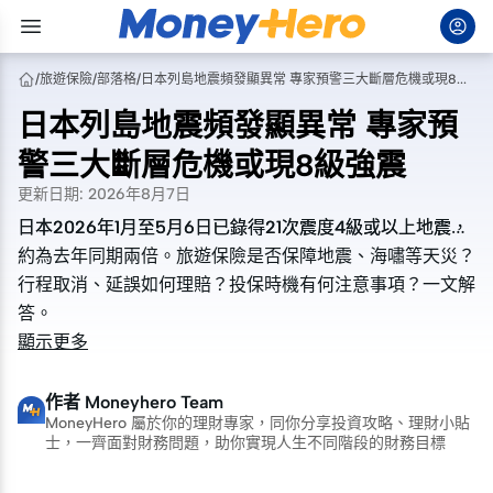
/
旅遊保險
/
部落格
/
日本列島地震頻發顯異常 專家預警三大斷層危機或現8級強震
日本列島地震頻發顯異常 專家預
警三大斷層危機或現8級強震
更新日期
:
2026年8月7日
日本2026年1月至5月6日已錄得21次震度4級或以上地震，
日本2026年1月至5月6日已錄得21次震度4級或以上地震，
約為去年同期兩倍。旅遊保險是否保障地震、海嘯等天災？
約為去年同期兩倍。旅遊保險是否保障地震、海嘯等天災？
行程取消、延誤如何理賠？投保時機有何注意事項？一文解
行程取消、延誤如何理賠？投保時機有何注意事項？一文解
答。
答。
顯示更多
作者
Moneyhero Team
MoneyHero 屬於你的理財專家，同你分享投資攻略、理財小貼
士，一齊面對財務問題，助你實現人生不同階段的財務目標