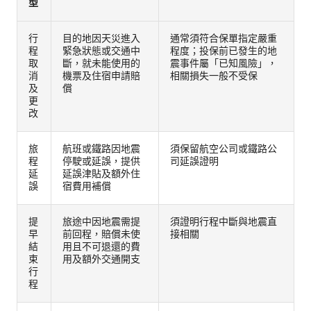
型
行
目的地因天災進入
通常須符合保單指定嚴重
程
緊急狀態或交通中
程度；投保前已發生的地
取
斷，就未能使用的
震事件屬「已知風險」，
消
機票及住宿申請賠
相關損失一般不受保
及
償
更
改
旅
航班或鐵路因地震
須保留航空公司或鐵路公
程
停駛或延誤，提供
司延誤證明
延
延誤津貼及額外住
誤
宿費用補償
提
旅途中因地震需提
須證明行程中斷與地震直
早
前回程，賠償未使
接相關
結
用且不可退還的費
束
用及額外交通開支
行
程