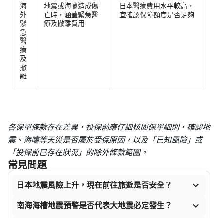
海
地震或海嘯造成傷
日本醫療費用水平較高，
外
亡時，涵蓋緊急醫
宜確認保障額度是否足夠
緊
療及撤離費用
急
醫
療
及
撤
離
各保單條款存在差異，投保前應仔細核閱保單細則，確認地
震、海嘯等天災是否屬於受保原因，以及「已知風險」或
「投保前已存在狀況」的除外條款範圍。
常見問題

日本地震風險上升，現在前往旅遊是否安全？

南海海槽地震預警是否代表大地震必定發生？