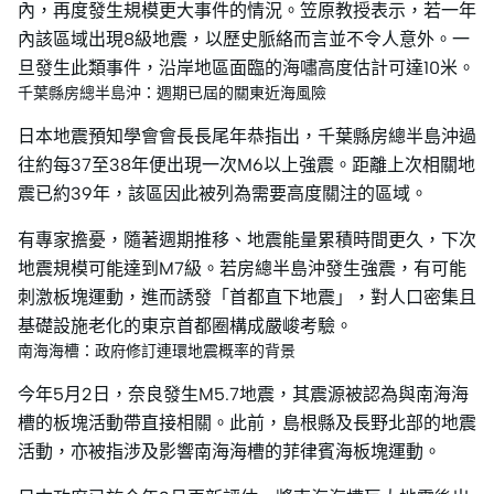
內，再度發生規模更大事件的情況。笠原教授表示，若一年
內該區域出現8級地震，以歷史脈絡而言並不令人意外。一
旦發生此類事件，沿岸地區面臨的海嘯高度估計可達10米。
千葉縣房總半島沖：週期已屆的關東近海風險
日本地震預知學會會長長尾年恭指出，千葉縣房總半島沖過
往約每37至38年便出現一次M6以上強震。距離上次相關地
震已約39年，該區因此被列為需要高度關注的區域。
有專家擔憂，隨著週期推移、地震能量累積時間更久，下次
地震規模可能達到M7級。若房總半島沖發生強震，有可能
刺激板塊運動，進而誘發「首都直下地震」，對人口密集且
基礎設施老化的東京首都圈構成嚴峻考驗。
南海海槽：政府修訂連環地震概率的背景
今年5月2日，奈良發生M5.7地震，其震源被認為與南海海
槽的板塊活動帶直接相關。此前，島根縣及長野北部的地震
活動，亦被指涉及影響南海海槽的菲律賓海板塊運動。