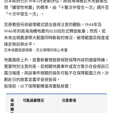
日本政府已於今年3月更新評估，將南海海槽巨大地震後出
現「續發性地震」的概率，由「十數次中發生一次」調升至
「十次中發生一次」。
笠原教授另就破壞模式提出值得注意的觀點。1944年及
1946年的南海海槽地震均以分段形式釋放能量；然而，若
未來出現震源帶大範圍同時斷裂的情況，破壞範圍及程度或
達史無前例水平。
日本地震旅遊保險：天災保障的核心考量
地震風險上升，是重新審視旅遊保險保障內容的適當時機。
需要特別注意的是，若相關地震事件或官方警示在投保前已
廣泛報道，與該事件相關的損失可能不在保障範圍之內。計
劃赴日的旅客宜盡早安排投保。
投保前，以下保障範疇值得重點核實：
保
可能涵蓋情況
注意事項
障
類