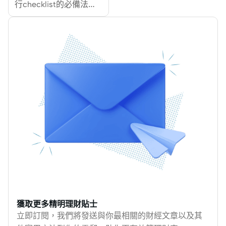
削幅更達約 6%。
行checklist的必備法
度的恐襲、天災、傳染
MoneyHero整合取消航
寶。無論你飛長短途，
病等，搞到人心惶惶。
班比例、受影響日期及
最怕「未出發，先爆
去旅行都是尋開心，不
即時應對方法，助你第
喼」，一時又怕執漏物
希望遇到危險。香港保
一時間掌握最新變動。
品，所以有張執行李手
安局就有三種外遊警示
提行李清單，逐項對照
給大家做指標，如果選
放入行李就不怕遺漏
擇去有外遊警示的地
啦。輕鬆出遊，無難
方，買旅遊保險時有甚
度。
麼要留意？MoneyHero
就同你比較各大旅遊保
險，甚麼保甚麼不保！
獲取更多精明理財貼士
立即訂閱，我們將發送與你最相關的財經文章以及其