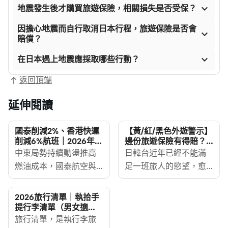

地震發生後才購買旅遊保險，相關損失是否受保？
因擔心地震而自行取消日本行程，旅遊保險是否會

賠償？

在日本遇上地震應採取哪些行動？
返回頂端
延伸閱讀
國泰削減2%、香港快運
【黃/紅/黑色外遊警示】
削減6%航班｜2026年5
邊份旅遊保險有得賠？
月11日至6月30日受影響
附旅遊警示國家名單
中東局勢持續動盪推高
日韓台近年已經不能滿
航班及改簽安排
2026
燃油成本，國泰航空與
足一班旅人的慾望，愈
香港快運於2026年4月
來愈多人想去更特別、
宣布削減5至6月班次。
非旅遊熱門地的國家。
2026旅行清單｜執拾手
國泰將取消佔整體約 2%
不過若然有留意新聞，
提行李清單（男女適
用）
的客運班次，香港快運
旅行清單，是執行李旅
世界各地都出現不同程