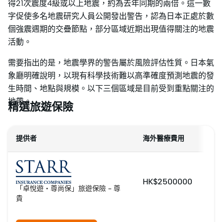
得21次震度4級或以上地震，約為去年同期的兩倍。這一數
字促使多名地震研究人員公開發出警告，認為日本正處於數
個強震週期的交疊節點，部分區域近期出現值得關注的地震
活動。
需要指出的是，地震學界的警告屬於風險評估性質。日本氣
象廳明確說明，以現有科學技術難以高準確度預測地震的發
生時間、地點與規模。以下三個區域是目前受到重點關注的
地帶。
精選旅遊保險
提供者
海外醫療費用
HK$2500000
「卓悅遊・尊尚保」旅遊保險 - 尊
貴